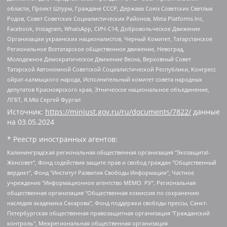
области, Проект Штурм, Граждане СССР, Держава Союз Советских Светлых
Родов, Совет Советских Социалистических Районов, Meta Platforms Inc,
Facebook, Instagram, WhatsApp, СИЧ-С14, Добровольческое Движение
Организации украинских националистов, Черный Комитет, Татарстанское
Региональное Всетатарское общественное движение, Невоград,
Молодежное Демократическое Движение Весна, Верховный Совет
Татарской Автономной Советской Социалистической Республики, Конгресс
ойрат-калмыцкого народа, Исполнительный комитет совета народных
депутатов Красноярского края, Этническое национальное объединение,
ЛГБТ, Я.МЫ Сергей Фургал
Источник:
https://minjust.gov.ru/ru/documents/7822/
данные
на
03.05.2024
* Реестр иностранных агентов:
Калининградская региональная общественная организация "Экозащита!-Женсовет", Фонд содействия защите прав и свобод граждан "Общественный вердикт", Фонд "Институт Развития Свободы Информации", Частное учреждение "Информационное агентство МЕМО. РУ", Региональная общественная организация "Общественная комиссия по сохранению наследия академика Сахарова", Фонд поддержки свободы прессы, Санкт-Петербургская общественная правозащитная организация "Гражданский контроль", Межрегиональная общественная организация "Информационно-просветительский центр "Мемориал", Региональный Фонд "Центр Защиты Прав Средств Массовой Информации", с 05.12.2023 Фонд "Центр Защиты Прав Средств массовой информации", Региональная общественная благотворительная организация помощи беженцам и мигрантам "Гражданское содействие", Негосударственное образовательное учреждение дополнительного профессионального образования (повышение квалификации) специалистов "АКАДЕМИЯ ПО ПРАВАМ ЧЕЛОВЕКА", Свердловская региональная общественная организация "Сутяжник", Автономная некоммерческая организация "Центр независимых социологических исследований", Союз общественных объединений "Российский исследовательский центр по правам человека", Региональное общественное учреждение научно-информационный центр "МЕМОРИАЛ", Некоммерческая организация "Фонд защиты гласности", Автономная некоммерческая организация "Институт прав человека", Городская общественная организация "Екатеринбургское общество "МЕМОРИАЛ", Городская общественная организация "Рязанское историко-просветительское и правозащитное общество "Мемориал" (Рязанский Мемориал), Челябинский региональный орган общественной самодеятельности – женское общественное объединение "Женщины Евразии", Челябинский региональный орган общественной самодеятельности "Уральская правозащитная группа", Фонд содействия защите здоровья и социальной справедливости имени Андрея Рылькова, Автономная Некоммерческая Организация "Аналитический Центр Юрия Левады", Автономная некоммерческая организация социальной поддержки населения "Проект Апрель", Региональная общественная организация помощи женщинам и детям, находящимся в кризисной ситуации "Информационно-методический центр "Анна", Фонд содействия развитию массовых коммуникаций и правовому просвещению "Так-так-Так", Фонд содействия устойчивому развитию "Серебряная тайга", Свердловский региональный общественный фонд социальных проектов "Новое время", "Idel.Реалии", Кавказ.Реалии, Крым.Реалии, Телеканал Настоящее Время, Татаро-башкирская служба Радио Свобода (Azatliq Radiosi), Радио Свободная Европа/Радио Свобода (PCE/PC), "Сибирь.Реалии", "Фактограф", Благотворительный фонд помощи осужденным и их семьям, Автономная некоммерческая организация "Институт глобализации и социальных движений", Фонд "В защиту прав заключенных", Частное учреждение "Центр поддержки и содействия развитию средств массовой информации", Пензенский региональный общественный благотворительный фонд "Гражданский союз", "Север.Реалии", Некоммерческая организация Фонд "Правовая инициатива", Общество с ограниченной ответственностью "Радио Свободная Европа/Радио Свобода", Чешское информационное агентство "MEDIUM-ORIENT", Красноярская региональная общественная организация "Мы против СПИДа", Камалягин Денис Николаевич, Маркелов Сергей Евгеньевич, Пономарев Лев Александрович, Савицкая Людмила Алексеевна, Автономная некоммерческая организация "Центр по работе с проблемой насилия "НАСИЛИЮ.НЕТ", Межрегиональный профессиональный союз работников здравоохранения "Альянс врачей", Юридическое лицо, зарегистрированное в Латвийской Республике, SIA "Medusa Project" (регистрационный номер 40103797863, дата регистрации 10.06.2014), Некоммерческая организация "Фонд по борьбе с коррупцией", Автономная некоммерческая организация "Институт права и публичной политики", Баданин Роман Сергеевич, Гликин Максим Александрович, Железнова Мария Михайловна, Лукьянова Юлия Сергеевна, Маетная Елизавета Витальевна, Маняхин Петр Борисович, Чуракова Ольга Владимировна, Ярош Юлия Петровна, Юридическое лицо "The Insider SIA", зарегистрированное в Риге, Латвийская Республика (дата регистрации 26.06.2015), являющееся администратором доменного имени интернет-издания "The Insider SIA", https://theins.ru, Постернак Алексей Евгеньевич, Рубин Михаил Аркадьевич, Анин Роман Александрович, Юридическое лицо Istories fonds, зарегистрированное в Латвийской Республике (регистрационный номер 50008295751, дата регистрации 24.02.2020), Великовский Дмитрий Александрович, Долинина Ирина Николаевна, Мароховская Алеся Алексеевна, Шлейнов Роман Юрьевич, Шмагун Олеся Валентиновна, Общество с ограниченной ответственностью "Альтаир 2021", Общество с ограниченной ответственностью "Вега 2021", Общество с ограниченной ответственностью "Главный редактор 2021", Общество с ограниченной ответственностью "Ромашки монолит", Важенков Артем Валерьевич, Ивановская областная общественная организация "Центр гендерных исследований", Гурман Юрий Альбертович, Медиапроект "ОВД-Инфо", Егоров Владимир Владимирович, Жилинский Владимир Александрович, Общество с ограниченной ответственностью "ЗП", Иванова София Юрьевна, Карезина Инна Павловна, Кильтау Екатерина Викторовна, Петров Алексей Викторович, Пискунов Сергей Евгеньевич, Смирнов Сергей Сергеевич, Тихонов Михаил Сергеевич, Общество с ограниченной ответственностью "ЖУРНАЛИСТ-ИНОСТРАННЫЙ АГЕНТ", Арапова Галина Юрьевна, Вольтская Татьяна Анатольевна, Американская компания "Mason G.E.S. Anonymous Foundation" (США), являющаяся владельцем интернет-издания https://mnews.world/, Компания "Stichting Bellingcat", зарегистрированная в Нидерландах (дата регистрации 11.07.2018), Захаров Андрей Вячеславович, Клепиковская Екатерина Дмитриевна, Общество с ограниченной ответственностью "МЕМО", Перл Роман Александрович, Симонов Евгений Алексеевич, Соловьева Елена Анатольевна, Сотников Даниил Владимирович, Сурначева Елизавета Дмитриевна, Автономная некоммерческая организация по защите прав человека и информированию населения "Якутия – Наше Мнение", Общество с ограниченной ответственностью "Москоу диджитал медиа", с 26.01.2023 Общество с ограниченной ответственностью "Чайка Белые сады", Ветошкина Валерия Валерьевна, Заговора Максим Александрович, Межрегиональное общественное движение "Российская ЛГБТ - сеть", Оленичев Максим Владимирович, Павлов Иван Юрьевич, Скворцова Елена Сергеевна, Общество с ограниченной ответственностью "Как бы инагент", Кочетков Игорь Викторович, Общество с ограниченной ответственностью "Честные выборы", Еланчик Олег Александрович, Общество с ограниченной ответственностью "Нобелевский призыв", Гималова Регина Эмилевна, Григорьев Андрей Валерьевич, Григорьева Алина Александровна, Ассоциация по содействию защите прав призывников, альтернативнослужащих и военнослужащих "Правозащитная группа "Гражданин.Армия.Право", Хисамова Регина Фаритовна, Автономная некоммерческая организация по реализации социально-правовых программ "Лилит", Дальневосточное общественное движение "Маяк", Санкт-Петербургская ЛГБТ-инициативная группа "Выход", Инициативная группа ЛГБТ+ "Реверс", Алексеев Андрей Викторович, Бекбулатова Таисия Львовна, Беляев Иван Михайлович, Владыкина Елена Сергеевна, Гельман Марат Александрович, Никульшина Вероника Юрьевна, Толоконникова Надежда Андреевна, Шендерович Виктор Анатольевич, Общество с ограниченной ответственностью "Данное сообщение", Общество с ограниченной ответственностью Издательский дом "Новая глава", Айнбиндер Александра Александровна, Московский комьюнити-центр для ЛГБТ+инициатив, Благотворительный фонд развития филантропии, Deutsche Welle (Германия, Kurt-Schumacher-Strasse 3, 53113 Bonn), Борзунова Мария Михайловна, Воробьев Виктор Викторович, Голубева Анна Львовна, Константинова Алла Михайловна, Малкова Ирина Владимировна, Мурадов Мурад Абдулгалимович, Осетинская Елизавета Николаевна, Понасенков Евгений Николаевич, Ганапольский Матвей Юрьевич, Киселев Евгений Алексеевич, Борухович Ирина Григорьевна, Дремин Иван Тимофеевич, Дубровский Дмитрий Викторович, Красноярская региональная общественная организация поддержки и развития альтернативных образовательных технологий и межкультурных коммуникаций "ИНТЕРРА", Маяковская Екатерина Алексеевна, Фейгин Марк Захарович, Филимонов Андрей Викторович, Дзугкоева Регина Николаевна, Доброхотов Роман Александрович, Дудь Юрий Александрович, Елкин Сергей Владимирович, Кругликов Кирилл Игоревич, Сабунаева Мария Леонидовна, Семенов Алексей Владимирович, Шаинян Карен Багратович, Шульман Екатерина Михайловна, Асафьев Артур Валерьевич, Вахштайн Виктор Семенович, Венедиктов Алексей Алексеевич, Лушникова Екатерина Евгеньевна, Волков Леонид Михайлович, Невзоров Александр Глебович, Пархоменко Сергей Борисович, Сироткин Ярослав Николаевич, Кара-Мурза Владимир Владимирович, Баранова Наталья Владимировна, Гозман Леонид Яковлевич, Кагарлицкий Борис Юльевич, Климарев Михаил Валерьевич, Милов Владимир Станиславович, Автономная некоммерческая организация Краснодарский центр современного искусства "Типография", Моргенштерн Алишер Тагирович, Соболь Любовь Эдуардовна, Общество с ограниченной ответственностью "ЛИЗА НОРМ", Каспаров Гарри Кимович, Ходорковский Михаил Борисович, Общество с ограниченной ответственностью "Апрельские тезисы", Данилович Ирина Брониславовна, Кашин Олег Владимирович, Петров Николай Владимирович, Пивоваров Алексей Владимирович, Соколов Михаил Владимирович, Цветкова Юлия Владимировна, Чичваркин Евгений Александрович, Комитет против пыток/Команда против пыток, Общество с ограниченной ответственностью "Первый научный", Общество с ограниченной ответственностью "Вертолет и ко", Белоцерковская Вероника Борисовна, Кац Максим Евгеньевич, Лазарева Татьяна Юрьевна, Шаведдинов Руслан Табризович, Яшин Илья Валерьевич, Общество с ограниченной ответственностью "Иноагент ААВ", Алешковский Дмитрий Петрович, Альбац Евгения Марковна, Быков Дмитрий Львович, Галямина Юлия Евгеньевна, Лойко Сергей Леонидович, Мартынов Кирилл Константинович, Медведев Сергей Александрович, Крашенинников Федор Геннадиевич, Гордеева Катерина Вл