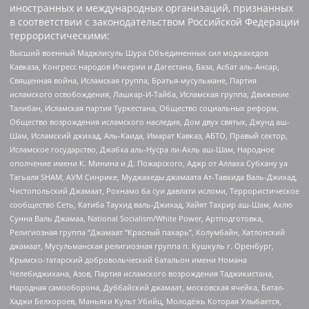
иностранных и международных организаций, признанных
в соответствии с законодательством Российской Федерации
террористическими:
Высший военный Маджлисуль Шура Объединенных сил моджахедов
Кавказа, Конгресс народов Ичкерии и Дагестана, База, Асбат аль-Ансар,
Священная война, Исламская группа, Братья-мусульмане, Партия
исламского освобождения, Лашкар-И-Тайба, Исламская группа, Движение
Талибан, Исламская партия Туркестана, Общество социальных реформ,
Общество возрождения исламского наследия, Дом двух святых, Джунд аш-
Шам, Исламский джихад, Аль-Каида, Имарат Кавказ, АБТО, Правый сектор,
Исламское государство, Джабха аль-Нусра ли-Ахль аш-Шам, Народное
ополчение имени К. Минина и Д. Пожарского, Аджр от Аллаха Субхану уа
Тагьаля SHAM, АУМ Синрике, Муджахеды джамаата Ат-Тавхида Валь-Джихад,
Чистопольский Джамаат, Рохнамо ба суи давлати исломи, Террористическое
сообщество Сеть, Катиба Таухид валь-Джихад, Хайят Тахрир аш-Шам, Ахлю
Сунна Валь Джамаа, National Socialism/White Power, Артподготовка,
Религиозная группа “Джамаат “Красный пахарь”, Колумбайн, Хатлонский
джамаат, Мусульманская религиозная группа п. Кушкуль г. Оренбург,
Крымско-татарский добровольческий батальон имени Номана
Челебиджихана, Азов, Партия исламского возрождения Таджикистана,
Народная самооборона, Дуббайский джамаат, московская ячейка, Батал-
Хаджи Белхороев, Маньяки Культ Убийц, Молодёжь Которая Улыбается,