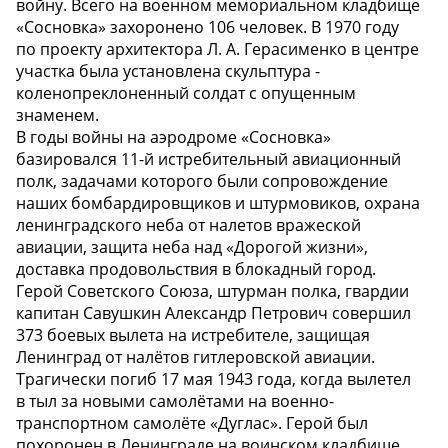
войну. Всего на военном мемориальном кладбище
«Сосновка» захоронено 106 человек. В 1970 году
по проекту архитектора Л. А. Герасименко в центре
участка была установлена скульптура -
коленопреклоненный солдат с опущенным
знаменем.
В годы войны на аэродроме «Сосновка»
базировался 11-й истребительный авиационный
полк, задачами которого были сопровождение
наших бомбардировщиков и штурмовиков, охрана
ленинградского неба от налетов вражеской
авиации, защита неба над «Дорогой жизни»,
доставка продовольствия в блокадный город.
Герой Советского Союза, штурман полка, гвардии
капитан Савушкин Александр Петрович совершил
373 боевых вылета на истребителе, защищая
Ленинград от налётов гитлеровской авиации.
Трагически погиб 17 мая 1943 года, когда вылетел
в тыл за новыми самолётами на военно-
транспортном самолёте «Дуглас». Герой был
похоронен в Ленинграде на воинском кладбище