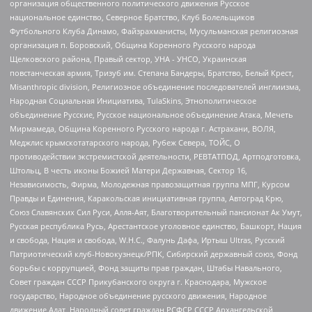
организация общественного политического движения Русское
национальное единство, Северное Братство, Клуб Болельщиков
Футбольного Клуба Динамо, Файзрахманисты, Мусульманская религиозная
организация п. Боровский, Община Коренного Русского народа
Щелковского района, Правый сектор, УНА - УНСО, Украинская
повстанческая армия, Тризуб им. Степана Бандеры, Братство, Белый Крест,
Misanthropic division, Религиозное объединение последователей инглиизма,
Народная Социальная Инициатива, TulaSkins, Этнополитическое
объединение Русские, Русское национальное объединение Атака, Мечеть
Мирмамеда, Община Коренного Русского народа г. Астрахани, ВОЛЯ,
Меджлис крымскотатарского народа, Рубеж Севера, ТОЙС, О
противодействии экстремистской деятельности, РЕВТАТПОД, Артподготовка,
Штольц, В честь иконы Божией Матери Державная, Сектор 16,
Независимость, Фирма, Молодежная правозащитная группа МПГ, Курсом
Правды и Единения, Каракольская инициативная группа, Автоград Крю,
Союз Славянских Сил Руси, Алля-Аят, Благотворительный пансионат Ак Умут,
Русская республика Русь, Арестантское уголовное единство, Башкорт, Нация
и свобода, Нация и свобода, W.H.С., Фалунь Дафа, Иртыш Ultras, Русский
Патриотический клуб-Новокузнецк/РПК, Сибирский державный союз, Фонд
борьбы с коррупцией, Фонд защиты прав граждан, Штабы Навального,
Совет граждан СССР Прикубанского округа г. Краснодара, Мужское
государство, Народное объединение русского движения, Народное
движение Адат, Народный совет граждан РСФСР СССР Архангельской