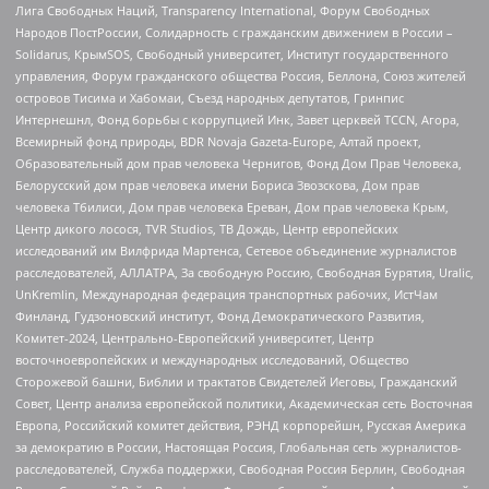
Лига Свободных Наций, Transparеncy International, Форум Свободных
Народов ПостРоссии, Солидарность с гражданским движением в России –
Solidarus, КрымSOS, Свободный университет, Институт государственного
управления, Форум гражданского общества Россия, Беллона, Союз жителей
островов Тисима и Хабомаи, Съезд народных депутатов, Гринпис
Интернешнл, Фонд борьбы с коррупцией Инк, Завет церквей TCCN, Агора,
Всемирный фонд природы, BDR Novaja Gazeta-Europe, Алтай проект,
Образовательный дом прав человека Чернигов, Фонд Дом Прав Человека,
Белорусский дом прав человека имени Бориса Звозскова, Дом прав
человека Тбилиси, Дом прав человека Ереван, Дом прав человека Крым,
Центр дикого лосося, TVR Studios, ТВ Дождь, Центр европейских
исследований им Вилфрида Мартенса, Сетевое объединение журналистов
расследователей, АЛЛАТРА, За свободную Россию, Свободная Бурятия, Uralic,
UnKremlin, Международная федерация транспортных рабочих, ИстЧам
Финланд, Гудзоновский институт, Фонд Демократического Развития,
Комитет-2024, Центрально-Европейский университет, Центр
восточноевропейских и международных исследований, Общество
Сторожевой башни, Библии и трактатов Свидетелей Иеговы, Гражданский
Совет, Центр анализа европейской политики, Академическая сеть Восточная
Европа, Российский комитет действия, РЭНД корпорейшн, Русская Америка
за демократию в России, Настоящая Россия, Глобальная сеть журналистов-
расследователей, Служба поддержки, Свободная Россия Берлин, Свободная