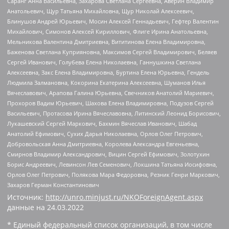
Саранг Анна Васильевна, Захарова Светлана Сергеевна, Аверин Владимир
Анатольевич, Щур Татьяна Михайловна, Щур Николай Алексеевич,
Блинушов Андрей Юрьевич, Мосин Алексей Геннадьевич, Гефтер Валентин
Михайлович, Симонов Алексей Кириллович, Флиге Ирина Анатольевна,
Мельникова Валентина Дмитриевна, Вититинова Елена Владимировна,
Баженова Светлана Куприяновна, Максимов Сергей Владимирович, Беляев
Сергей Иванович, Голубева Елена Николаевна, Ганнушкина Светлана
Алексеевна, Закс Елена Владимировна, Буртина Елена Юрьевна, Гендель
Людмила Залмановна, Кокорина Екатерина Алексеевна, Шуманов Илья
Вячеславович, Арапова Галина Юрьевна, Свечников Анатолий Мариевич,
Прохоров Вадим Юрьевич, Шахова Елена Владимировна, Подузов Сергей
Васильевич, Протасова Ирина Вячеславовна, Литинский Леонид Борисович,
Лукашевский Сергей Маркович, Бахмин Вячеслав Иванович, Шабад
Анатолий Ефимович, Сухих Дарья Николаевна, Орлов Олег Петрович,
Добровольская Анна Дмитриевна, Королева Александра Евгеньевна,
Смирнов Владимир Александрович, Вицин Сергей Ефимович, Золотухин
Борис Андреевич, Левинсон Лев Семенович, Локшина Татьяна Иосифовна,
Орлов Олег Петрович, Полякова Мара Федоровна, Резник Генри Маркович,
Захаров Герман Константинович
Источник:
http://unro.minjust.ru/NKOForeignAgent.aspx
данные на
24.03.2022
* Единый федеральный список организаций, в том числе