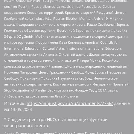
Россия Северный Рейн-Вестфалия, Фонд глобальной помощи, Антивоенный
комитет России, Russie-Libertes, La Asocicion de Rusos Libres, Союз за
возвращение Северных территорий, Крымскотатарский Ресурсный Центр,
Глобальный союз IndustriALL, Russian Election Monitor, Article 19, Мнение
медиа, Федерация анархического черного креста, Радио Свободная Европа,
Германское общество изучения Восточной Европы, Фонд имени Фридриха
Эберта, XZ gGmbH, Мобильная академия поддержки гендерной демократии
и миротворчества, Форум имени Льва Копелева, American Councils for
International Education, Cultural Vistas, Institute of International Education,
Антивоенное движение Антальи, Открытый диалог, Школа международных
отношений и государственной политики им Питера Мунка, Российско-
канадский демократический альянс, Школа международных отношений им
Нормана Патерсона, Центр Гражданских Свобод, Фонд Бориса Немцова за
Свободу, Фонд имени Фридриха Науманна за свободу, Феминистское
антивоенное сопротивление, Комитет независимости Ингушетии, Прометей,
Stop Occupation of Karelia, Вернись живым, Фридом Хаус, СОТА медиа,
Либерально-демократическая Лига Украины
Источник:
https://minjust.gov.ru/ru/documents/7756/
данные
на
13.05.2024
* Сведения реестра НКО, выполняющих функции
иностранного агента:
Лилит, Правозащитная группа Гражданин.Армия.Право, Нижегородский