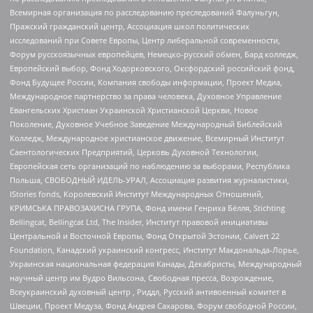
Всемирная организация по расследованию преследований Фалуньгун,
Пражский гражданский центр, Ассоциация школ политических
исследований при Совете Европы, Центр либеральной современности,
Форум русскоязычных европейцев, Немецко-русский обмен, Бард колледж,
Европейский выбор, Фонд Ходорковского, Оксфордский российский фонд,
Фонд Будущее России, Компания свободы информации, Проект Медиа,
Международное партнерство за права человека, Духовное Управление
Евангельских Христиан Украинской Христианской Церкви, Новое
Поколение, Духовное Учебное Заведение Международный Библейский
Колледж, Международное христианское движение, Всемирный Институт
Саентологических Предприятий, Церковь Духовной Технологии,
Европейская сеть организаций по наблюдению за выборами, Республика
Польша, СВОБОДНЫЙ ИДЕЛЬ-УРАЛ, Ассоциация развития журналистики,
IStories fonds, Королевский Институт Международных Отношений,
КРИМСЬКА ПРАВОЗАХИСНА ГРУПА, Фонд имени Генриха Бёлля, Stichting
Bellingcat, Bellingcat Ltd, The Insider, Институт правовой инициативы
Центральной и Восточной Европы, Фонд Открытой Эстонии, Calvert 22
Foundation, Канадский украинский конгресс, Институт Макдональда-Лорье,
Украинская национальная федерация Канады, Декабристы, Международный
научный центр им Вудро Вильсона, Свободная пресса, Возрождение,
Всеукраинский духовный центр , Риддл, Русский антивоенный комитет в
Швеции, Проект Медуза, Фонд Андрея Сахарова, Форум свободной России,