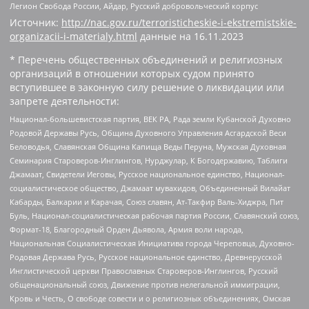
Легион Свобода России, Айдар, Русский добровольческий корпус
Источник:
http://nac.gov.ru/terroristicheskie-i-ekstremistskie-
organizacii-i-materialy.html
данные на
16.11.2023
* Перечень общественных объединений и религиозных
организаций в отношении которых судом принято
вступившее в законную силу решение о ликвидации или
запрете деятельности:
Национал-большевистская партия, ВЕК РА, Рада земли Кубанской Духовно
Родовой Державы Русь, Община Духовного Управления Асгардской Веси
Беловодья, Славянская Община Капища Веды Перуна, Мужская Духовная
Семинария Староверов-Инглингов, Нурджулар, К Богодержавию, Таблиги
Джамаат, Свидетели Иеговы, Русское национальное единство, Национал-
социалистическое общество, Джамаат мувахидов, Объединенный Вилайат
Кабарды, Балкарии и Карачая, Союз славян, Ат-Такфир Валь-Хиджра, Пит
Буль, Национал-социалистическая рабочая партия России, Славянский союз,
Формат-18, Благородный Орден Дьявола, Армия воли народа,
Национальная Социалистическая Инициатива города Череповца, Духовно-
Родовая Держава Русь, Русское национальное единство, Древнерусской
Инглистической церкви Православных Староверов-Инглингов, Русский
общенациональный союз, Движение против нелегальной иммиграции,
Кровь и Честь, О свободе совести и о религиозных объединениях, Омская