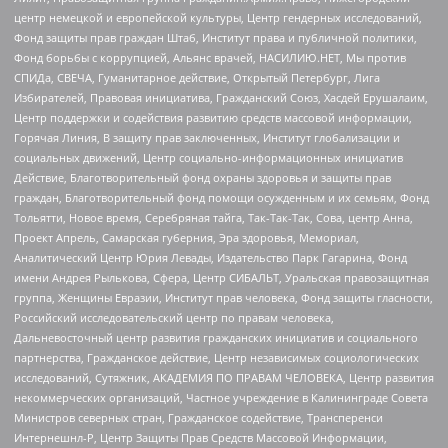
центр немецкой и европейской культуры, Центр гендерных исследований,
Фонд защиты прав граждан Штаб, Институт права и публичной политики,
Фонд борьбы с коррупцией, Альянс врачей, НАСИЛИЮ.НЕТ, Мы против
СПИДа, СВЕЧА, Гуманитарное действие, Открытый Петербург, Лига
Избирателей, Правовая инициатива, Гражданский Союз, Хасдей Ерушалаим,
Центр поддержки и содействия развитию средств массовой информации,
Горячая Линия, В защиту прав заключенных, Институт глобализации и
социальных движений, Центр социально-информационных инициатив
Действие, Благотворительный фонд охраны здоровья и защиты прав
граждан, Благотворительный фонд помощи осужденным и их семьям, Фонд
Тольятти, Новое время, Серебряная тайга, Так-Так-Так, Сова, центр Анна,
Проект Апрель, Самарская губерния, Эра здоровья, Мемориал,
Аналитический Центр Юрия Левады, Издательство Парк Гагарина, Фонд
имени Андрея Рылькова, Сфера, Центр СИБАЛЬТ, Уральская правозащитная
группа, Женщины Евразии, Институт прав человека, Фонд защиты гласности,
Российский исследовательский центр по правам человека,
Дальневосточный центр развития гражданских инициатив и социального
партнерства, Гражданское действие, Центр независимых социологических
исследований, Сутяжник, АКАДЕМИЯ ПО ПРАВАМ ЧЕЛОВЕКА, Центр развития
некоммерческих организаций, Частное учреждение в Калининграде Совета
Министров северных стран, Гражданское содействие, Трансперенси
Интернешнл-Р, Центр Защиты Прав Средств Массовой Информации,