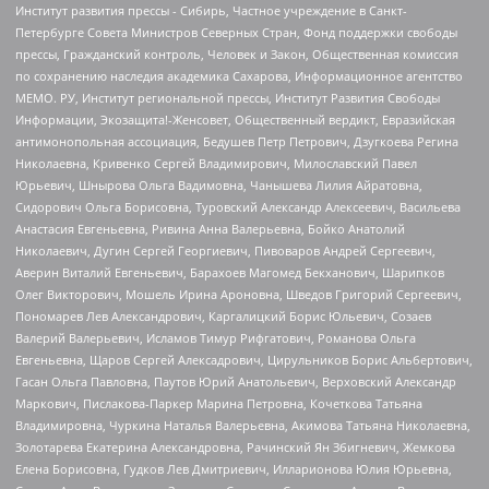
Институт развития прессы - Сибирь, Частное учреждение в Санкт-
Петербурге Совета Министров Северных Стран, Фонд поддержки свободы
прессы, Гражданский контроль, Человек и Закон, Общественная комиссия
по сохранению наследия академика Сахарова, Информационное агентство
МЕМО. РУ, Институт региональной прессы, Институт Развития Свободы
Информации, Экозащита!-Женсовет, Общественный вердикт, Евразийская
антимонопольная ассоциация, Бедушев Петр Петрович, Дзугкоева Регина
Николаевна, Кривенко Сергей Владимирович, Милославский Павел
Юрьевич, Шнырова Ольга Вадимовна, Чанышева Лилия Айратовна,
Сидорович Ольга Борисовна, Туровский Александр Алексеевич, Васильева
Анастасия Евгеньевна, Ривина Анна Валерьевна, Бойко Анатолий
Николаевич, Дугин Сергей Георгиевич, Пивоваров Андрей Сергеевич,
Аверин Виталий Евгеньевич, Барахоев Магомед Бекханович, Шарипков
Олег Викторович, Мошель Ирина Ароновна, Шведов Григорий Сергеевич,
Пономарев Лев Александрович, Каргалицкий Борис Юльевич, Созаев
Валерий Валерьевич, Исламов Тимур Рифгатович, Романова Ольга
Евгеньевна, Щаров Сергей Алексадрович, Цирульников Борис Альбертович,
Гасан Ольга Павловна, Паутов Юрий Анатольевич, Верховский Александр
Маркович, Пислакова-Паркер Марина Петровна, Кочеткова Татьяна
Владимировна, Чуркина Наталья Валерьевна, Акимова Татьяна Николаевна,
Золотарева Екатерина Александровна, Рачинский Ян Збигневич, Жемкова
Елена Борисовна, Гудков Лев Дмитриевич, Илларионова Юлия Юрьевна,