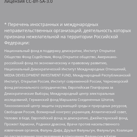
лицензия CC-BY-SA-3.0
* Перечень иностранных и международных
неправительственных организаций, деятельность которых
признана нежелательной на территории Российской
Федерации:
Национальный фонд в поддержку демократии, Институт Открытое
Общество Фонд Содействия, Фонд Открытое общество, Американо-
российский фонд по экономическому и правовому развитию,
Национальный Демократический Институт Международных Отношений,
MEDIA DEVELOPMENT INVESTMENT FUND, Международный Республиканский
Институт, Открытая Россия, Институт современной России, Черноморский
фонд регионального сотрудничества, Европейская Платформа за
Демократические Выборы, Международный центр электоральных
исследований, Германский фонд Маршалла Соединенных Штатов,
Тихоокеанский центр защиты окружающей среды и природных ресурсов,
Свободная Россия, Всемирный конгресс украинцев, Атлантический совет,
Человек в беде, Европейский фонд за демократию, Джеймстаунский фонд,
Прожект Хармони, Родники дракона, Врачи против насильственного
извлечения органов, Фалунь Дафа, Друзья Фалуньгун, Фалуньгун, Коалиция
по расследованию преследования в отношении Фалуньгун в Китае,