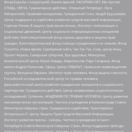
Фонд борьбы с коррупцией, Альянс врачей, НАСИЛИЮ.НЕТ, Мы против
СПИДа, СВЕЧА, Гуманитарное действие, Открытый Петербург, Лига
Избирателей, Правовая инициатива, Гражданский Союз, Хасдей Ерушалаим,
Центр поддержки и содействия развитию средств массовой информации,
Горячая Линия, В защиту прав заключенных, Институт глобализации и
социальных движений, Центр социально-информационных инициатив
Действие, Благотворительный фонд охраны здоровья и защиты прав
граждан, Благотворительный фонд помощи осужденным и их семьям, Фонд
Тольятти, Новое время, Серебряная тайга, Так-Так-Так, Сова, центр Анна,
Проект Апрель, Самарская губерния, Эра здоровья, Мемориал,
Аналитический Центр Юрия Левады, Издательство Парк Гагарина, Фонд
имени Андрея Рылькова, Сфера, Центр СИБАЛЬТ, Уральская правозащитная
группа, Женщины Евразии, Институт прав человека, Фонд защиты гласности,
Российский исследовательский центр по правам человека,
Дальневосточный центр развития гражданских инициатив и социального
партнерства, Гражданское действие, Центр независимых социологических
исследований, Сутяжник, АКАДЕМИЯ ПО ПРАВАМ ЧЕЛОВЕКА, Центр развития
некоммерческих организаций, Частное учреждение в Калининграде Совета
Министров северных стран, Гражданское содействие, Трансперенси
Интернешнл-Р, Центр Защиты Прав Средств Массовой Информации,
Институт развития прессы - Сибирь, Частное учреждение в Санкт-
Петербурге Совета Министров Северных Стран, Фонд поддержки свободы
прессы, Гражданский контроль, Человек и Закон, Общественная комиссия