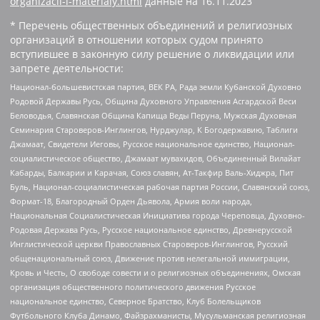
organizacii-i-materialy.html
данные на
16.11.2023
* Перечень общественных объединений и религиозных
организаций в отношении которых судом принято
вступившее в законную силу решение о ликвидации или
запрете деятельности:
Национал-большевистская партия, ВЕК РА, Рада земли Кубанской Духовно
Родовой Державы Русь, Община Духовного Управления Асгардской Веси
Беловодья, Славянская Община Капища Веды Перуна, Мужская Духовная
Семинария Староверов-Инглингов, Нурджулар, К Богодержавию, Таблиги
Джамаат, Свидетели Иеговы, Русское национальное единство, Национал-
социалистическое общество, Джамаат мувахидов, Объединенный Вилайат
Кабарды, Балкарии и Карачая, Союз славян, Ат-Такфир Валь-Хиджра, Пит
Буль, Национал-социалистическая рабочая партия России, Славянский союз,
Формат-18, Благородный Орден Дьявола, Армия воли народа,
Национальная Социалистическая Инициатива города Череповца, Духовно-
Родовая Держава Русь, Русское национальное единство, Древнерусской
Инглистической церкви Православных Староверов-Инглингов, Русский
общенациональный союз, Движение против нелегальной иммиграции,
Кровь и Честь, О свободе совести и о религиозных объединениях, Омская
организация общественного политического движения Русское
национальное единство, Северное Братство, Клуб Болельщиков
Футбольного Клуба Динамо, Файзрахманисты, Мусульманская религиозная