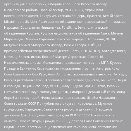
организация п. Боровский, Община Коренного Русского народа
Щелковского района, Правый сектор, УНА - УНСО, Украинская
повстанческая армия, Тризуб им. Степана Бандеры, Братство, Белый Крест,
Misanthropic division, Религиозное объединение последователей инглиизма,
Народная Социальная Инициатива, TulaSkins, Этнополитическое
объединение Русские, Русское национальное объединение Атака, Мечеть
Мирмамеда, Община Коренного Русского народа г. Астрахани, ВОЛЯ,
Меджлис крымскотатарского народа, Рубеж Севера, ТОЙС, О
противодействии экстремистской деятельности, РЕВТАТПОД, Артподготовка,
Штольц, В честь иконы Божией Матери Державная, Сектор 16,
Независимость, Фирма, Молодежная правозащитная группа МПГ, Курсом
Правды и Единения, Каракольская инициативная группа, Автоград Крю,
Союз Славянских Сил Руси, Алля-Аят, Благотворительный пансионат Ак Умут,
Русская республика Русь, Арестантское уголовное единство, Башкорт, Нация
и свобода, Нация и свобода, W.H.С., Фалунь Дафа, Иртыш Ultras, Русский
Патриотический клуб-Новокузнецк/РПК, Сибирский державный союз, Фонд
борьбы с коррупцией, Фонд защиты прав граждан, Штабы Навального,
Совет граждан СССР Прикубанского округа г. Краснодара, Мужское
государство, Народное объединение русского движения, Народное
движение Адат, Народный совет граждан РСФСР СССР Архангельской
области, Проект Штурм, Граждане СССР, Держава Союз Советских Светлых
Родов, Совет Советских Социалистических Районов, Meta Platforms Inc,