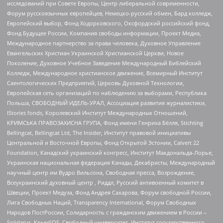
исследований при Совете Европы, Центр либеральной современности,
Форум русскоязычных европейцев, Немецко-русский обмен, Бард колледж,
Европейский выбор, Фонд Ходорковского, Оксфордский российский фонд,
Фонд Будущее России, Компания свободы информации, Проект Медиа,
Международное партнерство за права человека, Духовное Управление
Евангельских Христиан Украинской Христианской Церкви, Новое
Поколение, Духовное Учебное Заведение Международный Библейский
Колледж, Международное христианское движение, Всемирный Институт
Саентологических Предприятий, Церковь Духовной Технологии,
Европейская сеть организаций по наблюдению за выборами, Республика
Польша, СВОБОДНЫЙ ИДЕЛЬ-УРАЛ, Ассоциация развития журналистики,
IStories fonds, Королевский Институт Международных Отношений,
КРИМСЬКА ПРАВОЗАХИСНА ГРУПА, Фонд имени Генриха Бёлля, Stichting
Bellingcat, Bellingcat Ltd, The Insider, Институт правовой инициативы
Центральной и Восточной Европы, Фонд Открытой Эстонии, Calvert 22
Foundation, Канадский украинский конгресс, Институт Макдональда-Лорье,
Украинская национальная федерация Канады, Декабристы, Международный
научный центр им Вудро Вильсона, Свободная пресса, Возрождение,
Всеукраинский духовный центр , Риддл, Русский антивоенный комитет в
Швеции, Проект Медуза, Фонд Андрея Сахарова, Форум свободной России,
Лига Свободных Наций, Transparеncy International, Форум Свободных
Народов ПостРоссии, Солидарность с гражданским движением в России –
Solidarus, КрымSOS, Свободный университет, Институт государственного