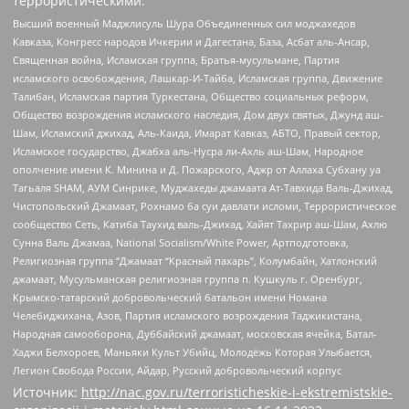
террористическими:
Высший военный Маджлисуль Шура Объединенных сил моджахедов
Кавказа, Конгресс народов Ичкерии и Дагестана, База, Асбат аль-Ансар,
Священная война, Исламская группа, Братья-мусульмане, Партия
исламского освобождения, Лашкар-И-Тайба, Исламская группа, Движение
Талибан, Исламская партия Туркестана, Общество социальных реформ,
Общество возрождения исламского наследия, Дом двух святых, Джунд аш-
Шам, Исламский джихад, Аль-Каида, Имарат Кавказ, АБТО, Правый сектор,
Исламское государство, Джабха аль-Нусра ли-Ахль аш-Шам, Народное
ополчение имени К. Минина и Д. Пожарского, Аджр от Аллаха Субхану уа
Тагьаля SHAM, АУМ Синрике, Муджахеды джамаата Ат-Тавхида Валь-Джихад,
Чистопольский Джамаат, Рохнамо ба суи давлати исломи, Террористическое
сообщество Сеть, Катиба Таухид валь-Джихад, Хайят Тахрир аш-Шам, Ахлю
Сунна Валь Джамаа, National Socialism/White Power, Артподготовка,
Религиозная группа “Джамаат “Красный пахарь”, Колумбайн, Хатлонский
джамаат, Мусульманская религиозная группа п. Кушкуль г. Оренбург,
Крымско-татарский добровольческий батальон имени Номана
Челебиджихана, Азов, Партия исламского возрождения Таджикистана,
Народная самооборона, Дуббайский джамаат, московская ячейка, Батал-
Хаджи Белхороев, Маньяки Культ Убийц, Молодёжь Которая Улыбается,
Легион Свобода России, Айдар, Русский добровольческий корпус
Источник:
http://nac.gov.ru/terroristicheskie-i-ekstremistskie-