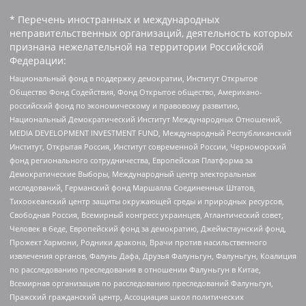
* Перечень иностранных и международных
неправительственных организаций, деятельность которых
признана нежелательной на территории Российской
Федерации:
Национальный фонд в поддержку демократии, Институт Открытое
Общество Фонд Содействия, Фонд Открытое общество, Американо-
российский фонд по экономическому и правовому развитию,
Национальный Демократический Институт Международных Отношений,
MEDIA DEVELOPMENT INVESTMENT FUND, Международный Республиканский
Институт, Открытая Россия, Институт современной России, Черноморский
фонд регионального сотрудничества, Европейская Платформа за
Демократические Выборы, Международный центр электоральных
исследований, Германский фонд Маршалла Соединенных Штатов,
Тихоокеанский центр защиты окружающей среды и природных ресурсов,
Свободная Россия, Всемирный конгресс украинцев, Атлантический совет,
Человек в беде, Европейский фонд за демократию, Джеймстаунский фонд,
Прожект Хармони, Родники дракона, Врачи против насильственного
извлечения органов, Фалунь Дафа, Друзья Фалуньгун, Фалуньгун, Коалиция
по расследованию преследования в отношении Фалуньгун в Китае,
Всемирная организация по расследованию преследований Фалуньгун,
Пражский гражданский центр, Ассоциация школ политических