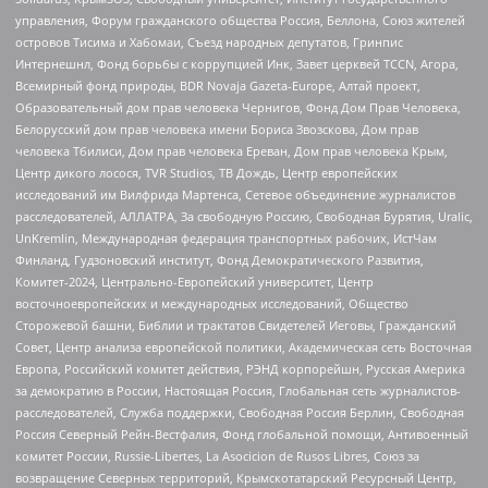
управления, Форум гражданского общества Россия, Беллона, Союз жителей
островов Тисима и Хабомаи, Съезд народных депутатов, Гринпис
Интернешнл, Фонд борьбы с коррупцией Инк, Завет церквей TCCN, Агора,
Всемирный фонд природы, BDR Novaja Gazeta-Europe, Алтай проект,
Образовательный дом прав человека Чернигов, Фонд Дом Прав Человека,
Белорусский дом прав человека имени Бориса Звозскова, Дом прав
человека Тбилиси, Дом прав человека Ереван, Дом прав человека Крым,
Центр дикого лосося, TVR Studios, ТВ Дождь, Центр европейских
исследований им Вилфрида Мартенса, Сетевое объединение журналистов
расследователей, АЛЛАТРА, За свободную Россию, Свободная Бурятия, Uralic,
UnKremlin, Международная федерация транспортных рабочих, ИстЧам
Финланд, Гудзоновский институт, Фонд Демократического Развития,
Комитет-2024, Центрально-Европейский университет, Центр
восточноевропейских и международных исследований, Общество
Сторожевой башни, Библии и трактатов Свидетелей Иеговы, Гражданский
Совет, Центр анализа европейской политики, Академическая сеть Восточная
Европа, Российский комитет действия, РЭНД корпорейшн, Русская Америка
за демократию в России, Настоящая Россия, Глобальная сеть журналистов-
расследователей, Служба поддержки, Свободная Россия Берлин, Свободная
Россия Северный Рейн-Вестфалия, Фонд глобальной помощи, Антивоенный
комитет России, Russie-Libertes, La Asocicion de Rusos Libres, Союз за
возвращение Северных территорий, Крымскотатарский Ресурсный Центр,