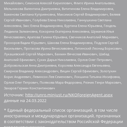
Михайлович, Симонов Алексей Кириллович, Флиге Ирина Анатольевна,
Мельникова Валентина Дмитриевна, Вититинова Елена Владимировна,
Баженова Светлана Куприяновна, Максимов Сергей Владимирович, Беляев
Сергей Иванович, Голубева Елена Николаевна, Ганнушкина Светлана
Алексеевна, Закс Елена Владимировна, Буртина Елена Юрьевна, Гендель
Людмила Залмановна, Кокорина Екатерина Алексеевна, Шуманов Илья
Вячеславович, Арапова Галина Юрьевна, Свечников Анатолий Мариевич,
Прохоров Вадим Юрьевич, Шахова Елена Владимировна, Подузов Сергей
Васильевич, Протасова Ирина Вячеславовна, Литинский Леонид Борисович,
Лукашевский Сергей Маркович, Бахмин Вячеслав Иванович, Шабад
Анатолий Ефимович, Сухих Дарья Николаевна, Орлов Олег Петрович,
Добровольская Анна Дмитриевна, Королева Александра Евгеньевна,
Смирнов Владимир Александрович, Вицин Сергей Ефимович, Золотухин
Борис Андреевич, Левинсон Лев Семенович, Локшина Татьяна Иосифовна,
Орлов Олег Петрович, Полякова Мара Федоровна, Резник Генри Маркович,
Захаров Герман Константинович
Источник:
http://unro.minjust.ru/NKOForeignAgent.aspx
данные на
24.03.2022
* Единый федеральный список организаций, в том числе
иностранных и международных организаций, признанных
в соответствии с законодательством Российской Федерации