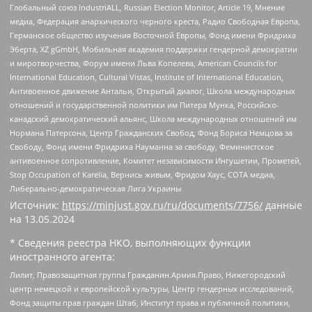
Глобальный союз IndustriALL, Russian Election Monitor, Article 19, Мнение
медиа, Федерация анархического черного креста, Радио Свободная Европа,
Германское общество изучения Восточной Европы, Фонд имени Фридриха
Эберта, XZ gGmbH, Мобильная академия поддержки гендерной демократии
и миротворчества, Форум имени Льва Копелева, American Councils for
International Education, Cultural Vistas, Institute of International Education,
Антивоенное движение Антальи, Открытый диалог, Школа международных
отношений и государственной политики им Питера Мунка, Российско-
канадский демократический альянс, Школа международных отношений им
Нормана Патерсона, Центр Гражданских Свобод, Фонд Бориса Немцова за
Свободу, Фонд имени Фридриха Науманна за свободу, Феминистское
антивоенное сопротивление, Комитет независимости Ингушетии, Прометей,
Stop Occupation of Karelia, Вернись живым, Фридом Хаус, СОТА медиа,
Либерально-демократическая Лига Украины
Источник:
https://minjust.gov.ru/ru/documents/7756/
данные
на
13.05.2024
* Сведения реестра НКО, выполняющих функции
иностранного агента:
Лилит, Правозащитная группа Гражданин.Армия.Право, Нижегородский
центр немецкой и европейской культуры, Центр гендерных исследований,
Фонд защиты прав граждан Штаб, Институт права и публичной политики,