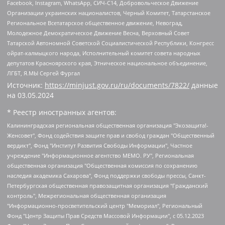
Facebook, Instagram, WhatsApp, СИЧ-С14, Добровольческое Движение
Организации украинских националистов, Черный Комитет, Татарстанское
Региональное Всетатарское общественное движение, Невоград,
Молодежное Демократическое Движение Весна, Верховный Совет
Татарской Автономной Советской Социалистической Республики, Конгресс
ойрат-калмыцкого народа, Исполнительный комитет совета народных
депутатов Красноярского края, Этническое национальное объединение,
ЛГБТ, Я.МЫ Сергей Фургал
Источник:
https://minjust.gov.ru/ru/documents/7822/
данные
на
03.05.2024
* Реестр иностранных агентов:
Калининградская региональная общественная организация "Экозащита!-Женсовет", Фонд содействия защите прав и свобод граждан "Общественный вердикт", Фонд "Институт Развития Свободы Информации", Частное учреждение "Информационное агентство МЕМО. РУ", Региональная общественная организация "Общественная комиссия по сохранению наследия академика Сахарова", Фонд поддержки свободы прессы, Санкт-Петербургская общественная правозащитная организация "Гражданский контроль", Межрегиональная общественная организация "Информационно-просветительский центр "Мемориал", Региональный Фонд "Центр Защиты Прав Средств Массовой Информации", с 05.12.2023 Фонд "Центр Защиты Прав Средств массовой информации", Региональная общественная благотворительная организация помощи беженцам и мигрантам "Гражданское содействие", Негосударственное образовательное учреждение дополнительного профессионального образования (повышение квалификации) специалистов "АКАДЕМИЯ ПО ПРАВАМ ЧЕЛОВЕКА", Свердловская региональная общественная организация "Сутяжник", Автономная некоммерческая организация "Центр независимых социологических исследований", Союз общественных объединений "Российский исследовательский центр по правам человека", Региональное общественное учреждение научно-информационный центр "МЕМОРИАЛ", Некоммерческая организация "Фонд защиты гласности", Автономная некоммерческая организация "Институт прав человека", Городская общественная организация "Екатеринбургское общество "МЕМОРИАЛ", Городская общественная организация "Рязанское историко-просветительское и правозащитное общество "Мемориал" (Рязанский Мемориал), Челябинский региональный орган общественной самодеятельности – женское общественное объединение "Женщины Евразии", Челябинский региональный орган общественной самодеятельности "Уральская правозащитная группа", Фонд содействия защите здоровья и социальной справедливости имени Андрея Рылькова, Автономная Некоммерческая Организация "Аналитический Центр Юрия Левады", Автономная некоммерческая организация социальной поддержки населения "Проект Апрель", Региональная общественная организация помощи женщинам и детям, находящимся в кризисной ситуации "Информационно-методический центр "Анна", Фонд содействия развитию массовых коммуникаций и правовому просвещению "Так-так-Так", Фонд содействия устойчивому развитию "Серебряная тайга", Свердловский региональный общественный фонд социальных проектов "Новое время", "Idel.Реалии", Кавказ.Реалии, Крым.Реалии, Телеканал Настоящее Время, Татаро-башкирская служба Радио Свобода (Azatliq Radiosi), Радио Свободная Европа/Радио Свобода (PCE/PC), "Сибирь.Реалии", "Фактограф", Благотворительный фонд помощи осужденным и их семьям, Автономная некоммерческая организация "Институт глобализации и социальных движений", Фонд "В защиту прав заключенных", Частное учреждение "Центр поддержки и содействия развитию средств массовой информации", Пензенский региональный общественный благотворительный фонд "Гражданский союз", "Север.Реалии", Некоммерческая организация Фонд "Правовая инициатива", Общество с ограниченной ответственностью "Радио Свободная Европа/Радио Свобода", Чешское информационное агентство "MEDIUM-ORIENT", Красноярская региональная общественная организация "Мы против СПИДа", Камалягин Денис Николаевич, Маркелов Сергей Евгеньевич, Пономарев Лев Александрович, Савицкая Людмила Алексеевна, Автономная некоммерческая организация "Центр по работе с проблемой насилия "НАСИЛИЮ.НЕТ", Межрегиональный профессиональный союз работников здравоохранения "Альянс врачей", Юридическое лицо, зарегистрированное в Латвийской Республике, SIA "Medusa Project" (регистрационный номер 40103797863, дата регистрации 10.06.2014), Некоммерческая организация "Фонд по борьбе с коррупцией", Автономная некоммерческая организация "Институт права и публичной политики", Баданин Роман Сергеевич, Гликин Максим Александрович, Железнова Мария Михайловна, Лукьянова Юлия Сергеевна, Маетная Елизавета Витальевна, Маняхин Петр Борисович, Чуракова Ольга Владимировна, Ярош Юлия Петровна, Юридическое лицо "The Insider SIA", зарегистрированное в Риге, Латвийская Республика (дата регистрации 26.06.2015), являющееся администратором доменного имени интернет-издания "The Insider SIA", https://theins.ru, Постернак Алексей Евгеньевич, Рубин Михаил Аркадьевич, Анин Роман Александрович, Юридическое лицо Istories fonds, зарегистрированное в Латвийской Республике (регистрационный номер 50008295751, дата регистрации 24.02.2020), Великовский Дмитрий Александрович, Долинина Ирина Николаевна, Мароховская Алеся Алексеевна, Шлейнов Роман Юрьевич, Шмагун Олеся Валентиновна, Общество с ограниченной ответственностью "Альтаир 2021", Общество с ограниченной ответственностью "Вега 2021", Общество с ограниченной ответственностью "Главный редактор 2021", Общество с ограниченной ответственностью "Ромашки монолит", Важенков Артем Валерьевич, Ивановская областная общественная организация "Центр гендерных исследований", Гурман Юрий Альбертович, Медиапроект "ОВД-Инфо", Егоров Владимир Владимирович, Жилинский Владимир Александрович, Общество с ограниченной ответственностью "ЗП", Иванова София Юрьевна, Карезина Инна Павловна, Кильтау Екатерина Викторовна, Петров Алексей Викторович, Пискунов Сергей Евгеньевич, Смирнов Сергей Сергеевич, Тихонов Михаил Сергеевич, Общество с ограниченной ответственностью "ЖУРНАЛИСТ-ИНОСТРАННЫЙ АГЕНТ", Арапова Галина Юрьевна, Вольтская Татьяна Анатольевна, Американская компания "Mason G.E.S. Anonymous Foundation" (США), являющаяся владельцем интернет-издания https://mnews.world/, Компания "Stichting Bellingcat", зарегистрированная в Нидерландах (дата регистрации 11.07.2018), Захаров Андрей Вячеславович, Клепиковская Екатерина Дмитриевна, Общество с ограниченной ответственностью "МЕМО", Перл Роман Александрович, Симонов Евгений Алексеевич, Соловьева Елена Анатольевна, Сотников Даниил Владимирович, Сурначева Елизавета Дмитриевна, Автономная некоммерческая организация по защите прав человека и информированию населения "Якутия – Наше Мнение", Общество с ограниченной ответственностью "Москоу диджитал медиа", с 26.01.2023 Общество с ограниченной ответственностью "Чайка Белые сады", Ветошкина Валерия Валерьевна, Заговора Максим Александрович, Межрегиональное общественное движение "Российская ЛГБТ - сеть", Оленичев Максим Владимирович, Павлов Иван Юрьевич, Скворцова Елена Сергеевна, Общество с ограниченной ответственностью "Как бы инагент", Кочетков Игорь Викторович, Общество с ограниченной ответственностью "Честные выборы", Еланчик Олег Александрович, Общество с ограниченной ответственностью "Нобелевский призыв", Гималова Регина Эмилевна, Григорьев Андрей Валерьевич, Григорьева Алина Александровна, Ассоциация по содействию защите прав призывников, альтернативнослужащих и военнослужащих "Правозащитная группа "Гражданин.Армия.Право", Хисамова Регина Фаритовна, Автономная некоммерческая организация по реализации социально-правовых программ "Лилит", Дальневосточное общественное движение "Маяк", Санкт-Петербургская ЛГБТ-инициативная группа "Выход", Инициативная группа ЛГБТ+ "Реверс", Алексеев Андрей Викторович, Бекбулатова Таисия Львовна, Беляев Иван Михайлович, Владыкина Елена Сергеевна, Гельман Марат Александрович, Никульшина Вероника Юрьевна, Толоконникова Надежда Андреевна, Шендерович Виктор Анатольевич, Общество с ограниченной ответственностью "Данное сообщение", Общество с ограниченной ответственностью Издательский дом "Новая глава", Айнбиндер Александра Александровна, Московский комьюнити-центр для ЛГБТ+инициатив, Благотворительный фонд развития филантропии, Deutsche Welle (Германия, Kurt-Schumacher-Strasse 3, 53113 Bonn), Борзунова Мария Михайловна, Воробьев Виктор Викторович, Голубева Анна Львовна, Константинова Алла Михайловна, Малкова Ирина Владимировна, Мурадов Мурад Абдулгалимович, Осетинская Елизавета Николаевна, Понасенков Евгений Николаевич, Ганапольский Матвей Юрьевич, Киселев Евгений Алексеевич, Борухович Ирина Григорьевна, Дремин Иван Тимофеевич, Дубровский Дмитрий Викторович, Красноярская региональная общественная организация поддержки и развития альтернативных образовательных технологий и межкультурных коммуникаций "ИНТЕРРА", Маяковская Екатерина Алексеевна, Фейгин Марк Захарович, Филимонов Андрей Викторович, Дзугкоева Регина Николаевна, Доброхотов Роман Александрович, Дудь Юрий Александрович, Елкин Сергей Владимирович, Кругликов Кирилл Игоревич, Сабунаева Мария Леонидовна, Семенов Алексей Владимирович, Шаинян Карен Багратович, Шульман Екатерина Михайловна, Асафьев Артур Валерьевич, Вахштайн Виктор Семенович, Венедиктов Алексей Алексеевич, Лушникова Екатерина Евгеньевна, Волков Леонид Михайлович, Невзоров Александр Глебович, Пархоменко Сергей Борисович, Сироткин Ярослав Николаевич, Кара-Мурза Владимир Владимирович, Баранова Наталья Владимировна, Гозман Леонид Яковлевич, Кагарлицкий Борис Юльевич, Климарев Михаил Валерьевич, Милов Владимир Станиславович, Автономная некоммерческая организация Краснодарский центр современного искусства "Типография", Моргенштерн Алишер Тагирович, Соболь Любовь Эдуардовна, Общество с ограниченной ответственностью "ЛИЗА НОРМ", Каспаров Гарри Кимович, Ходорковский Михаил Борисович, Общество с ограниченной ответственностью "Апрельские тезисы", Данилович Ирина Брониславовна, Кашин Олег Владимирович, Петров Николай Владимирович, Пивоваров Алексей Владимирович, Соколов Михаил Владимирович, Цветкова Юлия Владимировна, Чичваркин Евгений Александрович, Комитет против пыток/Команда против пыток, Общество с ограниченной ответственностью "Первый научный", Общество с ограниченной ответственностью "Вертолет и ко", Белоцерковская Вероника Борисовна, Кац Максим Евгеньевич, Лазарева Татьяна Юрьевна, Шаведдинов Руслан Табризович, Яшин Илья Валерьевич, Общество с ограниченной ответственностью "Иноагент ААВ", Алешковский Дмитрий Петрович, Альбац Евгения Марковна, Быков Дмитрий Львович, Галямина Юлия Евгеньевна, Лойко Сергей Леонидович, Мартынов Кирилл Константинович, Медведев Сергей Александрович, Крашенинников Федор Геннадиевич, Гордеева Катерина Вл