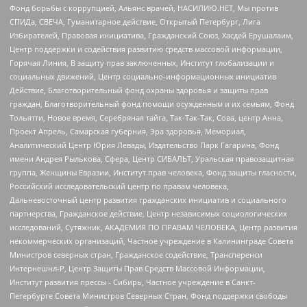
Фонд борьбы с коррупцией, Альянс врачей, НАСИЛИЮ.НЕТ, Мы против
СПИДа, СВЕЧА, Гуманитарное действие, Открытый Петербург, Лига
Избирателей, Правовая инициатива, Гражданский Союз, Хасдей Ерушалаим,
Центр поддержки и содействия развитию средств массовой информации,
Горячая Линия, В защиту прав заключенных, Институт глобализации и
социальных движений, Центр социально-информационных инициатив
Действие, Благотворительный фонд охраны здоровья и защиты прав
граждан, Благотворительный фонд помощи осужденным и их семьям, Фонд
Тольятти, Новое время, Серебряная тайга, Так-Так-Так, Сова, центр Анна,
Проект Апрель, Самарская губерния, Эра здоровья, Мемориал,
Аналитический Центр Юрия Левады, Издательство Парк Гагарина, Фонд
имени Андрея Рылькова, Сфера, Центр СИБАЛЬТ, Уральская правозащитная
группа, Женщины Евразии, Институт прав человека, Фонд защиты гласности,
Российский исследовательский центр по правам человека,
Дальневосточный центр развития гражданских инициатив и социального
партнерства, Гражданское действие, Центр независимых социологических
исследований, Сутяжник, АКАДЕМИЯ ПО ПРАВАМ ЧЕЛОВЕКА, Центр развития
некоммерческих организаций, Частное учреждение в Калининграде Совета
Министров северных стран, Гражданское содействие, Трансперенси
Интернешнл-Р, Центр Защиты Прав Средств Массовой Информации,
Институт развития прессы - Сибирь, Частное учреждение в Санкт-
Петербурге Совета Министров Северных Стран, Фонд поддержки свободы