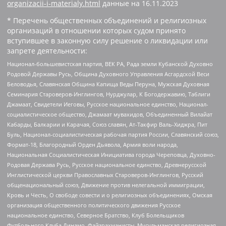
organizacii-i-materialy.html
данные на
16.11.2023
* Перечень общественных объединений и религиозных
организаций в отношении которых судом принято
вступившее в законную силу решение о ликвидации или
запрете деятельности:
Национал-большевистская партия, ВЕК РА, Рада земли Кубанской Духовно
Родовой Державы Русь, Община Духовного Управления Асгардской Веси
Беловодья, Славянская Община Капища Веды Перуна, Мужская Духовная
Семинария Староверов-Инглингов, Нурджулар, К Богодержавию, Таблиги
Джамаат, Свидетели Иеговы, Русское национальное единство, Национал-
социалистическое общество, Джамаат мувахидов, Объединенный Вилайат
Кабарды, Балкарии и Карачая, Союз славян, Ат-Такфир Валь-Хиджра, Пит
Буль, Национал-социалистическая рабочая партия России, Славянский союз,
Формат-18, Благородный Орден Дьявола, Армия воли народа,
Национальная Социалистическая Инициатива города Череповца, Духовно-
Родовая Держава Русь, Русское национальное единство, Древнерусской
Инглистической церкви Православных Староверов-Инглингов, Русский
общенациональный союз, Движение против нелегальной иммиграции,
Кровь и Честь, О свободе совести и о религиозных объединениях, Омская
организация общественного политического движения Русское
национальное единство, Северное Братство, Клуб Болельщиков
Футбольного Клуба Динамо, Файзрахманисты, Мусульманская религиозная