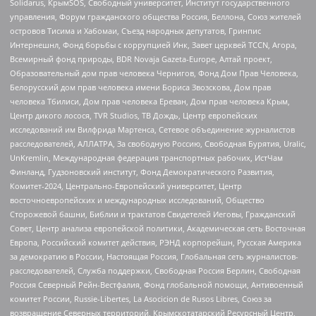
Solidarus, КрымSOS, Свободный университет, Институт государственного
управления, Форум гражданского общества Россия, Беллона, Союз жителей
островов Тисима и Хабомаи, Съезд народных депутатов, Гринпис
Интернешнл, Фонд борьбы с коррупцией Инк, Завет церквей TCCN, Агора,
Всемирный фонд природы, BDR Novaja Gazeta-Europe, Алтай проект,
Образовательный дом прав человека Чернигов, Фонд Дом Прав Человека,
Белорусский дом прав человека имени Бориса Звозскова, Дом прав
человека Тбилиси, Дом прав человека Ереван, Дом прав человека Крым,
Центр дикого лосося, TVR Studios, ТВ Дождь, Центр европейских
исследований им Вилфрида Мартенса, Сетевое объединение журналистов
расследователей, АЛЛАТРА, За свободную Россию, Свободная Бурятия, Uralic,
UnKremlin, Международная федерация транспортных рабочих, ИстЧам
Финланд, Гудзоновский институт, Фонд Демократического Развития,
Комитет-2024, Центрально-Европейский университет, Центр
восточноевропейских и международных исследований, Общество
Сторожевой башни, Библии и трактатов Свидетелей Иеговы, Гражданский
Совет, Центр анализа европейской политики, Академическая сеть Восточная
Европа, Российский комитет действия, РЭНД корпорейшн, Русская Америка
за демократию в России, Настоящая Россия, Глобальная сеть журналистов-
расследователей, Служба поддержки, Свободная Россия Берлин, Свободная
Россия Северный Рейн-Вестфалия, Фонд глобальной помощи, Антивоенный
комитет России, Russie-Libertes, La Asocicion de Rusos Libres, Союз за
возвращение Северных территорий, Крымскотатарский Ресурсный Центр,