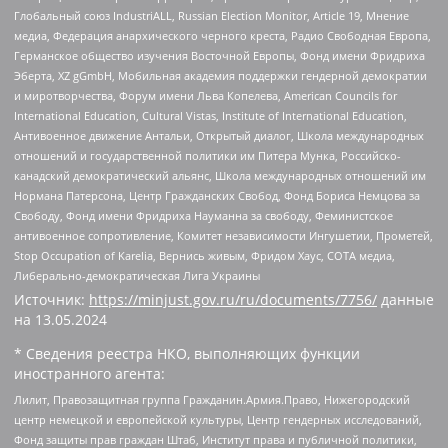
Глобальный союз IndustriALL, Russian Election Monitor, Article 19, Мнение
медиа, Федерация анархического черного креста, Радио Свободная Европа,
Германское общество изучения Восточной Европы, Фонд имени Фридриха
Эберта, XZ gGmbH, Мобильная академия поддержки гендерной демократии
и миротворчества, Форум имени Льва Копелева, American Councils for
International Education, Cultural Vistas, Institute of International Education,
Антивоенное движение Антальи, Открытый диалог, Школа международных
отношений и государственной политики им Питера Мунка, Российско-
канадский демократический альянс, Школа международных отношений им
Нормана Патерсона, Центр Гражданских Свобод, Фонд Бориса Немцова за
Свободу, Фонд имени Фридриха Науманна за свободу, Феминистское
антивоенное сопротивление, Комитет независимости Ингушетии, Прометей,
Stop Occupation of Karelia, Вернись живым, Фридом Хаус, СОТА медиа,
Либерально-демократическая Лига Украины
Источник:
https://minjust.gov.ru/ru/documents/7756/
данные
на
13.05.2024
* Сведения реестра НКО, выполняющих функции
иностранного агента:
Лилит, Правозащитная группа Гражданин.Армия.Право, Нижегородский
центр немецкой и европейской культуры, Центр гендерных исследований,
Фонд защиты прав граждан Штаб, Институт права и публичной политики,