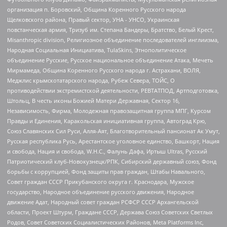
организация п. Боровский, Община Коренного Русского народа
Щелковского района, Правый сектор, УНА - УНСО, Украинская
повстанческая армия, Тризуб им. Степана Бандеры, Братство, Белый Крест,
Misanthropic division, Религиозное объединение последователей инглиизма,
Народная Социальная Инициатива, TulaSkins, Этнополитическое
объединение Русские, Русское национальное объединение Атака, Мечеть
Мирмамеда, Община Коренного Русского народа г. Астрахани, ВОЛЯ,
Меджлис крымскотатарского народа, Рубеж Севера, ТОЙС, О
противодействии экстремистской деятельности, РЕВТАТПОД, Артподготовка,
Штольц, В честь иконы Божией Матери Державная, Сектор 16,
Независимость, Фирма, Молодежная правозащитная группа МПГ, Курсом
Правды и Единения, Каракольская инициативная группа, Автоград Крю,
Союз Славянских Сил Руси, Алля-Аят, Благотворительный пансионат Ак Умут,
Русская республика Русь, Арестантское уголовное единство, Башкорт, Нация
и свобода, Нация и свобода, W.H.С., Фалунь Дафа, Иртыш Ultras, Русский
Патриотический клуб-Новокузнецк/РПК, Сибирский державный союз, Фонд
борьбы с коррупцией, Фонд защиты прав граждан, Штабы Навального,
Совет граждан СССР Прикубанского округа г. Краснодара, Мужское
государство, Народное объединение русского движения, Народное
движение Адат, Народный совет граждан РСФСР СССР Архангельской
области, Проект Штурм, Граждане СССР, Держава Союз Советских Светлых
Родов, Совет Советских Социалистических Районов, Meta Platforms Inc,