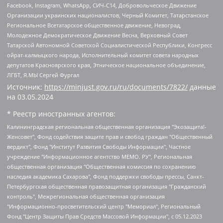
Facebook, Instagram, WhatsApp, СИЧ-С14, Добровольческое Движение
Организации украинских националистов, Черный Комитет, Татарстанское
Региональное Всетатарское общественное движение, Невоград,
Молодежное Демократическое Движение Весна, Верховный Совет
Татарской Автономной Советской Социалистической Республики, Конгресс
ойрат-калмыцкого народа, Исполнительный комитет совета народных
депутатов Красноярского края, Этническое национальное объединение,
ЛГБТ, Я.МЫ Сергей Фургал
Источник:
https://minjust.gov.ru/ru/documents/7822/
данные
на
03.05.2024
* Реестр иностранных агентов:
Калининградская региональная общественная организация "Экозащита!-Женсовет", Фонд содействия защите прав и свобод граждан "Общественный вердикт", Фонд "Институт Развития Свободы Информации", Частное учреждение "Информационное агентство МЕМО. РУ", Региональная общественная организация "Общественная комиссия по сохранению наследия академика Сахарова", Фонд поддержки свободы прессы, Санкт-Петербургская общественная правозащитная организация "Гражданский контроль", Межрегиональная общественная организация "Информационно-просветительский центр "Мемориал", Региональный Фонд "Центр Защиты Прав Средств Массовой Информации", с 05.12.2023 Фонд "Центр Защиты Прав Средств массовой информации", Региональная общественная благотворительная организация помощи беженцам и мигрантам "Гражданское содействие", Негосударственное образовательное учреждение дополнительного профессионального образования (повышение квалификации) специалистов "АКАДЕМИЯ ПО ПРАВАМ ЧЕЛОВЕКА", Свердловская региональная общественная организация "Сутяжник", Автономная некоммерческая организация "Центр независимых социологических исследований", Союз общественных объединений "Российский исследовательский центр по правам человека", Региональное общественное учреждение научно-информационный центр "МЕМОРИАЛ", Некоммерческая организация "Фонд защиты гласности", Автономная некоммерческая организация "Институт прав человека", Городская общественная организация "Екатеринбургское общество "МЕМОРИАЛ", Городская общественная организация "Рязанское историко-просветительское и правозащитное общество "Мемориал" (Рязанский Мемориал), Челябинский региональный орган общественной самодеятельности – женское общественное объединение "Женщины Евразии", Челябинский региональный орган общественной самодеятельности "Уральская правозащитная группа", Фонд содействия защите здоровья и социальной справедливости имени Андрея Рылькова, Автономная Некоммерческая Организация "Аналитический Центр Юрия Левады", Автономная некоммерческая организация социальной поддержки населения "Проект Апрель", Региональная общественная организация помощи женщинам и детям, находящимся в кризисной ситуации "Информационно-методический центр "Анна", Фонд содействия развитию массовых коммуникаций и правовому просвещению "Так-так-Так", Фонд содействия устойчивому развитию "Серебряная тайга", Свердловский региональный общественный фонд социальных проектов "Новое время", "Idel.Реалии", Кавказ.Реалии, Крым.Реалии, Телеканал Настоящее Время, Татаро-башкирская служба Радио Свобода (Azatliq Radiosi), Радио Свободная Европа/Радио Свобода (PCE/PC), "Сибирь.Реалии", "Фактограф", Благотворительный фонд помощи осужденным и их семьям, Автономная некоммерческая организация "Институт глобализации и социальных движений", Фонд "В защиту прав заключенных", Частное учреждение "Центр поддержки и содействия развитию средств массовой информации", Пензенский региональный общественный благотворительный фонд "Гражданский союз", "Север.Реалии", Некоммерческая организация Фонд "Правовая инициатива", Общество с ограниченной ответственностью "Радио Свободная Европа/Радио Свобода", Чешское информационное агентство "MEDIUM-ORIENT", Красноярская региональная общественная организация "Мы против СПИДа", Камалягин Денис Николаевич, Маркелов Сергей Евгеньевич, Пономарев Лев Александрович, Савицкая Людмила Алексеевна, Автономная некоммерческая организация "Центр по работе с проблемой насилия "НАСИЛИЮ.НЕТ", Межрегиональный профессиональный союз работников здравоохранения "Альянс врачей", Юридическое лицо, зарегистрированное в Латвийской Республике, SIA "Medusa Project" (регистрационный номер 40103797863, дата регистрации 10.06.2014), Некоммерческая организация "Фонд по борьбе с коррупцией", Автономная некоммерческая организация "Институт права и публичной политики", Баданин Роман Сергеевич, Гликин Максим Александрович, Железнова Мария Михайловна, Лукьянова Юлия Сергеевна, Маетная Елизавета Витальевна, Маняхин Петр Борисович, Чуракова Ольга Владимировна, Ярош Юлия Петровна, Юридическое лицо "The Insider SIA", зарегистрированное в Риге, Латвийская Республика (дата регистрации 26.06.2015), являющееся администратором доменного имени интернет-издания "The Insider SIA", https://theins.ru, Постернак Алексей Евгеньевич, Рубин Михаил Аркадьевич, Анин Роман Александрович, Юридическое лицо Istories fonds, зарегистрированное в Латвийской Республике (регистрационный номер 50008295751, дата регистрации 24.02.2020), Великовский Дмитрий Александрович, Долинина Ирина Николаевна, Мароховская Алеся Алексеевна, Шлейнов Роман Юрьевич, Шмагун Олеся Валентиновна, Общество с ограниченной ответственностью "Альтаир 2021", Общество с ограниченной ответственностью "Вега 2021", Общество с ограниченной ответственностью "Главный редактор 2021", Общество с ограниченной ответственностью "Ромашки монолит", Важенков Артем Валерьевич, Ивановская областная общественная организация "Центр гендерных исследований", Гурман Юрий Альбертович, Медиапроект "ОВД-Инфо", Егоров Владимир Владимирович, Жилинский Владимир Александрович, Общество с ограниченной ответственностью "ЗП", Иванова София Юрьевна, Карезина Инна Павловна, Кильтау Екатерина Викторовна, Петров Алексей Викторович, Пискунов Сергей Евгеньевич, Смирнов Сергей Сергеевич, Тихонов Михаил Сергеевич, Общество с ограниченной ответственностью "ЖУРНАЛИСТ-ИНОСТРАННЫЙ АГЕНТ", Арапова Галина Юрьевна, Вольтская Татьяна Анатольевна, Американская компания "Mason G.E.S. Anonymous Foundation" (США), являющаяся владельцем интернет-издания https://mnews.world/, Компания "Stichting Bellingcat", зарегистрированная в Нидерландах (дата регистрации 11.07.2018), Захаров Андрей Вячеславович, Клепиковская Екатерина Дмитриевна, Общество с ограниченной ответственностью "МЕМО", Перл Роман Александрович, Симонов Евгений Алексеевич, Соловьева Елена Анатольевна, Сотников Даниил Владимирович, Сурначева Елизавета Дмитриевна, Автономная некоммерческая организация по защите прав человека и информированию населения "Якутия – Наше Мнение", Общество с ограниченной ответственностью "Москоу диджитал медиа", с 26.01.2023 Общество с ограниченной ответственностью "Чайка Белые сады", Ветошкина Валерия Валерьевна, Заговора Максим Александрович, Межрегиональное общественное движение "Российская ЛГБТ - сеть", Оленичев Максим Владимирович, Павлов Иван Юрьевич, Скворцова Елена Сергеевна, Общество с ограниченной ответственностью "Как бы инагент", Кочетков Игорь Викторович, Общество с ограниченной ответственностью "Честные выборы", Еланчик Олег Александрович, Общество с ограниченной ответственностью "Нобелевский призыв", Гималова Регина Эмилевна, Григорьев Андрей Валерьевич, Григорьева Алина Александровна, Ассоциация по содействию защите прав призывников, альтернативнослужащих и военнослужащих "Правозащитная группа "Гражданин.Армия.Право", Хисамова Регина Фаритовна, Автономная некоммерческая организация по реализации социально-правовых программ "Лилит", Дальневосточное общественное движение "Маяк", Санкт-Петербургская ЛГБТ-инициативная группа "Выход", Инициативная группа ЛГБТ+ "Реверс", Алексеев Андрей Викторович, Бекбулатова Таисия Львовна, Беляев Иван Михайлович, Владыкина Елена Сергеевна, Гельман Марат Александрович, Никульшина Вероника Юрьевна, Толоконникова Надежда Андреевна, Шендерович Виктор Анатольевич, Общество с ограниченной ответственностью "Данное сообщение", Общество с ограниченной ответственностью Издательский дом "Новая глава", Айнбиндер Александра Александровна, Московский комьюнити-центр для ЛГБТ+инициатив, Благотворительный фонд развития филантропии, Deutsche Welle (Германия, Kurt-Schumacher-Strasse 3, 53113 Bonn), Борзунова Мария Михайловна, Воробьев Виктор Викторович, Голубева Анна Львовна, Константинова Алла Михайловна, Малкова Ирина Владимировна, Мурадов Мурад Абдулгалимович, Осетинская Елизавета Николаевна, Понасенков Евгений Николаевич, Ганапольский Матвей Юрьевич, Киселев Евгений Алексеевич, Борухович Ирина Григорьевна, Дремин Иван Тимофеевич, Дубровский Дмитрий Викторович, Красноярская региональная общественная организация поддержки и развития альтернативных образовательных технологий и межкультурных коммуникаций "ИНТЕРРА", Маяковская Екатерина Алексеевна, Фейгин Марк Захарович, Филимонов Андрей Викторович, Дзугкоева Регина Николаевна, Доброхотов Роман Александрович, Дудь Юрий Александрович, Елкин Сергей Владимирович, Кругликов Кирилл Игоревич, Сабунаева Мария Леонидовна, Семенов Алексей Владимирович, Шаинян Карен Багратович, Шульман Екатерина Михайловна, Асафьев Артур Валерьевич, Вахштайн Виктор Семенович, Венедиктов Алексей Алексеевич, Лушникова Екатерина Евгеньевна, Волков Леонид Михайлович, Невзоров Александр Глебович, Пархоменко Сергей Борисович, Сироткин Ярослав Николаевич, Кара-Мурза Владимир Владимирович, Баранова Наталья Владимировна, Гозман Леонид Яковлевич, Кагарлицкий Борис Юльевич, Климарев Михаил Валерьевич, Милов Владимир Станиславович, Автономная некоммерческая организация Краснодарский центр современного искусства "Типография", Моргенштерн Алишер Тагирович, Соболь Любовь Эдуардовна, Общество с ограниченной ответственностью "ЛИЗА НОРМ", Каспаров Гарри Кимович, Ходорковский Михаил Борисович, Общество с ограниченной ответственностью "Апрельские тезисы", Данилович Ирина Брониславовна, Кашин Олег Владимирович, Петров Николай Владимирович, Пивоваров Алексей Владимирович, Соколов Михаил Владимирович, Цветкова Юлия Владимировна, Чичваркин Евгений Александрович, Комитет против пыток/Команда против пыток, Общество с ограниченной ответственностью "Первый научный", Общество с ограниченной ответственностью "Вертолет и ко", Белоцерковская Вероника Борисовна, Кац Максим Евгеньевич, Лазарева Татьяна Юрьевна, Шаведдинов Руслан Табризович, Яшин Илья Валерьевич, Общество с ограниченной ответственностью "Иноагент ААВ", Алешковский Дмитрий Петрович, Альбац Евгения Марковна, Быков Дмитрий Львович, Галямина Юлия Евгеньевна, Лойко Сергей Леонидович, Мартынов Кирилл Константинович, Медведев Сергей Александрович, Крашенинников Федор Геннадиевич, Гордеева Катерина Вл