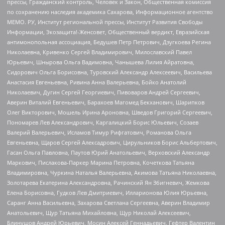
прессы, Гражданский контроль, Человек и Закон, Общественная комиссия
по сохранению наследия академика Сахарова, Информационное агентство
МЕМО. РУ, Институт региональной прессы, Институт Развития Свободы
Информации, Экозащита!-Женсовет, Общественный вердикт, Евразийская
антимонопольная ассоциация, Бедушев Петр Петрович, Дзугкоева Регина
Николаевна, Кривенко Сергей Владимирович, Милославский Павел
Юрьевич, Шнырова Ольга Вадимовна, Чанышева Лилия Айратовна,
Сидорович Ольга Борисовна, Туровский Александр Алексеевич, Васильева
Анастасия Евгеньевна, Ривина Анна Валерьевна, Бойко Анатолий
Николаевич, Дугин Сергей Георгиевич, Пивоваров Андрей Сергеевич,
Аверин Виталий Евгеньевич, Барахоев Магомед Бекханович, Шарипков
Олег Викторович, Мошель Ирина Ароновна, Шведов Григорий Сергеевич,
Пономарев Лев Александрович, Каргалицкий Борис Юльевич, Созаев
Валерий Валерьевич, Исламов Тимур Рифгатович, Романова Ольга
Евгеньевна, Щаров Сергей Алексадрович, Цирульников Борис Альбертович,
Гасан Ольга Павловна, Паутов Юрий Анатольевич, Верховский Александр
Маркович, Пислакова-Паркер Марина Петровна, Кочеткова Татьяна
Владимировна, Чуркина Наталья Валерьевна, Акимова Татьяна Николаевна,
Золотарева Екатерина Александровна, Рачинский Ян Збигневич, Жемкова
Елена Борисовна, Гудков Лев Дмитриевич, Илларионова Юлия Юрьевна,
Саранг Анна Васильевна, Захарова Светлана Сергеевна, Аверин Владимир
Анатольевич, Щур Татьяна Михайловна, Щур Николай Алексеевич,
Блинушов Андрей Юрьевич, Мосин Алексей Геннадьевич, Гефтер Валентин