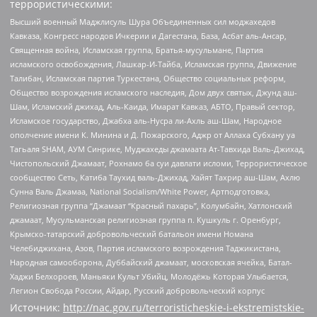
террористическими:
Высший военный Маджлисуль Шура Объединенных сил моджахедов
Кавказа, Конгресс народов Ичкерии и Дагестана, База, Асбат аль-Ансар,
Священная война, Исламская группа, Братья-мусульмане, Партия
исламского освобождения, Лашкар-И-Тайба, Исламская группа, Движение
Талибан, Исламская партия Туркестана, Общество социальных реформ,
Общество возрождения исламского наследия, Дом двух святых, Джунд аш-
Шам, Исламский джихад, Аль-Каида, Имарат Кавказ, АБТО, Правый сектор,
Исламское государство, Джабха аль-Нусра ли-Ахль аш-Шам, Народное
ополчение имени К. Минина и Д. Пожарского, Аджр от Аллаха Субхану уа
Тагьаля SHAM, АУМ Синрике, Муджахеды джамаата Ат-Тавхида Валь-Джихад,
Чистопольский Джамаат, Рохнамо ба суи давлати исломи, Террористическое
сообщество Сеть, Катиба Таухид валь-Джихад, Хайят Тахрир аш-Шам, Ахлю
Сунна Валь Джамаа, National Socialism/White Power, Артподготовка,
Религиозная группа “Джамаат “Красный пахарь”, Колумбайн, Хатлонский
джамаат, Мусульманская религиозная группа п. Кушкуль г. Оренбург,
Крымско-татарский добровольческий батальон имени Номана
Челебиджихана, Азов, Партия исламского возрождения Таджикистана,
Народная самооборона, Дуббайский джамаат, московская ячейка, Батал-
Хаджи Белхороев, Маньяки Культ Убийц, Молодёжь Которая Улыбается,
Легион Свобода России, Айдар, Русский добровольческий корпус
Источник:
http://nac.gov.ru/terroristicheskie-i-ekstremistskie-