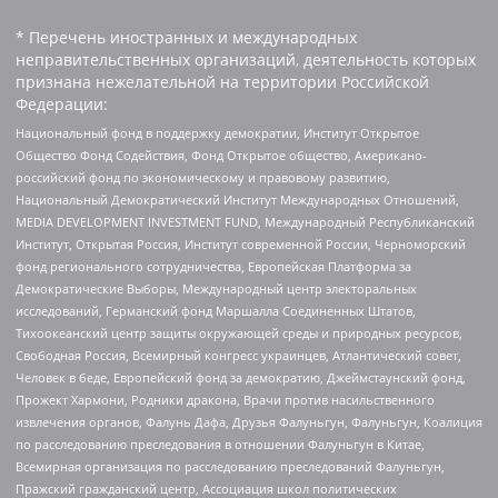
* Перечень иностранных и международных
неправительственных организаций, деятельность которых
признана нежелательной на территории Российской
Федерации:
Национальный фонд в поддержку демократии, Институт Открытое
Общество Фонд Содействия, Фонд Открытое общество, Американо-
российский фонд по экономическому и правовому развитию,
Национальный Демократический Институт Международных Отношений,
MEDIA DEVELOPMENT INVESTMENT FUND, Международный Республиканский
Институт, Открытая Россия, Институт современной России, Черноморский
фонд регионального сотрудничества, Европейская Платформа за
Демократические Выборы, Международный центр электоральных
исследований, Германский фонд Маршалла Соединенных Штатов,
Тихоокеанский центр защиты окружающей среды и природных ресурсов,
Свободная Россия, Всемирный конгресс украинцев, Атлантический совет,
Человек в беде, Европейский фонд за демократию, Джеймстаунский фонд,
Прожект Хармони, Родники дракона, Врачи против насильственного
извлечения органов, Фалунь Дафа, Друзья Фалуньгун, Фалуньгун, Коалиция
по расследованию преследования в отношении Фалуньгун в Китае,
Всемирная организация по расследованию преследований Фалуньгун,
Пражский гражданский центр, Ассоциация школ политических