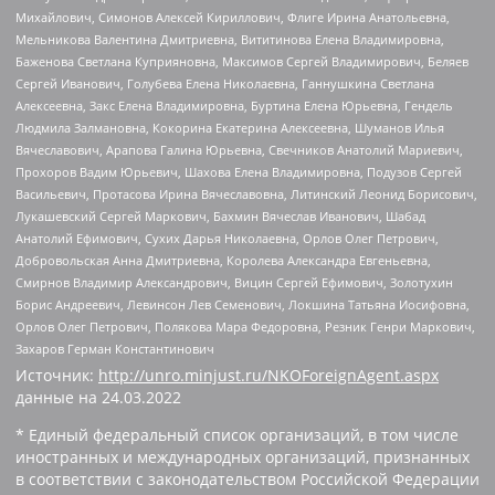
Михайлович, Симонов Алексей Кириллович, Флиге Ирина Анатольевна,
Мельникова Валентина Дмитриевна, Вититинова Елена Владимировна,
Баженова Светлана Куприяновна, Максимов Сергей Владимирович, Беляев
Сергей Иванович, Голубева Елена Николаевна, Ганнушкина Светлана
Алексеевна, Закс Елена Владимировна, Буртина Елена Юрьевна, Гендель
Людмила Залмановна, Кокорина Екатерина Алексеевна, Шуманов Илья
Вячеславович, Арапова Галина Юрьевна, Свечников Анатолий Мариевич,
Прохоров Вадим Юрьевич, Шахова Елена Владимировна, Подузов Сергей
Васильевич, Протасова Ирина Вячеславовна, Литинский Леонид Борисович,
Лукашевский Сергей Маркович, Бахмин Вячеслав Иванович, Шабад
Анатолий Ефимович, Сухих Дарья Николаевна, Орлов Олег Петрович,
Добровольская Анна Дмитриевна, Королева Александра Евгеньевна,
Смирнов Владимир Александрович, Вицин Сергей Ефимович, Золотухин
Борис Андреевич, Левинсон Лев Семенович, Локшина Татьяна Иосифовна,
Орлов Олег Петрович, Полякова Мара Федоровна, Резник Генри Маркович,
Захаров Герман Константинович
Источник:
http://unro.minjust.ru/NKOForeignAgent.aspx
данные на
24.03.2022
* Единый федеральный список организаций, в том числе
иностранных и международных организаций, признанных
в соответствии с законодательством Российской Федерации