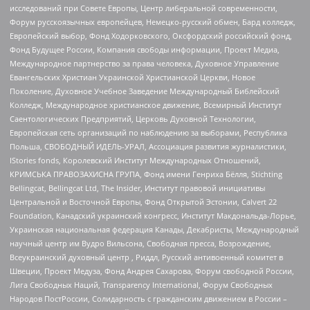
исследований при Совете Европы, Центр либеральной современности,
Форум русскоязычных европейцев, Немецко-русский обмен, Бард колледж,
Европейский выбор, Фонд Ходорковского, Оксфордский российский фонд,
Фонд Будущее России, Компания свободы информации, Проект Медиа,
Международное партнерство за права человека, Духовное Управление
Евангельских Христиан Украинской Христианской Церкви, Новое
Поколение, Духовное Учебное Заведение Международный Библейский
Колледж, Международное христианское движение, Всемирный Институт
Саентологических Предприятий, Церковь Духовной Технологии,
Европейская сеть организаций по наблюдению за выборами, Республика
Польша, СВОБОДНЫЙ ИДЕЛЬ-УРАЛ, Ассоциация развития журналистики,
IStories fonds, Королевский Институт Международных Отношений,
КРИМСЬКА ПРАВОЗАХИСНА ГРУПА, Фонд имени Генриха Бёлля, Stichting
Bellingcat, Bellingcat Ltd, The Insider, Институт правовой инициативы
Центральной и Восточной Европы, Фонд Открытой Эстонии, Calvert 22
Foundation, Канадский украинский конгресс, Институт Макдональда-Лорье,
Украинская национальная федерация Канады, Декабристы, Международный
научный центр им Вудро Вильсона, Свободная пресса, Возрождение,
Всеукраинский духовный центр , Риддл, Русский антивоенный комитет в
Швеции, Проект Медуза, Фонд Андрея Сахарова, Форум свободной России,
Лига Свободных Наций, Transparеncy International, Форум Свободных
Народов ПостРоссии, Солидарность с гражданским движением в России –