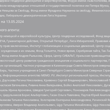
и гендерной демократии и миротворчества, Форум имени Льва Копелева, American C
г, Школа международных отношений и государственной политики им Питера Мунка
 Немцова за Свободу, Фонд имени Фридриха Науманна за свободу, Феминистско
медиа, Либерально-демократическая Лига Украины
 на
13.05.2024
ого агента:
р немецкой и европейской культуры, Центр гендерных исследований, Фонд защи
ЧА, Гуманитарное действие, Открытый Петербург, Лига Избирателей, Правовая 
иту прав заключенных, Институт глобализации и социальных движений, Центр 
ужденным и их семьям, Фонд Тольятти, Новое время, Серебряная тайга, Так-Так-
, Фонд имени Андрея Рылькова, Сфера, Центр СИБАЛЬТ, Уральская правозащитна
невосточный центр развития гражданских инициатив и социального партнерства, 
 организаций, Частное учреждение в Калининграде Совета Министров северных 
бирь, Частное учреждение в Санкт-Петербурге Совета Министров Северных Стра
а, Информационное агентство МЕМО. РУ, Институт региональной прессы, Инсти
ч, Дзугкоева Регина Николаевна, Кривенко Сергей Владимирович, Милославски
настасия Евгеньевна, Ривина Анна Валерьевна, Бойко Анатолий Николаевич, Дуг
ошель Ирина Ароновна, Шведов Григорий Сергеевич, Пономарев Лев Александро
ч, Цирульников Борис Альбертович, Гасан Ольга Павловна, Паутов Юрий Анато
Акимова Татьяна Николаевна, Золотарева Екатерина Александровна, Рачинский Я
Сергеевна, Аверин Владимир Анатольевич, Щур Татьяна Михайловна, Щур Никола
Анатольевна, Мельникова Валентина Дмитриевна, Вититинова Елена Владимировн