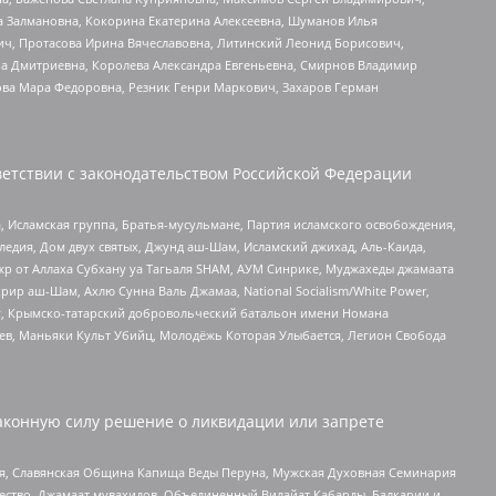
а Залмановна, Кокорина Екатерина Алексеевна, Шуманов Илья
ч, Протасова Ирина Вячеславовна, Литинский Леонид Борисович,
а Дмитриевна, Королева Александра Евгеньевна, Смирнов Владимир
ова Мара Федоровна, Резник Генри Маркович, Захаров Герман
етствии с законодательством Российской Федерации
 Исламская группа, Братья-мусульмане, Партия исламского освобождения,
едия, Дом двух святых, Джунд аш-Шам, Исламский джихад, Аль-Каида,
жр от Аллаха Субхану уа Тагьаля SHAM, АУМ Синрике, Муджахеды джамаата
рир аш-Шам, Ахлю Сунна Валь Джамаа, National Socialism/White Power,
рг, Крымско-татарский добровольческий батальон имени Номана
оев, Маньяки Культ Убийц, Молодёжь Которая Улыбается, Легион Свобода
аконную силу решение о ликвидации или запрете
ья, Славянская Община Капища Веды Перуна, Мужская Духовная Семинария
щество, Джамаат мувахидов, Объединенный Вилайат Кабарды, Балкарии и