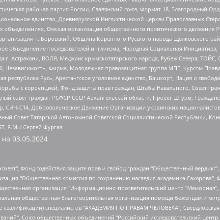
истическая рабочая партия России, Славянский союз, Формат-18, Благородный Ор
ациональное единство, Древнерусской Инглистической церкви Православных Ста
ных объединениях, Омская организация общественного политического движения Р
рганизация п. Боровский, Община Коренного Русского народа Щелковского район
гиозное объединение последователей инглиизма, Народная Социальная Инициатива,
 г. Астрахани, ВОЛЯ, Меджлис крымскотатарского народа, Рубеж Севера, ТОЙС, 
6, Независимость, Фирма, Молодежная правозащитная группа МПГ, Курсом Правд
ая республика Русь, Арестантское уголовное единство, Башкорт, Нация и свобода,
орьбы с коррупцией, Фонд защиты прав граждан, Штабы Навального, Совет гражд
ный совет граждан РСФСР СССР Архангельской области, Проект Штурм, Граждане 
tsApp, СИЧ-С14, Добровольческое Движение Организации украинских националисто
ный Совет Татарской Автономной Советской Социалистической Республики, Кон
БТ, Я.МЫ Сергей Фургал
 на
03.05.2024
мная некоммерческая организация "Центр по работе с проблемой насилия "НАСИЛИЮ.НЕТ", Межрегиональный профессиональный союз работников здравоохранения "Альянс врачей", Юридическое лицо, зарегистрированное в Латвийской Республике, SIA "Medusa Project" (регистрационный номер 40103797863, дата регистрации 10.06.2014), Некоммерческая организация "Фонд по борьбе с коррупцией", Автономная некоммерческая организация "Институт права и публичной политики", Баданин Роман Сергеевич, Гликин Максим Александрович, Железнова Мария Михайловна, Лукьянова Юлия Сергеевна, Маетная Елизавета Витальевна, Маняхин Петр Борисович, Чуракова Ольга Владимировна, Ярош Юлия Петровна, Юридическое лицо "The Insider SIA", зарегистрированное в Риге, Латвийская Республика (дата регистрации 26.06.2015), являющееся администратором доменного имени интернет-издания "The Insider SIA", https://theins.ru, Постернак Алексей Евгеньевич, Рубин Михаил Аркадьевич, Анин Роман Александрович, Юридическое лицо Istories fonds, зарегистрированное в Латвийской Республике (регистрационный номер 50008295751, дата регистрации 24.02.2020), Великовский Дмитрий Александрович, Долинина Ирина Николаевна, Мароховская Алеся Алексеевна, Шлейнов Роман Юрьевич, Шмагун Олеся Валентиновна, Общество с ограниченной ответственностью "Альтаир 2021", Общество с ограниченной ответственностью "Вега 2021", Общество с ограниченной ответственностью "Главный редактор 2021", Общество с ограниченной ответственностью "Ромашки монолит", Важенков Артем Валерьевич, Ивановская областная общественная организация "Центр гендерных исследований", Гурман Юрий Альбертович, Медиапроект "ОВД-Инфо", Егоров Владимир Владимирович, Жилинский Владимир Александрович, Общество с ограниченной ответственностью "ЗП", Иванова София Юрьевна, Карезина Инна Павловна, Кильтау Екатерина Викторовна, Петров Алексей Викторович, Пискунов Сергей Евгеньевич, Смирнов Сергей Сергеевич, Тихонов Михаил Сергеевич, Общество с ограниченной ответственностью "ЖУРНАЛИСТ-ИНОСТРАННЫЙ АГЕНТ", Арапова Галина Юрьевна, Вольтская Татьяна Анатольевна, Американская компания "Mason G.E.S. Anonymous Foundation" (США), являющаяся владельцем интернет-издания https://mnews.world/, Компания "Stichting Bellingcat", зарегистрированная в Нидерландах (дата регистрации 11.07.2018), Захаров Андрей Вячеславович, Клепиковская Екатерина Дмитриевна, Общество с ограниченной ответственностью "МЕМО", Перл Роман Александрович, Симонов Евгений Алексеевич, Соловьева Елена Анатольевна, Сотников Даниил Владимирович, Сурначева Елизавета Дмитриевна, Автономная некоммерческая организация по защите прав человека и информированию населения "Якутия – Наше Мнение", Общество с ограниченной ответственностью "Москоу диджитал медиа", с 26.01.2023 Общество с ограниченной ответственностью "Чайка Белые сады", Ветошкина Валерия Валерьевна, Заговора Максим Александрович, Межрегиональное общественное движение "Российская ЛГБТ - сеть", Оленичев Максим Владимирович, Павлов Иван Юрьевич, Скворцова Елена Сергеевна, Общество с ограниченной ответственностью "Как бы инагент", Кочетков Игорь Викторович, Общество с ограниченной ответственностью "Честные выборы", Еланчик Олег Александрович, Общество с ограниченной ответственностью "Нобелевский призыв", Гималова Регина Эмилевна, Григорьев Андрей Валерьевич, Григорьева Алина Александровна, Ассоциация по содействию защите прав призывников, альтернативнослужащих и военнослужащих "Правозащитная группа "Гражданин.Армия.Право", Хисамова Регина Фаритовна, Автономная некоммерческая организация по реализации социально-правовых программ "Лилит", Дальн