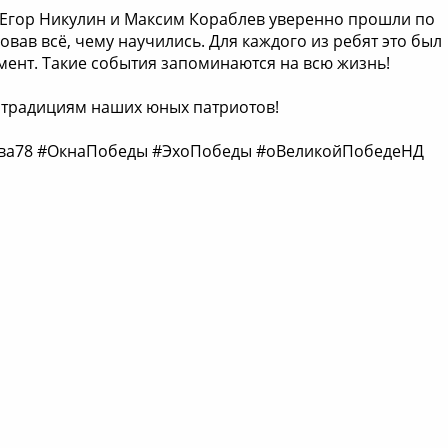
 Егор Никулин и Максим Кораблев уверенно прошли по
вав всё, чему научились. Для каждого из ребят это был
ент. Такие события запоминаются на всю жизнь!
 традициям наших юных патриотов!
ства78 #ОкнаПобеды #ЭхоПобеды #оВеликойПобедеНД