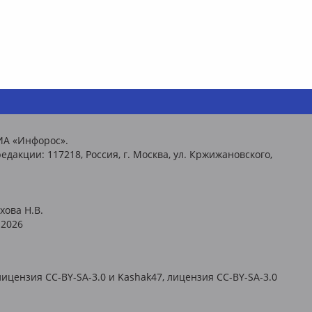
ИА «Инфорос».
едакции: 117218, Россия, г. Москва, ул. Кржижановского,
хова Н.В.
2026
ицензия CC-BY-SA-3.0 и Kashak47, лицензия CC-BY-SA-3.0