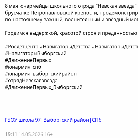
8 мая юнармейцы школьного отряда "Невская звезда"
брусчатке Петропавловской крепости, продемонстриро
по-настоящему важный, волнительный и звёздный мом
Гордимся выдержкой, красотой строя и преданностью
#Росдетцентр #НавигаторыДетства #НавигаторыДет
#НавигаторыВыборгский
#ДвижениеПервых
#юнармия_спб
#юнармия_выборгскийрайон
#отрядНевскаязвезда
#ДвижениеПервых_Выборгский
ГБОУ школа 97|Выборгский район|СПб
19:11
14.05.2026 16+