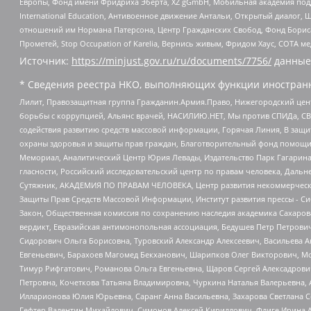
Европы, Фонд имени Фридриха Эберта, XZ gGmbH, Мобильная академия поддержк
International Education, Антивоенное движение Антальи, Открытый диало
отношений им Нормана Патерсона, Центр Гражданских Свобод, Фонд Бориса
Прометей, Stop Occupation of Karelia, Вернись живым, Фридом Хаус, СОТА 
Источник:
https://minjust.gov.ru/ru/documents/7756/
данные
* Сведения реестра НКО, выполняющих функции иностранн
Лилит, Правозащитная группа Гражданин.Армия.Право, Нижегородский цент
борьбы с коррупцией, Альянс врачей, НАСИЛИЮ.НЕТ, Мы против СПИДа, СВЕ
содействия развитию средств массовой информации, Горячая Линия, В защ
охраны здоровья и защиты прав граждан, Благотворительный фонд помощи ос
Мемориал, Аналитический Центр Юрия Левады, Издательство Парк Гагарина
гласности, Российский исследовательский центр по правам человека, Даль
Сутяжник, АКАДЕМИЯ ПО ПРАВАМ ЧЕЛОВЕКА, Центр развития некоммерческих
Защиты Прав Средств Массовой Информации, Институт развития прессы - Си
Закон, Общественная комиссия по сохранению наследия академика Сахаров
вердикт, Евразийская антимонопольная ассоциация, Бедушев Петр Петрови
Сидорович Ольга Борисовна, Туровский Александр Алексеевич, Васильева А
Евгеньевич, Барахоев Магомед Бекханович, Шарипков Олег Викторович, М
Тимур Рифгатович, Романова Ольга Евгеньевна, Щаров Сергей Алексадрови
Петровна, Кочеткова Татьяна Владимировна, Чуркина Наталья Валерьевна, 
Илларионова Юлия Юрьевна, Саранг Анна Васильевна, Захарова Светлана 
Гефтер Валентин Михайлович, Симонов Алексей Кириллович, Флиге Ирина 