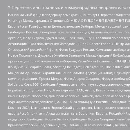
* Перечень иностранных и международных неправительств
Национальный фонд в поддержку демократии, Институт Открытое Общество
Институт Международных Отношений, MEDIA DEVELOPMENT INVESTMENT FUND,
Европейская Платформа за Демократические Выборы, Международный цент
Свободная Россия, Всемирный конгресс украинцев, Атлантический совет, Ч
органов, Фалунь Дафа, Друзья Фалуньгун, Фалуньгун, Коалиция по рассле
Ассоциация школ политических исследований при Совете Европы, Центр ли
Оксфордский российский фонд, Фонд Будущее России, Компания свободы ин
Новое Поколение, Духовное Учебное Заведение Международный Библейский
организаций по наблюдению за выборами, Республика Польша, СВОБОДНЫЙ
Фонд имени Генриха Бёлля, Stichting Bellingcat, Bellingcat Ltd, The Inside
Макдональда-Лорье, Украинская национальная федерация Канады, Декабрис
комитет в Швеции, Проект Медуза, Фонд Андрея Сахарова, Форум свободной 
Solidarus, КрымSOS, Свободный университет, Институт государственного у
борьбы с коррупцией Инк, Завет церквей TCCN, Агора, Всемирный фонд при
имени Бориса Звозскова, Дом прав человека Тбилиси, Дом прав человека Ер
журналистов расследователей, АЛЛАТРА, За свободную Россию, Свободная Б
Комитет-2024, Центрально-Европейский университет, Центр восточноевроп
европейской политики, Академическая сеть Восточная Европа, Российский к
поддержки, Свободная Россия Берлин, Свободная Россия Северный Рейн-Вест
Крымскотатарский Ресурсный Центр, Глобальный союз IndustriALL, Russian E