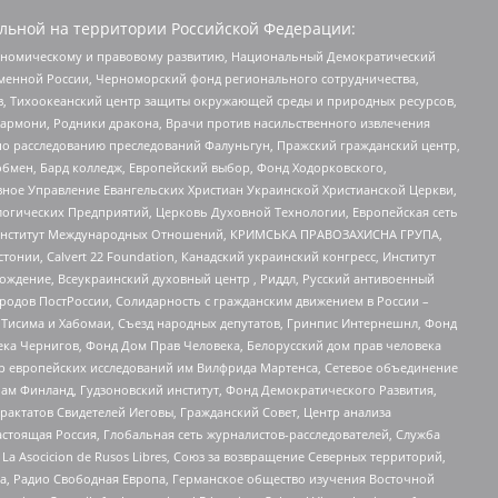
льной на территории Российской Федерации:
кономическому и правовому развитию, Национальный Демократический
менной России, Черноморский фонд регионального сотрудничества,
, Тихоокеанский центр защиты окружающей среды и природных ресурсов,
 Хармони, Родники дракона, Врачи против насильственного извлечения
по расследованию преследований Фалуньгун, Пражский гражданский центр,
бмен, Бард колледж, Европейский выбор, Фонд Ходорковского,
ное Управление Евангельских Христиан Украинской Христианской Церкви,
огических Предприятий, Церковь Духовной Технологии, Европейская сеть
ий Институт Международных Отношений, КРИМСЬКА ПРАВОЗАХИСНА ГРУПА,
стонии, Calvert 22 Foundation, Канадский украинский конгресс, Институт
ждение, Всеукраинский духовный центр , Риддл, Русский антивоенный
ародов ПостРоссии, Солидарность с гражданским движением в России –
в Тисима и Хабомаи, Съезд народных депутатов, Гринпис Интернешнл, Фонд
ека Чернигов, Фонд Дом Прав Человека, Белорусский дом прав человека
нтр европейских исследований им Вилфрида Мартенса, Сетевое объединение
Чам Финланд, Гудзоновский институт, Фонд Демократического Развития,
актатов Свидетелей Иеговы, Гражданский Совет, Центр анализа
астоящая Россия, Глобальная сеть журналистов-расследователей, Служба
a Asocicion de Rusos Libres, Союз за возвращение Северных территорий,
еста, Радио Свободная Европа, Германское общество изучения Восточной