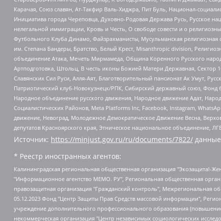
Карачая, Союз славян, Ат-Такфир Валь-Хиджра, Пит Буль, Национал-социал
Инициатива города Череповца, Духовно-Родовая Держава Русь, Русское н
нелегальной иммиграции, Кровь и Честь, О свободе совести и о религиоз
Футбольного Клуба Динамо, Файзрахманисты, Мусульманская религиозная о
им. Степана Бандеры, Братство, Белый Крест, Misanthropic division, Рели
объединение Атака, Мечеть Мирмамеда, Община Коренного Русского народа
Артподготовка, Штольц, В честь иконы Божией Матери Державная, Сектор 1
Славянских Сил Руси, Алля-Аят, Благотворительный пансионат Ак Умут, Русск
Патриотический клуб-Новокузнецк/РПК, Сибирский державный союз, Фонд б
Народное объединение русского движения, Народное движение Адат, Народ
Социалистических Районов, Meta Platforms Inc, Facebook, Instagram, Wha
движение, Невоград, Молодежное Демократическое Движение Весна, Верхов
депутатов Красноярского края, Этническое национальное объединение, ЛГ
Источник:
https://minjust.gov.ru/ru/documents/7822/
данные
* Реестр иностранных агентов:
Калининградская региональная общественная организация "Экозащита!-Женсовет", Фонд содействия защите прав и свобод граждан "Общественный вердикт", Фонд "Институт Развития Свободы Информации", Частное учреждение "Информационное агентство МЕМО. РУ", Региональная общественная организация "Общественная комиссия по сохранению наследия академика Сахарова", Фонд поддержки свободы прессы, Санкт-Петербургская общественная правозащитная организация "Гражданский контроль", Межрегиональная общественная организация "Информационно-просветительский центр "Мемориал", Региональный Фонд "Центр Защиты Прав Средств Массовой Информации", с 05.12.2023 Фонд "Центр Защиты Прав Средств массовой информации", Региональная общественная благотворительная организация помощи беженцам и мигрантам "Гражданское содействие", Негосударственное образовательное учреждение дополнительного профессионального образования (повышение квалификации) специалистов "АКАДЕМИЯ ПО ПРАВАМ ЧЕЛОВЕКА", Свердловская региональная общественная организация "Сутяжник", Автономная некоммерческая организация "Центр независимых социологических исследований", Союз общественных объединений "Российский исследовательский центр по правам человека", Региональное общественное учреждение научно-информационный центр "МЕМОРИАЛ", Некоммерческая организация "Фонд защиты гласности", Автономная некоммерческая организация "Институт прав человека", Городская общественная организация "Екатеринбургское общество "МЕМОРИАЛ", Городская общественная организация "Рязанское историко-просветительское и правозащитное общество "Мемориал" (Рязанский Мемориал), Челябинский региональный орган общественной самодеятельности – женское общественное объединение "Женщины Евразии", Челябинский региональный орган общественной самодеятельности "Уральская правозащитная группа", Фонд содействия защите здоровья и социальной справедливости имени Андрея Рылькова, Автономная Некоммерческая Организация "Аналитический Центр Юрия Левады", Автономная некоммерческая организация социальной поддержки населения "Проект Апрель", Региональная общественная организация помощи женщинам и детям, находящимся в кризисной ситуации "Информационно-методический центр "Анна", Фонд содействия развитию массовых коммуникаций и правовому просвещению "Так-так-Так", Фонд содействия устойчивому развитию "Серебряная тайга", Свердловский региональный общественный фонд социальных проектов "Новое время", "Idel.Реалии", Кавказ.Реалии, Крым.Реалии, Телеканал Настоящее Время, Татаро-башкирская служба Радио Свобода (Azatliq Radiosi), Радио Свободная Европа/Радио Свобода (PCE/PC), "Сибирь.Реалии", "Фактограф", Благотворительный фонд помощи осужденным и их семьям, Автономная некоммерческая организация "Институт глобализации и социальных движений", Фонд "В защиту прав заключенных", Частное учреждение "Центр поддержки и содействия развитию средств массовой информации", Пензенский региональный общественный благотворительный фонд "Гражданский союз", "Север.Реалии", Некоммерческая организация Фонд "Правовая инициатива", Общество с ограниченной ответственностью "Радио Свободная Европа/Радио Свобода", Чешское информационное агентство "MEDIUM-ORIENT", Красноярская региональная общественная организация "Мы против СПИДа", Камалягин Денис Николаевич, Маркелов Сергей Евгеньевич, Пономарев Лев Александрович, Савицкая Людмила Алексеевна, Автоно