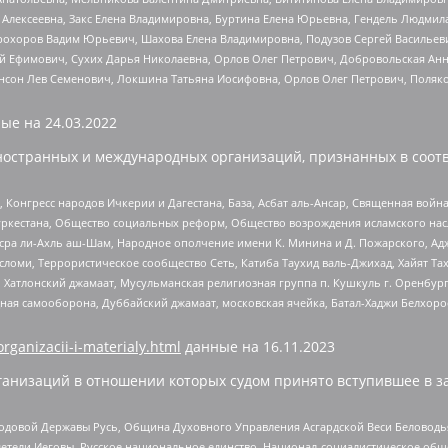
 Алексеевна, Закс Елена Владимировна, Буртина Елена Юрьевна, Гендель Людмил
рохоров Вадим Юрьевич, Шахова Елена Владимировна, Подузов Сергей Васильеви
й Ефимович, Сухих Дарья Николаевна, Орлов Олег Петрович, Добровольская Анн
нсон Лев Семенович, Локшина Татьяна Иосифовна, Орлов Олег Петрович, Поляк
ые на
24.03.2022
ностранных и международных организаций, признанных в соотв
нгресс народов Ичкерии и Дагестана, База, Асбат аль-Ансар, Священная война,
уркестана, Общество социальных реформ, Общество возрождения исламского насл
Нусра ли-Ахль аш-Шам, Народное ополчение имени К. Минина и Д. Пожарского, Ад
сломи, Террористическое сообщество Сеть, Катиба Таухид валь-Джихад, Хайят Тах
, Хатлонский джамаат, Мусульманская религиозная группа п. Кушкуль г. Оренбу
ная самооборона, Дуббайский джамаат, московская ячейка, Батал-Хаджи Белхор
organizacii-i-materialy.html
данные на
16.11.2023
анизаций в отношении которых судом принято вступившее в з
 Родовой Державы Русь, Община Духовного Управления Асгардской Веси Беловод
детели Иеговы, Русское национальное единство, Национал-социалистическое об