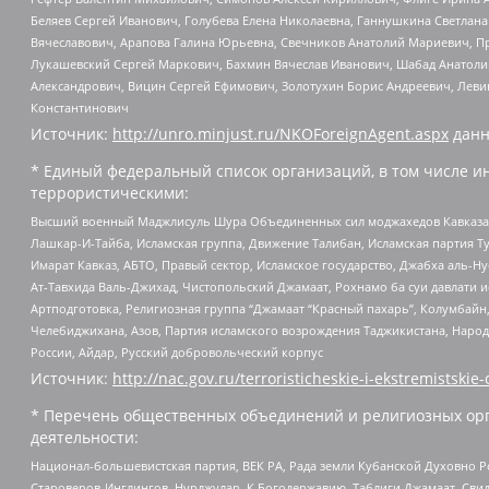
Беляев Сергей Иванович, Голубева Елена Николаевна, Ганнушкина Светлана
Вячеславович, Арапова Галина Юрьевна, Свечников Анатолий Мариевич, П
Лукашевский Сергей Маркович, Бахмин Вячеслав Иванович, Шабад Анатоли
Александрович, Вицин Сергей Ефимович, Золотухин Борис Андреевич, Леви
Константинович
Источник:
http://unro.minjust.ru/NKOForeignAgent.aspx
данн
* Единый федеральный список организаций, в том числе и
террористическими:
Высший военный Маджлисуль Шура Объединенных сил моджахедов Кавказа, Ко
Лашкар-И-Тайба, Исламская группа, Движение Талибан, Исламская партия Т
Имарат Кавказ, АБТО, Правый сектор, Исламское государство, Джабха аль-
Ат-Тавхида Валь-Джихад, Чистопольский Джамаат, Рохнамо ба суи давлати и
Артподготовка, Религиозная группа “Джамаат “Красный пахарь”, Колумбайн
Челебиджихана, Азов, Партия исламского возрождения Таджикистана, Народ
России, Айдар, Русский добровольческий корпус
Источник:
http://nac.gov.ru/terroristicheskie-i-ekstremistskie-
* Перечень общественных объединений и религиозных орг
деятельности:
Национал-большевистская партия, ВЕК РА, Рада земли Кубанской Духовно
Староверов-Инглингов, Нурджулар, К Богодержавию, Таблиги Джамаат, Сви