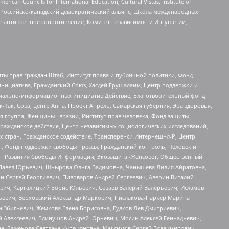
ouncils for International Education, Cultural Vistas, Institute of
, Российско-канадский демократический альянс, Школа международных
е антивоенное сопротивление, Комитет независимости Ингушетии,
ты прав граждан Штаб, Институт права и публичной политики, Фонд
инициатива, Гражданский Союз, Хасдей Ерушалаим, Центр поддержки и
социально-информационных инициатив Действие, Благотворительный фонд
Так, Сова, центр Анна, Проект Апрель, Самарская губерния, Эра здоровья,
я группа, Женщины Евразии, Институт прав человека, Фонд защиты
Гражданское действие, Центр независимых социологических исследований,
стран, Гражданское содействие, Трансперенси Интернешнл-Р, Центр
н, Фонд поддержки свободы прессы, Гражданский контроль, Человек и
тут Развития Свободы Информации, Экозащита!-Женсовет, Общественный
й Павел Юрьевич, Шнырова Ольга Вадимовна, Чанышева Лилия Айратовна,
ин Сергей Георгиевич, Пивоваров Андрей Сергеевич, Аверин Виталий
вич, Каргалицкий Борис Юльевич, Созаев Валерий Валерьевич, Исламов
льевич, Верховский Александр Маркович, Пислакова-Паркер Марина
н Збигневич, Жемкова Елена Борисовна, Гудков Лев Дмитриевич,
й Алексеевич, Блинушов Андрей Юрьевич, Мосин Алексей Геннадьевич,
а, Баженова Светлана Куприяновна, Максимов Сергей Владимирович,