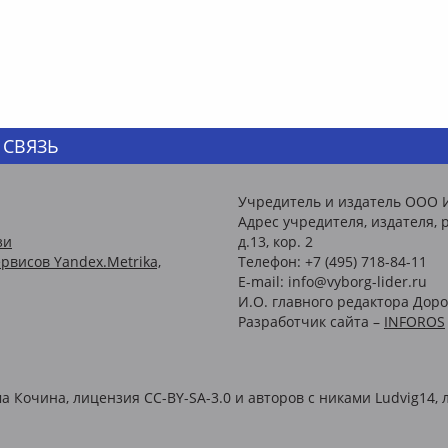
 СВЯЗЬ
Учредитель и издатель ООО 
Адрес учредителя, издателя, р
зи
д.13, кор. 2
рвисов Yandex.Metrika,
Телефон: +7 (495) 718-84-11
E-mail: info@vyborg-lider.ru
И.О. главного редактора Доро
Разработчик сайта –
INFOROS
Кочина, лицензия CC-BY-SA-3.0 и авторов c никами Ludvig14, л