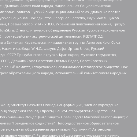
ден Дьявола, Армия воли народа, Национальная Социалистическая
роверов-Инглингов, Русский общенациональный союз, Движение против
усское национальное единство, Северное Братство, Клуб Болельщиков
а, Правый сектор, УНА - УНСО, Украинская повстанческая армия, Тризуб
 TulaSkins, Этнополитическое объединение Русские, Русское национальное
О противодействии экстремистской деятельности, РЕВТАТПОД,
ы и Единения, Каракольская инициативная группа, Автоград Крю, Союз
 Нация и свобода, W.H.С., Фалунь Дафа, Иртыш Ultras, Русский
ан СССР Прикубанского округа г. Краснодара, Мужское государство,
СССР, Держава Союз Советских Светлых Родов, Совет Советских
в, Черный Комитет, Татарстанское Региональное Всетатарское общественное
гресс ойрат-калмыцкого народа, Исполнительный комитет совета народных
евосточное общественное движение "Маяк", Санкт-Петербургская ЛГБТ-инициативная группа "Выход", Инициативная группа ЛГБТ+ "Реверс", Алексеев Андрей Викторович, Бекбулатова Таисия Львовна, Беляев Иван Михайлович, Владыкина Елена Сергеевна, Гельман Марат Александрович, Никульшина Вероника Юрьевна, Толоконникова Надежда Андреевна, Шендерович Виктор Анатольевич, Общество с ограниченной ответственностью "Данное сообщение", Общество с ограниченной ответственностью Издательский дом "Новая глава", Айнбиндер Александра Александровна, Московский комьюнити-центр для ЛГБТ+инициатив, Благотворительный фонд развития филантропии, Deutsche Welle (Германия, Kurt-Schumacher-Strasse 3, 53113 Bonn), Борзунова Мария Михайловна, Воробьев Виктор Викторович, Голубева Анна Львовна, Константинова Алла Михайловна, Малкова Ирина Владимировна, Мурадов Мурад Абдулгалимович, Осетинская Елизавета Николаевна, Понасенков Евгений Николаевич, Ганапольский Матвей Юрьевич, Киселев Евгений Алексеевич, Борухович Ирина Григорьевна, Дремин Иван Тимофеевич, Дубровский Дмитрий Викторович, Красноярская региональная общественная организация поддержки и развития альтернативных образовательных технологий и межкультурных коммуникаций "ИНТЕРРА", Маяковская Екатерина Алексеевна, Фейгин Марк Захарович, Филимонов Андрей Викторович, Дзугкоева Регина Николаевна, Доброхотов Роман Александрович, Дудь Юрий Александрович, Елкин Сергей Владимирович, Кругликов Кирилл Игоревич, Сабунаева Мария Леонидовна, Семенов Алексей Владимирович, Шаинян Карен Багратович, Шульман Екатерина Михайловна, Асафьев Артур Валерьевич, Вахштайн Виктор Семенович, Венедиктов Алексей Алексеевич, Лушникова Екатерина Евгеньевна, Волков Леонид Михайлович, Невзоров Александр Глебович, Пархоменко Сергей Борисович, Сироткин Ярослав Николаевич, Кара-Мурза Владимир Владимирович, Баранова Наталья Владимировна, Гозман Леонид Яковлевич, Кагарлицкий Борис Юльевич, Климарев Михаил Валерьевич, Милов Владимир Станиславович, Автономная некоммерческая организация Краснодарский центр современного искусства "Типография", Моргенштерн Алишер Тагирович, Соболь Любовь Эдуардовна, Общество с ограниченной ответственностью "ЛИЗА НОРМ", Каспаров Гарри Кимович, Ходорковский Михаил Борисович, Общество с ограниченной ответственностью "Апрельские тезисы", Данилович Ирина Брониславовна, Кашин Олег Владимирович, Петров Николай Владимирович, Пивоваров Алексей Владимирович, Соколов Михаил Владимирович, Цветкова Юлия Владимировна, Чичваркин Евгений Александрович, Комитет против пыток/Команда против пыток, Общество с ограниченной ответственностью "Первый научный", Общество с ограниченной ответственностью "Вертолет и ко", Белоцерковская Вероника Борисовна, Кац Максим Евгеньевич, Лазарева Татьяна Юрьевна, Шаведдинов Руслан Табризович, Яшин Илья Валерьевич, Общество с ограниченной ответственностью "Иноагент ААВ", Алешковский Дмитрий Петрович, Альбац Евгения Марковна, Быков Дмитрий Львович, Галямина Юлия Евгеньевна, Лойко Сергей Леонидович, Мартынов Кирилл Константинович, Медведев Сергей Александрович, Крашенинников Федор Геннадиевич, Гордеева Катерина Вл