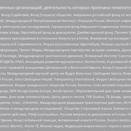
енных организаций, деятельность которых признана нежелате
 Фонд Содействия, Фонд Открытое общество, Американо-российский фонд по э
 Международный Республиканский Институт, Открытая Россия, Институт совре
р электоральных исследований, Германский фонд Маршалла Соединенных Штатов
еловек в беде, Европейский фонд за демократию, Джеймстаунский фонд, Прожект
дованию преследования в отношении Фалуньгун в Китае, Всемирная организация 
беральной современности, Форум русскоязычных европейцев, Немецко-русский о
формации, Проект Медиа, Международное партнерство за права человека, Духов
 Колледж, Международное христианское движение, Всемирный Институт Саентол
 ИДЕЛЬ-УРАЛ, Ассоциация развития журналистики, IStories fonds, Королевск
r, Институт правовой инициативы Центральной и Восточной Европы, Фонд Открытой Э
ты, Международный научный центр им Вудро Вильсона, Свободная пресса, Возро
России, Лига Свободных Наций, Transparеncy International, Форум Свободных Н
правления, Форум гражданского общества Россия, Беллона, Союз жителей острово
роды, BDR Novaja Gazeta-Europe, Алтай проект, Образовательный дом прав челов
еван, Дом прав человека Крым, Центр дикого лосося, TVR Studios, ТВ Дождь, Це
урятия, Uralic, UnKremlin, Международная федерация транспортных рабочих, Ист
ейских и международных исследований, Общество Сторожевой башни, Библии и тр
омитет действия, РЭНД корпорейшн, Русская Америка за демократию в России, Н
фалия, Фонд глобальной помощи, Антивоенный комитет России, Russie-Libertes, L
lection Monitor, Article 19, Мнение медиа, Федерация анархического черного кр