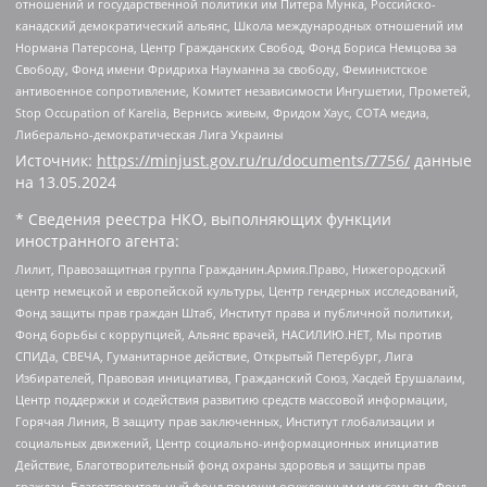
отношений и государственной политики им Питера Мунка, Российско-
канадский демократический альянс, Школа международных отношений им
Нормана Патерсона, Центр Гражданских Свобод, Фонд Бориса Немцова за
Свободу, Фонд имени Фридриха Науманна за свободу, Феминистское
антивоенное сопротивление, Комитет независимости Ингушетии, Прометей,
Stop Occupation of Karelia, Вернись живым, Фридом Хаус, СОТА медиа,
Либерально-демократическая Лига Украины
Источник:
https://minjust.gov.ru/ru/documents/7756/
данные
на
13.05.2024
* Сведения реестра НКО, выполняющих функции
иностранного агента:
Лилит, Правозащитная группа Гражданин.Армия.Право, Нижегородский
центр немецкой и европейской культуры, Центр гендерных исследований,
Фонд защиты прав граждан Штаб, Институт права и публичной политики,
Фонд борьбы с коррупцией, Альянс врачей, НАСИЛИЮ.НЕТ, Мы против
СПИДа, СВЕЧА, Гуманитарное действие, Открытый Петербург, Лига
Избирателей, Правовая инициатива, Гражданский Союз, Хасдей Ерушалаим,
Центр поддержки и содействия развитию средств массовой информации,
Горячая Линия, В защиту прав заключенных, Институт глобализации и
социальных движений, Центр социально-информационных инициатив
Действие, Благотворительный фонд охраны здоровья и защиты прав
граждан, Благотворительный фонд помощи осужденным и их семьям, Фонд