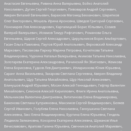
Анастасия Евгеньевна, Ривина Анна Валерьевна, Бойко Анатолий
Николаевич, Дугин Сергей Георгиевич, Пивоваров Андрей Сергеевич,
Аверин Виталий Евгеньевич, Барахоев Магомед Бекханович, Шарипков
Олег Викторович, Мошель Ирина Ароновна, Шведов Григорий Сергеевич,
Пономарев Лев Александрович, Каргалицкий Борис Юльевич, Созаев
Валерий Валерьевич, Исламов Тимур Рифгатович, Романова Ольга
Евгеньевна, Щаров Сергей Алексадрович, Цирульников Борис Альбертович,
Гасан Ольга Павловна, Паутов Юрий Анатольевич, Верховский Александр
Маркович, Пислакова-Паркер Марина Петровна, Кочеткова Татьяна
Владимировна, Чуркина Наталья Валерьевна, Акимова Татьяна Николаевна,
Золотарева Екатерина Александровна, Рачинский Ян Збигневич, Жемкова
Елена Борисовна, Гудков Лев Дмитриевич, Илларионова Юлия Юрьевна,
Саранг Анна Васильевна, Захарова Светлана Сергеевна, Аверин Владимир
Анатольевич, Щур Татьяна Михайловна, Щур Николай Алексеевич,
Блинушов Андрей Юрьевич, Мосин Алексей Геннадьевич, Гефтер Валентин
Михайлович, Симонов Алексей Кириллович, Флиге Ирина Анатольевна,
Мельникова Валентина Дмитриевна, Вититинова Елена Владимировна,
Баженова Светлана Куприяновна, Максимов Сергей Владимирович, Беляев
Сергей Иванович, Голубева Елена Николаевна, Ганнушкина Светлана
Алексеевна, Закс Елена Владимировна, Буртина Елена Юрьевна, Гендель
Людмила Залмановна, Кокорина Екатерина Алексеевна, Шуманов Илья
Вячеславович, Арапова Галина Юрьевна, Свечников Анатолий Мариевич,