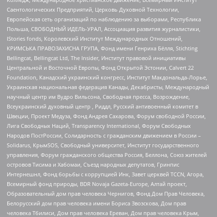
Саентологических Предприятий, Церковь Духовной Технологии,
Европейская сеть организаций по наблюдению за выборами, Республика
Польша, СВОБОДНЫЙ ИДЕЛЬ-УРАЛ, Ассоциация развития журналистики,
IStories fonds, Королевский Институт Международных Отношений,
КРИМСЬКА ПРАВОЗАХИСНА ГРУПА, Фонд имени Генриха Бёлля, Stichting
Bellingcat, Bellingcat Ltd, The Insider, Институт правовой инициативы
Центральной и Восточной Европы, Фонд Открытой Эстонии, Calvert 22
Foundation, Канадский украинский конгресс, Институт Макдональда-Лорье,
Украинская национальная федерация Канады, Декабристы, Международный
научный центр им Вудро Вильсона, Свободная пресса, Возрождение,
Всеукраинский духовный центр , Риддл, Русский антивоенный комитет в
Швеции, Проект Медуза, Фонд Андрея Сахарова, Форум свободной России,
Лига Свободных Наций, Transparеncy International, Форум Свободных
Народов ПостРоссии, Солидарность с гражданским движением в России –
Solidarus, КрымSOS, Свободный университет, Институт государственного
управления, Форум гражданского общества Россия, Беллона, Союз жителей
островов Тисима и Хабомаи, Съезд народных депутатов, Гринпис
Интернешнл, Фонд борьбы с коррупцией Инк, Завет церквей TCCN, Агора,
Всемирный фонд природы, BDR Novaja Gazeta-Europe, Алтай проект,
Образовательный дом прав человека Чернигов, Фонд Дом Прав Человека,
Белорусский дом прав человека имени Бориса Звозскова, Дом прав
человека Тбилиси, Дом прав человека Ереван, Дом прав человека Крым,