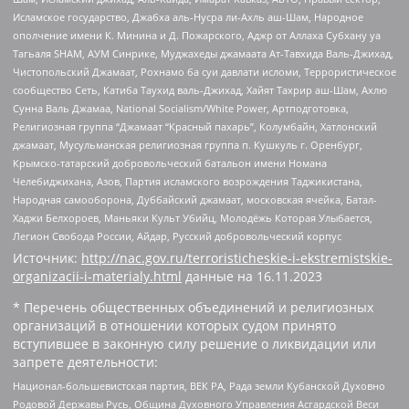
Исламское государство, Джабха аль-Нусра ли-Ахль аш-Шам, Народное
ополчение имени К. Минина и Д. Пожарского, Аджр от Аллаха Субхану уа
Тагьаля SHAM, АУМ Синрике, Муджахеды джамаата Ат-Тавхида Валь-Джихад,
Чистопольский Джамаат, Рохнамо ба суи давлати исломи, Террористическое
сообщество Сеть, Катиба Таухид валь-Джихад, Хайят Тахрир аш-Шам, Ахлю
Сунна Валь Джамаа, National Socialism/White Power, Артподготовка,
Религиозная группа “Джамаат “Красный пахарь”, Колумбайн, Хатлонский
джамаат, Мусульманская религиозная группа п. Кушкуль г. Оренбург,
Крымско-татарский добровольческий батальон имени Номана
Челебиджихана, Азов, Партия исламского возрождения Таджикистана,
Народная самооборона, Дуббайский джамаат, московская ячейка, Батал-
Хаджи Белхороев, Маньяки Культ Убийц, Молодёжь Которая Улыбается,
Легион Свобода России, Айдар, Русский добровольческий корпус
Источник:
http://nac.gov.ru/terroristicheskie-i-ekstremistskie-
organizacii-i-materialy.html
данные на
16.11.2023
* Перечень общественных объединений и религиозных
организаций в отношении которых судом принято
вступившее в законную силу решение о ликвидации или
запрете деятельности:
Национал-большевистская партия, ВЕК РА, Рада земли Кубанской Духовно
Родовой Державы Русь, Община Духовного Управления Асгардской Веси