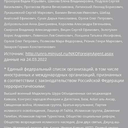
Прохоров Вадим Юрьевич, Шахова Елена Владимировна, Подузов Сергей
Васильевич, Протасова Ирина Вячеславовна, Литинский Леонид Борисович,
Лукашевский Сергей Маркович, Бахмин Вячеслав Иванович, Шабад
Анатолий Ефимович, Сухих Дарья Николаевна, Орлов Олег Петрович,
Добровольская Анна Дмитриевна, Королева Александра Евгеньевна,
Смирнов Владимир Александрович, Вицин Сергей Ефимович, Золотухин
Борис Андреевич, Левинсон Лев Семенович, Локшина Татьяна Иосифовна,
Орлов Олег Петрович, Полякова Мара Федоровна, Резник Генри Маркович,
Захаров Герман Константинович
Источник:
http://unro.minjust.ru/NKOForeignAgent.aspx
данные на
24.03.2022
* Единый федеральный список организаций, в том числе
иностранных и международных организаций, признанных
в соответствии с законодательством Российской Федерации
террористическими:
Высший военный Маджлисуль Шура Объединенных сил моджахедов
Кавказа, Конгресс народов Ичкерии и Дагестана, База, Асбат аль-Ансар,
Священная война, Исламская группа, Братья-мусульмане, Партия
исламского освобождения, Лашкар-И-Тайба, Исламская группа, Движение
Талибан, Исламская партия Туркестана, Общество социальных реформ,
Общество возрождения исламского наследия, Дом двух святых, Джунд аш-
Шам, Исламский джихад, Аль-Каида, Имарат Кавказ, АБТО, Правый сектор,