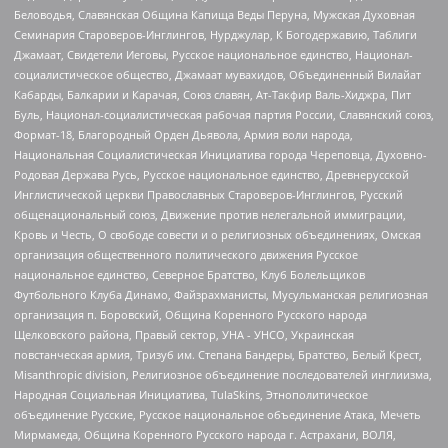
Беловодья, Славянская Община Капища Веды Перуна, Мужская Духовная
Семинария Староверов-Инглингов, Нурджулар, К Богодержавию, Таблиги
Джамаат, Свидетели Иеговы, Русское национальное единство, Национал-
социалистическое общество, Джамаат мувахидов, Объединенный Вилайат
Кабарды, Балкарии и Карачая, Союз славян, Ат-Такфир Валь-Хиджра, Пит
Буль, Национал-социалистическая рабочая партия России, Славянский союз,
Формат-18, Благородный Орден Дьявола, Армия воли народа,
Национальная Социалистическая Инициатива города Череповца, Духовно-
Родовая Держава Русь, Русское национальное единство, Древнерусской
Инглистической церкви Православных Староверов-Инглингов, Русский
общенациональный союз, Движение против нелегальной иммиграции,
Кровь и Честь, О свободе совести и о религиозных объединениях, Омская
организация общественного политического движения Русское
национальное единство, Северное Братство, Клуб Болельщиков
Футбольного Клуба Динамо, Файзрахманисты, Мусульманская религиозная
организация п. Боровский, Община Коренного Русского народа
Щелковского района, Правый сектор, УНА - УНСО, Украинская
повстанческая армия, Тризуб им. Степана Бандеры, Братство, Белый Крест,
Misanthropic division, Религиозное объединение последователей инглиизма,
Народная Социальная Инициатива, TulaSkins, Этнополитическое
объединение Русские, Русское национальное объединение Атака, Мечеть
Мирмамеда, Община Коренного Русского народа г. Астрахани, ВОЛЯ,