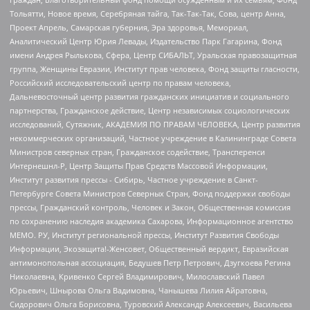
Тольятти, Новое время, Серебряная тайга, Так-Так-Так, Сова, центр Анна,
Проект Апрель, Самарская губерния, Эра здоровья, Мемориал,
Аналитический Центр Юрия Левады, Издательство Парк Гагарина, Фонд
имени Андрея Рылькова, Сфера, Центр СИБАЛЬТ, Уральская правозащитная
группа, Женщины Евразии, Институт прав человека, Фонд защиты гласности,
Российский исследовательский центр по правам человека,
Дальневосточный центр развития гражданских инициатив и социального
партнерства, Гражданское действие, Центр независимых социологических
исследований, Сутяжник, АКАДЕМИЯ ПО ПРАВАМ ЧЕЛОВЕКА, Центр развития
некоммерческих организаций, Частное учреждение в Калининграде Совета
Министров северных стран, Гражданское содействие, Трансперенси
Интернешнл-Р, Центр Защиты Прав Средств Массовой Информации,
Институт развития прессы - Сибирь, Частное учреждение в Санкт-
Петербурге Совета Министров Северных Стран, Фонд поддержки свободы
прессы, Гражданский контроль, Человек и Закон, Общественная комиссия
по сохранению наследия академика Сахарова, Информационное агентство
МЕМО. РУ, Институт региональной прессы, Институт Развития Свободы
Информации, Экозащита!-Женсовет, Общественный вердикт, Евразийская
антимонопольная ассоциация, Бедушев Петр Петрович, Дзугкоева Регина
Николаевна, Кривенко Сергей Владимирович, Милославский Павел
Юрьевич, Шнырова Ольга Вадимовна, Чанышева Лилия Айратовна,
Сидорович Ольга Борисовна, Туровский Александр Алексеевич, Васильева