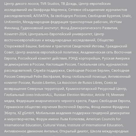
Центр дикого лосося, TVR Studios, ТВ Дождь, Центр европейских
исследований им Вилфрида Мартенса, Сетевое объединение журналистов
расследователей, АЛЛАТРА, За свободную Россию, Свободная Бурятия, Uralic,
UnKremlin, Международная федерация транспортных рабочих, ИстЧам
Финланд, Гудзоновский институт, Фонд Демократического Развития,
Комитет-2024, Центрально-Европейский университет, Центр
восточноевропейских и международных исследований, Общество
Сторожевой башни, Библии и трактатов Свидетелей Иеговы, Гражданский
Совет, Центр анализа европейской политики, Академическая сеть Восточная
Европа, Российский комитет действия, РЭНД корпорейшн, Русская Америка
за демократию в России, Настоящая Россия, Глобальная сеть журналистов-
расследователей, Служба поддержки, Свободная Россия Берлин, Свободная
Россия Северный Рейн-Вестфалия, Фонд глобальной помощи, Антивоенный
комитет России, Russie-Libertes, La Asocicion de Rusos Libres, Союз за
возвращение Северных территорий, Крымскотатарский Ресурсный Центр,
Глобальный союз IndustriALL, Russian Election Monitor, Article 19, Мнение
медиа, Федерация анархического черного креста, Радио Свободная Европа,
Германское общество изучения Восточной Европы, Фонд имени Фридриха
Эберта, XZ gGmbH, Мобильная академия поддержки гендерной демократии
и миротворчества, Форум имени Льва Копелева, American Councils for
International Education, Cultural Vistas, Institute of International Education,
Антивоенное движение Антальи, Открытый диалог, Школа международных