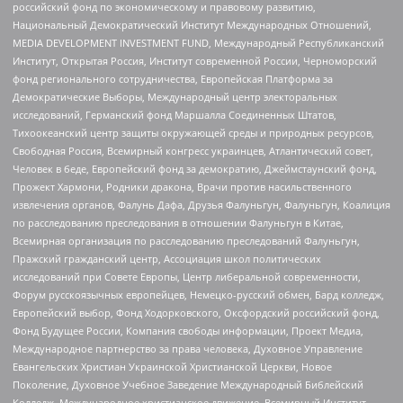
российский фонд по экономическому и правовому развитию,
Национальный Демократический Институт Международных Отношений,
MEDIA DEVELOPMENT INVESTMENT FUND, Международный Республиканский
Институт, Открытая Россия, Институт современной России, Черноморский
фонд регионального сотрудничества, Европейская Платформа за
Демократические Выборы, Международный центр электоральных
исследований, Германский фонд Маршалла Соединенных Штатов,
Тихоокеанский центр защиты окружающей среды и природных ресурсов,
Свободная Россия, Всемирный конгресс украинцев, Атлантический совет,
Человек в беде, Европейский фонд за демократию, Джеймстаунский фонд,
Прожект Хармони, Родники дракона, Врачи против насильственного
извлечения органов, Фалунь Дафа, Друзья Фалуньгун, Фалуньгун, Коалиция
по расследованию преследования в отношении Фалуньгун в Китае,
Всемирная организация по расследованию преследований Фалуньгун,
Пражский гражданский центр, Ассоциация школ политических
исследований при Совете Европы, Центр либеральной современности,
Форум русскоязычных европейцев, Немецко-русский обмен, Бард колледж,
Европейский выбор, Фонд Ходорковского, Оксфордский российский фонд,
Фонд Будущее России, Компания свободы информации, Проект Медиа,
Международное партнерство за права человека, Духовное Управление
Евангельских Христиан Украинской Христианской Церкви, Новое
Поколение, Духовное Учебное Заведение Международный Библейский
Колледж, Международное христианское движение, Всемирный Институт