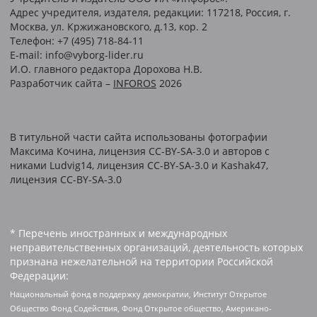
Адрес учредителя, издателя, редакции: 117218, Россия, г.
Москва, ул. Кржижановского, д.13, кор. 2
Телефон: +7 (495) 718-84-11
E-mail: info@vyborg-lider.ru
И.О. главного редактора Дорохова Н.В.
Разработчик сайта –
INFOROS
2026
В титульной части сайта использованы фотографии
Максима Кочина, лицензия CC-BY-SA-3.0 и авторов c
никами Ludvig14, лицензия CC-BY-SA-3.0 и Kashak47,
лицензия CC-BY-SA-3.0
* Перечень иностранных и международных
неправительственных организаций, деятельность которых
признана нежелательной на территории Российской
Федерации:
Национальный фонд в поддержку демократии, Институт Открытое
Общество Фонд Содействия, Фонд Открытое общество, Американо-