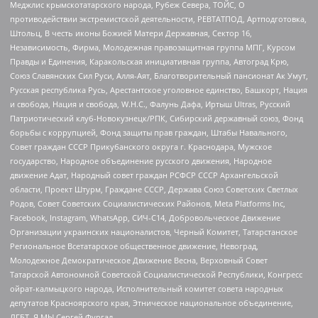
Меджлис крымскотатарского народа, Рубеж Севера, ТОЙС, О
противодействии экстремистской деятельности, РЕВТАТПОД, Артподготовка,
Штольц, В честь иконы Божией Матери Державная, Сектор 16,
Независимость, Фирма, Молодежная правозащитная группа МПГ, Курсом
Правды и Единения, Каракольская инициативная группа, Автоград Крю,
Союз Славянских Сил Руси, Алля-Аят, Благотворительный пансионат Ак Умут,
Русская республика Русь, Арестантское уголовное единство, Башкорт, Нация
и свобода, Нация и свобода, W.H.С., Фалунь Дафа, Иртыш Ultras, Русский
Патриотический клуб-Новокузнецк/РПК, Сибирский державный союз, Фонд
борьбы с коррупцией, Фонд защиты прав граждан, Штабы Навального,
Совет граждан СССР Прикубанского округа г. Краснодара, Мужское
государство, Народное объединение русского движения, Народное
движение Адат, Народный совет граждан РСФСР СССР Архангельской
области, Проект Штурм, Граждане СССР, Держава Союз Советских Светлых
Родов, Совет Советских Социалистических Районов, Meta Platforms Inc,
Facebook, Instagram, WhatsApp, СИЧ-С14, Добровольческое Движение
Организации украинских националистов, Черный Комитет, Татарстанское
Региональное Всетатарское общественное движение, Невоград,
Молодежное Демократическое Движение Весна, Верховный Совет
Татарской Автономной Советской Социалистической Республики, Конгресс
ойрат-калмыцкого народа, Исполнительный комитет совета народных
депутатов Красноярского края, Этническое национальное объединение,
ЛГБТ, Я.МЫ Сергей Фургал