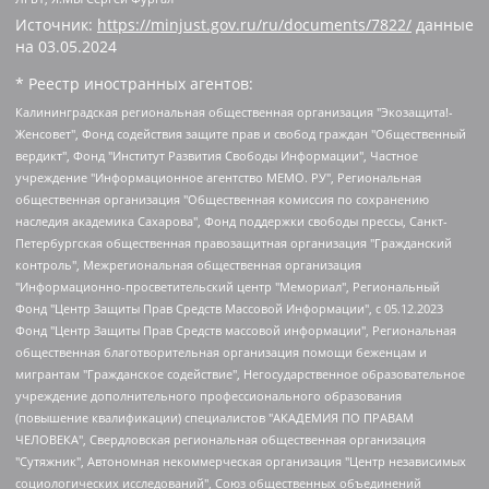
Источник:
https://minjust.gov.ru/ru/documents/7822/
данные
на
03.05.2024
* Реестр иностранных агентов:
Калининградская региональная общественная организация "Экозащита!-Женсовет", Фонд содействия защите прав и свобод граждан "Общественный вердикт", Фонд "Институт Развития Свободы Информации", Частное учреждение "Информационное агентство МЕМО. РУ", Региональная общественная организация "Общественная комиссия по сохранению наследия академика Сахарова", Фонд поддержки свободы прессы, Санкт-Петербургская общественная правозащитная организация "Гражданский контроль", Межрегиональная общественная организация "Информационно-просветительский центр "Мемориал", Региональный Фонд "Центр Защиты Прав Средств Массовой Информации", с 05.12.2023 Фонд "Центр Защиты Прав Средств массовой информации", Региональная общественная благотворительная организация помощи беженцам и мигрантам "Гражданское содействие", Негосударственное образовательное учреждение дополнительного профессионального образования (повышение квалификации) специалистов "АКАДЕМИЯ ПО ПРАВАМ ЧЕЛОВЕКА", Свердловская региональная общественная организация "Сутяжник", Автономная некоммерческая организация "Центр независимых социологических исследований", Союз общественных объединений "Российский исследовательский центр по правам человека", Региональное общественное учреждение научно-информационный центр "МЕМОРИАЛ", Некоммерческая организация "Фонд защиты гласности", Автономная некоммерческая организация "Институт прав человека", Городская общественная организация "Екатеринбургское общество "МЕМОРИАЛ", Городская общественная организация "Рязанское историко-просветительское и правозащитное общество "Мемориал" (Рязанский Мемориал), Челябинский региональный орган общественной самодеятельности – женское общественное объединение "Женщины Евразии", Челябинский региональный орган общественной самодеятельности "Уральская правозащитная группа", Фонд содействия защите здоровья и социальной справедливости имени Андрея Рылькова, Автономная Некоммерческая Организация "Аналитический Центр Юрия Левады", Автономная некоммерческая организация социальной поддержки населения "Проект Апрель", Региональная общественная организация помощи женщинам и детям, находящимся в кризисной ситуации "Информационно-методический центр "Анна", Фонд содействия развитию массовых коммуникаций и правовому просвещению "Так-так-Так", Фонд содействия устойчивому развитию "Серебряная тайга", Свердловский региональный общественный фонд социальных проектов "Новое время", "Idel.Реалии", Кавказ.Реалии, Крым.Реалии, Телеканал Настоящее Время, Татаро-башкирская служба Радио Свобода (Azatliq Radiosi), Радио Свободная Европа/Радио Свобода (PCE/PC), "Сибирь.Реалии", "Фактограф", Благотворительный фонд помощи осужденным и их семьям, Автономная некоммерческая организация "Институт глобализации и социальных движений", Фонд "В защиту прав заключенных", Частное учреждение "Центр поддержки и содействия развитию средств массовой информации", Пензенский региональный общественный благотворительный фонд "Гражданский союз", "Север.Реалии", Некоммерческая организация Фонд "Правовая инициатива", Общество с ограниченной ответственностью "Радио Свободная Европа/Радио Свобода", Чешское информационное агентство "MEDIUM-ORIENT", Красноярская региональная общественная организация "Мы против СПИДа", Камалягин Денис Николаевич, Маркелов Сергей Евгеньевич, Пономарев Лев Александрович, Савицкая Людмила Алексеевна, Автономная некоммерческая организация "Центр по работе с проблемой насилия "НАСИЛИЮ.НЕТ", Межрегиональный профессиональный союз работников здравоохранения "Альянс врачей", Юридическое лицо, зарегистрированное в Латвийской Республике, SIA "Medusa Project" (регистрационный номер 40103797863, дата регистрации 10.06.2014), Некоммерческая организация "Фонд по борьбе с коррупцией", Автономная некоммерческая организация "Институт права и публичной политики", Баданин Роман Сергеевич, Гликин Максим Александрович, Железнова Мария Михайловна, Лукьянова Юлия Сергеевна, Маетная Елизавета Витальевна, Маняхин Петр Борисович, Чуракова Ольга Владимировна, Ярош Юлия Петровна, Юридическое лицо "The Insider SIA", зарегистрированное в Риге, Латвийская Республика (дата регистрации 26.06.2015), являющееся администратором доменного имени интернет-издания "The Insider SIA", https://theins.ru, Постернак Алексей Евгеньевич, Рубин Михаил Аркадьевич, Анин Роман Александрович, Юридическое лицо Istories fonds, зарегистрированное в Латвийской Республике (регистрационный номер 50008295751, дата регистрации 24.02.2020), Великовский Дмитрий Александрович, Долинина Ирина Николаевна, Мароховская Алеся Алексеевна, Шлейнов Роман Юрьевич, Шмагун Олеся Валентиновна, Общество с ограниченной ответственностью "Альтаир 2021", Общество с ограниченной ответственностью "Вега 2021", Общество с ограниченной ответственностью "Главный редактор 2021", Общество с ограниченной ответственностью "Ромашки монолит", Важенков Артем Валерьевич, Ивановская областная общественная организация "Центр гендерных исследований", Гурман Юрий Альбертович, Медиапроект "ОВД-Инфо", Егоров Владимир Владимирович, Жилинский Владимир Александрович, Общество с ограниченной ответственностью "ЗП", Иванова София Юрьевна, Карезина Инна Павловна, Кильтау Екатерина Викторовна, Петров Алексей Викторович, Пискунов Сергей Евгеньевич, Смирнов Сергей Сергеевич, Тихонов Михаил Сергеевич, Общество с ограниченной ответственностью "ЖУРНАЛИСТ-ИНОСТРАННЫЙ АГЕНТ", Арапова Галина Юрьевна, Вольтская Татьяна Анатольевна, Американская компания "Mason G.E.S. Anonymous Foundation" (США), являющаяся владельцем интернет-издания https://mnews.world/, Компания "Stichting Bellingcat", зарегистрированная в Нидерландах (дата регистрации 11.07.2018), Захаров Андрей Вячеславович, Клепиковская Екатерина Дмитриевна, Общество с ограниченной ответственностью "МЕМО", Перл Роман Александрович, Симонов Евгений Алексеевич, Соловьева Елена Анатольевна, Сотников Даниил Владимирович, Сурначева Елизавета Дмитриевна, Автономная некоммерческая организация по защите прав человека и информированию населения "Якутия – Наше Мнение", Общество с ограниченной ответственностью "Москоу диджитал медиа", с 26.01.2023 Общество с ограниченной ответственностью "Чайка Белые сады", Ветошкина Валерия Валерьевна, Заговора Максим Александрович, Межрегиональное общественное движение "Российская ЛГБТ - сеть", Оленичев Максим Владимирович, Павлов Иван Юрьевич, Скворцова Елена Сергеевна, Общество с ограниченной ответственностью "Как бы инагент", Кочетков Игорь Викторович, Общество с ограниченной ответственностью "Честные выборы", Еланчик Олег Александрович, Общество с ограниченной ответственностью "Нобелевский призыв", Гималова Регина Эмилевна, Григорьев Андрей Валерьевич, Григорьева Алина Александровна, Ассоциация по содействию защите прав призывников, альтернативнослужащих и военнослужащих "Правозащитная группа "Гражданин.Армия.Право", Хисамова Регина Фаритовна, Автономная некоммерческая организация по реализации социально-правовых программ "Лилит", Дальневосточное общественное движение "Маяк", Санкт-Петербургская ЛГБТ-инициативная группа "Выход", Инициативная группа ЛГБТ+ "Реверс", Алексеев Андрей Викторович, Бекбулатова Таисия Львовна, Беляев Иван Михайлович, Владыкина Елена Сергеевна, Гельман Марат Александрович, Никульшина Вероника Юрьевна, Толоконникова Надежда Андреевна, Шендерович Виктор Анатольевич, Общество с ограниченной ответственностью "Данное сообщение", Общество с ограниченной ответственностью Издательский дом "Новая глава", Айнбиндер Александра Александровна, Московский комьюнити-центр для ЛГБТ+инициатив, Благотворительный фонд развития филантропии, Deutsche Welle (Германия, Kurt-Schumacher-Strasse 3, 53113 Bonn), Борзунова Мария Михайловна, Воробьев Виктор Викторович, Голубева Анна Львовна, Константинова Алла Михайловна, Малкова Ирина Владимировна, Мурадов Мурад Абдулгалимович, Осетинская Елизавета Николаевна, Понасенков Евгений Николаевич, Ганапольский Матвей Юрьевич, Киселев Евгений Алексеевич, Борухович Ирина Григорьевна, Дремин Иван Тимофеевич, Дубровский Дмитрий Викторович, Красноярская региональная общественная организация поддержки и развития альтернативных образовательных технологий и межкультурных коммуникаций "ИНТЕРРА", Маяковская Екатерина Алексеевна, Фейгин Марк Захарович, Филимонов Андрей Викторович, Дзугкоева Регина Николаевна, Доброхотов Роман Александрович, Дудь Юрий Александрович, Елкин Сергей Владимирович, Кругликов Кирилл Игоревич, Сабунаева Мария Леонидовна, Семенов Алексей Владимирович, Шаинян Карен Багратович, Шульман Екатерина Михайловна, Асафьев Артур Валерьевич, Вахштайн Виктор Семенович, Венедиктов Алексей Алексеевич, Лушникова Екатерина Евгеньевна, Волков Леонид Михайлович, Невзоров Александр Глебович, Пархоменко Сергей Борисович, Сироткин Ярослав Николаевич, Кара-Мурза Владимир Владимирович, Баранова Наталья Владимировна, Гозман Леонид Яковлевич, Кагарлицкий Борис Юльевич, Климарев Михаил Валерьевич, Милов Владимир Станиславович, Автономная некоммерческая организация Краснодарский центр современного искусства "Типография", Моргенштерн Алишер Тагирович, Соболь Любовь Эдуардовна, Общество с ограниченной ответственностью "ЛИЗА НОРМ", Каспаров Гарри Кимович, Ходорковский Михаил Борисович, Общество с ограниченной ответственностью "Апрельские тезисы", Данилович Ирина Брониславовна, Кашин Олег Владимирович, Петров Николай Владимирович, Пивоваров Алексей Владимирович, Соколов Михаил Владимирович, Цветкова Юлия Владимировна, Чичваркин Евгений Александрович, Комитет против пыток/Команда против пыток, Общество с ограниченной ответственностью "Первый научный", Общество с ограниченной ответственностью "Вертолет и ко", Белоцерковская Вероника Борисовна, Кац Максим Евгеньевич, Лазарева Татьяна Юрьевна, Шаведдинов Руслан Табризович, Яшин Илья Валерьевич, Общество с ограниченной ответственностью "Иноагент ААВ", Алешковский Дмитрий Петрович, Альбац Евгения Марковна, Быков Дмитрий Львович, Галямина Юлия Евгеньевна, Лойко Сергей Леонидович, Мартынов Кирилл Константинович, Медведев Сергей Александрович, Крашенинников Федор Геннадиевич, Гордеева Катерина Вл