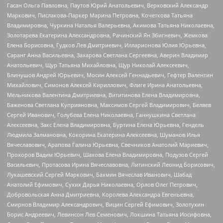
Гасан Ольга Павловна, Паутов Юрий Анатольевич, Верховский Александр
Маркович, Пислакова-Паркер Марина Петровна, Кочеткова Татьяна
Владимировна, Чуркина Наталья Валерьевна, Акимова Татьяна Николаевна,
Золотарева Екатерина Александровна, Рачинский Ян Збигневич, Жемкова
Елена Борисовна, Гудков Лев Дмитриевич, Илларионова Юлия Юрьевна,
Саранг Анна Васильевна, Захарова Светлана Сергеевна, Аверин Владимир
Анатольевич, Щур Татьяна Михайловна, Щур Николай Алексеевич,
Блинушов Андрей Юрьевич, Мосин Алексей Геннадьевич, Гефтер Валентин
Михайлович, Симонов Алексей Кириллович, Флиге Ирина Анатольевна,
Мельникова Валентина Дмитриевна, Вититинова Елена Владимировна,
Баженова Светлана Куприяновна, Максимов Сергей Владимирович, Беляев
Сергей Иванович, Голубева Елена Николаевна, Ганнушкина Светлана
Алексеевна, Закс Елена Владимировна, Буртина Елена Юрьевна, Гендель
Людмила Залмановна, Кокорина Екатерина Алексеевна, Шуманов Илья
Вячеславович, Арапова Галина Юрьевна, Свечников Анатолий Мариевич,
Прохоров Вадим Юрьевич, Шахова Елена Владимировна, Подузов Сергей
Васильевич, Протасова Ирина Вячеславовна, Литинский Леонид Борисович,
Лукашевский Сергей Маркович, Бахмин Вячеслав Иванович, Шабад
Анатолий Ефимович, Сухих Дарья Николаевна, Орлов Олег Петрович,
Добровольская Анна Дмитриевна, Королева Александра Евгеньевна,
Смирнов Владимир Александрович, Вицин Сергей Ефимович, Золотухин
Борис Андреевич, Левинсон Лев Семенович, Локшина Татьяна Иосифовна,