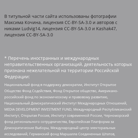
В титульной части сайта использованы фотографии
Максима Кочина, лицензия CC-BY-SA-3.0 и авторов c
никами Ludvig14, лицензия CC-BY-SA-3.0 и Kashak47,
лицензия CC-BY-SA-3.0
* Перечень иностранных и международных
неправительственных организаций, деятельность которых
признана нежелательной на территории Российской
Федерации:
Национальный фонд в поддержку демократии, Институт Открытое
Общество Фонд Содействия, Фонд Открытое общество, Американо-
российский фонд по экономическому и правовому развитию,
Национальный Демократический Институт Международных Отношений,
MEDIA DEVELOPMENT INVESTMENT FUND, Международный Республиканский
Институт, Открытая Россия, Институт современной России, Черноморский
фонд регионального сотрудничества, Европейская Платформа за
Демократические Выборы, Международный центр электоральных
исследований, Германский фонд Маршалла Соединенных Штатов,