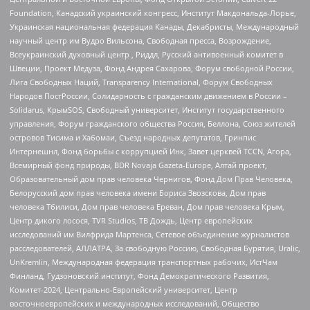
Foundation, Канадский украинский конгресс, Институт Макдональда-Лорье,
Украинская национальная федерация Канады, Декабристы, Международный
научный центр им Вудро Вильсона, Свободная пресса, Возрождение,
Всеукраинский духовный центр , Риддл, Русский антивоенный комитет в
Швеции, Проект Медуза, Фонд Андрея Сахарова, Форум свободной России,
Лига Свободных Наций, Transparеncy International, Форум Свободных
Народов ПостРоссии, Солидарность с гражданским движением в России –
Solidarus, КрымSOS, Свободный университет, Институт государственного
управления, Форум гражданского общества Россия, Беллона, Союз жителей
островов Тисима и Хабомаи, Съезд народных депутатов, Гринпис
Интернешнл, Фонд борьбы с коррупцией Инк, Завет церквей TCCN, Агора,
Всемирный фонд природы, BDR Novaja Gazeta-Europe, Алтай проект,
Образовательный дом прав человека Чернигов, Фонд Дом Прав Человека,
Белорусский дом прав человека имени Бориса Звозскова, Дом прав
человека Тбилиси, Дом прав человека Ереван, Дом прав человека Крым,
Центр дикого лосося, TVR Studios, ТВ Дождь, Центр европейских
исследований им Вилфрида Мартенса, Сетевое объединение журналистов
расследователей, АЛЛАТРА, За свободную Россию, Свободная Бурятия, Uralic,
UnKremlin, Международная федерация транспортных рабочих, ИстЧам
Финланд, Гудзоновский институт, Фонд Демократического Развития,
Комитет-2024, Центрально-Европейский университет, Центр
восточноевропейских и международных исследований, Общество