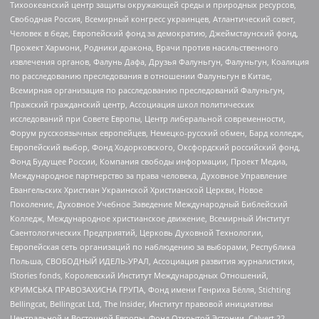
Тихоокеанский центр защиты окружающей среды и природных ресурсов,
Свободная Россия, Всемирный конгресс украинцев, Атлантический совет,
Человек в беде, Европейский фонд за демократию, Джеймстаунский фонд,
Прожект Хармони, Родники дракона, Врачи против насильственного
извлечения органов, Фалунь Дафа, Друзья Фалуньгун, Фалуньгун, Коалиция
по расследованию преследования в отношении Фалуньгун в Китае,
Всемирная организация по расследованию преследований Фалуньгун,
Пражский гражданский центр, Ассоциация школ политических
исследований при Совете Европы, Центр либеральной современности,
Форум русскоязычных европейцев, Немецко-русский обмен, Бард колледж,
Европейский выбор, Фонд Ходорковского, Оксфордский российский фонд,
Фонд Будущее России, Компания свободы информации, Проект Медиа,
Международное партнерство за права человека, Духовное Управление
Евангельских Христиан Украинской Христианской Церкви, Новое
Поколение, Духовное Учебное Заведение Международный Библейский
Колледж, Международное христианское движение, Всемирный Институт
Саентологических Предприятий, Церковь Духовной Технологии,
Европейская сеть организаций по наблюдению за выборами, Республика
Польша, СВОБОДНЫЙ ИДЕЛЬ-УРАЛ, Ассоциация развития журналистики,
IStories fonds, Королевский Институт Международных Отношений,
КРИМСЬКА ПРАВОЗАХИСНА ГРУПА, Фонд имени Генриха Бёлля, Stichting
Bellingcat, Bellingcat Ltd, The Insider, Институт правовой инициативы
Центральной и Восточной Европы, Фонд Открытой Эстонии, Calvert 22