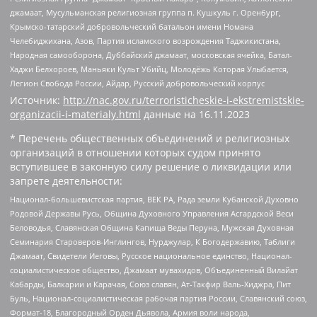
джамаат, Мусульманская религиозная группа п. Кушкуль г. Оренбург,
Крымско-татарский добровольческий батальон имени Номана
Челебиджихана, Азов, Партия исламского возрождения Таджикистана,
Народная самооборона, Дуббайский джамаат, московская ячейка, Батал-
Хаджи Белхороев, Маньяки Культ Убийц, Молодёжь Которая Улыбается,
Легион Свобода России, Айдар, Русский добровольческий корпус
Источник:
http://nac.gov.ru/terroristicheskie-i-ekstremistskie-
organizacii-i-materialy.html
данные на
16.11.2023
* Перечень общественных объединений и религиозных
организаций в отношении которых судом принято
вступившее в законную силу решение о ликвидации или
запрете деятельности:
Национал-большевистская партия, ВЕК РА, Рада земли Кубанской Духовно
Родовой Державы Русь, Община Духовного Управления Асгардской Веси
Беловодья, Славянская Община Капища Веды Перуна, Мужская Духовная
Семинария Староверов-Инглингов, Нурджулар, К Богодержавию, Таблиги
Джамаат, Свидетели Иеговы, Русское национальное единство, Национал-
социалистическое общество, Джамаат мувахидов, Объединенный Вилайат
Кабарды, Балкарии и Карачая, Союз славян, Ат-Такфир Валь-Хиджра, Пит
Буль, Национал-социалистическая рабочая партия России, Славянский союз,
Формат-18, Благородный Орден Дьявола, Армия воли народа,