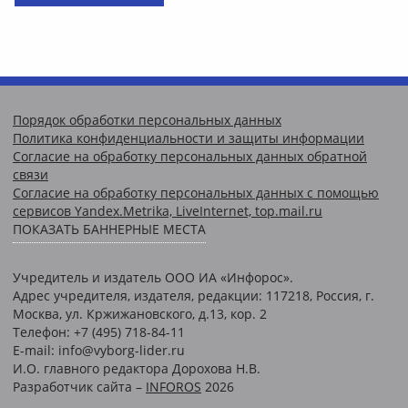
Порядок обработки персональных данных
Политика конфиденциальности и защиты информации
Согласие на обработку персональных данных обратной
связи
Согласие на обработку персональных данных с помощью
сервисов Yandex.Metrika, LiveInternet, top.mail.ru
ПОКАЗАТЬ БАННЕРНЫЕ МЕСТА
Учредитель и издатель ООО ИА «Инфорос».
Адрес учредителя, издателя, редакции: 117218, Россия, г.
Москва, ул. Кржижановского, д.13, кор. 2
Телефон: +7 (495) 718-84-11
E-mail: info@vyborg-lider.ru
И.О. главного редактора Дорохова Н.В.
Разработчик сайта –
INFOROS
2026