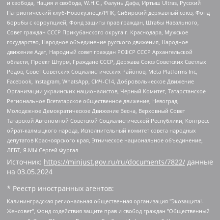
и свобода, Нация и свобода, W.H.С., Фалунь Дафа, Иртыш Ultras, Русский
Патриотический клуб-Новокузнецк/РПК, Сибирский державный союз, Фонд
борьбы с коррупцией, Фонд защиты прав граждан, Штабы Навального,
Совет граждан СССР Прикубанского округа г. Краснодара, Мужское
государство, Народное объединение русского движения, Народное
движение Адат, Народный совет граждан РСФСР СССР Архангельской
области, Проект Штурм, Граждане СССР, Держава Союз Советских Светлых
Родов, Совет Советских Социалистических Районов, Meta Platforms Inc,
Facebook, Instagram, WhatsApp, СИЧ-С14, Добровольческое Движение
Организации украинских националистов, Черный Комитет, Татарстанское
Региональное Всетатарское общественное движение, Невоград,
Молодежное Демократическое Движение Весна, Верховный Совет
Татарской Автономной Советской Социалистической Республики, Конгресс
ойрат-калмыцкого народа, Исполнительный комитет совета народных
депутатов Красноярского края, Этническое национальное объединение,
ЛГБТ, Я.МЫ Сергей Фургал
Источник:
https://minjust.gov.ru/ru/documents/7822/
данные
на
03.05.2024
* Реестр иностранных агентов:
Калининградская региональная общественная организация "Экозащита!-Женсовет", Фонд содействия защите прав и свобод граждан "Общественный вердикт", Фонд "Институт Развития Свободы Информации", Частное учреждение "Информационное агентство МЕМО. РУ", Региональная общественная организация "Общественная комиссия по сохранению наследия академика Сахарова", Фонд поддержки свободы прессы, Санкт-Петербургская общественная правозащитная организация "Гражданский контроль", Межрегиональная общественная организация "Информационно-просветительский центр "Мемориал", Региональный Фонд "Центр Защиты Прав Средств Массовой Информации", с 05.12.2023 Фонд "Центр Защиты Прав Средств массовой информации", Региональная общественная благотворительная организация помощи беженцам и мигрантам "Гражданское содействие", Негосударственное образовательное учреждение дополнительного профессионального образования (повышение квалификации) специалистов "АКАДЕМИЯ ПО ПРАВАМ ЧЕЛОВЕКА", Свердловская региональная общественная организация "Сутяжник", Автономная некоммерческая организация "Центр независимых социологических исследований", Союз общественных объединений "Российский исследовательский центр по правам человека", Региональное общественное учреждение научно-информационный центр "МЕМОРИАЛ", Некоммерческая организация "Фонд защиты гласности", Автономная некоммерческая организация "Институт прав человека", Городская общественная организация "Екатеринбургское общество "МЕМОРИАЛ", Городская общественная организация "Рязанское историко-просветительское и правозащитное общество "Мемориал" (Рязанский Мемориал), Челябинский региональный орган общественной самодеятельности – женское общественное объединение "Женщины Евразии", Челябинский региональный орган общественной самодеятельности "Уральская правозащитная группа", Фонд содействия защите здоровья и социальной справедливости имени Андрея Рылькова, Автономная Некоммерческая Организация "Аналитический Центр Юрия Левады", Автономная некоммерческая организация социальной поддержки населения "Проект Апрель", Региональная общественная организация помощи женщинам и детям, находящимся в кризисной ситуации "Информационно-методический центр "Анна", Фонд содействия развитию массовых коммуникаций и правовому просвещению "Так-так-Так", Фонд содействия устойчивому развитию "Серебряная тайга", Свердловский региональный общественный фонд социальных проектов "Новое время", "Idel.Реалии", Кавказ.Реалии, Крым.Реалии, Телеканал Настоящее Время, Татаро-башкирская служба Радио Свобода (Azatliq Radiosi), Радио Свободная Европа/Радио Свобода (PCE/PC), "Сибирь.Реалии", "Фактограф", Благотворительный фонд помощи осужденным и их семьям, Автономная некоммерческая организация "Институт глобализации и социальных движений", Фонд "В защиту прав заключенных", Частное учреждение "Центр поддержки и содействия развитию средств массовой информации", Пензенский региональный общественный благотворительный фонд "Гражданский союз", "Север.Реалии", Некоммерческая организация Фонд "Правовая инициатива", Общество с ограниченной ответственностью "Радио Свободная Европа/Радио Свобода", Чешское информационное агентство "MEDIUM-ORIENT", Красноярская региональная общественная организация "Мы против СПИДа", Камалягин Денис Николаевич, Маркелов Сергей Евгеньевич, Пономарев Лев Александрович, Савицкая Людмила Алексеевна, Автономная некоммерческая организация "Центр по работе с проблемой насилия "НАСИЛИЮ.НЕТ", Межрегиональный профессиональный союз работников здравоохранения "Альянс врачей", Юридическое лицо, зарегистрированное в Латвийской Республике, SIA "Medusa Project" (регистрационный номер 40103797863, дата регистрации 10.06.2014), Некоммерческая организация "Фонд по борьбе с коррупцией", Автономная некоммерческая организация "Институт права и публичной политики", Баданин Роман Сергеевич, Гликин Максим Александрович, Железнова Мария Михайловна, Лукьянова Юлия Сергеевна, Маетная Елизавета Витальевна, Маняхин Петр Борисович, Чуракова Ольга Владимировна, Ярош Юлия Петровна, Юридическое лицо "The Insider SIA", зарегистрированное в Риге, Латвийская Республика (дата регистрации 26.06.2015), являющееся администратором доменного имени интернет-издания "The Insider SIA", https://theins.ru, Постернак Алексей Евгеньевич, Рубин Михаил Аркадьевич, Анин Роман Александрович, Юридическое лицо Istories fonds, зарегистрированное в Латвийской Республике (регистрационный номер 50008295751, дата регистрации 24.02.2020), Великовский Дмитрий Александрович, Долинина Ирина Николаевна, Мароховская Алеся Алексеевна, Шлейнов Роман Юрьевич, Шмагун Олеся Валентиновна, Общество с ограниченной ответственностью "Альтаир 2021", Общество с ограниченной ответственностью "Вега 2021", Общество с ограниченной ответственностью "Главный редактор 2021", Общество с ограниченной ответственностью "Ромашки монолит", Важенков Артем Валерьевич, Ивановская областная общественная организация "Центр гендерных исследований", Гурман Юрий Альбертович, Медиапроект "ОВД-Инфо", Егоров Владимир Владимирович, Жилинский Владимир Александрович, Общество с ограниченной ответственностью "ЗП", Иванова София Юрьевна, Карезина Инна Павловна, Кильтау Екатерина Викторовна, Петров Алексей Викторович, Пискунов Сергей Евгеньевич, Смирнов Сергей Сергеевич, Тихонов Михаил Сергеевич, Общество с ограниченной ответственностью "ЖУРНАЛИСТ-ИНОСТРАННЫЙ АГЕНТ", Арапова Галина Юрьевна, Вольтская Татьяна Анатольевна, Американская компания "Mason G.E.S. Anonymous Foundation" (США), являющаяся владельцем интернет-издания https://mnews.world/, Компания "Stichting Bellingcat", зарегистрированная в Нидерландах (дата регистрации 11.07.2018), Захаров Андрей Вячеславович, Клепиковская Екатерина Дмитриевна, Общество с ограниченной ответственностью "МЕМО", Перл Роман Александрович, Симонов Евгений Алексеевич, Соловьева Елена Анатольевна, Сотников Даниил Владимирович, Сурначева Елизавета Дмитриевна, Автономная некоммерческая организация по защите прав человека и информированию населения "Якутия – Наше Мнение", Общество с ограниченной ответственностью "Москоу диджитал медиа", с 26.01.2023 Общество с ограниченной ответственностью "Чайка Белые сады", Ветошкина Валерия Валерьевна, Заговора Максим Александрович, Межрегиональное общественное движение "Российская ЛГБТ - сеть", Оленичев Максим Владимирович, Павлов Иван Юрьевич, Скворцова Елена Сергеевна, Общество с ограниченной ответственностью "Как бы инагент", Кочетков Игорь Викторович, Общество с ограниченной ответственностью "Честные выборы", Еланчик Олег Александрович, Общество с ограниченной ответственностью "Нобелевский призыв", Гималова Регина Эмилевна, Григорьев Андрей Валерьевич, Григорьева Алина Александровна, Ассоциация по содействию защите прав призывников, альтернативнослужащих и военнослужащих "Правозащитная группа "Гражданин.Армия.Право", Хисамова Регина Фаритовна, Автономная некоммерческая организация по реализации социально-правовых программ "Лилит", Дальневосточное общественное движение "Маяк", Санкт-Петербургская ЛГБТ-инициативная группа "Выход", Инициативная группа ЛГБТ+ "Реверс", Алексеев Андрей Викторович, Бекбулатова Таисия Львовна, Беляев Иван Михайлович, Владыкина Елена Сергеевна, Гельман Марат Александрович, Никульшина Вероника Юрьевна, Толоконникова Надежда Андреевна, Шендерович Виктор Анатольевич, Общество с ограниченной ответственностью "Данное сообщение", Общество с ограниченной ответственностью Издательский дом "Новая глава", Айнбиндер Александра Александровна, Московский комьюнити-центр для ЛГБТ+инициатив, Благотворительный фонд развития филантропии, Deutsche Welle (Германия, Kurt-Schumacher-Strasse 3, 53113 Bonn), Борзунова Мария Михайловна, Воробьев Виктор Викторович, Голубева Анна Львовна, Константинова Алла Михайловна, Малкова Ирина Владимировна, Мурадов Мурад Абдулгалимович, Осетинская Елизавета Николаевна, Понасенков Евгений Николаевич, Ганапольский Матвей Юрьевич, Киселев Евгений Алексеевич, Борухович Ирина Григорьевна, Дремин Иван Тимофеевич, Дубровский Дмитрий Викторович, Красноярская региональная общественная организация поддержки и развития альтернативных образовательных технологий и межкультурных коммуникаций "ИНТЕРРА", Маяковская Екатерина Алексеевна, Фейгин Марк Захарович, Филимонов Андрей Викторович, Дзугкоева Регина Николаевна, Доброхотов Роман Александрович, Дудь Юрий Александрович, Елкин Сергей Владимирович, Кругликов Кирилл Игоревич, Сабунаева Мария Леонидовна, Семенов Алексей Владимирович, Шаинян Карен Багратович, Шульман Екатерина Михайловна, Асафьев Артур Валерьевич, Вахштайн Виктор Семенович, Венедиктов Алексей Алексеевич, Лушникова Екатерина Евгеньевна, Волков Леонид Михайлович, Невзоров Александр Глебович, Пархоменко Сергей Борисович, Сироткин Ярослав Николаевич, Кара-Мурза Владимир Владимирович, Баранова Наталья Владимировна, Гозман Леонид Яковлевич, Кагарлицкий Борис Юльевич, Климарев Михаил Валерьевич, Милов Владимир Станиславович, Автономная некоммерческая организация Краснодарский центр современного искусства "Типография", Моргенштерн Алишер Тагирович, Соболь Любовь Эдуардовна, Общество с ограниченной ответственностью "ЛИЗА НОРМ", Каспаров Гарри Кимович, Ходорковский Михаил Борисович, Общество с ограниченной ответственностью "Апрельские тезисы", Данилович Ирина Брониславовна, Кашин Олег Владимирович, Петров Николай Владимирович, Пивоваров Алексей Владимирович, Соколов Михаил Владимирович, Цветкова Юлия Владимировна, Чичваркин Евгений Александрович, Комитет против пыток/Команда против пыток, Общество с ограниченной ответственностью "Первый научный", Общество с ограниченной ответственностью "Вертолет и ко", Белоцерковская Вероника Борисовна, Кац Максим Евгеньевич, Лазарева Татьяна Юрьевна, Шаведдинов Руслан Табризович, Яшин Илья Валерьевич, Общество с ограниченной ответственностью "Иноагент ААВ", Алешковский Дмитрий Петрович, Альбац Евгения Марковна, Быков Дмитрий Львович, Галямина Юлия Евгеньевна, Лойко Сергей Леонидович, Мартынов Кирилл Константинович, Медведев Сергей Александрович, Крашенинников Федор Геннадиевич, Гордеева Катерина Вл