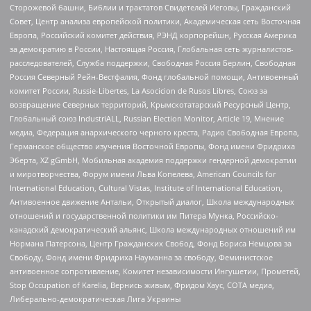
Сторожевой башни, Библии и трактатов Свидетелей Иеговы, Гражданский
Совет, Центр анализа европейской политики, Академическая сеть Восточная
Европа, Российский комитет действия, РЭНД корпорейшн, Русская Америка
за демократию в России, Настоящая Россия, Глобальная сеть журналистов-
расследователей, Служба поддержки, Свободная Россия Берлин, Свободная
Россия Северный Рейн-Вестфалия, Фонд глобальной помощи, Антивоенный
комитет России, Russie-Libertes, La Asocicion de Rusos Libres, Союз за
возвращение Северных территорий, Крымскотатарский Ресурсный Центр,
Глобальный союз IndustriALL, Russian Election Monitor, Article 19, Мнение
медиа, Федерация анархического черного креста, Радио Свободная Европа,
Германское общество изучения Восточной Европы, Фонд имени Фридриха
Эберта, XZ gGmbH, Мобильная академия поддержки гендерной демократии
и миротворчества, Форум имени Льва Копелева, American Councils for
International Education, Cultural Vistas, Institute of International Education,
Антивоенное движение Антальи, Открытый диалог, Школа международных
отношений и государственной политики им Питера Мунка, Российско-
канадский демократический альянс, Школа международных отношений им
Нормана Патерсона, Центр Гражданских Свобод, Фонд Бориса Немцова за
Свободу, Фонд имени Фридриха Науманна за свободу, Феминистское
антивоенное сопротивление, Комитет независимости Ингушетии, Прометей,
Stop Occupation of Karelia, Вернись живым, Фридом Хаус, СОТА медиа,
Либерально-демократическая Лига Украины