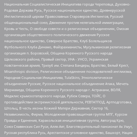
Национальная Социалистическая Инициатива города Череповца, Духовно-
Родовая Держава Русь, Русское национальное единство, Древнерусской
Инглистической церкви Православных Староверов-Инглингов, Русский
общенациональный союз, Движение против нелегальной иммиграции,
Кровь и Честь, О свободе совести и о религиозных объединениях, Омская
организация общественного политического движения Русское
национальное единство, Северное Братство, Клуб Болельщиков
Футбольного Клуба Динамо, Файзрахманисты, Мусульманская религиозная
организация п. Боровский, Община Коренного Русского народа
Щелковского района, Правый сектор, УНА - УНСО, Украинская
повстанческая армия, Тризуб им. Степана Бандеры, Братство, Белый Крест,
Misanthropic division, Религиозное объединение последователей инглиизма,
Народная Социальная Инициатива, TulaSkins, Этнополитическое
объединение Русские, Русское национальное объединение Атака, Мечеть
Мирмамеда, Община Коренного Русского народа г. Астрахани, ВОЛЯ,
Меджлис крымскотатарского народа, Рубеж Севера, ТОЙС, О
противодействии экстремистской деятельности, РЕВТАТПОД, Артподготовка,
Штольц, В честь иконы Божией Матери Державная, Сектор 16,
Независимость, Фирма, Молодежная правозащитная группа МПГ, Курсом
Правды и Единения, Каракольская инициативная группа, Автоград Крю,
Союз Славянских Сил Руси, Алля-Аят, Благотворительный пансионат Ак Умут,
Русская республика Русь, Арестантское уголовное единство, Башкорт, Нация