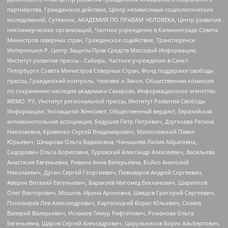
партнерства, Гражданское действие, Центр независимых социологических
исследований, Сутяжник, АКАДЕМИЯ ПО ПРАВАМ ЧЕЛОВЕКА, Центр развития
некоммерческих организаций, Частное учреждение в Калининграде Совета
Министров северных стран, Гражданское содействие, Трансперенси
Интернешнл-Р, Центр Защиты Прав Средств Массовой Информации,
Институт развития прессы - Сибирь, Частное учреждение в Санкт-
Петербурге Совета Министров Северных Стран, Фонд поддержки свободы
прессы, Гражданский контроль, Человек и Закон, Общественная комиссия
по сохранению наследия академика Сахарова, Информационное агентство
МЕМО. РУ, Институт региональной прессы, Институт Развития Свободы
Информации, Экозащита!-Женсовет, Общественный вердикт, Евразийская
антимонопольная ассоциация, Бедушев Петр Петрович, Дзугкоева Регина
Николаевна, Кривенко Сергей Владимирович, Милославский Павел
Юрьевич, Шнырова Ольга Вадимовна, Чанышева Лилия Айратовна,
Сидорович Ольга Борисовна, Туровский Александр Алексеевич, Васильева
Анастасия Евгеньевна, Ривина Анна Валерьевна, Бойко Анатолий
Николаевич, Дугин Сергей Георгиевич, Пивоваров Андрей Сергеевич,
Аверин Виталий Евгеньевич, Барахоев Магомед Бекханович, Шарипков
Олег Викторович, Мошель Ирина Ароновна, Шведов Григорий Сергеевич,
Пономарев Лев Александрович, Каргалицкий Борис Юльевич, Созаев
Валерий Валерьевич, Исламов Тимур Рифгатович, Романова Ольга
Евгеньевна, Щаров Сергей Алексадрович, Цирульников Борис Альбертович,