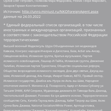
Орлов Олег Петрович, Полякова Мара Федоровна, Резник Генри Маркович,
Захаров Герман Константинович
Источник:
http://unro.minjust.ru/NKOForeignAgent.aspx
данные на
24.03.2022
* Единый федеральный список организаций, в том числе
иностранных и международных организаций, признанных
в соответствии с законодательством Российской Федерации
террористическими:
Высший военный Маджлисуль Шура Объединенных сил моджахедов
Кавказа, Конгресс народов Ичкерии и Дагестана, База, Асбат аль-Ансар,
Священная война, Исламская группа, Братья-мусульмане, Партия
исламского освобождения, Лашкар-И-Тайба, Исламская группа, Движение
Талибан, Исламская партия Туркестана, Общество социальных реформ,
Общество возрождения исламского наследия, Дом двух святых, Джунд аш-
Шам, Исламский джихад, Аль-Каида, Имарат Кавказ, АБТО, Правый сектор,
Исламское государство, Джабха аль-Нусра ли-Ахль аш-Шам, Народное
ополчение имени К. Минина и Д. Пожарского, Аджр от Аллаха Субхану уа
Тагьаля SHAM, АУМ Синрике, Муджахеды джамаата Ат-Тавхида Валь-Джихад,
Чистопольский Джамаат, Рохнамо ба суи давлати исломи, Террористическое
сообщество Сеть, Катиба Таухид валь-Джихад, Хайят Тахрир аш-Шам, Ахлю
Сунна Валь Джамаа, National Socialism/White Power, Артподготовка,
Религиозная группа “Джамаат “Красный пахарь”, Колумбайн, Хатлонский