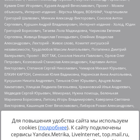
Для повышения удобства сайта мы используем
cookies (
подробнее
). К сайту подключены
Источник:
https://minjust.gov.ru/uploaded/files/reestr-
сервисы Yandex.Metrika, LiveInternet, top.mail.ru,
inostrannyih-agentov-22-03-2024.pdf
данные на
22.03.2024