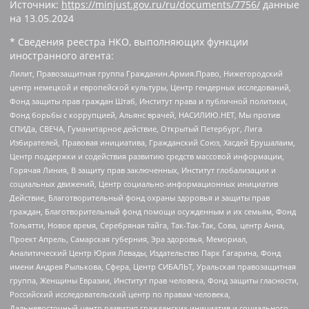
Источник:
https://minjust.gov.ru/ru/documents/7756/
данные
на
13.05.2024
* Сведения реестра НКО, выполняющих функции
иностранного агента:
Лилит, Правозащитная группа Гражданин.Армия.Право, Нижегородский
центр немецкой и европейской культуры, Центр гендерных исследований,
Фонд защиты прав граждан Штаб, Институт права и публичной политики,
Фонд борьбы с коррупцией, Альянс врачей, НАСИЛИЮ.НЕТ, Мы против
СПИДа, СВЕЧА, Гуманитарное действие, Открытый Петербург, Лига
Избирателей, Правовая инициатива, Гражданский Союз, Хасдей Ерушалаим,
Центр поддержки и содействия развитию средств массовой информации,
Горячая Линия, В защиту прав заключенных, Институт глобализации и
социальных движений, Центр социально-информационных инициатив
Действие, Благотворительный фонд охраны здоровья и защиты прав
граждан, Благотворительный фонд помощи осужденным и их семьям, Фонд
Тольятти, Новое время, Серебряная тайга, Так-Так-Так, Сова, центр Анна,
Проект Апрель, Самарская губерния, Эра здоровья, Мемориал,
Аналитический Центр Юрия Левады, Издательство Парк Гагарина, Фонд
имени Андрея Рылькова, Сфера, Центр СИБАЛЬТ, Уральская правозащитная
группа, Женщины Евразии, Институт прав человека, Фонд защиты гласности,
Российский исследовательский центр по правам человека,
Дальневосточный центр развития гражданских инициатив и социального