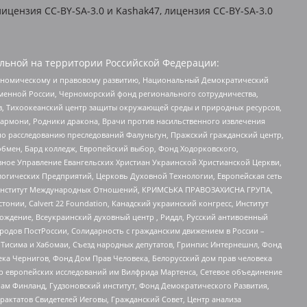
ицензия CC-BY-SA-3.0 и Kashak47, лицензия CC-BY-SA-3.0
льной на территории Российской Федерации:
кономическому и правовому развитию, Национальный Демократический
менной России, Черноморский фонд регионального сотрудничества,
, Тихоокеанский центр защиты окружающей среды и природных ресурсов,
 Хармони, Родники дракона, Врачи против насильственного извлечения
по расследованию преследований Фалуньгун, Пражский гражданский центр,
бмен, Бард колледж, Европейский выбор, Фонд Ходорковского,
ное Управление Евангельских Христиан Украинской Христианской Церкви,
огических Предприятий, Церковь Духовной Технологии, Европейская сеть
ий Институт Международных Отношений, КРИМСЬКА ПРАВОЗАХИСНА ГРУПА,
стонии, Calvert 22 Foundation, Канадский украинский конгресс, Институт
ждение, Всеукраинский духовный центр , Риддл, Русский антивоенный
ародов ПостРоссии, Солидарность с гражданским движением в России –
в Тисима и Хабомаи, Съезд народных депутатов, Гринпис Интернешнл, Фонд
ека Чернигов, Фонд Дом Прав Человека, Белорусский дом прав человека
нтр европейских исследований им Вилфрида Мартенса, Сетевое объединение
Чам Финланд, Гудзоновский институт, Фонд Демократического Развития,
актатов Свидетелей Иеговы, Гражданский Совет, Центр анализа