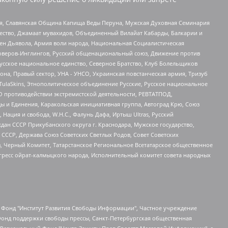
ья, Славянская Община Капища Веды Перуна, Мужская Духовная Семинария
щество, Джамаат мувахидов, Объединенный Вилайат Кабарды, Балкарии и
ден Дьявола, Армия воли народа, Национальная Социалистическая
роверов-Инглингов, Русский общенациональный союз, Движение против
усское национальное единство, Северное Братство, Клуб Болельщиков
а, Правый сектор, УНА - УНСО, Украинская повстанческая армия, Тризуб
 TulaSkins, Этнополитическое объединение Русские, Русское национальное
О противодействии экстремистской деятельности, РЕВТАТПОД,
ы и Единения, Каракольская инициативная группа, Автоград Крю, Союз
 Нация и свобода, W.H.С., Фалунь Дафа, Иртыш Ultras, Русский
ан СССР Прикубанского округа г. Краснодара, Мужское государство,
СССР, Держава Союз Советских Светлых Родов, Совет Советских
в, Черный Комитет, Татарстанское Региональное Всетатарское общественное
гресс ойрат-калмыцкого народа, Исполнительный комитет совета народных
евосточное общественное движение "Маяк", Санкт-Петербургская ЛГБТ-инициативная группа "Выход", Инициативная группа ЛГБТ+ "Реверс", Алексеев Андрей Викторович, Бекбулатова Таисия Львовна, Беляев Иван Михайлович, Владыкина Елена Сергеевна, Гельман Марат Александрович, Никульшина Вероника Юрьевна, Толоконникова Надежда Андреевна, Шендерович Виктор Анатольевич, Общество с ограниченной ответственностью "Данное сообщение", Общество с ограниченной ответственностью Издательский дом "Новая глава", Айнбиндер Александра Александровна, Московский комьюнити-центр для ЛГБТ+инициатив, Благотворительный фонд развития филантропии, Deutsche Welle (Германия, Kurt-Schumacher-Strasse 3, 53113 Bonn), Борзунова Мария Михайловна, Воробьев Виктор Викторович, Голубева Анна Львовна, Константинова Алла Михайловна, Малкова Ирина Владимировна, Мурадов Мурад Абдулгалимович, Осетинская Елизавета Николаевна, Понасенков Евгений Николаевич, Ганапольский Матвей Юрьевич, Киселев Евгений Алексеевич, Борухович Ирина Григорьевна, Дремин Иван Тимофеевич, Дубровский Дмитрий Викторович, Красноярская региональная общественная организация поддержки и развития альтернативных образовательных технологий и межкультурных коммуникаций "ИНТЕРРА", Маяковская Екатерина Алексеевна, Фейгин Марк Захарович, Филимонов Андрей Викторович, Дзугкоева Регина Николаевна, Доброхотов Роман Александрович, Дудь Юрий Александрович, Елкин Сергей Владимирович, Кругликов Кирилл Игоревич, Сабунаева Мария Леонидовна, Семенов Алексей Владимирович, Шаинян Карен Багратович, Шульман Екатерина Михайловна, Асафьев Артур Валерьевич, Вахштайн Виктор Семенович, Венедиктов Алексей Алексеевич, Лушникова Екатерина Евгеньевна, Волков Леонид Михайлович, Невзоров Александр Глебович, Пархоменко Сергей Борисович, Сироткин Ярослав Николаевич, Кара-Мурза Владимир Владимирович, Баранова Наталья Владимировна, Гозман Леонид Яковлевич, Кагарлицкий Борис Юльевич, Климарев Михаил Валерьевич, Милов Владимир Станиславович, Автономная некоммерческая организация Краснодарский центр современного искусства "Типография", Моргенштерн Алишер Тагирович, Соболь Любовь Эдуардовна, Общество с ограниченной ответственностью "ЛИЗА НОРМ", Каспаров Гарри Кимович, Ходорковский Михаил Борисович, Общество с ограниченной ответственностью "Апрельские тезисы", Данилович Ирина Брониславовна, Кашин Олег Владимирович, Петров Николай Владимирович, Пивоваров Алексей Владимирович, Соколов Михаил Владимирович, Цветкова Юлия Владимировна, Чичваркин Евгений Александрович, Комитет против пыток/Команда против пыток, Общество с ограниченной ответственностью "Первый научный", Общество с ограниченной ответственностью "Вертолет и ко", Белоцерковская Вероника Борисовна, Кац Максим Евгеньевич, Лазарева Татьяна Юрьевна, Шаведдинов Руслан Табризович, Яшин Илья Валерьевич, Общество с ограниченной ответственностью "Иноагент ААВ", Алешковский Дмитрий Петрович, Альбац Евгения Марковна, Быков Дмитрий Львович, Галямина Юлия Евгеньевна, Лойко Сергей Леонидович, Мартынов Кирилл Константинович, Медведев Сергей Александрович, Крашенинников Федор Геннадиевич, Гордеева Катерина Вл