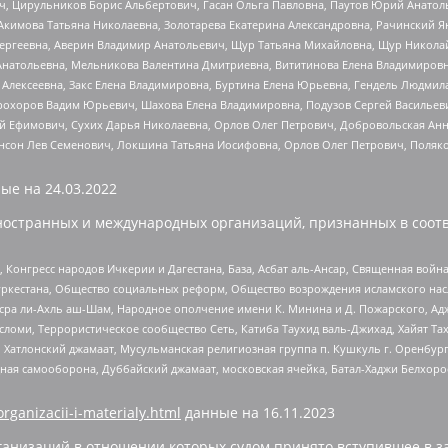
ч, Цирульников Борис Альбертович, Гасан Ольга Павловна, Паутов Юрий Анато
Акимова Татьяна Николаевна, Золотарева Екатерина Александровна, Рачинский Я
Сергеевна, Аверин Владимир Анатольевич, Щур Татьяна Михайловна, Щур Никола
Анатольевна, Мельникова Валентина Дмитриевна, Вититинова Елена Владимировн
 Алексеевна, Закс Елена Владимировна, Буртина Елена Юрьевна, Гендель Людмил
рохоров Вадим Юрьевич, Шахова Елена Владимировна, Подузов Сергей Васильеви
й Ефимович, Сухих Дарья Николаевна, Орлов Олег Петрович, Добровольская Анн
нсон Лев Семенович, Локшина Татьяна Иосифовна, Орлов Олег Петрович, Поляк
ые на
24.03.2022
ностранных и международных организаций, признанных в соотв
нгресс народов Ичкерии и Дагестана, База, Асбат аль-Ансар, Священная война,
уркестана, Общество социальных реформ, Общество возрождения исламского насл
Нусра ли-Ахль аш-Шам, Народное ополчение имени К. Минина и Д. Пожарского, Ад
сломи, Террористическое сообщество Сеть, Катиба Таухид валь-Джихад, Хайят Тах
, Хатлонский джамаат, Мусульманская религиозная группа п. Кушкуль г. Оренбу
ная самооборона, Дуббайский джамаат, московская ячейка, Батал-Хаджи Белхор
organizacii-i-materialy.html
данные на
16.11.2023
анизаций в отношении которых судом принято вступившее в з