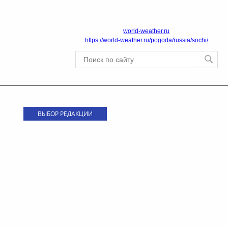
world-weather.ru
https://world-weather.ru/pogoda/russia/sochi/
ВЫБОР РЕДАКЦИИ