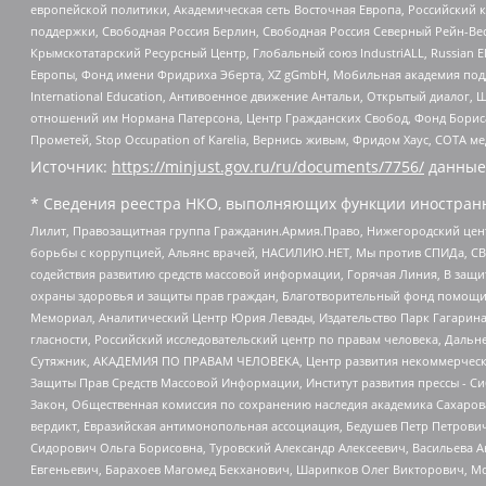
европейской политики, Академическая сеть Восточная Европа, Российский к
поддержки, Свободная Россия Берлин, Свободная Россия Северный Рейн-Вест
Крымскотатарский Ресурсный Центр, Глобальный союз IndustriALL, Russian E
Европы, Фонд имени Фридриха Эберта, XZ gGmbH, Мобильная академия поддержк
International Education, Антивоенное движение Антальи, Открытый диало
отношений им Нормана Патерсона, Центр Гражданских Свобод, Фонд Бориса
Прометей, Stop Occupation of Karelia, Вернись живым, Фридом Хаус, СОТА 
Источник:
https://minjust.gov.ru/ru/documents/7756/
данные
* Сведения реестра НКО, выполняющих функции иностранн
Лилит, Правозащитная группа Гражданин.Армия.Право, Нижегородский цент
борьбы с коррупцией, Альянс врачей, НАСИЛИЮ.НЕТ, Мы против СПИДа, СВЕ
содействия развитию средств массовой информации, Горячая Линия, В защ
охраны здоровья и защиты прав граждан, Благотворительный фонд помощи ос
Мемориал, Аналитический Центр Юрия Левады, Издательство Парк Гагарина
гласности, Российский исследовательский центр по правам человека, Даль
Сутяжник, АКАДЕМИЯ ПО ПРАВАМ ЧЕЛОВЕКА, Центр развития некоммерческих
Защиты Прав Средств Массовой Информации, Институт развития прессы - Си
Закон, Общественная комиссия по сохранению наследия академика Сахаров
вердикт, Евразийская антимонопольная ассоциация, Бедушев Петр Петрови
Сидорович Ольга Борисовна, Туровский Александр Алексеевич, Васильева А
Евгеньевич, Барахоев Магомед Бекханович, Шарипков Олег Викторович, М