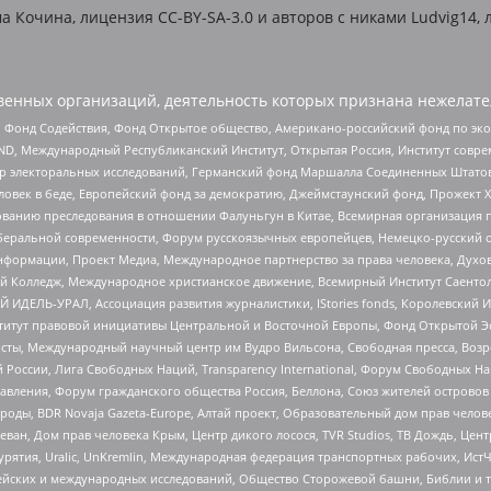
Кочина, лицензия CC-BY-SA-3.0 и авторов c никами Ludvig14, л
енных организаций, деятельность которых признана нежелате
 Фонд Содействия, Фонд Открытое общество, Американо-российский фонд по э
 Международный Республиканский Институт, Открытая Россия, Институт совре
р электоральных исследований, Германский фонд Маршалла Соединенных Штатов
еловек в беде, Европейский фонд за демократию, Джеймстаунский фонд, Прожект
дованию преследования в отношении Фалуньгун в Китае, Всемирная организация 
беральной современности, Форум русскоязычных европейцев, Немецко-русский о
формации, Проект Медиа, Международное партнерство за права человека, Духов
 Колледж, Международное христианское движение, Всемирный Институт Саентол
 ИДЕЛЬ-УРАЛ, Ассоциация развития журналистики, IStories fonds, Королевск
r, Институт правовой инициативы Центральной и Восточной Европы, Фонд Открытой Э
ты, Международный научный центр им Вудро Вильсона, Свободная пресса, Возро
России, Лига Свободных Наций, Transparеncy International, Форум Свободных Н
правления, Форум гражданского общества Россия, Беллона, Союз жителей острово
роды, BDR Novaja Gazeta-Europe, Алтай проект, Образовательный дом прав челов
еван, Дом прав человека Крым, Центр дикого лосося, TVR Studios, ТВ Дождь, Це
урятия, Uralic, UnKremlin, Международная федерация транспортных рабочих, Ист
ейских и международных исследований, Общество Сторожевой башни, Библии и тр