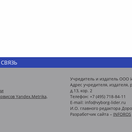
 СВЯЗЬ
Учредитель и издатель ООО 
Адрес учредителя, издателя, р
зи
д.13, кор. 2
рвисов Yandex.Metrika,
Телефон: +7 (495) 718-84-11
E-mail: info@vyborg-lider.ru
И.О. главного редактора Доро
Разработчик сайта –
INFOROS