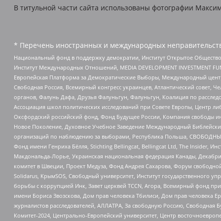
В титульной части сайта использованы фотографии Максима 
* Перечень иностранных и международных неправительств
Национальный фонд в поддержку демократии, Институт Открытое Общество
Институт Международных Отношений, MEDIA DEVELOPMENT INVESTMENT FUND,
Европейская Платформа за Демократические Выборы, Международный цент
Свободная Россия, Всемирный конгресс украинцев, Атлантический совет, Ч
органов, Фалунь Дафа, Друзья Фалуньгун, Фалуньгун, Коалиция по рассле
Ассоциация школ политических исследований при Совете Европы, Центр ли
Оксфордский российский фонд, Фонд Будущее России, Компания свободы ин
Новое Поколение, Духовное Учебное Заведение Международный Библейский
организаций по наблюдению за выборами, Республика Польша, СВОБОДНЫЙ
Фонд имени Генриха Бёлля, Stichting Bellingcat, Bellingcat Ltd, The Inside
Макдональда-Лорье, Украинская национальная федерация Канады, Декабрис
комитет в Швеции, Проект Медуза, Фонд Андрея Сахарова, Форум свободной 
Solidarus, КрымSOS, Свободный университет, Институт государственного у
борьбы с коррупцией Инк, Завет церквей TCCN, Агора, Всемирный фонд при
имени Бориса Звозскова, Дом прав человека Тбилиси, Дом прав человека Ер
журналистов расследователей, АЛЛАТРА, За свободную Россию, Свободная Б
Комитет-2024, Центрально-Европейский университет, Центр восточноевроп