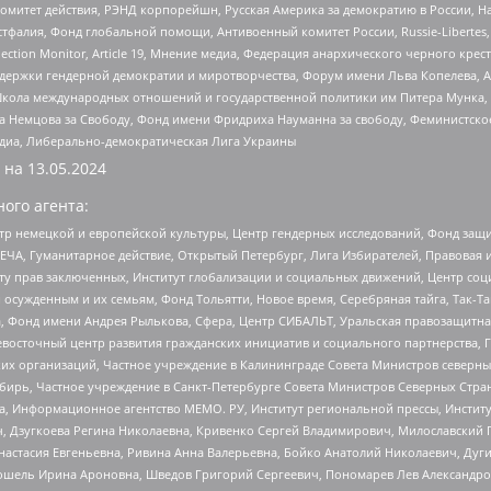
омитет действия, РЭНД корпорейшн, Русская Америка за демократию в России, Н
фалия, Фонд глобальной помощи, Антивоенный комитет России, Russie-Libertes, L
lection Monitor, Article 19, Мнение медиа, Федерация анархического черного кр
и гендерной демократии и миротворчества, Форум имени Льва Копелева, American C
г, Школа международных отношений и государственной политики им Питера Мунка
 Немцова за Свободу, Фонд имени Фридриха Науманна за свободу, Феминистско
медиа, Либерально-демократическая Лига Украины
 на
13.05.2024
ого агента:
р немецкой и европейской культуры, Центр гендерных исследований, Фонд защи
ЧА, Гуманитарное действие, Открытый Петербург, Лига Избирателей, Правовая 
иту прав заключенных, Институт глобализации и социальных движений, Центр 
ужденным и их семьям, Фонд Тольятти, Новое время, Серебряная тайга, Так-Так-
, Фонд имени Андрея Рылькова, Сфера, Центр СИБАЛЬТ, Уральская правозащитна
невосточный центр развития гражданских инициатив и социального партнерства, 
 организаций, Частное учреждение в Калининграде Совета Министров северных 
бирь, Частное учреждение в Санкт-Петербурге Совета Министров Северных Стра
а, Информационное агентство МЕМО. РУ, Институт региональной прессы, Инсти
ч, Дзугкоева Регина Николаевна, Кривенко Сергей Владимирович, Милославски
настасия Евгеньевна, Ривина Анна Валерьевна, Бойко Анатолий Николаевич, Дуг
ошель Ирина Ароновна, Шведов Григорий Сергеевич, Пономарев Лев Александро