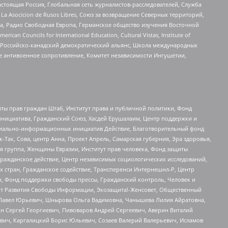
астоящая Россия, Глобальная сеть журналистов-расследователей, Служба
a Asocicion de Rusos Libres, Союз за возвращение Северных территорий,
еста, Радио Свободная Европа, Германское общество изучения Восточной
ouncils for International Education, Cultural Vistas, Institute of
, Российско-канадский демократический альянс, Школа международных
е антивоенное сопротивление, Комитет независимости Ингушетии,
ты прав граждан Штаб, Институт права и публичной политики, Фонд
инициатива, Гражданский Союз, Хасдей Ерушалаим, Центр поддержки и
социально-информационных инициатив Действие, Благотворительный фонд
Так, Сова, центр Анна, Проект Апрель, Самарская губерния, Эра здоровья,
я группа, Женщины Евразии, Институт прав человека, Фонд защиты
Гражданское действие, Центр независимых социологических исследований,
стран, Гражданское содействие, Трансперенси Интернешнл-Р, Центр
н, Фонд поддержки свободы прессы, Гражданский контроль, Человек и
тут Развития Свободы Информации, Экозащита!-Женсовет, Общественный
й Павел Юрьевич, Шнырова Ольга Вадимовна, Чанышева Лилия Айратовна,
ин Сергей Георгиевич, Пивоваров Андрей Сергеевич, Аверин Виталий
вич, Каргалицкий Борис Юльевич, Созаев Валерий Валерьевич, Исламов