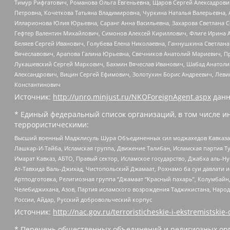
Тимур Рифгатович, Романова Ольга Евгеньевна, Щаров Сергей Алексадрови
Петровна, Кочеткова Татьяна Владимировна, Чуркина Наталья Валерьевна, 
Илларионова Юлия Юрьевна, Саранг Анна Васильевна, Захарова Светлана 
Гефтер Валентин Михайлович, Симонов Алексей Кириллович, Флиге Ирина 
Беляев Сергей Иванович, Голубева Елена Николаевна, Ганнушкина Светлана
Вячеславович, Арапова Галина Юрьевна, Свечников Анатолий Мариевич, П
Лукашевский Сергей Маркович, Бахмин Вячеслав Иванович, Шабад Анатоли
Александрович, Вицин Сергей Ефимович, Золотухин Борис Андреевич, Леви
Константинович
Источник:
http://unro.minjust.ru/NKOForeignAgent.aspx
данн
* Единый федеральный список организаций, в том числе и
террористическими:
Высший военный Маджлисуль Шура Объединенных сил моджахедов Кавказа, Ко
Лашкар-И-Тайба, Исламская группа, Движение Талибан, Исламская партия Т
Имарат Кавказ, АБТО, Правый сектор, Исламское государство, Джабха аль-
Ат-Тавхида Валь-Джихад, Чистопольский Джамаат, Рохнамо ба суи давлати и
Артподготовка, Религиозная группа “Джамаат “Красный пахарь”, Колумбайн
Челебиджихана, Азов, Партия исламского возрождения Таджикистана, Народ
России, Айдар, Русский добровольческий корпус
Источник:
http://nac.gov.ru/terroristicheskie-i-ekstremistskie-
* Перечень общественных объединений и религиозных орг