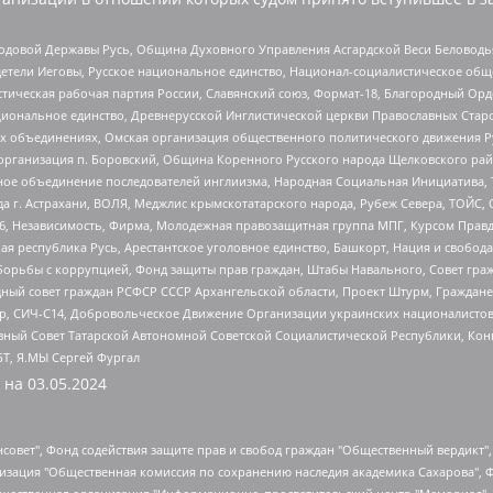
 Родовой Державы Русь, Община Духовного Управления Асгардской Веси Беловод
детели Иеговы, Русское национальное единство, Национал-социалистическое об
истическая рабочая партия России, Славянский союз, Формат-18, Благородный Ор
ациональное единство, Древнерусской Инглистической церкви Православных Ста
ных объединениях, Омская организация общественного политического движения Р
рганизация п. Боровский, Община Коренного Русского народа Щелковского район
гиозное объединение последователей инглиизма, Народная Социальная Инициатива,
 г. Астрахани, ВОЛЯ, Меджлис крымскотатарского народа, Рубеж Севера, ТОЙС, 
6, Независимость, Фирма, Молодежная правозащитная группа МПГ, Курсом Правд
ая республика Русь, Арестантское уголовное единство, Башкорт, Нация и свобода,
орьбы с коррупцией, Фонд защиты прав граждан, Штабы Навального, Совет гражд
ный совет граждан РСФСР СССР Архангельской области, Проект Штурм, Граждане 
tsApp, СИЧ-С14, Добровольческое Движение Организации украинских националисто
ный Совет Татарской Автономной Советской Социалистической Республики, Кон
БТ, Я.МЫ Сергей Фургал
 на
03.05.2024
мная некоммерческая организация "Центр по работе с проблемой насилия "НАСИЛИЮ.НЕТ", Межрегиональный профессиональный союз работников здравоохранения "Альянс врачей", Юридическое лицо, зарегистрированное в Латвийской Республике, SIA "Medusa Project" (регистрационный номер 40103797863, дата регистрации 10.06.2014), Некоммерческая организация "Фонд по борьбе с коррупцией", Автономная некоммерческая организация "Институт права и публичной политики", Баданин Роман Сергеевич, Гликин Максим Александрович, Железнова Мария Михайловна, Лукьянова Юлия Сергеевна, Маетная Елизавета Витальевна, Маняхин Петр Борисович, Чуракова Ольга Владимировна, Ярош Юлия Петровна, Юридическое лицо "The Insider SIA", зарегистрированное в Риге, Латвийская Республика (дата регистрации 26.06.2015), являющееся администратором доменного имени интернет-издания "The Insider SIA", https://theins.ru, Постернак Алексей Евгеньевич, Рубин Михаил Аркадьевич, Анин Роман Александрович, Юридическое лицо Istories fonds, зарегистрированное в Латвийской Республике (регистрационный номер 50008295751, дата регистрации 24.02.2020), Великовский Дмитрий Александрович, Долинина Ирина Николаевна, Мароховская Алеся Алексеевна, Шлейнов Роман Юрьевич, Шмагун Олеся Валентиновна, Общество с ограниченной ответственностью "Альтаир 2021", Общество с ограниченной ответственностью "Вега 2021", Общество с ограниченной ответственностью "Главный редактор 2021", Общество с ограниченной ответственностью "Ромашки монолит", Важенков Артем Валерьевич, Ивановская областная общественная организация "Центр гендерных исследований", Гурман Юрий Альбертович, Медиапроект "ОВД-Инфо", Егоров Владимир Владимирович, Жилинский Владимир Александрович, Общество с ограниченной ответственностью "ЗП", Иванова София Юрьевна, Карезина Инна Павловна, Кильтау Екатерина Викторовна, Петров Алексей Викторович, Пискунов Сергей Евгеньевич, Смирнов Сергей Сергеевич, Тихонов Михаил Сергеевич, Общество с ограниченной ответственностью "ЖУРНАЛИСТ-ИНОСТРАННЫЙ АГЕНТ", Арапова Галина Юрьевна, Вольтская Татьяна Анатольевна, Американская компания "Mason G.E.S. Anonymous Foundation" (США), являющаяся владельцем интернет-издания https://mnews.world/, Компания "Stichting Bellingcat", зарегистрированная в Нидерландах (дата регистрации 11.07.2018), Захаров Андрей Вячеславович, Клепиковская Екатерина Дмитриевна, Общество с ограниченной ответственностью "МЕМО", Перл Роман Александрович, Симонов Евгений Алексеевич, Соловьева Елена Анатольевна, Сотников Даниил Владимирович, Сурначева Елизавета Дмитриевна, Автономная некоммерческая организация по защите прав человека и информированию населения "Якутия – Наше Мнение", Общество с ограниченной ответственностью "Москоу диджитал медиа", с 26.01.2023 Общество с ограниченной ответственностью "Чайка Белые сады", Ветошкина Валерия Валерьевна, Заговора Максим Александрович, Межрегиональное общественное движение "Российская ЛГБТ - сеть", Оленичев Максим Владимирович, Павлов Иван Юрьевич, Скворцова Елена Сергеевна, Общество с ограниченной ответственностью "Как бы инагент", Кочетков Игорь Викторович, Общество с ограниченной ответственностью "Честные выборы", Еланчик Олег Александрович, Общество с ограниченной ответственностью "Нобелевский призыв", Гималова Регина Эмилевна, Григорьев Андрей Валерьевич, Григорьева Алина Александровна, Ассоциация по содействию защите прав призывников, альтернативнослужащих и военнослужащих "Правозащитная группа "Гражданин.Армия.Право", Хисамова Регина Фаритовна, Автономная некоммерческая организация по реализации социально-правовых программ "Лилит", Дальн