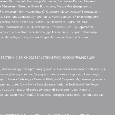
льевич, Верховский Александр Маркович, Пислакова-Паркер Марина
н Збигневич, Жемкова Елена Борисовна, Гудков Лев Дмитриевич,
й Алексеевич, Блинушов Андрей Юрьевич, Мосин Алексей Геннадьевич,
а, Баженова Светлана Куприяновна, Максимов Сергей Владимирович,
а Залмановна, Кокорина Екатерина Алексеевна, Шуманов Илья
ч, Протасова Ирина Вячеславовна, Литинский Леонид Борисович,
а Дмитриевна, Королева Александра Евгеньевна, Смирнов Владимир
ова Мара Федоровна, Резник Генри Маркович, Захаров Герман
етствии с законодательством Российской Федерации
 Исламская группа, Братья-мусульмане, Партия исламского освобождения,
едия, Дом двух святых, Джунд аш-Шам, Исламский джихад, Аль-Каида,
жр от Аллаха Субхану уа Тагьаля SHAM, АУМ Синрике, Муджахеды джамаата
рир аш-Шам, Ахлю Сунна Валь Джамаа, National Socialism/White Power,
рг, Крымско-татарский добровольческий батальон имени Номана
оев, Маньяки Культ Убийц, Молодёжь Которая Улыбается, Легион Свобода
аконную силу решение о ликвидации или запрете