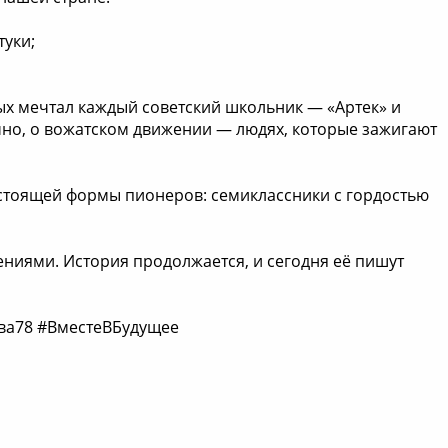
туки;
ых мечтал каждый советский школьник — «Артек» и
нечно, о вожатском движении — людях, которые зажигают
тоящей формы пионеров: семиклассники с гордостью
ениями. История продолжается, и сегодня её пишут
ва78 #ВместеВБудущее