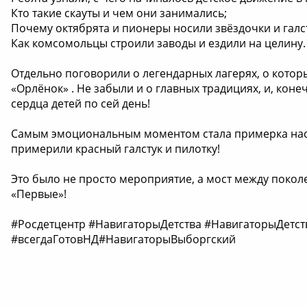
Кто такие скауты и чем они занимались;
Почему октябрята и пионеры носили звёздочки и галс
Как комсомольцы строили заводы и ездили на целину.
Отдельно поговорили о легендарных лагерях, о котор
«Орлёнок» ️. Не забыли и о главных традициях, и, ко
сердца детей по сей день! ️
Самым эмоциональным моментом стала примерка нас
примерили красный галстук и пилотку!
Это было не просто мероприятие, а мост между покол
«Первые»!
#Росдетцентр #НавигаторыДетства #НавигаторыДетст
#всегдаГотовНД#НавигаторыВыборгский