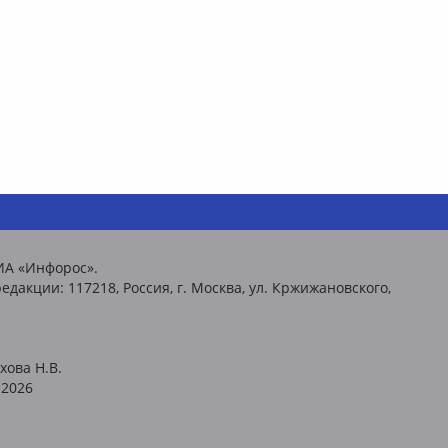
ИА «Инфорос».
едакции: 117218, Россия, г. Москва, ул. Кржижановского,
хова Н.В.
2026