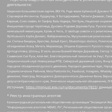
деятельности:
Национал-большевистская партия, ВЕК РА, Рада земли Кубанской Духовно
Староверов-Инглингов, Нурджулар, К Богодержавию, Таблиги Джамаат, Сви
Карачая, Союз славян, Ат-Такфир Валь-Хиджра, Пит Буль, Национал-социал
Инициатива города Череповца, Духовно-Родовая Держава Русь, Русское н
нелегальной иммиграции, Кровь и Честь, О свободе совести и о религиоз
Футбольного Клуба Динамо, Файзрахманисты, Мусульманская религиозная о
им. Степана Бандеры, Братство, Белый Крест, Misanthropic division, Рели
объединение Атака, Мечеть Мирмамеда, Община Коренного Русского народа
Артподготовка, Штольц, В честь иконы Божией Матери Державная, Сектор 1
Славянских Сил Руси, Алля-Аят, Благотворительный пансионат Ак Умут, Русск
Патриотический клуб-Новокузнецк/РПК, Сибирский державный союз, Фонд б
Народное объединение русского движения, Народное движение Адат, Народ
Социалистических Районов, Meta Platforms Inc, Facebook, Instagram, Wha
движение, Невоград, Молодежное Демократическое Движение Весна, Верхов
депутатов Красноярского края, Этническое национальное объединение, ЛГ
Источник:
https://minjust.gov.ru/ru/documents/7822/
данные
* Реестр иностранных агентов:
Калининградская региональная общественная организация "Экозащита!-Женсовет", Фонд содействия защите прав и свобод граждан "Общественный вердикт", Фонд "Институт Развития Свободы Информации", Частное учреждение "Информационное агентство МЕМО. РУ", Региональная общественная организация "Общественная комиссия по сохранению наследия академика Сахарова", Фонд поддержки свободы прессы, Санкт-Петербургская общественная правозащитная организация "Гражданский контроль", Межрегиональная общественная организация "Информационно-просветительский центр "Мемориал", Региональный Фонд "Центр Защиты Прав Средств Массовой Информации", с 05.12.2023 Фонд "Центр Защиты Прав Средств массовой информации", Региональная общественная благотворительная организация помощи беженцам и мигрантам "Гражданское содействие", Негосударственное образовательное учреждение дополнительного профессионального образования (повышение квалификации) специалистов "АКАДЕМИЯ ПО ПРАВАМ ЧЕЛОВЕКА", Свердловская региональная общественная организация "Сутяжник", Автономная некоммерческая организация "Центр независимых социологических исследований", Союз общественных объединений "Российский исследовательский центр по правам человека", Региональное общественное учреждение научно-информационный центр "МЕМОРИАЛ", Некоммерческая организация "Фонд защиты гласности", Автономная некоммерческая организация "Институт прав человека", Городская общественная организация "Екатеринбургское общество "МЕМОРИАЛ", Городская общественная организация "Рязанское историко-просветительское и правозащитное общество "Мемориал" (Рязанский Мемориал), Челябинский региональный орган общественной самодеятельности – женское общественное объединение "Женщины Евразии", Челябинский региональный орган общественной самодеятельности "Уральская правозащитная группа", Фонд содействия защите здоровья и социальной справедливости имени Андрея Рылькова, Автономная Некоммерческая Организация "Аналитический Центр Юрия Левады", Автономная некоммерческая организация социальной поддержки населения "Проект Апрель", Региональная общественная организация помощи женщинам и детям, находящимся в кризисной ситуации "Информационно-методический центр "Анна", Фонд содействия развитию массовых коммуникаций и правовому просвещению "Так-так-Так", Фонд содействия устойчивому развитию "Серебряная тайга", Свердловский региональный общественный фонд социальных проектов "Новое время", "Idel.Реалии", Кавказ.Реалии, Крым.Реалии, Телеканал Настоящее Время, Татаро-башкирская служба Радио Свобода (Azatliq Radiosi), Радио Свободная Европа/Радио Свобода (PCE/PC), "Сибирь.Реалии", "Фактограф", Благотворительный фонд помощи осужденным и их семьям, Автономная некоммерческая организация "Институт глобализации и социальных движений", Фонд "В защиту прав заключенных", Частное учреждение "Центр поддержки и содействия развитию средств массовой информации", Пензенский региональный общественный благотворительный фонд "Гражданский союз", "Север.Реалии", Некоммерческая организация Фонд "Правовая инициатива", Общество с ограниченной ответственностью "Радио Свободная Европа/Радио Свобода", Чешское информационное агентство "MEDIUM-ORIENT", Красноярская региональная общественная организация "Мы против СПИДа", Камалягин Денис Николаевич, Маркелов Сергей Евгеньевич, Пономарев Лев Александрович, Савицкая Людмила Алексеевна, Автоно