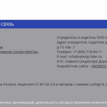
 СВЯЗЬ
Учредитель и издатель ООО 
Адрес учредителя, издателя, р
зи
д.13, кор. 2
рвисов Yandex.Metrika,
Телефон: +7 (495) 718-84-11
E-mail: info@vyborg-lider.ru
И.О. главного редактора Доро
Разработчик сайта –
INFOROS
Кочина, лицензия CC-BY-SA-3.0 и авторов c никами Ludvig14, л
енных организаций, деятельность которых признана нежелате