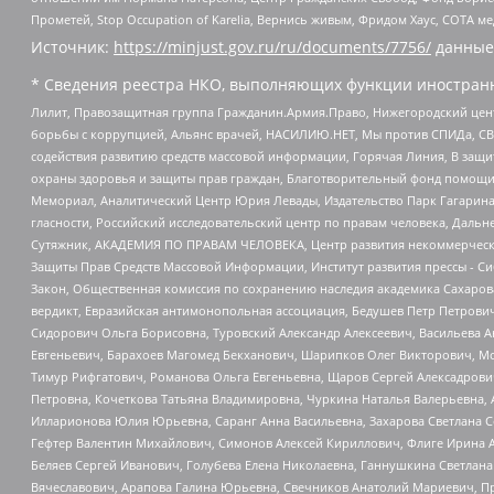
Прометей, Stop Occupation of Karelia, Вернись живым, Фридом Хаус, СОТА 
Источник:
https://minjust.gov.ru/ru/documents/7756/
данные
* Сведения реестра НКО, выполняющих функции иностранн
Лилит, Правозащитная группа Гражданин.Армия.Право, Нижегородский цент
борьбы с коррупцией, Альянс врачей, НАСИЛИЮ.НЕТ, Мы против СПИДа, СВЕ
содействия развитию средств массовой информации, Горячая Линия, В защ
охраны здоровья и защиты прав граждан, Благотворительный фонд помощи ос
Мемориал, Аналитический Центр Юрия Левады, Издательство Парк Гагарина
гласности, Российский исследовательский центр по правам человека, Даль
Сутяжник, АКАДЕМИЯ ПО ПРАВАМ ЧЕЛОВЕКА, Центр развития некоммерческих
Защиты Прав Средств Массовой Информации, Институт развития прессы - Си
Закон, Общественная комиссия по сохранению наследия академика Сахаров
вердикт, Евразийская антимонопольная ассоциация, Бедушев Петр Петрови
Сидорович Ольга Борисовна, Туровский Александр Алексеевич, Васильева А
Евгеньевич, Барахоев Магомед Бекханович, Шарипков Олег Викторович, М
Тимур Рифгатович, Романова Ольга Евгеньевна, Щаров Сергей Алексадрови
Петровна, Кочеткова Татьяна Владимировна, Чуркина Наталья Валерьевна, 
Илларионова Юлия Юрьевна, Саранг Анна Васильевна, Захарова Светлана 
Гефтер Валентин Михайлович, Симонов Алексей Кириллович, Флиге Ирина 
Беляев Сергей Иванович, Голубева Елена Николаевна, Ганнушкина Светлана
Вячеславович, Арапова Галина Юрьевна, Свечников Анатолий Мариевич, П