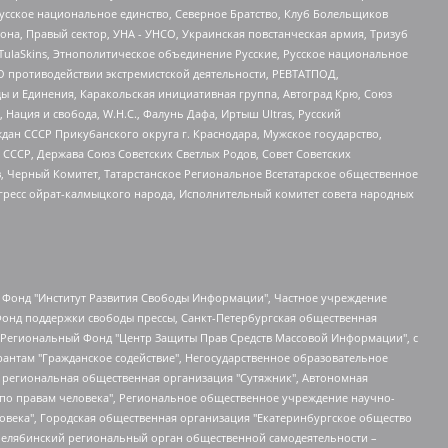
усское национальное единство, Северное Братство, Клуб Болельщиков
а, Правый сектор, УНА - УНСО, Украинская повстанческая армия, Тризуб
 TulaSkins, Этнополитическое объединение Русские, Русское национальное
О противодействии экстремистской деятельности, РЕВТАТПОД,
ы и Единения, Каракольская инициативная группа, Автоград Крю, Союз
 Нация и свобода, W.H.С., Фалунь Дафа, Иртыш Ultras, Русский
ан СССР Прикубанского округа г. Краснодара, Мужское государство,
СССР, Держава Союз Советских Светлых Родов, Совет Советских
в, Черный Комитет, Татарстанское Региональное Всетатарское общественное
гресс ойрат-калмыцкого народа, Исполнительный комитет совета народных
евосточное общественное движение "Маяк", Санкт-Петербургская ЛГБТ-инициативная группа "Выход", Инициативная группа ЛГБТ+ "Реверс", Алексеев Андрей Викторович, Бекбулатова Таисия Львовна, Беляев Иван Михайлович, Владыкина Елена Сергеевна, Гельман Марат Александрович, Никульшина Вероника Юрьевна, Толоконникова Надежда Андреевна, Шендерович Виктор Анатольевич, Общество с ограниченной ответственностью "Данное сообщение", Общество с ограниченной ответственностью Издательский дом "Новая глава", Айнбиндер Александра Александровна, Московский комьюнити-центр для ЛГБТ+инициатив, Благотворительный фонд развития филантропии, Deutsche Welle (Германия, Kurt-Schumacher-Strasse 3, 53113 Bonn), Борзунова Мария Михайловна, Воробьев Виктор Викторович, Голубева Анна Львовна, Константинова Алла Михайловна, Малкова Ирина Владимировна, Мурадов Мурад Абдулгалимович, Осетинская Елизавета Николаевна, Понасенков Евгений Николаевич, Ганапольский Матвей Юрьевич, Киселев Евгений Алексеевич, Борухович Ирина Григорьевна, Дремин Иван Тимофеевич, Дубровский Дмитрий Викторович, Красноярская региональная общественная организация поддержки и развития альтернативных образовательных технологий и межкультурных коммуникаций "ИНТЕРРА", Маяковская Екатерина Алексеевна, Фейгин Марк Захарович, Филимонов Андрей Викторович, Дзугкоева Регина Николаевна, Доброхотов Роман Александрович, Дудь Юрий Александрович, Елкин Сергей Владимирович, Кругликов Кирилл Игоревич, Сабунаева Мария Леонидовна, Семенов Алексей Владимирович, Шаинян Карен Багратович, Шульман Екатерина Михайловна, Асафьев Артур Валерьевич, Вахштайн Виктор Семенович, Венедиктов Алексей Алексеевич, Лушникова Екатерина Евгеньевна, Волков Леонид Михайлович, Невзоров Александр Глебович, Пархоменко Сергей Борисович, Сироткин Ярослав Николаевич, Кара-Мурза Владимир Владимирович, Баранова Наталья Владимировна, Гозман Леонид Яковлевич, Кагарлицкий Борис Юльевич, Климарев Михаил Валерьевич, Милов Владимир Станиславович, Автономная некоммерческая организация Краснодарский центр современного искусства "Типография", Моргенштерн Алишер Тагирович, Соболь Любовь Эдуардовна, Общество с ограниченной ответственностью "ЛИЗА НОРМ", Каспаров Гарри Кимович, Ходорковский Михаил Борисович, Общество с ограниченной ответственностью "Апрельские тезисы", Данилович Ирина Брониславовна, Кашин Олег Владимирович, Петров Николай Владимирович, Пивоваров Алексей Владимирович, Соколов Михаил Владимирович, Цветкова Юлия Владимировна, Чичваркин Евгений Александрович, Комитет против пыток/Команда против пыток, Общество с ограниченной ответственностью "Первый научный", Общество с ограниченной ответственностью "Вертолет и ко", Белоцерковская Вероника Борисовна, Кац Максим Евгеньевич, Лазарева Татьяна Юрьевна, Шаведдинов Руслан Табризович, Яшин Илья Валерьевич, Общество с ограниченной ответственностью "Иноагент ААВ", Алешковский Дмитрий Петрович, Альбац Евгения Марковна, Быков Дмитрий Львович, Галямина Юлия Евгеньевна, Лойко Сергей Леонидович, Мартынов Кирилл Константинович, Медведев Сергей Александрович, Крашенинников Федор Геннадиевич, Гордеева Катерина Вл