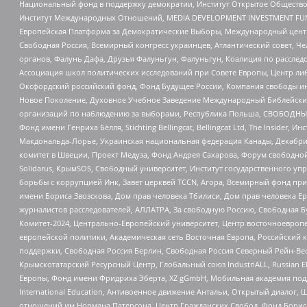
Национальный фонд в поддержку демократии, Институт Открытое Общество
Институт Международных Отношений, MEDIA DEVELOPMENT INVESTMENT FUND,
Европейская Платформа за Демократические Выборы, Международный цент
Свободная Россия, Всемирный конгресс украинцев, Атлантический совет, Ч
органов, Фалунь Дафа, Друзья Фалуньгун, Фалуньгун, Коалиция по рассле
Ассоциация школ политических исследований при Совете Европы, Центр ли
Оксфордский российский фонд, Фонд Будущее России, Компания свободы ин
Новое Поколение, Духовное Учебное Заведение Международный Библейский
организаций по наблюдению за выборами, Республика Польша, СВОБОДНЫЙ
Фонд имени Генриха Бёлля, Stichting Bellingcat, Bellingcat Ltd, The Inside
Макдональда-Лорье, Украинская национальная федерация Канады, Декабрис
комитет в Швеции, Проект Медуза, Фонд Андрея Сахарова, Форум свободной 
Solidarus, КрымSOS, Свободный университет, Институт государственного у
борьбы с коррупцией Инк, Завет церквей TCCN, Агора, Всемирный фонд при
имени Бориса Звозскова, Дом прав человека Тбилиси, Дом прав человека Ер
журналистов расследователей, АЛЛАТРА, За свободную Россию, Свободная Б
Комитет-2024, Центрально-Европейский университет, Центр восточноевроп
европейской политики, Академическая сеть Восточная Европа, Российский к
поддержки, Свободная Россия Берлин, Свободная Россия Северный Рейн-Вест
Крымскотатарский Ресурсный Центр, Глобальный союз IndustriALL, Russian E
Европы, Фонд имени Фридриха Эберта, XZ gGmbH, Мобильная академия поддержк
International Education, Антивоенное движение Антальи, Открытый диало
отношений им Нормана Патерсона, Центр Гражданских Свобод, Фонд Бориса