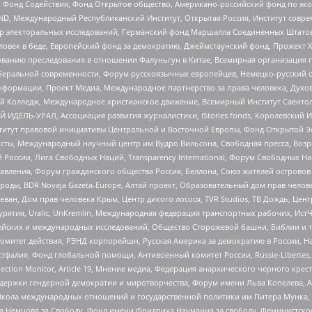
 Фонд Содействия, Фонд Открытое общество, Американо-российский фонд по э
 Международный Республиканский Институт, Открытая Россия, Институт совре
р электоральных исследований, Германский фонд Маршалла Соединенных Штатов
еловек в беде, Европейский фонд за демократию, Джеймстаунский фонд, Прожект
дованию преследования в отношении Фалуньгун в Китае, Всемирная организация 
беральной современности, Форум русскоязычных европейцев, Немецко-русский о
формации, Проект Медиа, Международное партнерство за права человека, Духов
 Колледж, Международное христианское движение, Всемирный Институт Саентол
 ИДЕЛЬ-УРАЛ, Ассоциация развития журналистики, IStories fonds, Королевск
r, Институт правовой инициативы Центральной и Восточной Европы, Фонд Открытой Э
ты, Международный научный центр им Вудро Вильсона, Свободная пресса, Возро
России, Лига Свободных Наций, Transparеncy International, Форум Свободных Н
правления, Форум гражданского общества Россия, Беллона, Союз жителей острово
роды, BDR Novaja Gazeta-Europe, Алтай проект, Образовательный дом прав челов
еван, Дом прав человека Крым, Центр дикого лосося, TVR Studios, ТВ Дождь, Це
урятия, Uralic, UnKremlin, Международная федерация транспортных рабочих, Ист
ейских и международных исследований, Общество Сторожевой башни, Библии и тр
омитет действия, РЭНД корпорейшн, Русская Америка за демократию в России, Н
фалия, Фонд глобальной помощи, Антивоенный комитет России, Russie-Libertes, L
lection Monitor, Article 19, Мнение медиа, Федерация анархического черного кр
и гендерной демократии и миротворчества, Форум имени Льва Копелева, American C
г, Школа международных отношений и государственной политики им Питера Мунка
 Немцова за Свободу, Фонд имени Фридриха Науманна за свободу, Феминистско