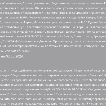
ных объединениях, Омская организация общественного политического движения Р
рганизация п. Боровский, Община Коренного Русского народа Щелковского район
гиозное объединение последователей инглиизма, Народная Социальная Инициатива,
 г. Астрахани, ВОЛЯ, Меджлис крымскотатарского народа, Рубеж Севера, ТОЙС, 
6, Независимость, Фирма, Молодежная правозащитная группа МПГ, Курсом Правд
ая республика Русь, Арестантское уголовное единство, Башкорт, Нация и свобода,
орьбы с коррупцией, Фонд защиты прав граждан, Штабы Навального, Совет гражд
ный совет граждан РСФСР СССР Архангельской области, Проект Штурм, Граждане 
tsApp, СИЧ-С14, Добровольческое Движение Организации украинских националисто
ный Совет Татарской Автономной Советской Социалистической Республики, Кон
БТ, Я.МЫ Сергей Фургал
 на
03.05.2024
мная некоммерческая организация "Центр по работе с проблемой насилия "НАСИЛИЮ.НЕТ", Межрегиональный профессиональный союз работников здравоохранения "Альянс врачей", Юридическое лицо, зарегистрированное в Латвийской Республике, SIA "Medusa Project" (регистрационный номер 40103797863, дата регистрации 10.06.2014), Некоммерческая организация "Фонд по борьбе с коррупцией", Автономная некоммерческая организация "Институт права и публичной политики", Баданин Роман Сергеевич, Гликин Максим Александрович, Железнова Мария Михайловна, Лукьянова Юлия Сергеевна, Маетная Елизавета Витальевна, Маняхин Петр Борисович, Чуракова Ольга Владимировна, Ярош Юлия Петровна, Юридическое лицо "The Insider SIA", зарегистрированное в Риге, Латвийская Республика (дата регистрации 26.06.2015), являющееся администратором доменного имени интернет-издания "The Insider SIA", https://theins.ru, Постернак Алексей Евгеньевич, Рубин Михаил Аркадьевич, Анин Роман Александрович, Юридическое лицо Istories fonds, зарегистрированное в Латвийской Республике (регистрационный номер 50008295751, дата регистрации 24.02.2020), Великовский Дмитрий Александрович, Долинина Ирина Николаевна, Мароховская Алеся Алексеевна, Шлейнов Роман Юрьевич, Шмагун Олеся Валентиновна, Общество с ограниченной ответственностью "Альтаир 2021", Общество с ограниченной ответственностью "Вега 2021", Общество с ограниченной ответственностью "Главный редактор 2021", Общество с ограниченной ответственностью "Ромашки монолит", Важенков Артем Валерьевич, Ивановская областная общественная организация "Центр гендерных исследований", Гурман Юрий Альбертович, Медиапроект "ОВД-Инфо", Егоров Владимир Владимирович, Жилинский Владимир Александрович, Общество с ограниченной ответственностью "ЗП", Иванова София Юрьевна, Карезина Инна Павловна, Кильтау Екатерина Викторовна, Петров Алексей Викторович, Пискунов Сергей Евгеньевич, Смирнов Сергей Сергеевич, Тихонов Михаил Сергеевич, Общество с ограниченной ответственностью "ЖУРНАЛИСТ-ИНОСТРАННЫЙ АГЕНТ", Арапова Галина Юрьевна, Вольтская Татьяна Анатольевна, Американская компания "Mason G.E.S. Anonymous Foundation" (США), являющаяся владельцем интернет-издания https://mnews.world/, Компания "Stichting Bellingcat", зарегистрированная в Нидерландах (дата регистрации 11.07.2018), Захаров Андрей Вячеславович, Клепиковская Екатерина Дмитриевна, Общество с ограниченной ответственностью "МЕМО", Перл Роман Александрович, Симонов Евгений Алексеевич, Соловьева Елена Анатольевна, Сотников Даниил Владимирович, Сурначева Елизавета Дмитриевна, Автономная некоммерческая организация по защите прав человека и информированию населения "Якутия – Наше Мнение", Общество с ограниченной ответственностью "Москоу диджитал медиа", с 26.01.2023 Общество с ограниченной ответственностью "Чайка Белые сады", Ветошкина Валерия Валерьевна, Заговора Максим Александрович, Межрегиональное общественное движение "Российская ЛГБТ - сеть", Оленичев Максим Владимирович, Павлов Иван Юрьевич, Скворцова Елена Сергеевна, Общество с ограниченной ответственностью "Как бы инагент", Кочетков Игорь Викторович, Общество с ограниченной ответственностью "Честные выборы", Еланчик Олег Александрович, Общество с ограниченной ответственностью "Нобелевский призыв", Гималова Регина Эмилевна, Григорьев Андрей Валерьевич, Григорьева Алина Александровна, Ассоциация по содействию защите прав призывников, альтернативнослужащих и военнослужащих "Правозащитная группа "Гражданин.Армия.Право", Хисамова Регина Фаритовна, Автономная некоммерческая организация по реализации социально-правовых программ "Лилит", Дальн