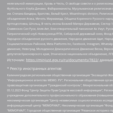
нелегальной иммиграции, Кровь и Честь, О свободе совести и о религиоз
Футбольного Клуба Динамо, Файзрахманисты, Мусульманская религиозная о
им. Степана Бандеры, Братство, Белый Крест, Misanthropic division, Рели
объединение Атака, Мечеть Мирмамеда, Община Коренного Русского народа
Артподготовка, Штольц, В честь иконы Божией Матери Державная, Сектор 1
Славянских Сил Руси, Алля-Аят, Благотворительный пансионат Ак Умут, Русск
Патриотический клуб-Новокузнецк/РПК, Сибирский державный союз, Фонд б
Народное объединение русского движения, Народное движение Адат, Народ
Социалистических Районов, Meta Platforms Inc, Facebook, Instagram, Wha
движение, Невоград, Молодежное Демократическое Движение Весна, Верхов
депутатов Красноярского края, Этническое национальное объединение, ЛГ
Источник:
https://minjust.gov.ru/ru/documents/7822/
данные
* Реестр иностранных агентов:
Калининградская региональная общественная организация "Экозащита!-Женсовет", Фонд содействия защите прав и свобод граждан "Общественный вердикт", Фонд "Институт Развития Свободы Информации", Частное учреждение "Информационное агентство МЕМО. РУ", Региональная общественная организация "Общественная комиссия по сохранению наследия академика Сахарова", Фонд поддержки свободы прессы, Санкт-Петербургская общественная правозащитная организация "Гражданский контроль", Межрегиональная общественная организация "Информационно-просветительский центр "Мемориал", Региональный Фонд "Центр Защиты Прав Средств Массовой Информации", с 05.12.2023 Фонд "Центр Защиты Прав Средств массовой информации", Региональная общественная благотворительная организация помощи беженцам и мигрантам "Гражданское содействие", Негосударственное образовательное учреждение дополнительного профессионального образования (повышение квалификации) специалистов "АКАДЕМИЯ ПО ПРАВАМ ЧЕЛОВЕКА", Свердловская региональная общественная организация "Сутяжник", Автономная некоммерческая организация "Центр независимых социологических исследований", Союз общественных объединений "Российский исследовательский центр по правам человека", Региональное общественное учреждение научно-информационный центр "МЕМОРИАЛ", Некоммерческая организация "Фонд защиты гласности", Автономная некоммерческая организация "Институт прав человека", Городская общественная организация "Екатеринбургское общество "МЕМОРИАЛ", Городская общественная организация "Рязанское историко-просветительское и правозащитное общество "Мемориал" (Рязанский Мемориал), Челябинский региональный орган общественной самодеятельности – женское общественное объединение "Женщины Евразии", Челябинский региональный орган общественной самодеятельности "Уральская правозащитная группа", Фонд содействия защите здоровья и социальной справедливости имени Андрея Рылькова, Автономная Некоммерческая Организация "Аналитический Центр Юрия Левады", Автономная некоммерческая организация социальной поддержки населения "Проект Апрель", Региональная общественная организация помощи женщинам и детям, находящимся в кризисной ситуации "Информационно-методический центр "Анна", Фонд содействия развитию массовых коммуникаций и правовому просвещению "Так-так-Так", Фонд содействия устойчивому развитию "Серебряная тайга", Свердловский региональный общественный фонд социальных проектов "Новое время", "Idel.Реалии", Кавказ.Реалии, Крым.Реалии, Телеканал Настоящее Время, Татаро-башкирская служба Радио Свобода (Azatliq Radiosi), Радио Свободная Европа/Радио Свобода (PCE/PC), "Сибирь.Реалии", "Фактограф", Благотворительный фонд помощи осужденным и их семьям, Автономная некоммерческая организация "Институт глобализации и социальных движений", Фонд "В защиту прав заключенных", Частное учреждение "Центр поддержки и содействия развитию средств массовой информации", Пензенский региональный общественный благотворительный фонд "Гражданский союз", "Север.Реалии", Некоммерческая организация Фонд "Правовая инициатива", Общество с ограниченной ответственностью "Радио Свободная Европа/Радио Свобода", Чешское информационное агентство "MEDIUM-ORIENT", Красноярская региональная общественная организация "Мы против СПИДа", Камалягин Денис Николаевич, Маркелов Сергей Евгеньевич, Пономарев Лев Александрович, Савицкая Людмила Алексеевна, Автоно