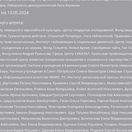
медиа, Либерально-демократическая Лига Украины
 на
13.05.2024
ого агента:
р немецкой и европейской культуры, Центр гендерных исследований, Фонд защи
ЧА, Гуманитарное действие, Открытый Петербург, Лига Избирателей, Правовая 
иту прав заключенных, Институт глобализации и социальных движений, Центр 
ужденным и их семьям, Фонд Тольятти, Новое время, Серебряная тайга, Так-Так-
, Фонд имени Андрея Рылькова, Сфера, Центр СИБАЛЬТ, Уральская правозащитна
невосточный центр развития гражданских инициатив и социального партнерства, 
 организаций, Частное учреждение в Калининграде Совета Министров северных 
бирь, Частное учреждение в Санкт-Петербурге Совета Министров Северных Стра
а, Информационное агентство МЕМО. РУ, Институт региональной прессы, Инсти
ч, Дзугкоева Регина Николаевна, Кривенко Сергей Владимирович, Милославски
настасия Евгеньевна, Ривина Анна Валерьевна, Бойко Анатолий Николаевич, Дуг
ошель Ирина Ароновна, Шведов Григорий Сергеевич, Пономарев Лев Александро
ч, Цирульников Борис Альбертович, Гасан Ольга Павловна, Паутов Юрий Анато
Акимова Татьяна Николаевна, Золотарева Екатерина Александровна, Рачинский Я
Сергеевна, Аверин Владимир Анатольевич, Щур Татьяна Михайловна, Щур Никола
Анатольевна, Мельникова Валентина Дмитриевна, Вититинова Елена Владимировн
 Алексеевна, Закс Елена Владимировна, Буртина Елена Юрьевна, Гендель Людмил
рохоров Вадим Юрьевич, Шахова Елена Владимировна, Подузов Сергей Васильеви