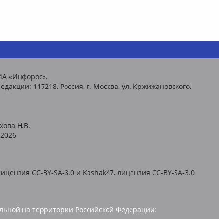
ИА «Инфорос».
едакции: 117218, Россия, г. Москва, ул. Кржижановского,
хова Н.В.
2026
ицензия CC-BY-SA-3.0 и Kashak47, лицензия CC-BY-SA-3.0
льной на территории Российской Федерации: