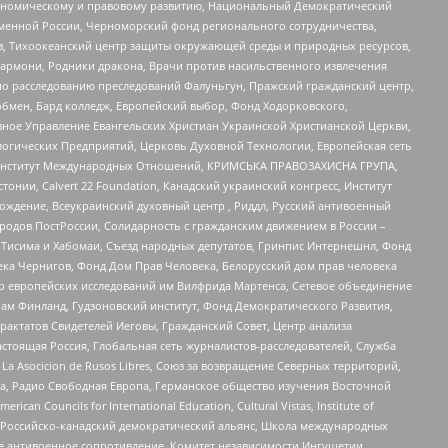
кономическому и правовому развитию, Национальный Демократический
менной России, Черноморский фонд регионального сотрудничества,
, Тихоокеанский центр защиты окружающей среды и природных ресурсов,
 Хармони, Родники дракона, Врачи против насильственного извлечения
по расследованию преследований Фалуньгун, Пражский гражданский центр,
бмен, Бард колледж, Европейский выбор, Фонд Ходорковского,
ное Управление Евангельских Христиан Украинской Христианской Церкви,
огических Предприятий, Церковь Духовной Технологии, Европейская сеть
ий Институт Международных Отношений, КРИМСЬКА ПРАВОЗАХИСНА ГРУПА,
стонии, Calvert 22 Foundation, Канадский украинский конгресс, Институт
ждение, Всеукраинский духовный центр , Риддл, Русский антивоенный
ародов ПостРоссии, Солидарность с гражданским движением в России –
в Тисима и Хабомаи, Съезд народных депутатов, Гринпис Интернешнл, Фонд
ека Чернигов, Фонд Дом Прав Человека, Белорусский дом прав человека
нтр европейских исследований им Вилфрида Мартенса, Сетевое объединение
Чам Финланд, Гудзоновский институт, Фонд Демократического Развития,
актатов Свидетелей Иеговы, Гражданский Совет, Центр анализа
астоящая Россия, Глобальная сеть журналистов-расследователей, Служба
a Asocicion de Rusos Libres, Союз за возвращение Северных территорий,
еста, Радио Свободная Европа, Германское общество изучения Восточной
ouncils for International Education, Cultural Vistas, Institute of
, Российско-канадский демократический альянс, Школа международных
е антивоенное сопротивление, Комитет независимости Ингушетии,