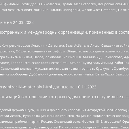
й Ефимович, Сухих Дарья Николаевна, Орлов Олег Петрович, Добровольская Анн
нсон Лев Семенович, Локшина Татьяна Иосифовна, Орлов Олег Петрович, Поляк
ые на
24.03.2022
ностранных и международных организаций, признанных в соотв
нгресс народов Ичкерии и Дагестана, База, Асбат аль-Ансар, Священная война,
уркестана, Общество социальных реформ, Общество возрождения исламского насл
Нусра ли-Ахль аш-Шам, Народное ополчение имени К. Минина и Д. Пожарского, Ад
сломи, Террористическое сообщество Сеть, Катиба Таухид валь-Джихад, Хайят Тах
, Хатлонский джамаат, Мусульманская религиозная группа п. Кушкуль г. Оренбу
ная самооборона, Дуббайский джамаат, московская ячейка, Батал-Хаджи Белхор
organizacii-i-materialy.html
данные на
16.11.2023
анизаций в отношении которых судом принято вступившее в з
 Родовой Державы Русь, Община Духовного Управления Асгардской Веси Беловод
детели Иеговы, Русское национальное единство, Национал-социалистическое об
истическая рабочая партия России, Славянский союз, Формат-18, Благородный Ор
ациональное единство, Древнерусской Инглистической церкви Православных Ста