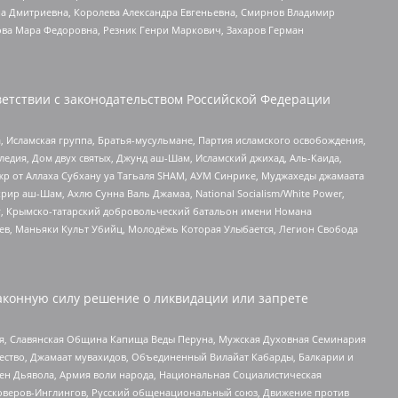
а Дмитриевна, Королева Александра Евгеньевна, Смирнов Владимир
ова Мара Федоровна, Резник Генри Маркович, Захаров Герман
етствии с законодательством Российской Федерации
 Исламская группа, Братья-мусульмане, Партия исламского освобождения,
едия, Дом двух святых, Джунд аш-Шам, Исламский джихад, Аль-Каида,
жр от Аллаха Субхану уа Тагьаля SHAM, АУМ Синрике, Муджахеды джамаата
рир аш-Шам, Ахлю Сунна Валь Джамаа, National Socialism/White Power,
рг, Крымско-татарский добровольческий батальон имени Номана
оев, Маньяки Культ Убийц, Молодёжь Которая Улыбается, Легион Свобода
аконную силу решение о ликвидации или запрете
ья, Славянская Община Капища Веды Перуна, Мужская Духовная Семинария
щество, Джамаат мувахидов, Объединенный Вилайат Кабарды, Балкарии и
ден Дьявола, Армия воли народа, Национальная Социалистическая
роверов-Инглингов, Русский общенациональный союз, Движение против