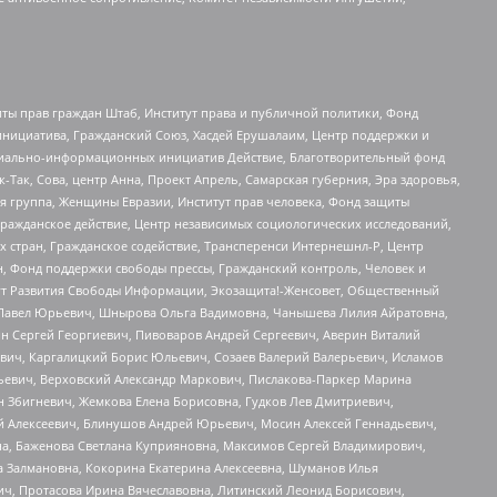
ты прав граждан Штаб, Институт права и публичной политики, Фонд
инициатива, Гражданский Союз, Хасдей Ерушалаим, Центр поддержки и
социально-информационных инициатив Действие, Благотворительный фонд
Так, Сова, центр Анна, Проект Апрель, Самарская губерния, Эра здоровья,
я группа, Женщины Евразии, Институт прав человека, Фонд защиты
Гражданское действие, Центр независимых социологических исследований,
стран, Гражданское содействие, Трансперенси Интернешнл-Р, Центр
н, Фонд поддержки свободы прессы, Гражданский контроль, Человек и
тут Развития Свободы Информации, Экозащита!-Женсовет, Общественный
й Павел Юрьевич, Шнырова Ольга Вадимовна, Чанышева Лилия Айратовна,
ин Сергей Георгиевич, Пивоваров Андрей Сергеевич, Аверин Виталий
вич, Каргалицкий Борис Юльевич, Созаев Валерий Валерьевич, Исламов
льевич, Верховский Александр Маркович, Пислакова-Паркер Марина
н Збигневич, Жемкова Елена Борисовна, Гудков Лев Дмитриевич,
й Алексеевич, Блинушов Андрей Юрьевич, Мосин Алексей Геннадьевич,
а, Баженова Светлана Куприяновна, Максимов Сергей Владимирович,
а Залмановна, Кокорина Екатерина Алексеевна, Шуманов Илья
ч, Протасова Ирина Вячеславовна, Литинский Леонид Борисович,