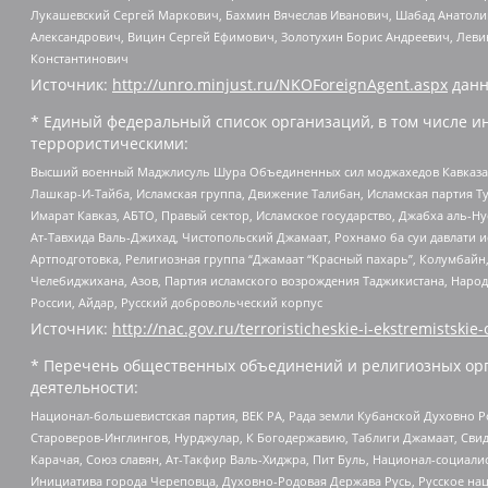
Лукашевский Сергей Маркович, Бахмин Вячеслав Иванович, Шабад Анатоли
Александрович, Вицин Сергей Ефимович, Золотухин Борис Андреевич, Леви
Константинович
Источник:
http://unro.minjust.ru/NKOForeignAgent.aspx
данн
* Единый федеральный список организаций, в том числе и
террористическими:
Высший военный Маджлисуль Шура Объединенных сил моджахедов Кавказа, Ко
Лашкар-И-Тайба, Исламская группа, Движение Талибан, Исламская партия Т
Имарат Кавказ, АБТО, Правый сектор, Исламское государство, Джабха аль-
Ат-Тавхида Валь-Джихад, Чистопольский Джамаат, Рохнамо ба суи давлати и
Артподготовка, Религиозная группа “Джамаат “Красный пахарь”, Колумбайн
Челебиджихана, Азов, Партия исламского возрождения Таджикистана, Народ
России, Айдар, Русский добровольческий корпус
Источник:
http://nac.gov.ru/terroristicheskie-i-ekstremistskie-
* Перечень общественных объединений и религиозных орг
деятельности:
Национал-большевистская партия, ВЕК РА, Рада земли Кубанской Духовно
Староверов-Инглингов, Нурджулар, К Богодержавию, Таблиги Джамаат, Сви
Карачая, Союз славян, Ат-Такфир Валь-Хиджра, Пит Буль, Национал-социал
Инициатива города Череповца, Духовно-Родовая Держава Русь, Русское н