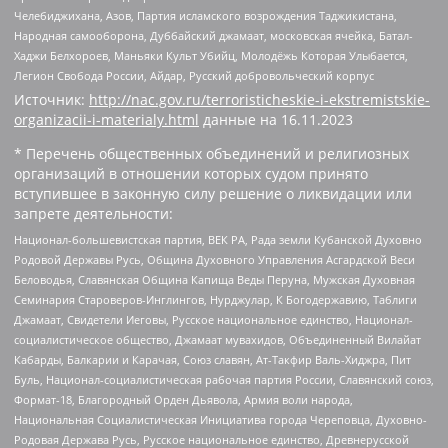
Челебиджихана, Азов, Партия исламского возрождения Таджикистана,
Народная самооборона, Дуббайский джамаат, московская ячейка, Батал-
Хаджи Белхороев, Маньяки Культ Убийц, Молодёжь Которая Улыбается,
Легион Свобода России, Айдар, Русский добровольческий корпус
Источник:
http://nac.gov.ru/terroristicheskie-i-ekstremistskie-
organizacii-i-materialy.html
данные на
16.11.2023
* Перечень общественных объединений и религиозных
организаций в отношении которых судом принято
вступившее в законную силу решение о ликвидации или
запрете деятельности:
Национал-большевистская партия, ВЕК РА, Рада земли Кубанской Духовно
Родовой Державы Русь, Община Духовного Управления Асгардской Веси
Беловодья, Славянская Община Капища Веды Перуна, Мужская Духовная
Семинария Староверов-Инглингов, Нурджулар, К Богодержавию, Таблиги
Джамаат, Свидетели Иеговы, Русское национальное единство, Национал-
социалистическое общество, Джамаат мувахидов, Объединенный Вилайат
Кабарды, Балкарии и Карачая, Союз славян, Ат-Такфир Валь-Хиджра, Пит
Буль, Национал-социалистическая рабочая партия России, Славянский союз,
Формат-18, Благородный Орден Дьявола, Армия воли народа,
Национальная Социалистическая Инициатива города Череповца, Духовно-
Родовая Держава Русь, Русское национальное единство, Древнерусской