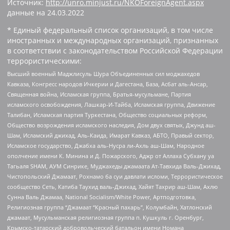
Источник:
http://unro.minjust.ru/NKOForeignAgent.aspx
данные на
24.03.2022
* Единый федеральный список организаций, в том числе
иностранных и международных организаций, признанных
в соответствии с законодательством Российской Федерации
террористическими:
Высший военный Маджлисуль Шура Объединенных сил моджахедов
Кавказа, Конгресс народов Ичкерии и Дагестана, База, Асбат аль-Ансар,
Священная война, Исламская группа, Братья-мусульмане, Партия
исламского освобождения, Лашкар-И-Тайба, Исламская группа, Движение
Талибан, Исламская партия Туркестана, Общество социальных реформ,
Общество возрождения исламского наследия, Дом двух святых, Джунд аш-
Шам, Исламский джихад, Аль-Каида, Имарат Кавказ, АБТО, Правый сектор,
Исламское государство, Джабха аль-Нусра ли-Ахль аш-Шам, Народное
ополчение имени К. Минина и Д. Пожарского, Аджр от Аллаха Субхану уа
Тагьаля SHAM, АУМ Синрике, Муджахеды джамаата Ат-Тавхида Валь-Джихад,
Чистопольский Джамаат, Рохнамо ба суи давлати исломи, Террористическое
сообщество Сеть, Катиба Таухид валь-Джихад, Хайят Тахрир аш-Шам, Ахлю
Сунна Валь Джамаа, National Socialism/White Power, Артподготовка,
Религиозная группа “Джамаат “Красный пахарь”, Колумбайн, Хатлонский
джамаат, Мусульманская религиозная группа п. Кушкуль г. Оренбург,
Крымско-татарский добровольческий батальон имени Номана