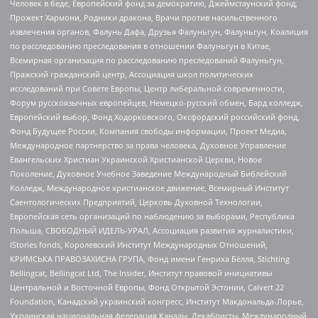
Человек в беде, Европейский фонд за демократию, Джеймстаунский фонд,
Прожект Хармони, Родники дракона, Врачи против насильственного
извлечения органов, Фалунь Дафа, Друзья Фалуньгун, Фалуньгун, Коалиция
по расследованию преследования в отношении Фалуньгун в Китае,
Всемирная организация по расследованию преследований Фалуньгун,
Пражский гражданский центр, Ассоциация школ политических
исследований при Совете Европы, Центр либеральной современности,
Форум русскоязычных европейцев, Немецко-русский обмен, Бард колледж,
Европейский выбор, Фонд Ходорковского, Оксфордский российский фонд,
Фонд Будущее России, Компания свободы информации, Проект Медиа,
Международное партнерство за права человека, Духовное Управление
Евангельских Христиан Украинской Христианской Церкви, Новое
Поколение, Духовное Учебное Заведение Международный Библейский
Колледж, Международное христианское движение, Всемирный Институт
Саентологических Предприятий, Церковь Духовной Технологии,
Европейская сеть организаций по наблюдению за выборами, Республика
Польша, СВОБОДНЫЙ ИДЕЛЬ-УРАЛ, Ассоциация развития журналистики,
IStories fonds, Королевский Институт Международных Отношений,
КРИМСЬКА ПРАВОЗАХИСНА ГРУПА, Фонд имени Генриха Бёлля, Stichting
Bellingcat, Bellingcat Ltd, The Insider, Институт правовой инициативы
Центральной и Восточной Европы, Фонд Открытой Эстонии, Calvert 22
Foundation, Канадский украинский конгресс, Институт Макдональда-Лорье,
Украинская национальная федерация Канады, Декабристы, Международный