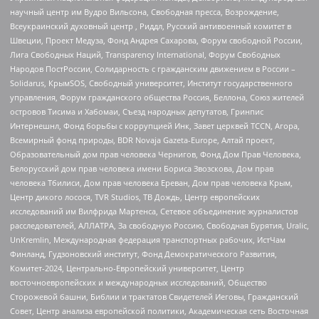
научный центр им Вудро Вильсона, Свободная пресса, Возрождение,
Всеукраинский духовный центр , Риддл, Русский антивоенный комитет в
Швеции, Проект Медуза, Фонд Андрея Сахарова, Форум свободной России,
Лига Свободных Наций, Transparеncy International, Форум Свободных
Народов ПостРоссии, Солидарность с гражданским движением в России –
Solidarus, КрымSOS, Свободный университет, Институт государственного
управления, Форум гражданского общества Россия, Беллона, Союз жителей
островов Тисима и Хабомаи, Съезд народных депутатов, Гринпис
Интернешнл, Фонд борьбы с коррупцией Инк, Завет церквей TCCN, Агора,
Всемирный фонд природы, BDR Novaja Gazeta-Europe, Алтай проект,
Образовательный дом прав человека Чернигов, Фонд Дом Прав Человека,
Белорусский дом прав человека имени Бориса Звозскова, Дом прав
человека Тбилиси, Дом прав человека Ереван, Дом прав человека Крым,
Центр дикого лосося, TVR Studios, ТВ Дождь, Центр европейских
исследований им Вилфрида Мартенса, Сетевое объединение журналистов
расследователей, АЛЛАТРА, За свободную Россию, Свободная Бурятия, Uralic,
UnKremlin, Международная федерация транспортных рабочих, ИстЧам
Финланд, Гудзоновский институт, Фонд Демократического Развития,
Комитет-2024, Центрально-Европейский университет, Центр
восточноевропейских и международных исследований, Общество
Сторожевой башни, Библии и трактатов Свидетелей Иеговы, Гражданский
Совет, Центр анализа европейской политики, Академическая сеть Восточная