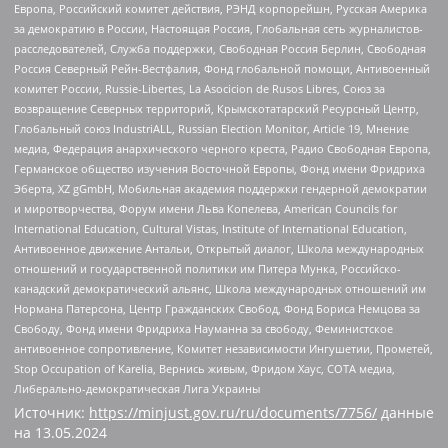
Европа, Российский комитет действия, РЭНД корпорейшн, Русская Америка
за демократию в России, Настоящая Россия, Глобальная сеть журналистов-
расследователей, Служба поддержки, Свободная Россия Берлин, Свободная
Россия Северный Рейн-Вестфалия, Фонд глобальной помощи, Антивоенный
комитет России, Russie-Libertes, La Asocicion de Rusos Libres, Союз за
возвращение Северных территорий, Крымскотатарский Ресурсный Центр,
Глобальный союз IndustriALL, Russian Election Monitor, Article 19, Мнение
медиа, Федерация анархического черного креста, Радио Свободная Европа,
Германское общество изучения Восточной Европы, Фонд имени Фридриха
Эберта, XZ gGmbH, Мобильная академия поддержки гендерной демократии
и миротворчества, Форум имени Льва Копелева, American Councils for
International Education, Cultural Vistas, Institute of International Education,
Антивоенное движение Антальи, Открытый диалог, Школа международных
отношений и государственной политики им Питера Мунка, Российско-
канадский демократический альянс, Школа международных отношений им
Нормана Патерсона, Центр Гражданских Свобод, Фонд Бориса Немцова за
Свободу, Фонд имени Фридриха Науманна за свободу, Феминистское
антивоенное сопротивление, Комитет независимости Ингушетии, Прометей,
Stop Occupation of Karelia, Вернись живым, Фридом Хаус, СОТА медиа,
Либерально-демократическая Лига Украины
Источник:
https://minjust.gov.ru/ru/documents/7756/
данные
на
13.05.2024