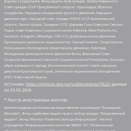
борьбы с коррупцией, Фонд защиты прав граждан, Штабы Навального,
Совет граждан СССР Прикубанского округа г. Краснодара, Мужское
государство, Народное объединение русского движения, Народное
движение Адат, Народный совет граждан РСФСР СССР Архангельской
области, Проект Штурм, Граждане СССР, Держава Союз Советских Светлых
Родов, Совет Советских Социалистических Районов, Meta Platforms Inc,
Facebook, Instagram, WhatsApp, СИЧ-С14, Добровольческое Движение
Организации украинских националистов, Черный Комитет, Татарстанское
Региональное Всетатарское общественное движение, Невоград,
Молодежное Демократическое Движение Весна, Верховный Совет
Татарской Автономной Советской Социалистической Республики, Конгресс
ойрат-калмыцкого народа, Исполнительный комитет совета народных
депутатов Красноярского края, Этническое национальное объединение,
ЛГБТ, Я.МЫ Сергей Фургал
Источник:
https://minjust.gov.ru/ru/documents/7822/
данные
на
03.05.2024
* Реестр иностранных агентов:
Калининградская региональная общественная организация "Экозащита!-Женсовет", Фонд содействия защите прав и свобод граждан "Общественный вердикт", Фонд "Институт Развития Свободы Информации", Частное учреждение "Информационное агентство МЕМО. РУ", Региональная общественная организация "Общественная комиссия по сохранению наследия академика Сахарова", Фонд поддержки свободы прессы, Санкт-Петербургская общественная правозащитная организация "Гражданский контроль", Межрегиональная общественная организация "Информационно-просветительский центр "Мемориал", Региональный Фонд "Центр Защиты Прав Средств Массовой Информации", с 05.12.2023 Фонд "Центр Защиты Прав Средств массовой информации", Региональная общественная благотворительная организация помощи беженцам и мигрантам "Гражданское содействие", Негосударственное образовательное учреждение дополнительного профессионального образования (повышение квалификации) специалистов "АКАДЕМИЯ ПО ПРАВАМ ЧЕЛОВЕКА", Свердловская региональная общественная организация "Сутяжник", Автономная некоммерческая организация "Центр независимых социологических исследований", Союз общественных объединений "Российский исследовательский центр по правам человека", Региональное общественное учреждение научно-информационный центр "МЕМОРИАЛ", Некоммерческая организация "Фонд защиты гласности", Автономная некоммерческая организация "Институт прав человека", Городская общественная организация "Екатеринбургское общество "МЕМОРИАЛ", Городская общественная организация "Рязанское историко-просветительское и правозащитное общество "Мемориал" (Рязанский Мемориал), Челябинский региональный орган общественной самодеятельности – женское общественное объединение "Женщины Евразии", Челябинский региональный орган общественной самодеятельности "Уральская правозащитная группа", Фонд содействия защите здоровья и социальной справедливости имени Андрея Рылькова, Автономная Некоммерческая Организация "Аналитический Центр Юрия Левады", Автономная некоммерческая организация социальной поддержки населения "Проект Апрель", Региональная общественная организация помощи женщинам и детям, находящимся в кризисной ситуации "Информационно-методический центр "Анна", Фонд содействия развитию массовых коммуникаций и правовому просвещению "Так-так-Так", Фонд содействия устойчивому развитию "Серебряная тайга", Свердловский региональный общественный фонд социальных проектов "Новое время", "Idel.Реалии", Кавказ.Реалии, Крым.Реалии, Телеканал Настоящее Время, Татаро-башкирская служба Радио Свобода (Azatliq Radiosi), Радио Свободная Европа/Радио Свобода (PCE/PC), "Сибирь.Реалии", "Фактограф", Благотворительный фонд помощи осужденным и их семьям, Автономная некоммерческая организация "Институт глобализации и социальных движений", Фонд "В защиту прав заключенных", Частное учреждение "Центр поддержки и содействия развитию средств массовой информации", Пензенский региональный общественный благотворительный фонд "Гражданский союз", "Север.Реалии", Некоммерческая организация Фонд "Правовая инициатива", Общество с ограниченной ответственностью "Радио Свободная Европа/Радио Свобода", Чешское информационное агентство "MEDIUM-ORIENT", Красноярская региональная общественная организация "Мы против СПИДа", Камалягин Денис Николаевич, Маркелов Сергей Евгеньевич, Пономарев Лев Александрович, Савицкая Людмила Алексеевна, Автономная некоммерческая организация "Центр по работе с проблемой насилия "НАСИЛИЮ.НЕТ", Межрегиональный профессиональный союз работников здравоохранения "Альянс врачей", Юридическое лицо, зарегистрированное в Латвийской Республике, SIA "Medusa Project" (регистрационный номер 40103797863, дата регистрации 10.06.2014), Некоммерческая организация "Фонд по борьбе с коррупцией", Автономная некоммерческая организация "Институт права и публичной политики", Баданин Роман Сергеевич, Гликин Максим Александрович, Железнова Мария Михайловна, Лукьянова Юлия Сергеевна, Маетная Елизавета Витальевна, Маняхин Петр Борисович, Чуракова Ольга Владимировна, Ярош Юлия Петровна, Юридическое лицо "The Insider SIA", зарегистрированное в Риге, Латвийская Республика (дата регистрации 26.06.2015), являющееся администратором доменного имени интернет-издания "The Insider SIA", https://theins.ru, Постернак Алексей Евгеньевич, Рубин Михаил Аркадьевич, Анин Роман Александрович, Юридическое лицо Istories fonds, зарегистрированное в Латвийской Республике (регистрационный номер 50008295751, дата регистрации 24.02.2020), Великовский Дмитрий Александрович, Долинина Ирина Николаевна, Мароховская Алеся Алексеевна, Шлейнов Роман Юрьевич, Шмагун Олеся Валентиновна, Общество с ограниченной ответственностью "Альтаир 2021", Общество с ограниченной ответственностью "Вега 2021", Общество с ограниченной ответственностью "Главный редактор 2021", Общество с ограниченной ответственностью "Ромашки монолит", Важенков Артем Валерьевич, Ивановская областная общественная организация "Центр гендерных исследований", Гурман Юрий Альбертович, Медиапроект "ОВД-Инфо", Егоров Владимир Владимирович, Жилинский Владимир Александрович, Общество с ограниченной ответственностью "ЗП", Иванова София Юрьевна, Карезина Инна Павловна, Кильтау Екатерина Викторовна, Петров Алексей Викторович, Пискунов Сергей Евгеньевич, Смирнов Сергей Сергеевич, Тихонов Михаил Сергеевич, Общество с ограниченной ответственностью "ЖУРНАЛИСТ-ИНОСТРАННЫЙ АГЕНТ", Арапова Галина Юрьевна, Вольтская Татьяна Анатольевна, Американская компания "Mason G.E.S. Anonymous Foundation" (США), являющаяся владельцем интернет-издания https://mnews.world/, Компания "Stichting Bellingcat", зарегистрированная в Нидерландах (дата регистрации 11.07.2018), Захаров Андрей Вячеславович, Клепиковская Екатерина Дмитриевна, Общество с ограниченной ответственностью "МЕМО", Перл Роман Александрович, Симонов Евгений Алексеевич, Соловьева Елена Анатольевна, Сотников Даниил Владимирович, Сурначева Елизавета Дмитриевна, Автономная некоммерческая организация по защите прав человека и информированию населения "Якутия – Наше Мнение", Общество с ограниченной ответственностью "Москоу диджитал медиа", с 26.01.2023 Общество с ограниченной ответственностью "Чайка Белые сады", Ветошкина Валерия Валерьевна, Заговора Максим Александрович, Межрегиональное общественное движение "Российская ЛГБТ - сеть", Оленичев Максим Владимирович, Павлов Иван Юрьевич, Скворцова Елена Сергеевна, Общество с ограниченной ответственностью "Как бы инагент", Кочетков Игорь Викторович, Общество с ограниченной ответственностью "Честные выборы", Еланчик Олег Александрович, Общество с ограниченной ответственностью "Нобелевский призыв", Гималова Регина Эмилевна, Григорьев Андрей Валерьевич, Григорьева Алина Александровна, Ассоциация по содействию защите прав призывников, альтернативнослужащих и военнослужащих "Правозащитная группа "Гражданин.Армия.Право", Хисамова Регина Фаритовна, Автономная некоммерческая организация по реализации социально-правовых программ "Лилит", Дальневосточное общественное движение "Маяк", Санкт-Петербургская ЛГБТ-инициативная группа "Выход", Инициативная группа ЛГБТ+ "Реверс", Алексеев Андрей Викторович, Бекбулатова Таисия Львовна, Беляев Иван Михайлович, Владыкина Елена Сергеевна, Гельман Марат Александрович, Никульшина Вероника Юрьевна, Толоконникова Надежда Андреевна, Шендерович Виктор Анатольевич, Общество с ограниченной ответственностью "Данное сообщение", Общество с ограниченной ответственностью Издательский дом "Новая глава", Айнбиндер Александра Александровна, Московский комьюнити-центр для ЛГБТ+инициатив, Благотворительный фонд развития филантропии, Deutsche Welle (Германия, Kurt-Schumacher-Strasse 3, 53113 Bonn), Борзунова Мария Михайловна, Воробьев Виктор Викторович, Голубева Анна Львовна, Константинова Алла Михайловна, Малкова Ирина Владимировна, Мурадов Мурад Абдулгалимович, Осетинская Елизавета Николаевна, Понасенков Евгений Николаевич, Ганапольский Матвей Юрьевич, Киселев Евгений Алексеевич, Борухович Ирина Григорьевна, Дремин Иван Тимофеевич, Дубровский Дмитрий Викторович, Красноярская региональная общественная организация поддержки и развития альтернативных образовательных технологий и межкультурных коммуникаций "ИНТЕРРА", Маяковская Екатерина Алексеевна, Фейгин Марк Захарович, Филимонов Андрей Викторович, Дзугкоева Регина Николаевна, Доброхотов Роман Александрович, Дудь Юрий Александрович, Елкин Сергей Владимирович, Кругликов Кирилл Игоревич, Сабунаева Мария Леонидовна, Семенов Алексей Владимирович, Шаинян Карен Багратович, Шульман Екатерина Михайловна, Асафьев Артур Валерьевич, Вахштайн Виктор Семенович, Венедиктов Алексей Алексеевич, Лушникова Екатерина Евгеньевна, Волков Леонид Михайлович, Невзоров Александр Глебович, Пархоменко Сергей Борисович, Сироткин Ярослав Николаевич, Кара-Мурза Владимир Владимирович, Баранова Наталья Владимировна, Гозман Леонид Яковлевич, Кагарлицкий Борис Юльевич, Климарев Михаил Валерьевич, Милов Владимир Станиславович, Автономная некоммерческая организация Краснодарский центр современного искусства "Типография", Моргенштерн Алишер Тагирович, Соболь Любовь Эдуардовна, Общество с ограниченной ответственностью "ЛИЗА НОРМ", Каспаров Гарри Кимович, Ходорковский Михаил Борисович, Общество с ограниченной ответственностью "Апрельские тезисы", Данилович Ирина Брониславовна, Кашин Олег Владимирович, Петров Николай Владимирович, Пивоваров Алексей Владимирович, Соколов Михаил Владимирович, Цветкова Юлия Владимировна, Чичваркин Евгений Александрович, Комитет против пыток/Команда против пыток, Общество с ограниченной ответственностью "Первый научный", Общество с ограниченной ответственностью "Вертолет и ко", Белоцерковская Вероника Борисовна, Кац Максим Евгеньевич, Лазарева Татьяна Юрьевна, Шаведдинов Руслан Табризович, Яшин Илья Валерьевич, Общество с ограниченной ответственностью "Иноагент ААВ", Алешковский Дмитрий Петрович, Альбац Евгения Марковна, Быков Дмитрий Львович, Галямина Юлия Евгеньевна, Лойко Сергей Леонидович, Мартынов Кирилл Константинович, Медведев Сергей Александрович, Крашенинников Федор Геннадиевич, Гордеева Катерина Вл