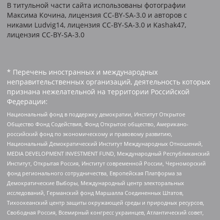
В титульной части сайта использованы фотографии
Максима Кочина, лицензия CC-BY-SA-3.0 и авторов c
никами Ludvig14, лицензия CC-BY-SA-3.0 и Kashak47,
лицензия CC-BY-SA-3.0
* Перечень иностранных и международных
неправительственных организаций, деятельность которых
признана нежелательной на территории Российской
Федерации:
Национальный фонд в поддержку демократии, Институт Открытое
Общество Фонд Содействия, Фонд Открытое общество, Американо-
российский фонд по экономическому и правовому развитию,
Национальный Демократический Институт Международных Отношений,
MEDIA DEVELOPMENT INVESTMENT FUND, Международный Республиканский
Институт, Открытая Россия, Институт современной России, Черноморский
фонд регионального сотрудничества, Европейская Платформа за
Демократические Выборы, Международный центр электоральных
исследований, Германский фонд Маршалла Соединенных Штатов,
Тихоокеанский центр защиты окружающей среды и природных ресурсов,
Свободная Россия, Всемирный конгресс украинцев, Атлантический совет,