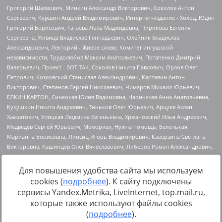
Для повышения удобства сайта мы используем
cookies (
подробнее
). К сайту подключены
Источник:
https://minjust.gov.ru/uploaded/files/reestr-
сервисы Yandex.Metrika, LiveInternet, top.mail.ru,
inostrannyih-agentov-22-03-2024.pdf
данные на
22.03.2024
которые также используют файлы cookies
(
подробнее
).