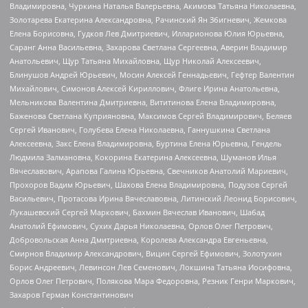
Владимировна, Чуркина Наталья Валерьевна, Акимова Татьяна Николаевна,
Золотарева Екатерина Александровна, Рачинский Ян Збигневич, Жемкова
Елена Борисовна, Гудков Лев Дмитриевич, Илларионова Юлия Юрьевна,
Саранг Анна Васильевна, Захарова Светлана Сергеевна, Аверин Владимир
Анатольевич, Щур Татьяна Михайловна, Щур Николай Алексеевич,
Блинушов Андрей Юрьевич, Мосин Алексей Геннадьевич, Гефтер Валентин
Михайлович, Симонов Алексей Кириллович, Флиге Ирина Анатольевна,
Мельникова Валентина Дмитриевна, Вититинова Елена Владимировна,
Баженова Светлана Куприяновна, Максимов Сергей Владимирович, Беляев
Сергей Иванович, Голубева Елена Николаевна, Ганнушкина Светлана
Алексеевна, Закс Елена Владимировна, Буртина Елена Юрьевна, Гендель
Людмила Залмановна, Кокорина Екатерина Алексеевна, Шуманов Илья
Вячеславович, Арапова Галина Юрьевна, Свечников Анатолий Мариевич,
Прохоров Вадим Юрьевич, Шахова Елена Владимировна, Подузов Сергей
Васильевич, Протасова Ирина Вячеславовна, Литинский Леонид Борисович,
Лукашевский Сергей Маркович, Бахмин Вячеслав Иванович, Шабад
Анатолий Ефимович, Сухих Дарья Николаевна, Орлов Олег Петрович,
Добровольская Анна Дмитриевна, Королева Александра Евгеньевна,
Смирнов Владимир Александрович, Вицин Сергей Ефимович, Золотухин
Борис Андреевич, Левинсон Лев Семенович, Локшина Татьяна Иосифовна,
Орлов Олег Петрович, Полякова Мара Федоровна, Резник Генри Маркович,
Захаров Герман Константинович