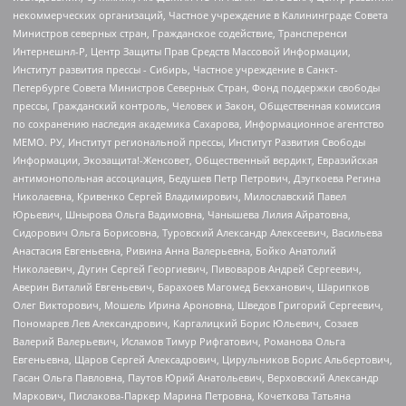
некоммерческих организаций, Частное учреждение в Калининграде Совета
Министров северных стран, Гражданское содействие, Трансперенси
Интернешнл-Р, Центр Защиты Прав Средств Массовой Информации,
Институт развития прессы - Сибирь, Частное учреждение в Санкт-
Петербурге Совета Министров Северных Стран, Фонд поддержки свободы
прессы, Гражданский контроль, Человек и Закон, Общественная комиссия
по сохранению наследия академика Сахарова, Информационное агентство
МЕМО. РУ, Институт региональной прессы, Институт Развития Свободы
Информации, Экозащита!-Женсовет, Общественный вердикт, Евразийская
антимонопольная ассоциация, Бедушев Петр Петрович, Дзугкоева Регина
Николаевна, Кривенко Сергей Владимирович, Милославский Павел
Юрьевич, Шнырова Ольга Вадимовна, Чанышева Лилия Айратовна,
Сидорович Ольга Борисовна, Туровский Александр Алексеевич, Васильева
Анастасия Евгеньевна, Ривина Анна Валерьевна, Бойко Анатолий
Николаевич, Дугин Сергей Георгиевич, Пивоваров Андрей Сергеевич,
Аверин Виталий Евгеньевич, Барахоев Магомед Бекханович, Шарипков
Олег Викторович, Мошель Ирина Ароновна, Шведов Григорий Сергеевич,
Пономарев Лев Александрович, Каргалицкий Борис Юльевич, Созаев
Валерий Валерьевич, Исламов Тимур Рифгатович, Романова Ольга
Евгеньевна, Щаров Сергей Алексадрович, Цирульников Борис Альбертович,
Гасан Ольга Павловна, Паутов Юрий Анатольевич, Верховский Александр
Маркович, Пислакова-Паркер Марина Петровна, Кочеткова Татьяна