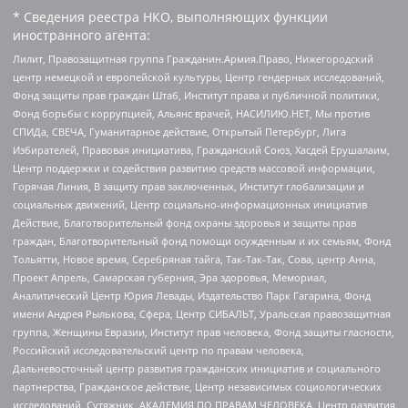
* Сведения реестра НКО, выполняющих функции
иностранного агента:
Лилит, Правозащитная группа Гражданин.Армия.Право, Нижегородский
центр немецкой и европейской культуры, Центр гендерных исследований,
Фонд защиты прав граждан Штаб, Институт права и публичной политики,
Фонд борьбы с коррупцией, Альянс врачей, НАСИЛИЮ.НЕТ, Мы против
СПИДа, СВЕЧА, Гуманитарное действие, Открытый Петербург, Лига
Избирателей, Правовая инициатива, Гражданский Союз, Хасдей Ерушалаим,
Центр поддержки и содействия развитию средств массовой информации,
Горячая Линия, В защиту прав заключенных, Институт глобализации и
социальных движений, Центр социально-информационных инициатив
Действие, Благотворительный фонд охраны здоровья и защиты прав
граждан, Благотворительный фонд помощи осужденным и их семьям, Фонд
Тольятти, Новое время, Серебряная тайга, Так-Так-Так, Сова, центр Анна,
Проект Апрель, Самарская губерния, Эра здоровья, Мемориал,
Аналитический Центр Юрия Левады, Издательство Парк Гагарина, Фонд
имени Андрея Рылькова, Сфера, Центр СИБАЛЬТ, Уральская правозащитная
группа, Женщины Евразии, Институт прав человека, Фонд защиты гласности,
Российский исследовательский центр по правам человека,
Дальневосточный центр развития гражданских инициатив и социального
партнерства, Гражданское действие, Центр независимых социологических
исследований, Сутяжник, АКАДЕМИЯ ПО ПРАВАМ ЧЕЛОВЕКА, Центр развития