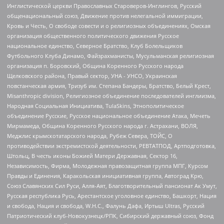
Инглистической церкви Православных Староверов-Инглингов, Русский
общенациональный союз, Движение против нелегальной иммиграции,
Кровь и Честь, О свободе совести и о религиозных объединениях, Омская
организация общественного политического движения Русское
национальное единство, Северное Братство, Клуб Болельщиков
Футбольного Клуба Динамо, Файзрахманисты, Мусульманская религиозная
организация п. Боровский, Община Коренного Русского народа
Щелковского района, Правый сектор, УНА - УНСО, Украинская
повстанческая армия, Тризуб им. Степана Бандеры, Братство, Белый Крест,
Misanthropic division, Религиозное объединение последователей инглиизма,
Народная Социальная Инициатива, TulaSkins, Этнополитическое
объединение Русские, Русское национальное объединение Атака, Мечеть
Мирмамеда, Община Коренного Русского народа г. Астрахани, ВОЛЯ,
Меджлис крымскотатарского народа, Рубеж Севера, ТОЙС, О
противодействии экстремистской деятельности, РЕВТАТПОД, Артподготовка,
Штольц, В честь иконы Божией Матери Державная, Сектор 16,
Независимость, Фирма, Молодежная правозащитная группа МПГ, Курсом
Правды и Единения, Каракольская инициативная группа, Автоград Крю,
Союз Славянских Сил Руси, Алля-Аят, Благотворительный пансионат Ак Умут,
Русская республика Русь, Арестантское уголовное единство, Башкорт, Нация
и свобода, Нация и свобода, W.H.С., Фалунь Дафа, Иртыш Ultras, Русский
Патриотический клуб-Новокузнецк/РПК, Сибирский державный союз, Фонд