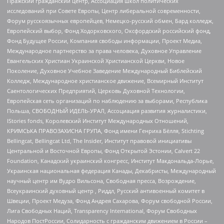
Пражский гражданский центр, Ассоциация школ политических
исследований при Совете Европы, Центр либеральной современности,
Форум русскоязычных европейцев, Немецко-русский обмен, Бард колледж,
Европейский выбор, Фонд Ходорковского, Оксфордский российский фонд,
Фонд Будущее России, Компания свободы информации, Проект Медиа,
Международное партнерство за права человека, Духовное Управление
Евангельских Христиан Украинской Христианской Церкви, Новое
Поколение, Духовное Учебное Заведение Международный Библейский
Колледж, Международное христианское движение, Всемирный Институт
Саентологических Предприятий, Церковь Духовной Технологии,
Европейская сеть организаций по наблюдению за выборами, Республика
Польша, СВОБОДНЫЙ ИДЕЛЬ-УРАЛ, Ассоциация развития журналистики,
IStories fonds, Королевский Институт Международных Отношений,
КРИМСЬКА ПРАВОЗАХИСНА ГРУПА, Фонд имени Генриха Бёлля, Stichting
Bellingcat, Bellingcat Ltd, The Insider, Институт правовой инициативы
Центральной и Восточной Европы, Фонд Открытой Эстонии, Calvert 22
Foundation, Канадский украинский конгресс, Институт Макдональда-Лорье,
Украинская национальная федерация Канады, Декабристы, Международный
научный центр им Вудро Вильсона, Свободная пресса, Возрождение,
Всеукраинский духовный центр , Риддл, Русский антивоенный комитет в
Швеции, Проект Медуза, Фонд Андрея Сахарова, Форум свободной России,
Лига Свободных Наций, Transparеncy International, Форум Свободных
Народов ПостРоссии, Солидарность с гражданским движением в России –