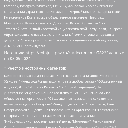
Родов, Совет Советских Социалистических Районов, Meta Platforms Inc,
Facebook, Instagram, WhatsApp, СИЧ-С14, Добровольческое Движение
Организации украинских националистов, Черный Комитет, Татарстанское
Региональное Всетатарское общественное движение, Невоград,
Молодежное Демократическое Движение Весна, Верховный Совет
Татарской Автономной Советской Социалистической Республики, Конгресс
ойрат-калмыцкого народа, Исполнительный комитет совета народных
депутатов Красноярского края, Этническое национальное объединение,
ЛГБТ, Я.МЫ Сергей Фургал
Источник:
https://minjust.gov.ru/ru/documents/7822/
данные
на
03.05.2024
* Реестр иностранных агентов:
Калининградская региональная общественная организация "Экозащита!-Женсовет", Фонд содействия защите прав и свобод граждан "Общественный вердикт", Фонд "Институт Развития Свободы Информации", Частное учреждение "Информационное агентство МЕМО. РУ", Региональная общественная организация "Общественная комиссия по сохранению наследия академика Сахарова", Фонд поддержки свободы прессы, Санкт-Петербургская общественная правозащитная организация "Гражданский контроль", Межрегиональная общественная организация "Информационно-просветительский центр "Мемориал", Региональный Фонд "Центр Защиты Прав Средств Массовой Информации", с 05.12.2023 Фонд "Центр Защиты Прав Средств массовой информации", Региональная общественная благотворительная организация помощи беженцам и мигрантам "Гражданское содействие", Негосударственное образовательное учреждение дополнительного профессионального образования (повышение квалификации) специалистов "АКАДЕМИЯ ПО ПРАВАМ ЧЕЛОВЕКА", Свердловская региональная общественная организация "Сутяжник", Автономная некоммерческая организация "Центр независимых социологических исследований", Союз общественных объединений "Российский исследовательский центр по правам человека", Региональное общественное учреждение научно-информационный центр "МЕМОРИАЛ", Некоммерческая организация "Фонд защиты гласности", Автономная некоммерческая организация "Институт прав человека", Городская общественная организация "Екатеринбургское общество "МЕМОРИАЛ", Городская общественная организация "Рязанское историко-просветительское и правозащитное общество "Мемориал" (Рязанский Мемориал), Челябинский региональный орган общественной самодеятельности – женское общественное объединение "Женщины Евразии", Челябинский региональный орган общественной самодеятельности "Уральская правозащитная группа", Фонд содействия защите здоровья и социальной справедливости имени Андрея Рылькова, Автономная Некоммерческая Организация "Аналитический Центр Юрия Левады", Автономная некоммерческая организация социальной поддержки населения "Проект Апрель", Региональная общественная организация помощи женщинам и детям, находящимся в кризисной ситуации "Информационно-методический центр "Анна", Фонд содействия развитию массовых коммуникаций и правовому просвещению "Так-так-Так", Фонд содействия устойчивому развитию "Серебряная тайга", Свердловский региональный общественный фонд социальных проектов "Новое время", "Idel.Реалии", Кавказ.Реалии, Крым.Реалии, Телеканал Настоящее Время, Татаро-башкирская служба Радио Свобода (Azatliq Radiosi), Радио Свободная Европа/Радио Свобода (PCE/PC), "Сибирь.Реалии", "Фактограф", Благотворительный фонд помощи осужденным и их семьям, Автономная некоммерческая организация "Институт глобализации и социальных движений", Фонд "В защиту прав заключенных", Частное учреждение "Центр поддержки и содействия развитию средств массовой информации", Пензенский региональный общественный благотворительный фонд "Гражданский союз", "Север.Реалии", Некоммерческая организация Фонд "Правовая инициатива", Общество с ограниченной ответственностью "Радио Свободная Европа/Радио Свобода", Чешское информационное агентство "MEDIUM-ORIENT", Красноярская региональная общественная организация "Мы против СПИДа", Камалягин Денис Николаевич, Маркелов Сергей Евгеньевич, Пономарев Лев Александрович, Савицкая Людмила Алексеевна, Автономная некоммерческая организация "Центр по работе с проблемой насилия "НАСИЛИЮ.НЕТ", Межрегиональный профессиональный союз работников здравоохранения "Альянс врачей", Юридическое лицо, зарегистрированное в Латвийской Республике, SIA "Medusa Project" (регистрационный номер 40103797863, дата регистрации 10.06.2014), Некоммерческая организация "Фонд по борьбе с коррупцией", Автономная некоммерческая организация "Институт права и публичной политики", Баданин Роман Сергеевич, Гликин Максим Александрович, Железнова Мария Михайловна, Лукьянова Юлия Сергеевна, Маетная Елизавета Витальевна, Маняхин Петр Борисович, Чуракова Ольга Владимировна, Ярош Юлия Петровна, Юридическое лицо "The Insider SIA", зарегистрированное в Риге, Латвийская Республика (дата регистрации 26.06.2015), являющееся администратором доменного имени интернет-издания "The Insider SIA", https://theins.ru, Постернак Алексей Евгеньевич, Рубин Михаил Аркадьевич, Анин Роман Александрович, Юридическое лицо Istories fonds, зарегистрированное в Латвийской Республике (регистрационный номер 50008295751, дата регистрации 24.02.2020), Великовский Дмитрий Александрович, Долинина Ирина Николаевна, Мароховская Алеся Алексеевна, Шлейнов Роман Юрьевич, Шмагун Олеся Валентиновна, Общество с ограниченной ответственностью "Альтаир 2021", Общество с ограниченной ответственностью "Вега 2021", Общество с ограниченной ответственностью "Главный редактор 2021", Общество с ограниченной ответственностью "Ромашки монолит", Важенков Артем Валерьевич, Ивановская областная общественная организация "Центр гендерных исследований", Гурман Юрий Альбертович, Медиапроект "ОВД-Инфо", Егоров Владимир Владимирович, Жилинский Владимир Александрович, Общество с ограниченной ответственностью "ЗП", Иванова София Юрьевна, Карезина Инна Павловна, Кильтау Екатерина Викторовна, Петров Алексей Викторович, Пискунов Сергей Евгеньевич, Смирнов Сергей Сергеевич, Тихонов Михаил Сергеевич, Общество с ограниченной ответственностью "ЖУРНАЛИСТ-ИНОСТРАННЫЙ АГЕНТ", Арапова Галина Юрьевна, Вольтская Татьяна Анатольевна, Американская компания "Mason G.E.S. Anonymous Foundation" (США), являющаяся владельцем интернет-издания https://mnews.world/, Компания "Stichting Bellingcat", зарегистрированная в Нидерландах (дата регистрации 11.07.2018), Захаров Андрей Вячеславович, Клепиковская Екатерина Дмитриевна, Общество с ограниченной ответственностью "МЕМО", Перл Роман Александрович, Симонов Евгений Алексеевич, Соловьева Елена Анатольевна, Сотников Даниил Владимирович, Сурначева Елизавета Дмитриевна, Автономная некоммерческая организация по защите прав человека и информированию населения "Якутия – Наше Мнение", Общество с ограниченной ответственностью "Москоу диджитал медиа", с 26.01.2023 Общество с ограниченной ответственностью "Чайка Белые сады", Ветошкина Валерия Валерьевна, Заговора Максим Александрович, Межрегиональное общественное движение "Российская ЛГБТ - сеть", Оленичев Максим Владимирович, Павлов Иван Юрьевич, Скворцова Елена Сергеевна, Общество с ограниченной ответственностью "Как бы инагент", Кочетков Игорь Викторович, Общество с ограниченной ответственностью "Честные выборы", Еланчик Олег Александрович, Общество с ограниченной ответственностью "Нобелевский призыв", Гималова Регина Эмилевна, Григорьев Андрей Валерьевич, Григорьева Алина Александровна, Ассоциация по содействию защите прав призывников, альтернативнослужащих и военнослужащих "Правозащитная группа "Гражданин.Армия.Право", Хисамова Регина Фаритовна, Автономная некоммерческая организация по реализации социально-правовых программ "Лилит", Дальневосточное общественное движение "Маяк", Санкт-Петербургская ЛГБТ-инициативная группа "Выход", Инициативная группа ЛГБТ+ "Реверс", Алексеев Андрей Викторович, Бекбулатова Таисия Львовна, Беляев Иван Михайлович, Владыкина Елена Сергеевна, Гельман Марат Александрович, Никульшина Вероника Юрьевна, Толоконникова Надежда Андреевна, Шендерович Виктор Анатольевич, Общество с ограниченной ответственностью "Данное сообщение", Общество с ограниченной ответственностью Издательский дом "Новая глава", Айнбиндер Александра Александровна, Московский комьюнити-центр для ЛГБТ+инициатив, Благотворительный фонд развития филантропии, Deutsche Welle (Германия, Kurt-Schumacher-Strasse 3, 53113 Bonn), Борзунова Мария Михайловна, Воробьев Виктор Викторович, Голубева Анна Львовна, Константинова Алла Михайловна, Малкова Ирина Владимировна, Мурадов Мурад Абдулгалимович, Осетинская Елизавета Николаевна, Понасенков Евгений Николаевич, Ганапольский Матвей Юрьевич, Киселев Евгений Алексеевич, Борухович Ирина Григорьевна, Дремин Иван Тимофеевич, Дубровский Дмитрий Викторович, Красноярская региональная общественная организация поддержки и развития альтернативных образовательных технологий и межкультурных коммуникаций "ИНТЕРРА", Маяковская Екатерина Алексеевна, Фейгин Марк Захарович, Филимонов Андрей Викторович, Дзугкоева Регина Николаевна, Доброхотов Роман Александрович, Дудь Юрий Александрович, Елкин Сергей Владимирович, Кругликов Кирилл Игоревич, Сабунаева Мария Леонидовна, Семенов Алексей Владимирович, Шаинян Карен Багратович, Шульман Екатерина Михайловна, Асафьев Артур Валерьевич, Вахштайн Виктор Семенович, Венедиктов Алексей Алексеевич, Лушникова Екатерина Евгеньевна, Волков Леонид Михайлович, Невзоров Александр Глебович, Пархоменко Сергей Борисович, Сироткин Ярослав Николаевич, Кара-Мурза Владимир Владимирович, Баранова Наталья Владимировна, Гозман Леонид Яковлевич, Кагарлицкий Борис Юльевич, Климарев Михаил Валерьевич, Милов Владимир Станиславович, Автономная некоммерческая организация Краснодарский центр современного искусства "Типография", Моргенштерн Алишер Тагирович, Соболь Любовь Эдуардовна, Общество с ограниченной ответственностью "ЛИЗА НОРМ", Каспаров Гарри Кимович, Ходорковский Михаил Борисович, Общество с ограниченной ответственностью "Апрельские тезисы", Данилович Ирина Брониславовна, Кашин Олег Владимирович, Петров Николай Владимирович, Пивоваров Алексей Владимирович, Соколов Михаил Владимирович, Цветкова Юлия Владимировна, Чичваркин Евгений Александрович, Комитет против пыток/Команда против пыток, Общество с ограниченной ответственностью "Первый научный", Общество с ограниченной ответственностью "Вертолет и ко", Белоцерковская Вероника Борисовна, Кац Максим Евгеньевич, Лазарева Татьяна Юрьевна, Шаведдинов Руслан Табризович, Яшин Илья Валерьевич, Общество с ограниченной ответственностью "Иноагент ААВ", Алешковский Дмитрий Петрович, Альбац Евгения Марковна, Быков Дмитрий Львович, Галямина Юлия Евгеньевна, Лойко Сергей Леонидович, Мартынов Кирилл Константинович, Медведев Сергей Александрович, Крашенинников Федор Геннадиевич, Гордеева Катерина Вл