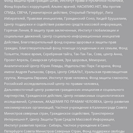
Фонд защиты прав граждан Штаб, Институт права и публичной политики,
Фонд борьбы с коррупцией, Альянс врачей, НАСИЛИЮ.НЕТ, Мы против
СПИДа, СВЕЧА, Гуманитарное действие, Открытый Петербург, Лига
Избирателей, Правовая инициатива, Гражданский Союз, Хасдей Ерушалаим,
Центр поддержки и содействия развитию средств массовой информации,
Горячая Линия, В защиту прав заключенных, Институт глобализации и
социальных движений, Центр социально-информационных инициатив
Действие, Благотворительный фонд охраны здоровья и защиты прав
граждан, Благотворительный фонд помощи осужденным и их семьям, Фонд
Тольятти, Новое время, Серебряная тайга, Так-Так-Так, Сова, центр Анна,
Проект Апрель, Самарская губерния, Эра здоровья, Мемориал,
Аналитический Центр Юрия Левады, Издательство Парк Гагарина, Фонд
имени Андрея Рылькова, Сфера, Центр СИБАЛЬТ, Уральская правозащитная
группа, Женщины Евразии, Институт прав человека, Фонд защиты гласности,
Российский исследовательский центр по правам человека,
Дальневосточный центр развития гражданских инициатив и социального
партнерства, Гражданское действие, Центр независимых социологических
исследований, Сутяжник, АКАДЕМИЯ ПО ПРАВАМ ЧЕЛОВЕКА, Центр развития
некоммерческих организаций, Частное учреждение в Калининграде Совета
Министров северных стран, Гражданское содействие, Трансперенси
Интернешнл-Р, Центр Защиты Прав Средств Массовой Информации,
Институт развития прессы - Сибирь, Частное учреждение в Санкт-
Петербурге Совета Министров Северных Стран, Фонд поддержки свободы