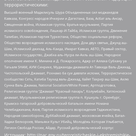
террористическими:
Высший военный Маджлисуль Шура Объединенных сил моджахедов
Кавказа, Конгресс народов Ичкерии и Дагестана, База, Асбат аль-Ансар,
Священная война, Исламская группа, Братья-мусульмане, Партия
исламского освобождения, Лашкар-И-Тайба, Исламская группа, Движение
Талибан, Исламская партия Туркестана, Общество социальных реформ,
Общество возрождения исламского наследия, Дом двух святых, Джунд аш-
Шам, Исламский джихад, Аль-Каида, Имарат Кавказ, АБТО, Правый сектор,
Исламское государство, Джабха аль-Нусра ли-Ахль аш-Шам, Народное
ополчение имени К. Минина и Д. Пожарского, Аджр от Аллаха Субхану уа
Тагьаля SHAM, АУМ Синрике, Муджахеды джамаата Ат-Тавхида Валь-Джихад,
Чистопольский Джамаат, Рохнамо ба суи давлати исломи, Террористическое
сообщество Сеть, Катиба Таухид валь-Джихад, Хайят Тахрир аш-Шам, Ахлю
Сунна Валь Джамаа, National Socialism/White Power, Артподготовка,
Религиозная группа “Джамаат “Красный пахарь”, Колумбайн, Хатлонский
джамаат, Мусульманская религиозная группа п. Кушкуль г. Оренбург,
Крымско-татарский добровольческий батальон имени Номана
Челебиджихана, Азов, Партия исламского возрождения Таджикистана,
Народная самооборона, Дуббайский джамаат, московская ячейка, Батал-
Хаджи Белхороев, Маньяки Культ Убийц, Молодёжь Которая Улыбается,
Легион Свобода России, Айдар, Русский добровольческий корпус
Источник:
http://nac.gov.ru/terroristicheskie-i-ekstremistskie-