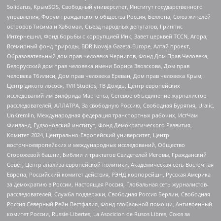
Solidarus, КрымSOS, Свободный университет, Институт государственного
управления, Форум гражданского общества Россия, Беллона, Союз жителей
островов Тисима и Хабомаи, Съезд народных депутатов, Гринпис
Интернешнл, Фонд борьбы с коррупцией Инк, Завет церквей TCCN, Агора,
Всемирный фонд природы, BDR Novaja Gazeta-Europe, Алтай проект,
Образовательный дом прав человека Чернигов, Фонд Дом Прав Человека,
Белорусский дом прав человека имени Бориса Звозскова, Дом прав
человека Тбилиси, Дом прав человека Ереван, Дом прав человека Крым,
Центр дикого лосося, TVR Studios, ТВ Дождь, Центр европейских
исследований им Вилфрида Мартенса, Сетевое объединение журналистов
расследователей, АЛЛАТРА, За свободную Россию, Свободная Бурятия, Uralic,
UnKremlin, Международная федерация транспортных рабочих, ИстЧам
Финланд, Гудзоновский институт, Фонд Демократического Развития,
Комитет-2024, Центрально-Европейский университет, Центр
восточноевропейских и международных исследований, Общество
Сторожевой башни, Библии и трактатов Свидетелей Иеговы, Гражданский
Совет, Центр анализа европейской политики, Академическая сеть Восточная
Европа, Российский комитет действия, РЭНД корпорейшн, Русская Америка
за демократию в России, Настоящая Россия, Глобальная сеть журналистов-
расследователей, Служба поддержки, Свободная Россия Берлин, Свободная
Россия Северный Рейн-Вестфалия, Фонд глобальной помощи, Антивоенный
комитет России, Russie-Libertes, La Asocicion de Rusos Libres, Союз за