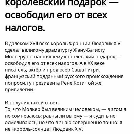
королевский подарок —
освободил его от всех
налогов.
В далёком XVII веке король Франции Людовик XIV
сделал великому драматургу Жану-Батисту
Мольеру по-настоящему королевский подарок —
освободил его от всех налогов. А в XX веке
писатель, актёр и продюсер Саша Гитри,
французский подданный русского происхождения
попросил у президента Рене Коти той же
привилегии.
И получил такой ответ:
То, что Мольер был великим человеком, — в этом я
не сомневаюсь; равны ли вы ему — я судить не
осмеливаюсь; но что я знаю совершенно точно: я
не «король-солнце» Людовик XIV.