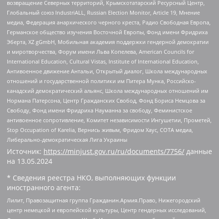
возвращение Северных территорий, Крымскотатарский Ресурсный Центр,
Глобальный союз IndustriALL, Russian Election Monitor, Article 19, Мнение
медиа, Федерация анархического черного креста, Радио Свободная Европа,
Германское общество изучения Восточной Европы, Фонд имени Фридриха
Эберта, XZ gGmbH, Мобильная академия поддержки гендерной демократии
и миротворчества, Форум имени Льва Копелева, American Councils for
International Education, Cultural Vistas, Institute of International Education,
Антивоенное движение Антальи, Открытый диалог, Школа международных
отношений и государственной политики им Питера Мунка, Российско-
канадский демократический альянс, Школа международных отношений им
Нормана Патерсона, Центр Гражданских Свобод, Фонд Бориса Немцова за
Свободу, Фонд имени Фридриха Науманна за свободу, Феминистское
антивоенное сопротивление, Комитет независимости Ингушетии, Прометей,
Stop Occupation of Karelia, Вернись живым, Фридом Хаус, СОТА медиа,
Либерально-демократическая Лига Украины
Источник:
https://minjust.gov.ru/ru/documents/7756/
данные
на
13.05.2024
* Сведения реестра НКО, выполняющих функции
иностранного агента:
Лилит, Правозащитная группа Гражданин.Армия.Право, Нижегородский
центр немецкой и европейской культуры, Центр гендерных исследований,