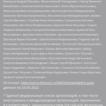
Блинушов Андрей Юрьевич, Мосин Алексей Геннадьевич, Гефтер Валентин
Михайлович, Симонов Алексей Кириллович, Флиге Ирина Анатольевна,
Мельникова Валентина Дмитриевна, Вититинова Елена Владимировна,
Баженова Светлана Куприяновна, Максимов Сергей Владимирович, Беляев
Сергей Иванович, Голубева Елена Николаевна, Ганнушкина Светлана
Алексеевна, Закс Елена Владимировна, Буртина Елена Юрьевна, Гендель
Людмила Залмановна, Кокорина Екатерина Алексеевна, Шуманов Илья
Вячеславович, Арапова Галина Юрьевна, Свечников Анатолий Мариевич,
Прохоров Вадим Юрьевич, Шахова Елена Владимировна, Подузов Сергей
Васильевич, Протасова Ирина Вячеславовна, Литинский Леонид Борисович,
Лукашевский Сергей Маркович, Бахмин Вячеслав Иванович, Шабад
Анатолий Ефимович, Сухих Дарья Николаевна, Орлов Олег Петрович,
Добровольская Анна Дмитриевна, Королева Александра Евгеньевна,
Смирнов Владимир Александрович, Вицин Сергей Ефимович, Золотухин
Борис Андреевич, Левинсон Лев Семенович, Локшина Татьяна Иосифовна,
Орлов Олег Петрович, Полякова Мара Федоровна, Резник Генри Маркович,
Захаров Герман Константинович
Источник:
http://unro.minjust.ru/NKOForeignAgent.aspx
данные на
24.03.2022
* Единый федеральный список организаций, в том числе
иностранных и международных организаций, признанных
в соответствии с законодательством Российской Федерации