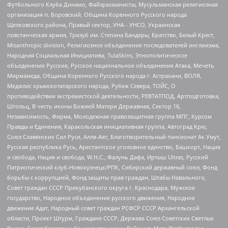
Футбольного Клуба Динамо, Файзрахманисты, Мусульманская религиозная
организация п. Боровский, Община Коренного Русского народа
Щелковского района, Правый сектор, УНА - УНСО, Украинская
повстанческая армия, Тризуб им. Степана Бандеры, Братство, Белый Крест,
Misanthropic division, Религиозное объединение последователей инглиизма,
Народная Социальная Инициатива, TulaSkins, Этнополитическое
объединение Русские, Русское национальное объединение Атака, Мечеть
Мирмамеда, Община Коренного Русского народа г. Астрахани, ВОЛЯ,
Меджлис крымскотатарского народа, Рубеж Севера, ТОЙС, О
противодействии экстремистской деятельности, РЕВТАТПОД, Артподготовка,
Штольц, В честь иконы Божией Матери Державная, Сектор 16,
Независимость, Фирма, Молодежная правозащитная группа МПГ, Курсом
Правды и Единения, Каракольская инициативная группа, Автоград Крю,
Союз Славянских Сил Руси, Алля-Аят, Благотворительный пансионат Ак Умут,
Русская республика Русь, Арестантское уголовное единство, Башкорт, Нация
и свобода, Нация и свобода, W.H.С., Фалунь Дафа, Иртыш Ultras, Русский
Патриотический клуб-Новокузнецк/РПК, Сибирский державный союз, Фонд
борьбы с коррупцией, Фонд защиты прав граждан, Штабы Навального,
Совет граждан СССР Прикубанского округа г. Краснодара, Мужское
государство, Народное объединение русского движения, Народное
движение Адат, Народный совет граждан РСФСР СССР Архангельской
области, Проект Штурм, Граждане СССР, Держава Союз Советских Светлых