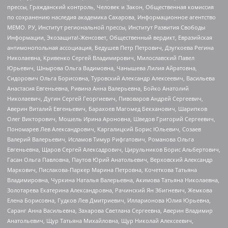
прессы, Гражданский контроль, Человек и Закон, Общественная комиссия
по сохранению наследия академика Сахарова, Информационное агентство
МЕМО. РУ, Институт региональной прессы, Институт Развития Свободы
Информации, Экозащита!-Женсовет, Общественный вердикт, Евразийская
антимонопольная ассоциация, Бедушев Петр Петрович, Дзугкоева Регина
Николаевна, Кривенко Сергей Владимирович, Милославский Павел
Юрьевич, Шнырова Ольга Вадимовна, Чанышева Лилия Айратовна,
Сидорович Ольга Борисовна, Туровский Александр Алексеевич, Васильева
Анастасия Евгеньевна, Ривина Анна Валерьевна, Бойко Анатолий
Николаевич, Дугин Сергей Георгиевич, Пивоваров Андрей Сергеевич,
Аверин Виталий Евгеньевич, Барахоев Магомед Бекханович, Шарипков
Олег Викторович, Мошель Ирина Ароновна, Шведов Григорий Сергеевич,
Пономарев Лев Александрович, Каргалицкий Борис Юльевич, Созаев
Валерий Валерьевич, Исламов Тимур Рифгатович, Романова Ольга
Евгеньевна, Щаров Сергей Алексадрович, Цирульников Борис Альбертович,
Гасан Ольга Павловна, Паутов Юрий Анатольевич, Верховский Александр
Маркович, Пислакова-Паркер Марина Петровна, Кочеткова Татьяна
Владимировна, Чуркина Наталья Валерьевна, Акимова Татьяна Николаевна,
Золотарева Екатерина Александровна, Рачинский Ян Збигневич, Жемкова
Елена Борисовна, Гудков Лев Дмитриевич, Илларионова Юлия Юрьевна,
Саранг Анна Васильевна, Захарова Светлана Сергеевна, Аверин Владимир
Анатольевич, Щур Татьяна Михайловна, Щур Николай Алексеевич,