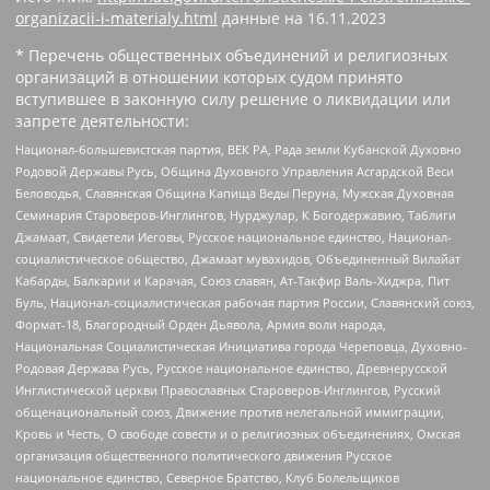
organizacii-i-materialy.html
данные на
16.11.2023
* Перечень общественных объединений и религиозных
организаций в отношении которых судом принято
вступившее в законную силу решение о ликвидации или
запрете деятельности:
Национал-большевистская партия, ВЕК РА, Рада земли Кубанской Духовно
Родовой Державы Русь, Община Духовного Управления Асгардской Веси
Беловодья, Славянская Община Капища Веды Перуна, Мужская Духовная
Семинария Староверов-Инглингов, Нурджулар, К Богодержавию, Таблиги
Джамаат, Свидетели Иеговы, Русское национальное единство, Национал-
социалистическое общество, Джамаат мувахидов, Объединенный Вилайат
Кабарды, Балкарии и Карачая, Союз славян, Ат-Такфир Валь-Хиджра, Пит
Буль, Национал-социалистическая рабочая партия России, Славянский союз,
Формат-18, Благородный Орден Дьявола, Армия воли народа,
Национальная Социалистическая Инициатива города Череповца, Духовно-
Родовая Держава Русь, Русское национальное единство, Древнерусской
Инглистической церкви Православных Староверов-Инглингов, Русский
общенациональный союз, Движение против нелегальной иммиграции,
Кровь и Честь, О свободе совести и о религиозных объединениях, Омская
организация общественного политического движения Русское
национальное единство, Северное Братство, Клуб Болельщиков