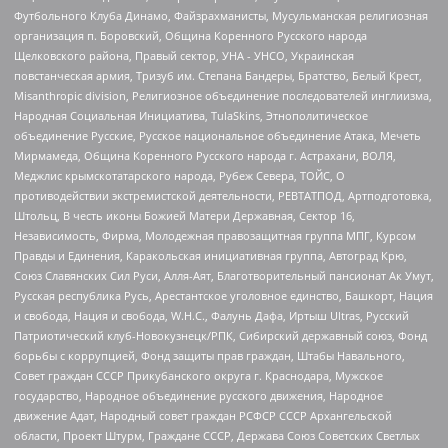
Футбольного Клуба Динамо, Файзрахманисты, Мусульманская религиозная
организация п. Боровский, Община Коренного Русского народа
Щелковского района, Правый сектор, УНА - УНСО, Украинская
повстанческая армия, Тризуб им. Степана Бандеры, Братство, Белый Крест,
Misanthropic division, Религиозное объединение последователей инглиизма,
Народная Социальная Инициатива, TulaSkins, Этнополитическое
объединение Русские, Русское национальное объединение Атака, Мечеть
Мирмамеда, Община Коренного Русского народа г. Астрахани, ВОЛЯ,
Меджлис крымскотатарского народа, Рубеж Севера, ТОЙС, О
противодействии экстремистской деятельности, РЕВТАТПОД, Артподготовка,
Штольц, В честь иконы Божией Матери Державная, Сектор 16,
Независимость, Фирма, Молодежная правозащитная группа МПГ, Курсом
Правды и Единения, Каракольская инициативная группа, Автоград Крю,
Союз Славянских Сил Руси, Алля-Аят, Благотворительный пансионат Ак Умут,
Русская республика Русь, Арестантское уголовное единство, Башкорт, Нация
и свобода, Нация и свобода, W.H.С., Фалунь Дафа, Иртыш Ultras, Русский
Патриотический клуб-Новокузнецк/РПК, Сибирский державный союз, Фонд
борьбы с коррупцией, Фонд защиты прав граждан, Штабы Навального,
Совет граждан СССР Прикубанского округа г. Краснодара, Мужское
государство, Народное объединение русского движения, Народное
движение Адат, Народный совет граждан РСФСР СССР Архангельской
области, Проект Штурм, Граждане СССР, Держава Союз Советских Светлых