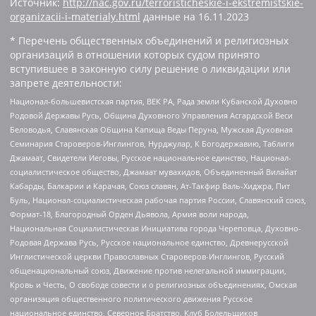
Источник:
http://nac.gov.ru/terroristicheskie-i-ekstremistskie-
organizacii-i-materialy.html
данные на
16.11.2023
* Перечень общественных объединений и религиозных
организаций в отношении которых судом принято
вступившее в законную силу решение о ликвидации или
запрете деятельности:
Национал-большевистская партия, ВЕК РА, Рада земли Кубанской Духовно
Родовой Державы Русь, Община Духовного Управления Асгардской Веси
Беловодья, Славянская Община Капища Веды Перуна, Мужская Духовная
Семинария Староверов-Инглингов, Нурджулар, К Богодержавию, Таблиги
Джамаат, Свидетели Иеговы, Русское национальное единство, Национал-
социалистическое общество, Джамаат мувахидов, Объединенный Вилайат
Кабарды, Балкарии и Карачая, Союз славян, Ат-Такфир Валь-Хиджра, Пит
Буль, Национал-социалистическая рабочая партия России, Славянский союз,
Формат-18, Благородный Орден Дьявола, Армия воли народа,
Национальная Социалистическая Инициатива города Череповца, Духовно-
Родовая Держава Русь, Русское национальное единство, Древнерусской
Инглистической церкви Православных Староверов-Инглингов, Русский
общенациональный союз, Движение против нелегальной иммиграции,
Кровь и Честь, О свободе совести и о религиозных объединениях, Омская
организация общественного политического движения Русское
национальное единство, Северное Братство, Клуб Болельщиков