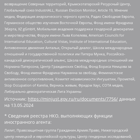
возвращение Северных территорий, Крымскотатарский Ресурсный Центр,
Глобальный союз IndustriALL, Russian Election Monitor, Article 19, Мнение
медиа, Федерация анархического черного креста, Радио Свободная Европа,
Германское общество изучения Восточной Европы, Фонд имени Фридриха
Эберта, XZ gGmbH, Мобильная академия поддержки гендерной демократии
и миротворчества, Форум имени Льва Копелева, American Councils for
International Education, Cultural Vistas, Institute of International Education,
Антивоенное движение Антальи, Открытый диалог, Школа международных
отношений и государственной политики им Питера Мунка, Российско-
канадский демократический альянс, Школа международных отношений им
Нормана Патерсона, Центр Гражданских Свобод, Фонд Бориса Немцова за
Свободу, Фонд имени Фридриха Науманна за свободу, Феминистское
антивоенное сопротивление, Комитет независимости Ингушетии, Прометей,
Stop Occupation of Karelia, Вернись живым, Фридом Хаус, СОТА медиа,
Либерально-демократическая Лига Украины
Источник:
https://minjust.gov.ru/ru/documents/7756/
данные
на
13.05.2024
* Сведения реестра НКО, выполняющих функции
иностранного агента:
Лилит, Правозащитная группа Гражданин.Армия.Право, Нижегородский
центр немецкой и европейской культуры, Центр гендерных исследований,