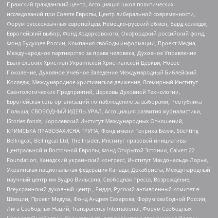
Пражский гражданский центр, Ассоциация школ политических
исследований при Совете Европы, Центр либеральной современности,
Форум русскоязычных европейцев, Немецко-русский обмен, Бард колледж,
Европейский выбор, Фонд Ходорковского, Оксфордский российский фонд,
Фонд Будущее России, Компания свободы информации, Проект Медиа,
Международное партнерство за права человека, Духовное Управление
Евангельских Христиан Украинской Христианской Церкви, Новое
Поколение, Духовное Учебное Заведение Международный Библейский
Колледж, Международное христианское движение, Всемирный Институт
Саентологических Предприятий, Церковь Духовной Технологии,
Европейская сеть организаций по наблюдению за выборами, Республика
Польша, СВОБОДНЫЙ ИДЕЛЬ-УРАЛ, Ассоциация развития журналистики,
IStories fonds, Королевский Институт Международных Отношений,
КРИМСЬКА ПРАВОЗАХИСНА ГРУПА, Фонд имени Генриха Бёлля, Stichting
Bellingcat, Bellingcat Ltd, The Insider, Институт правовой инициативы
Центральной и Восточной Европы, Фонд Открытой Эстонии, Calvert 22
Foundation, Канадский украинский конгресс, Институт Макдональда-Лорье,
Украинская национальная федерация Канады, Декабристы, Международный
научный центр им Вудро Вильсона, Свободная пресса, Возрождение,
Всеукраинский духовный центр , Риддл, Русский антивоенный комитет в
Швеции, Проект Медуза, Фонд Андрея Сахарова, Форум свободной России,
Лига Свободных Наций, Transparеncy International, Форум Свободных