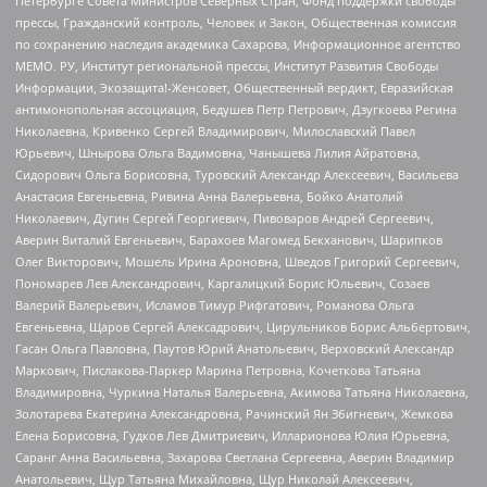
Петербурге Совета Министров Северных Стран, Фонд поддержки свободы
прессы, Гражданский контроль, Человек и Закон, Общественная комиссия
по сохранению наследия академика Сахарова, Информационное агентство
МЕМО. РУ, Институт региональной прессы, Институт Развития Свободы
Информации, Экозащита!-Женсовет, Общественный вердикт, Евразийская
антимонопольная ассоциация, Бедушев Петр Петрович, Дзугкоева Регина
Николаевна, Кривенко Сергей Владимирович, Милославский Павел
Юрьевич, Шнырова Ольга Вадимовна, Чанышева Лилия Айратовна,
Сидорович Ольга Борисовна, Туровский Александр Алексеевич, Васильева
Анастасия Евгеньевна, Ривина Анна Валерьевна, Бойко Анатолий
Николаевич, Дугин Сергей Георгиевич, Пивоваров Андрей Сергеевич,
Аверин Виталий Евгеньевич, Барахоев Магомед Бекханович, Шарипков
Олег Викторович, Мошель Ирина Ароновна, Шведов Григорий Сергеевич,
Пономарев Лев Александрович, Каргалицкий Борис Юльевич, Созаев
Валерий Валерьевич, Исламов Тимур Рифгатович, Романова Ольга
Евгеньевна, Щаров Сергей Алексадрович, Цирульников Борис Альбертович,
Гасан Ольга Павловна, Паутов Юрий Анатольевич, Верховский Александр
Маркович, Пислакова-Паркер Марина Петровна, Кочеткова Татьяна
Владимировна, Чуркина Наталья Валерьевна, Акимова Татьяна Николаевна,
Золотарева Екатерина Александровна, Рачинский Ян Збигневич, Жемкова
Елена Борисовна, Гудков Лев Дмитриевич, Илларионова Юлия Юрьевна,
Саранг Анна Васильевна, Захарова Светлана Сергеевна, Аверин Владимир
Анатольевич, Щур Татьяна Михайловна, Щур Николай Алексеевич,