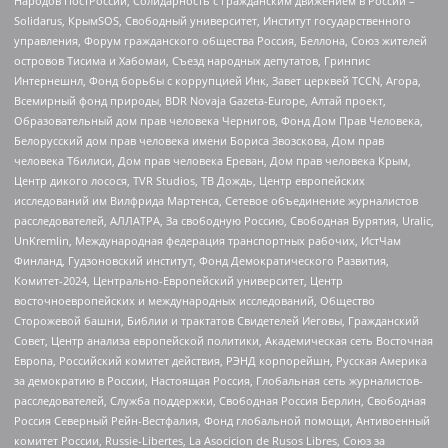
Народов ПостРоссии, Солидарность с гражданским движением в России –
Solidarus, КрымSOS, Свободный университет, Институт государственного
управления, Форум гражданского общества Россия, Беллона, Союз жителей
островов Тисима и Хабомаи, Съезд народных депутатов, Гринпис
Интернешнл, Фонд борьбы с коррупцией Инк, Завет церквей TCCN, Агора,
Всемирный фонд природы, BDR Novaja Gazeta-Europe, Алтай проект,
Образовательный дом прав человека Чернигов, Фонд Дом Прав Человека,
Белорусский дом прав человека имени Бориса Звозскова, Дом прав
человека Тбилиси, Дом прав человека Ереван, Дом прав человека Крым,
Центр дикого лосося, TVR Studios, ТВ Дождь, Центр европейских
исследований им Вилфрида Мартенса, Сетевое объединение журналистов
расследователей, АЛЛАТРА, За свободную Россию, Свободная Бурятия, Uralic,
UnKremlin, Международная федерация транспортных рабочих, ИстЧам
Финланд, Гудзоновский институт, Фонд Демократического Развития,
Комитет-2024, Центрально-Европейский университет, Центр
восточноевропейских и международных исследований, Общество
Сторожевой башни, Библии и трактатов Свидетелей Иеговы, Гражданский
Совет, Центр анализа европейской политики, Академическая сеть Восточная
Европа, Российский комитет действия, РЭНД корпорейшн, Русская Америка
за демократию в России, Настоящая Россия, Глобальная сеть журналистов-
расследователей, Служба поддержки, Свободная Россия Берлин, Свободная
Россия Северный Рейн-Вестфалия, Фонд глобальной помощи, Антивоенный
комитет России, Russie-Libertes, La Asocicion de Rusos Libres, Союз за