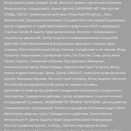
Фонд защиты прав граждан Штаб, Институт права и публичной политики,
Фонд борьбы с коррупцией, Альянс врачей, НАСИЛИЮ.НЕТ, Мы против
СПИДа, СВЕЧА, Гуманитарное действие, Открытый Петербург, Лига
Избирателей, Правовая инициатива, Гражданский Союз, Хасдей Ерушалаим,
Центр поддержки и содействия развитию средств массовой информации,
Горячая Линия, В защиту прав заключенных, Институт глобализации и
социальных движений, Центр социально-информационных инициатив
Действие, Благотворительный фонд охраны здоровья и защиты прав
граждан, Благотворительный фонд помощи осужденным и их семьям, Фонд
Тольятти, Новое время, Серебряная тайга, Так-Так-Так, Сова, центр Анна,
Проект Апрель, Самарская губерния, Эра здоровья, Мемориал,
Аналитический Центр Юрия Левады, Издательство Парк Гагарина, Фонд
имени Андрея Рылькова, Сфера, Центр СИБАЛЬТ, Уральская правозащитная
группа, Женщины Евразии, Институт прав человека, Фонд защиты гласности,
Российский исследовательский центр по правам человека,
Дальневосточный центр развития гражданских инициатив и социального
партнерства, Гражданское действие, Центр независимых социологических
исследований, Сутяжник, АКАДЕМИЯ ПО ПРАВАМ ЧЕЛОВЕКА, Центр развития
некоммерческих организаций, Частное учреждение в Калининграде Совета
Министров северных стран, Гражданское содействие, Трансперенси
Интернешнл-Р, Центр Защиты Прав Средств Массовой Информации,
Институт развития прессы - Сибирь, Частное учреждение в Санкт-