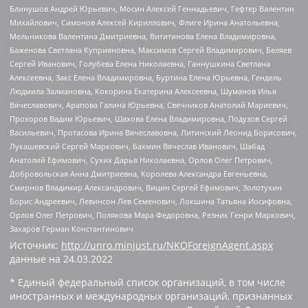
Блинушов Андрей Юрьевич, Мосин Алексей Геннадьевич, Гефтер Валентин
Михайлович, Симонов Алексей Кириллович, Флиге Ирина Анатольевна,
Мельникова Валентина Дмитриевна, Вититинова Елена Владимировна,
Баженова Светлана Куприяновна, Максимов Сергей Владимирович, Беляев
Сергей Иванович, Голубева Елена Николаевна, Ганнушкина Светлана
Алексеевна, Закс Елена Владимировна, Буртина Елена Юрьевна, Гендель
Людмила Залмановна, Кокорина Екатерина Алексеевна, Шуманов Илья
Вячеславович, Арапова Галина Юрьевна, Свечников Анатолий Мариевич,
Прохоров Вадим Юрьевич, Шахова Елена Владимировна, Подузов Сергей
Васильевич, Протасова Ирина Вячеславовна, Литинский Леонид Борисович,
Лукашевский Сергей Маркович, Бахмин Вячеслав Иванович, Шабад
Анатолий Ефимович, Сухих Дарья Николаевна, Орлов Олег Петрович,
Добровольская Анна Дмитриевна, Королева Александра Евгеньевна,
Смирнов Владимир Александрович, Вицин Сергей Ефимович, Золотухин
Борис Андреевич, Левинсон Лев Семенович, Локшина Татьяна Иосифовна,
Орлов Олег Петрович, Полякова Мара Федоровна, Резник Генри Маркович,
Захаров Герман Константинович
Источник:
http://unro.minjust.ru/NKOForeignAgent.aspx
данные на
24.03.2022
* Единый федеральный список организаций, в том числе
иностранных и международных организаций, признанных