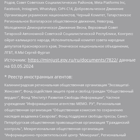
Родов, Совет Советских Социалистических Районов, Meta Platforms Inc,
Facebook, Instagram, WhatsApp, СИЧ-С14, Добровольческое Движение
Организации украинских националистов, Черный Комитет, Татарстанское
Региональное Всетатарское общественное движение, Невоград,
Молодежное Демократическое Движение Весна, Верховный Совет
Татарской Автономной Советской Социалистической Республики, Конгресс
ойрат-калмыцкого народа, Исполнительный комитет совета народных
депутатов Красноярского края, Этническое национальное объединение,
ЛГБТ, Я.МЫ Сергей Фургал
Источник:
https://minjust.gov.ru/ru/documents/7822/
данные
на
03.05.2024
* Реестр иностранных агентов:
Калининградская региональная общественная организация "Экозащита!-Женсовет", Фонд содействия защите прав и свобод граждан "Общественный вердикт", Фонд "Институт Развития Свободы Информации", Частное учреждение "Информационное агентство МЕМО. РУ", Региональная общественная организация "Общественная комиссия по сохранению наследия академика Сахарова", Фонд поддержки свободы прессы, Санкт-Петербургская общественная правозащитная организация "Гражданский контроль", Межрегиональная общественная организация "Информационно-просветительский центр "Мемориал", Региональный Фонд "Центр Защиты Прав Средств Массовой Информации", с 05.12.2023 Фонд "Центр Защиты Прав Средств массовой информации", Региональная общественная благотворительная организация помощи беженцам и мигрантам "Гражданское содействие", Негосударственное образовательное учреждение дополнительного профессионального образования (повышение квалификации) специалистов "АКАДЕМИЯ ПО ПРАВАМ ЧЕЛОВЕКА", Свердловская региональная общественная организация "Сутяжник", Автономная некоммерческая организация "Центр независимых социологических исследований", Союз общественных объединений "Российский исследовательский центр по правам человека", Региональное общественное учреждение научно-информационный центр "МЕМОРИАЛ", Некоммерческая организация "Фонд защиты гласности", Автономная некоммерческая организация "Институт прав человека", Городская общественная организация "Екатеринбургское общество "МЕМОРИАЛ", Городская общественная организация "Рязанское историко-просветительское и правозащитное общество "Мемориал" (Рязанский Мемориал), Челябинский региональный орган общественной самодеятельности – женское общественное объединение "Женщины Евразии", Челябинский региональный орган общественной самодеятельности "Уральская правозащитная группа", Фонд содействия защите здоровья и социальной справедливости имени Андрея Рылькова, Автономная Некоммерческая Организация "Аналитический Центр Юрия Левады", Автономная некоммерческая организация социальной поддержки населения "Проект Апрель", Региональная общественная организация помощи женщинам и детям, находящимся в кризисной ситуации "Информационно-методический центр "Анна", Фонд содействия развитию массовых коммуникаций и правовому просвещению "Так-так-Так", Фонд содействия устойчивому развитию "Серебряная тайга", Свердловский региональный общественный фонд социальных проектов "Новое время", "Idel.Реалии", Кавказ.Реалии, Крым.Реалии, Телеканал Настоящее Время, Татаро-башкирская служба Радио Свобода (Azatliq Radiosi), Радио Свободная Европа/Радио Свобода (PCE/PC), "Сибирь.Реалии", "Фактограф", Благотворительный фонд помощи осужденным и их семьям, Автономная некоммерческая организация "Институт глобализации и социальных движений", Фонд "В защиту прав заключенных", Частное учреждение "Центр поддержки и содействия развитию средств массовой информации", Пензенский региональный общественный благотворительный фонд "Гражданский союз", "Север.Реалии", Некоммерческая организация Фонд "Правовая инициатива", Общество с ограниченной ответственностью "Радио Свободная Европа/Радио Свобода", Чешское информационное агентство "MEDIUM-ORIENT", Красноярская региональная общественная организация "Мы против СПИДа", Камалягин Денис Николаевич, Маркелов Сергей Евгеньевич, Пономарев Лев Александрович, Савицкая Людмила Алексеевна, Автономная некоммерческая организация "Центр по работе с проблемой насилия "НАСИЛИЮ.НЕТ", Межрегиональный профессиональный союз работников здравоохранения "Альянс врачей", Юридическое лицо, зарегистрированное в Латвийской Республике, SIA "Medusa Project" (регистрационный номер 40103797863, дата регистрации 10.06.2014), Некоммерческая организация "Фонд по борьбе с коррупцией", Автономная некоммерческая организация "Институт права и публичной политики", Баданин Роман Сергеевич, Гликин Максим Александрович, Железнова Мария Михайловна, Лукьянова Юлия Сергеевна, Маетная Елизавета Витальевна, Маняхин Петр Борисович, Чуракова Ольга Владимировна, Ярош Юлия Петровна, Юридическое лицо "The Insider SIA", зарегистрированное в Риге, Латвийская Республика (дата регистрации 26.06.2015), являющееся администратором доменного имени интернет-издания "The Insider SIA", https://theins.ru, Постернак Алексей Евгеньевич, Рубин Михаил Аркадьевич, Анин Роман Александрович, Юридическое лицо Istories fonds, зарегистрированное в Латвийской Республике (регистрационный номер 50008295751, дата регистрации 24.02.2020), Великовский Дмитрий Александрович, Долинина Ирина Николаевна, Мароховская Алеся Алексеевна, Шлейнов Роман Юрьевич, Шмагун Олеся Валентиновна, Общество с ограниченной ответственностью "Альтаир 2021", Общество с ограниченной ответственностью "Вега 2021", Общество с ограниченной ответственностью "Главный редактор 2021", Общество с ограниченной ответственностью "Ромашки монолит", Важенков Артем Валерьевич, Ивановская областная общественная организация "Центр гендерных исследований", Гурман Юрий Альбертович, Медиапроект "ОВД-Инфо", Егоров Владимир Владимирович, Жилинский Владимир Александрович, Общество с ограниченной ответственностью "ЗП", Иванова София Юрьевна, Карезина Инна Павловна, Кильтау Екатерина Викторовна, Петров Алексей Викторович, Пискунов Сергей Евгеньевич, Смирнов Сергей Сергеевич, Тихонов Михаил Сергеевич, Общество с ограниченной ответственностью "ЖУРНАЛИСТ-ИНОСТРАННЫЙ АГЕНТ", Арапова Галина Юрьевна, Вольтская Татьяна Анатольевна, Американская компания "Mason G.E.S. Anonymous Foundation" (США), являющаяся владельцем интернет-издания https://mnews.world/, Компания "Stichting Bellingcat", зарегистрированная в Нидерландах (дата регистрации 11.07.2018), Захаров Андрей Вячеславович, Клепиковская Екатерина Дмитриевна, Общество с ограниченной ответственностью "МЕМО", Перл Роман Александрович, Симонов Евгений Алексеевич, Соловьева Елена Анатольевна, Сотников Даниил Владимирович, Сурначева Елизавета Дмитриевна, Автономная некоммерческая организация по защите прав человека и информированию населения "Якутия – Наше Мнение", Общество с ограниченной ответственностью "Москоу диджитал медиа", с 26.01.2023 Общество с ограниченной ответственностью "Чайка Белые сады", Ветошкина Валерия Валерьевна, Заговора Максим Александрович, Межрегиональное общественное движение "Российская ЛГБТ - сеть", Оленичев Максим Владимирович, Павлов Иван Юрьевич, Скворцова Елена Сергеевна, Общество с ограниченной ответственностью "Как бы инагент", Кочетков Игорь Викторович, Общество с ограниченной ответственностью "Честные выборы", Еланчик Олег Александрович, Общество с ограниченной ответственностью "Нобелевский призыв", Гималова Регина Эмилевна, Григорьев Андрей Валерьевич, Григорьева Алина Александровна, Ассоциация по содействию защите прав призывников, альтернативнослужащих и военнослужащих "Правозащитная группа "Гражданин.Армия.Право", Хисамова Регина Фаритовна, Автономная некоммерческая организация по реализации социально-правовых программ "Лилит", Дальневосточное общественное движение "Маяк", Санкт-Петербургская ЛГБТ-инициативная группа "Выход", Инициативная группа ЛГБТ+ "Реверс", Алексеев Андрей Викторович, Бекбулатова Таисия Львовна, Беляев Иван Михайлович, Владыкина Елена Сергеевна, Гельман Марат Александрович, Никульшина Вероника Юрьевна, Толоконникова Надежда Андреевна, Шендерович Виктор Анатольевич, Общество с ограниченной ответственностью "Данное сообщение", Общество с ограниченной ответственностью Издательский дом "Новая глава", Айнбиндер Александра Александровна, Московский комьюнити-центр для ЛГБТ+инициатив, Благотворительный фонд развития филантропии, Deutsche Welle (Германия, Kurt-Schumacher-Strasse 3, 53113 Bonn), Борзунова Мария Михайловна, Воробьев Виктор Викторович, Голубева Анна Львовна, Константинова Алла Михайловна, Малкова Ирина Владимировна, Мурадов Мурад Абдулгалимович, Осетинская Елизавета Николаевна, Понасенков Евгений Николаевич, Ганапольский Матвей Юрьевич, Киселев Евгений Алексеевич, Борухович Ирина Григорьевна, Дремин Иван Тимофеевич, Дубровский Дмитрий Викторович, Красноярская региональная общественная организация поддержки и развития альтернативных образовательных технологий и межкультурных коммуникаций "ИНТЕРРА", Маяковская Екатерина Алексеевна, Фейгин Марк Захарович, Филимонов Андрей Викторович, Дзугкоева Регина Николаевна, Доброхотов Роман Александрович, Дудь Юрий Александрович, Елкин Сергей Владимирович, Кругликов Кирилл Игоревич, Сабунаева Мария Леонидовна, Семенов Алексей Владимирович, Шаинян Карен Багратович, Шульман Екатерина Михайловна, Асафьев Артур Валерьевич, Вахштайн Виктор Семенович, Венедиктов Алексей Алексеевич, Лушникова Екатерина Евгеньевна, Волков Леонид Михайлович, Невзоров Александр Глебович, Пархоменко Сергей Борисович, Сироткин Ярослав Николаевич, Кара-Мурза Владимир Владимирович, Баранова Наталья Владимировна, Гозман Леонид Яковлевич, Кагарлицкий Борис Юльевич, Климарев Михаил Валерьевич, Милов Владимир Станиславович, Автономная некоммерческая организация Краснодарский центр современного искусства "Типография", Моргенштерн Алишер Тагирович, Соболь Любовь Эдуардовна, Общество с ограниченной ответственностью "ЛИЗА НОРМ", Каспаров Гарри Кимович, Ходорковский Михаил Борисович, Общество с ограниченной ответственностью "Апрельские тезисы", Данилович Ирина Брониславовна, Кашин Олег Владимирович, Петров Николай Владимирович, Пивоваров Алексей Владимирович, Соколов Михаил Владимирович, Цветкова Юлия Владимировна, Чичваркин Евгений Александрович, Комитет против пыток/Команда против пыток, Общество с ограниченной ответственностью "Первый научный", Общество с ограниченной ответственностью "Вертолет и ко", Белоцерковская Вероника Борисовна, Кац Максим Евгеньевич, Лазарева Татьяна Юрьевна, Шаведдинов Руслан Табризович, Яшин Илья Валерьевич, Общество с ограниченной ответственностью "Иноагент ААВ", Алешковский Дмитрий Петрович, Альбац Евгения Марковна, Быков Дмитрий Львович, Галямина Юлия Евгеньевна, Лойко Сергей Леонидович, Мартынов Кирилл Константинович, Медведев Сергей Александрович, Крашенинников Федор Геннадиевич, Гордеева Катерина Вл