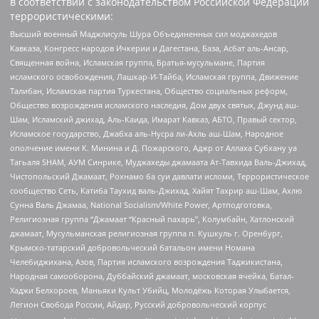
в соответствии с законодательством Российской Федерации
террористическими:
Высший военный Маджлисуль Шура Объединенных сил моджахедов
Кавказа, Конгресс народов Ичкерии и Дагестана, База, Асбат аль-Ансар,
Священная война, Исламская группа, Братья-мусульмане, Партия
исламского освобождения, Лашкар-И-Тайба, Исламская группа, Движение
Талибан, Исламская партия Туркестана, Общество социальных реформ,
Общество возрождения исламского наследия, Дом двух святых, Джунд аш-
Шам, Исламский джихад, Аль-Каида, Имарат Кавказ, АБТО, Правый сектор,
Исламское государство, Джабха аль-Нусра ли-Ахль аш-Шам, Народное
ополчение имени К. Минина и Д. Пожарского, Аджр от Аллаха Субхану уа
Тагьаля SHAM, АУМ Синрике, Муджахеды джамаата Ат-Тавхида Валь-Джихад,
Чистопольский Джамаат, Рохнамо ба суи давлати исломи, Террористическое
сообщество Сеть, Катиба Таухид валь-Джихад, Хайят Тахрир аш-Шам, Ахлю
Сунна Валь Джамаа, National Socialism/White Power, Артподготовка,
Религиозная группа “Джамаат “Красный пахарь”, Колумбайн, Хатлонский
джамаат, Мусульманская религиозная группа п. Кушкуль г. Оренбург,
Крымско-татарский добровольческий батальон имени Номана
Челебиджихана, Азов, Партия исламского возрождения Таджикистана,
Народная самооборона, Дуббайский джамаат, московская ячейка, Батал-
Хаджи Белхороев, Маньяки Культ Убийц, Молодёжь Которая Улыбается,
Легион Свобода России, Айдар, Русский добровольческий корпус