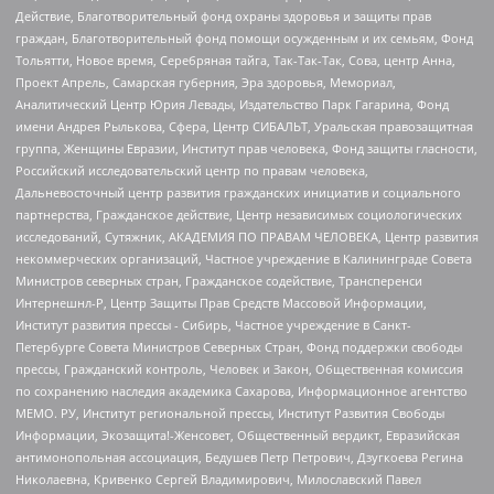
Действие, Благотворительный фонд охраны здоровья и защиты прав
граждан, Благотворительный фонд помощи осужденным и их семьям, Фонд
Тольятти, Новое время, Серебряная тайга, Так-Так-Так, Сова, центр Анна,
Проект Апрель, Самарская губерния, Эра здоровья, Мемориал,
Аналитический Центр Юрия Левады, Издательство Парк Гагарина, Фонд
имени Андрея Рылькова, Сфера, Центр СИБАЛЬТ, Уральская правозащитная
группа, Женщины Евразии, Институт прав человека, Фонд защиты гласности,
Российский исследовательский центр по правам человека,
Дальневосточный центр развития гражданских инициатив и социального
партнерства, Гражданское действие, Центр независимых социологических
исследований, Сутяжник, АКАДЕМИЯ ПО ПРАВАМ ЧЕЛОВЕКА, Центр развития
некоммерческих организаций, Частное учреждение в Калининграде Совета
Министров северных стран, Гражданское содействие, Трансперенси
Интернешнл-Р, Центр Защиты Прав Средств Массовой Информации,
Институт развития прессы - Сибирь, Частное учреждение в Санкт-
Петербурге Совета Министров Северных Стран, Фонд поддержки свободы
прессы, Гражданский контроль, Человек и Закон, Общественная комиссия
по сохранению наследия академика Сахарова, Информационное агентство
МЕМО. РУ, Институт региональной прессы, Институт Развития Свободы
Информации, Экозащита!-Женсовет, Общественный вердикт, Евразийская
антимонопольная ассоциация, Бедушев Петр Петрович, Дзугкоева Регина
Николаевна, Кривенко Сергей Владимирович, Милославский Павел