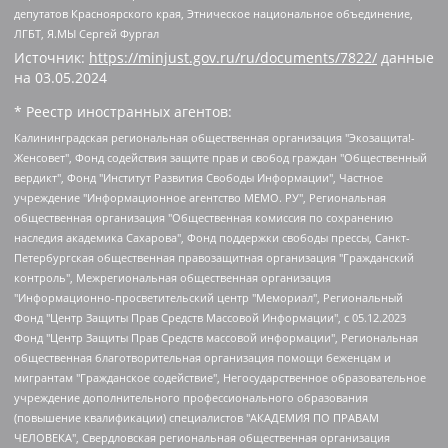
депутатов Красноярского края, Этническое национальное объединение,
ЛГБТ, Я.МЫ Сергей Фургал
Источник:
https://minjust.gov.ru/ru/documents/7822/
данные
на
03.05.2024
* Реестр иностранных агентов:
Калининградская региональная общественная организация "Экозащита!-Женсовет", Фонд содействия защите прав и свобод граждан "Общественный вердикт", Фонд "Институт Развития Свободы Информации", Частное учреждение "Информационное агентство МЕМО. РУ", Региональная общественная организация "Общественная комиссия по сохранению наследия академика Сахарова", Фонд поддержки свободы прессы, Санкт-Петербургская общественная правозащитная организация "Гражданский контроль", Межрегиональная общественная организация "Информационно-просветительский центр "Мемориал", Региональный Фонд "Центр Защиты Прав Средств Массовой Информации", с 05.12.2023 Фонд "Центр Защиты Прав Средств массовой информации", Региональная общественная благотворительная организация помощи беженцам и мигрантам "Гражданское содействие", Негосударственное образовательное учреждение дополнительного профессионального образования (повышение квалификации) специалистов "АКАДЕМИЯ ПО ПРАВАМ ЧЕЛОВЕКА", Свердловская региональная общественная организация "Сутяжник", Автономная некоммерческая организация "Центр независимых социологических исследований", Союз общественных объединений "Российский исследовательский центр по правам человека", Региональное общественное учреждение научно-информационный центр "МЕМОРИАЛ", Некоммерческая организация "Фонд защиты гласности", Автономная некоммерческая организация "Институт прав человека", Городская общественная организация "Екатеринбургское общество "МЕМОРИАЛ", Городская общественная организация "Рязанское историко-просветительское и правозащитное общество "Мемориал" (Рязанский Мемориал), Челябинский региональный орган общественной самодеятельности – женское общественное объединение "Женщины Евразии", Челябинский региональный орган общественной самодеятельности "Уральская правозащитная группа", Фонд содействия защите здоровья и социальной справедливости имени Андрея Рылькова, Автономная Некоммерческая Организация "Аналитический Центр Юрия Левады", Автономная некоммерческая организация социальной поддержки населения "Проект Апрель", Региональная общественная организация помощи женщинам и детям, находящимся в кризисной ситуации "Информационно-методический центр "Анна", Фонд содействия развитию массовых коммуникаций и правовому просвещению "Так-так-Так", Фонд содействия устойчивому развитию "Серебряная тайга", Свердловский региональный общественный фонд социальных проектов "Новое время", "Idel.Реалии", Кавказ.Реалии, Крым.Реалии, Телеканал Настоящее Время, Татаро-башкирская служба Радио Свобода (Azatliq Radiosi), Радио Свободная Европа/Радио Свобода (PCE/PC), "Сибирь.Реалии", "Фактограф", Благотворительный фонд помощи осужденным и их семьям, Автономная некоммерческая организация "Институт глобализации и социальных движений", Фонд "В защиту прав заключенных", Частное учреждение "Центр поддержки и содействия развитию средств массовой информации", Пензенский региональный общественный благотворительный фонд "Гражданский союз", "Север.Реалии", Некоммерческая организация Фонд "Правовая инициатива", Общество с ограниченной ответственностью "Радио Свободная Европа/Радио Свобода", Чешское информационное агентство "MEDIUM-ORIENT", Красноярская региональная общественная организация "Мы против СПИДа", Камалягин Денис Николаевич, Маркелов Сергей Евгеньевич, Пономарев Лев Александрович, Савицкая Людмила Алексеевна, Автономная некоммерческая организация "Центр по работе с проблемой насилия "НАСИЛИЮ.НЕТ", Межрегиональный профессиональный союз работников здравоохранения "Альянс врачей", Юридическое лицо, зарегистрированное в Латвийской Республике, SIA "Medusa Project" (регистрационный номер 40103797863, дата регистрации 10.06.2014), Некоммерческая организация "Фонд по борьбе с коррупцией", Автономная некоммерческая организация "Институт права и публичной политики", Баданин Роман Сергеевич, Гликин Максим Александрович, Железнова Мария Михайловна, Лукьянова Юлия Сергеевна, Маетная Елизавета Витальевна, Маняхин Петр Борисович, Чуракова Ольга Владимировна, Ярош Юлия Петровна, Юридическое лицо "The Insider SIA", зарегистрированное в Риге, Латвийская Республика (дата регистрации 26.06.2015), являющееся администратором доменного имени интернет-издания "The Insider SIA", https://theins.ru, Постернак Алексей Евгеньевич, Рубин Михаил Аркадьевич, Анин Роман Александрович, Юридическое лицо Istories fonds, зарегистрированное в Латвийской Республике (регистрационный номер 50008295751, дата регистрации 24.02.2020), Великовский Дмитрий Александрович, Долинина Ирина Николаевна, Мароховская Алеся Алексеевна, Шлейнов Роман Юрьевич, Шмагун Олеся Валентиновна, Общество с ограниченной ответственностью "Альтаир 2021", Общество с ограниченной ответственностью "Вега 2021", Общество с ограниченной ответственностью "Главный редактор 2021", Общество с ограниченной ответственностью "Ромашки монолит", Важенков Артем Валерьевич, Ивановская областная общественная организация "Центр гендерных исследований", Гурман Юрий Альбертович, Медиапроект "ОВД-Инфо", Егоров Владимир Владимирович, Жилинский Владимир Александрович, Общество с ограниченной ответственностью "ЗП", Иванова София Юрьевна, Карезина Инна Павловна, Кильтау Екатерина Викторовна, Петров Алексей Викторович, Пискунов Сергей Евгеньевич, Смирнов Сергей Сергеевич, Тихонов Михаил Сергеевич, Общество с ограниченной ответственностью "ЖУРНАЛИСТ-ИНОСТРАННЫЙ АГЕНТ", Арапова Галина Юрьевна, Вольтская Татьяна Анатольевна, Американская компания "Mason G.E.S. Anonymous Foundation" (США), являющаяся владельцем интернет-издания https://mnews.world/, Компания "Stichting Bellingcat", зарегистрированная в Нидерландах (дата регистрации 11.07.2018), Захаров Андрей Вячеславович, Клепиковская Екатерина Дмитриевна, Общество с ограниченной ответственностью "МЕМО", Перл Роман Александрович, Симонов Евгений Алексеевич, Соловьева Елена Анатольевна, Сотников Даниил Владимирович, Сурначева Елизавета Дмитриевна, Автономная некоммерческая организация по защите прав человека и информированию населения "Якутия – Наше Мнение", Общество с ограниченной ответственностью "Москоу диджитал медиа", с 26.01.2023 Общество с ограниченной ответственностью "Чайка Белые сады", Ветошкина Валерия Валерьевна, Заговора Максим Александрович, Межрегиональное общественное движение "Российская ЛГБТ - сеть", Оленичев Максим Владимирович, Павлов Иван Юрьевич, Скворцова Елена Сергеевна, Общество с ограниченной ответственностью "Как бы инагент", Кочетков Игорь Викторович, Общество с ограниченной ответственностью "Честные выборы", Еланчик Олег Александрович, Общество с ограниченной ответственностью "Нобелевский призыв", Гималова Регина Эмилевна, Григорьев Андрей Валерьевич, Григорьева Алина Александровна, Ассоциация по содействию защите прав призывников, альтернативнослужащих и военнослужащих "Правозащитная группа "Гражданин.Армия.Право", Хисамова Регина Фаритовна, Автономная некоммерческая организация по реализации социально-правовых программ "Лилит", Дальневосточное общественное движение "Маяк", Санкт-Петербургская ЛГБТ-инициативная группа "Выход", Инициативная группа ЛГБТ+ "Реверс", Алексеев Андрей Викторович, Бекбулатова Таисия Львовна, Беляев Иван Михайлович, Владыкина Елена Сергеевна, Гельман Марат Александрович, Никульшина Вероника Юрьевна, Толоконникова Надежда Андреевна, Шендерович Виктор Анатольевич, Общество с ограниченной ответственностью "Данное сообщение", Общество с ограниченной ответственностью Издательский дом "Новая глава", Айнбиндер Александра Александровна, Московский комьюнити-центр для ЛГБТ+инициатив, Благотворительный фонд развития филантропии, Deutsche Welle (Германия, Kurt-Schumacher-Strasse 3, 53113 Bonn), Борзунова Мария Михайловна, Воробьев Виктор Викторович, Голубева Анна Львовна, Константинова Алла Михайловна, Малкова Ирина Владимировна, Мурадов Мурад Абдулгалимович, Осетинская Елизавета Николаевна, Понасенков Евгений Николаевич, Ганапольский Матвей Юрьевич, Киселев Евгений Алексеевич, Борухович Ирина Григорьевна, Дремин Иван Тимофеевич, Дубровский Дмитрий Викторович, Красноярская региональная общественная организация поддержки и развития альтернативных образовательных технологий и межкультурных коммуникаций "ИНТЕРРА", Маяковская Екатерина Алексеевна, Фейгин Марк Захарович, Филимонов Андрей Викторович, Дзугкоева Регина Николаевна, Доброхотов Роман Александрович, Дудь Юрий Александрович, Елкин Сергей Владимирович, Кругликов Кирилл Игоревич, Сабунаева Мария Леонидовна, Семенов Алексей Владимирович, Шаинян Карен Багратович, Шульман Екатерина Михайловна, Асафьев Артур Валерьевич, Вахштайн Виктор Семенович, Венедиктов Алексей Алексеевич, Лушникова Екатерина Евгеньевна, Волков Леонид Михайлович, Невзоров Александр Глебович, Пархоменко Сергей Борисович, Сироткин Ярослав Николаевич, Кара-Мурза Владимир Владимирович, Баранова Наталья Владимировна, Гозман Леонид Яковлевич, Кагарлицкий Борис Юльевич, Климарев Михаил Валерьевич, Милов Владимир Станиславович, Автономная некоммерческая организация Краснодарский центр современного искусства "Типография", Моргенштерн Алишер Тагирович, Соболь Любовь Эдуардовна, Общество с ограниченной ответственностью "ЛИЗА НОРМ", Каспаров Гарри Кимович, Ходорковский Михаил Борисович, Общество с ограниченной ответственностью "Апрельские тезисы", Данилович Ирина Брониславовна, Кашин Олег Владимирович, Петров Николай Владимирович, Пивоваров Алексей Владимирович, Соколов Михаил Владимирович, Цветкова Юлия Владимировна, Чичваркин Евгений Александрович, Комитет против пыток/Команда против пыток, Общество с ограниченной ответственностью "Первый научный", Общество с ограниченной ответственностью "Вертолет и ко", Белоцерковская Вероника Борисовна, Кац Максим Евгеньевич, Лазарева Татьяна Юрьевна, Шаведдинов Руслан Табризович, Яшин Илья Валерьевич, Общество с ограниченной ответственностью "Иноагент ААВ", Алешковский Дмитрий Петрович, Альбац Евгения Марковна, Быков Дмитрий Львович, Галямина Юлия Евгеньевна, Лойко Сергей Леонидович, Мартынов Кирилл Константинович, Медведев Сергей Александрович, Крашенинников Федор Геннадиевич, Гордеева Катерина Вл