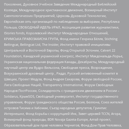
Поколение, Духовное Учебное Заведение Международный Библейский
Колледж, Международное христианское движение, Всемирный Институт
Саентологических Предприятий, Церковь Духовной Технологии,
Европейская сеть организаций по наблюдению за выборами, Республика
Польша, СВОБОДНЫЙ ИДЕЛЬ-УРАЛ, Ассоциация развития журналистики,
IStories fonds, Королевский Институт Международных Отношений,
КРИМСЬКА ПРАВОЗАХИСНА ГРУПА, Фонд имени Генриха Бёлля, Stichting
Bellingcat, Bellingcat Ltd, The Insider, Институт правовой инициативы
Центральной и Восточной Европы, Фонд Открытой Эстонии, Calvert 22
Foundation, Канадский украинский конгресс, Институт Макдональда-Лорье,
Украинская национальная федерация Канады, Декабристы, Международный
научный центр им Вудро Вильсона, Свободная пресса, Возрождение,
Всеукраинский духовный центр , Риддл, Русский антивоенный комитет в
Швеции, Проект Медуза, Фонд Андрея Сахарова, Форум свободной России,
Лига Свободных Наций, Transparеncy International, Форум Свободных
Народов ПостРоссии, Солидарность с гражданским движением в России –
Solidarus, КрымSOS, Свободный университет, Институт государственного
управления, Форум гражданского общества Россия, Беллона, Союз жителей
островов Тисима и Хабомаи, Съезд народных депутатов, Гринпис
Интернешнл, Фонд борьбы с коррупцией Инк, Завет церквей TCCN, Агора,
Всемирный фонд природы, BDR Novaja Gazeta-Europe, Алтай проект,
Образовательный дом прав человека Чернигов, Фонд Дом Прав Человека,