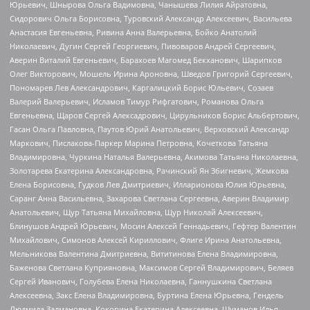
Юрьевич, Шнырова Ольга Вадимовна, Чанышева Лилия Айратовна,
Сидорович Ольга Борисовна, Туровский Александр Алексеевич, Васильева
Анастасия Евгеньевна, Ривина Анна Валерьевна, Бойко Анатолий
Николаевич, Дугин Сергей Георгиевич, Пивоваров Андрей Сергеевич,
Аверин Виталий Евгеньевич, Барахоев Магомед Бекханович, Шарипков
Олег Викторович, Мошель Ирина Ароновна, Шведов Григорий Сергеевич,
Пономарев Лев Александрович, Каргалицкий Борис Юльевич, Созаев
Валерий Валерьевич, Исламов Тимур Рифгатович, Романова Ольга
Евгеньевна, Щаров Сергей Алексадрович, Цирульников Борис Альбертович,
Гасан Ольга Павловна, Паутов Юрий Анатольевич, Верховский Александр
Маркович, Пислакова-Паркер Марина Петровна, Кочеткова Татьяна
Владимировна, Чуркина Наталья Валерьевна, Акимова Татьяна Николаевна,
Золотарева Екатерина Александровна, Рачинский Ян Збигневич, Жемкова
Елена Борисовна, Гудков Лев Дмитриевич, Илларионова Юлия Юрьевна,
Саранг Анна Васильевна, Захарова Светлана Сергеевна, Аверин Владимир
Анатольевич, Щур Татьяна Михайловна, Щур Николай Алексеевич,
Блинушов Андрей Юрьевич, Мосин Алексей Геннадьевич, Гефтер Валентин
Михайлович, Симонов Алексей Кириллович, Флиге Ирина Анатольевна,
Мельникова Валентина Дмитриевна, Вититинова Елена Владимировна,
Баженова Светлана Куприяновна, Максимов Сергей Владимирович, Беляев
Сергей Иванович, Голубева Елена Николаевна, Ганнушкина Светлана
Алексеевна, Закс Елена Владимировна, Буртина Елена Юрьевна, Гендель
Людмила Залмановна, Кокорина Екатерина Алексеевна, Шуманов Илья