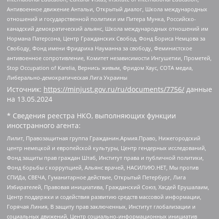
Антивоенное движение Антальи, Открытый диалог, Школа международных
отношений и государственной политики им Питера Мунка, Российско-
канадский демократический альянс, Школа международных отношений им
Нормана Патерсона, Центр Гражданских Свобод, Фонд Бориса Немцова за
Свободу, Фонд имени Фридриха Науманна за свободу, Феминистское
антивоенное сопротивление, Комитет независимости Ингушетии, Прометей,
Stop Occupation of Karelia, Вернись живым, Фридом Хаус, СОТА медиа,
Либерально-демократическая Лига Украины
Источник:
https://minjust.gov.ru/ru/documents/7756/
данные
на
13.05.2024
* Сведения реестра НКО, выполняющих функции
иностранного агента:
Лилит, Правозащитная группа Гражданин.Армия.Право, Нижегородский
центр немецкой и европейской культуры, Центр гендерных исследований,
Фонд защиты прав граждан Штаб, Институт права и публичной политики,
Фонд борьбы с коррупцией, Альянс врачей, НАСИЛИЮ.НЕТ, Мы против
СПИДа, СВЕЧА, Гуманитарное действие, Открытый Петербург, Лига
Избирателей, Правовая инициатива, Гражданский Союз, Хасдей Ерушалаим,
Центр поддержки и содействия развитию средств массовой информации,
Горячая Линия, В защиту прав заключенных, Институт глобализации и
социальных движений, Центр социально-информационных инициатив