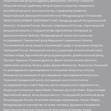
Национальный фонд в поддержку демократии, Институт Открытое
Общество Фонд Содействия, Фонд Открытое общество, Американо-
российский фонд по экономическому и правовому развитию,
Национальный Демократический Институт Международных Отношений,
MEDIA DEVELOPMENT INVESTMENT FUND, Международный Республиканский
Институт, Открытая Россия, Институт современной России, Черноморский
фонд регионального сотрудничества, Европейская Платформа за
Демократические Выборы, Международный центр электоральных
исследований, Германский фонд Маршалла Соединенных Штатов,
Тихоокеанский центр защиты окружающей среды и природных ресурсов,
Свободная Россия, Всемирный конгресс украинцев, Атлантический совет,
Человек в беде, Европейский фонд за демократию, Джеймстаунский фонд,
Прожект Хармони, Родники дракона, Врачи против насильственного
извлечения органов, Фалунь Дафа, Друзья Фалуньгун, Фалуньгун, Коалиция
по расследованию преследования в отношении Фалуньгун в Китае,
Всемирная организация по расследованию преследований Фалуньгун,
Пражский гражданский центр, Ассоциация школ политических
исследований при Совете Европы, Центр либеральной современности,
Форум русскоязычных европейцев, Немецко-русский обмен, Бард колледж,
Европейский выбор, Фонд Ходорковского, Оксфордский российский фонд,
Фонд Будущее России, Компания свободы информации, Проект Медиа,
Международное партнерство за права человека, Духовное Управление
Евангельских Христиан Украинской Христианской Церкви, Новое