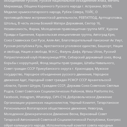
объединение Русские, Русское национальное объединение Атака, Мечеть
Мирмамеда, Община Коренного Русского народа г. Астрахани, ВОЛЯ,
Меджлис крымскотатарского народа, Рубеж Севера, ТОЙС, О
противодействии экстремистской деятельности, РЕВТАТПОД, Артподготовка,
Штольц, В честь иконы Божией Матери Державная, Сектор 16,
Независимость, Фирма, Молодежная правозащитная группа МПГ, Курсом
Правды и Единения, Каракольская инициативная группа, Автоград Крю,
Союз Славянских Сил Руси, Алля-Аят, Благотворительный пансионат Ак Умут,
Русская республика Русь, Арестантское уголовное единство, Башкорт, Нация
и свобода, Нация и свобода, W.H.С., Фалунь Дафа, Иртыш Ultras, Русский
Патриотический клуб-Новокузнецк/РПК, Сибирский державный союз, Фонд
борьбы с коррупцией, Фонд защиты прав граждан, Штабы Навального,
Совет граждан СССР Прикубанского округа г. Краснодара, Мужское
государство, Народное объединение русского движения, Народное
движение Адат, Народный совет граждан РСФСР СССР Архангельской
области, Проект Штурм, Граждане СССР, Держава Союз Советских Светлых
Родов, Совет Советских Социалистических Районов, Meta Platforms Inc,
Facebook, Instagram, WhatsApp, СИЧ-С14, Добровольческое Движение
Организации украинских националистов, Черный Комитет, Татарстанское
Региональное Всетатарское общественное движение, Невоград,
Молодежное Демократическое Движение Весна, Верховный Совет
Татарской Автономной Советской Социалистической Республики, Конгресс
ойрат-калмыцкого народа, Исполнительный комитет совета народных