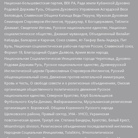
Национал-большевистская партия, ВЕК РА, Рада земли Кубанской Духовно
Родовой Державы Русь, Община Духовного Управления Асгардской Веси
Беловодья, Славянская Община Капища Веды Перуна, Мужская Духовная
Семинария Староверов-Инглингов, Нурджулар, К Богодержавию, Таблиги
Джамаат, Свидетели Иеговы, Русское национальное единство, Национал-
социалистическое общество, Джамаат мувахидов, Объединенный Вилайат
Кабарды, Балкарии и Карачая, Союз славян, Ат-Такфир Валь-Хиджра, Пит
Буль, Национал-социалистическая рабочая партия России, Славянский союз,
Формат-18, Благородный Орден Дьявола, Армия воли народа,
Национальная Социалистическая Инициатива города Череповца, Духовно-
Родовая Держава Русь, Русское национальное единство, Древнерусской
Инглистической церкви Православных Староверов-Инглингов, Русский
общенациональный союз, Движение против нелегальной иммиграции,
Кровь и Честь, О свободе совести и о религиозных объединениях, Омская
организация общественного политического движения Русское
национальное единство, Северное Братство, Клуб Болельщиков
Футбольного Клуба Динамо, Файзрахманисты, Мусульманская религиозная
организация п. Боровский, Община Коренного Русского народа
Щелковского района, Правый сектор, УНА - УНСО, Украинская
повстанческая армия, Тризуб им. Степана Бандеры, Братство, Белый Крест,
Misanthropic division, Религиозное объединение последователей инглиизма,
Народная Социальная Инициатива, TulaSkins, Этнополитическое