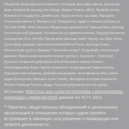
Общество возрождения исламского наследия, Дом двух святых, Джунд аш-
Шам, Исламский джихад, Аль-Каида, Имарат Кавказ, АБТО, Правый сектор,
Исламское государство, Джабха аль-Нусра ли-Ахль аш-Шам, Народное
ополчение имени К. Минина и Д. Пожарского, Аджр от Аллаха Субхану уа
Тагьаля SHAM, АУМ Синрике, Муджахеды джамаата Ат-Тавхида Валь-Джихад,
Чистопольский Джамаат, Рохнамо ба суи давлати исломи, Террористическое
сообщество Сеть, Катиба Таухид валь-Джихад, Хайят Тахрир аш-Шам, Ахлю
Сунна Валь Джамаа, National Socialism/White Power, Артподготовка,
Религиозная группа “Джамаат “Красный пахарь”, Колумбайн, Хатлонский
джамаат, Мусульманская религиозная группа п. Кушкуль г. Оренбург,
Крымско-татарский добровольческий батальон имени Номана
Челебиджихана, Азов, Партия исламского возрождения Таджикистана,
Народная самооборона, Дуббайский джамаат, московская ячейка, Батал-
Хаджи Белхороев, Маньяки Культ Убийц, Молодёжь Которая Улыбается,
Легион Свобода России, Айдар, Русский добровольческий корпус
Источник:
http://nac.gov.ru/terroristicheskie-i-ekstremistskie-
organizacii-i-materialy.html
данные на
16.11.2023
* Перечень общественных объединений и религиозных
организаций в отношении которых судом принято
вступившее в законную силу решение о ликвидации или
запрете деятельности: