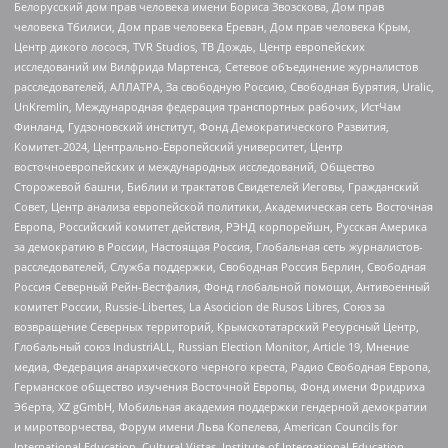
Белорусский дом прав человека имени Бориса Звозскова, Дом прав
человека Тбилиси, Дом прав человека Ереван, Дом прав человека Крым,
Центр дикого лосося, TVR Studios, ТВ Дождь, Центр европейских
исследований им Вилфрида Мартенса, Сетевое объединение журналистов
расследователей, АЛЛАТРА, За свободную Россию, Свободная Бурятия, Uralic,
UnKremlin, Международная федерация транспортных рабочих, ИстЧам
Финланд, Гудзоновский институт, Фонд Демократического Развития,
Комитет-2024, Центрально-Европейский университет, Центр
восточноевропейских и международных исследований, Общество
Сторожевой башни, Библии и трактатов Свидетелей Иеговы, Гражданский
Совет, Центр анализа европейской политики, Академическая сеть Восточная
Европа, Российский комитет действия, РЭНД корпорейшн, Русская Америка
за демократию в России, Настоящая Россия, Глобальная сеть журналистов-
расследователей, Служба поддержки, Свободная Россия Берлин, Свободная
Россия Северный Рейн-Вестфалия, Фонд глобальной помощи, Антивоенный
комитет России, Russie-Libertes, La Asocicion de Rusos Libres, Союз за
возвращение Северных территорий, Крымскотатарский Ресурсный Центр,
Глобальный союз IndustriALL, Russian Election Monitor, Article 19, Мнение
медиа, Федерация анархического черного креста, Радио Свободная Европа,
Германское общество изучения Восточной Европы, Фонд имени Фридриха
Эберта, XZ gGmbH, Мобильная академия поддержки гендерной демократии
и миротворчества, Форум имени Льва Копелева, American Councils for
International Education, Cultural Vistas, Institute of International Education,