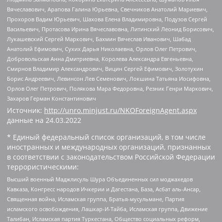
Вячеславович, Арапова Галина Юрьевна, Свечников Анатолий Мариевич,
Прохоров Вадим Юрьевич, Шахова Елена Владимировна, Подузов Сергей
Васильевич, Протасова Ирина Вячеславовна, Литинский Леонид Борисович,
Лукашевский Сергей Маркович, Бахмин Вячеслав Иванович, Шабад
Анатолий Ефимович, Сухих Дарья Николаевна, Орлов Олег Петрович,
Добровольская Анна Дмитриевна, Королева Александра Евгеньевна,
Смирнов Владимир Александрович, Вицин Сергей Ефимович, Золотухин
Борис Андреевич, Левинсон Лев Семенович, Локшина Татьяна Иосифовна,
Орлов Олег Петрович, Полякова Мара Федоровна, Резник Генри Маркович,
Захаров Герман Константинович
Источник:
http://unro.minjust.ru/NKOForeignAgent.aspx
данные на
24.03.2022
* Единый федеральный список организаций, в том числе
иностранных и международных организаций, признанных
в соответствии с законодательством Российской Федерации
террористическими:
Высший военный Маджлисуль Шура Объединенных сил моджахедов
Кавказа, Конгресс народов Ичкерии и Дагестана, База, Асбат аль-Ансар,
Священная война, Исламская группа, Братья-мусульмане, Партия
исламского освобождения, Лашкар-И-Тайба, Исламская группа, Движение
Талибан, Исламская партия Туркестана, Общество социальных реформ,