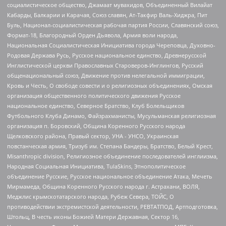
социалистическое общество, Джамаат мувахидов, Объединенный Вилайат
Кабарды, Балкарии и Карачая, Союз славян, Ат-Такфир Валь-Хиджра, Пит
Буль, Национал-социалистическая рабочая партия России, Славянский союз,
Формат-18, Благородный Орден Дьявола, Армия воли народа,
Национальная Социалистическая Инициатива города Череповца, Духовно-
Родовая Держава Русь, Русское национальное единство, Древнерусской
Инглистической церкви Православных Староверов-Инглингов, Русский
общенациональный союз, Движение против нелегальной иммиграции,
Кровь и Честь, О свободе совести и о религиозных объединениях, Омская
организация общественного политического движения Русское
национальное единство, Северное Братство, Клуб Болельщиков
Футбольного Клуба Динамо, Файзрахманисты, Мусульманская религиозная
организация п. Боровский, Община Коренного Русского народа
Щелковского района, Правый сектор, УНА - УНСО, Украинская
повстанческая армия, Тризуб им. Степана Бандеры, Братство, Белый Крест,
Misanthropic division, Религиозное объединение последователей инглиизма,
Народная Социальная Инициатива, TulaSkins, Этнополитическое
объединение Русские, Русское национальное объединение Атака, Мечеть
Мирмамеда, Община Коренного Русского народа г. Астрахани, ВОЛЯ,
Меджлис крымскотатарского народа, Рубеж Севера, ТОЙС, О
противодействии экстремистской деятельности, РЕВТАТПОД, Артподготовка,
Штольц, В честь иконы Божией Матери Державная, Сектор 16,