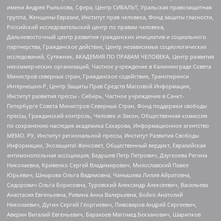
имени Андрея Рылькова, Сфера, Центр СИБАЛЬТ, Уральская правозащитная
группа, Женщины Евразии, Институт прав человека, Фонд защиты гласности,
Российский исследовательский центр по правам человека,
Дальневосточный центр развития гражданских инициатив и социального
партнерства, Гражданское действие, Центр независимых социологических
исследований, Сутяжник, АКАДЕМИЯ ПО ПРАВАМ ЧЕЛОВЕКА, Центр развития
некоммерческих организаций, Частное учреждение в Калининграде Совета
Министров северных стран, Гражданское содействие, Трансперенси
Интернешнл-Р, Центр Защиты Прав Средств Массовой Информации,
Институт развития прессы - Сибирь, Частное учреждение в Санкт-
Петербурге Совета Министров Северных Стран, Фонд поддержки свободы
прессы, Гражданский контроль, Человек и Закон, Общественная комиссия
по сохранению наследия академика Сахарова, Информационное агентство
МЕМО. РУ, Институт региональной прессы, Институт Развития Свободы
Информации, Экозащита!-Женсовет, Общественный вердикт, Евразийская
антимонопольная ассоциация, Бедушев Петр Петрович, Дзугкоева Регина
Николаевна, Кривенко Сергей Владимирович, Милославский Павел
Юрьевич, Шнырова Ольга Вадимовна, Чанышева Лилия Айратовна,
Сидорович Ольга Борисовна, Туровский Александр Алексеевич, Васильева
Анастасия Евгеньевна, Ривина Анна Валерьевна, Бойко Анатолий
Николаевич, Дугин Сергей Георгиевич, Пивоваров Андрей Сергеевич,
Аверин Виталий Евгеньевич, Барахоев Магомед Бекханович, Шарипков