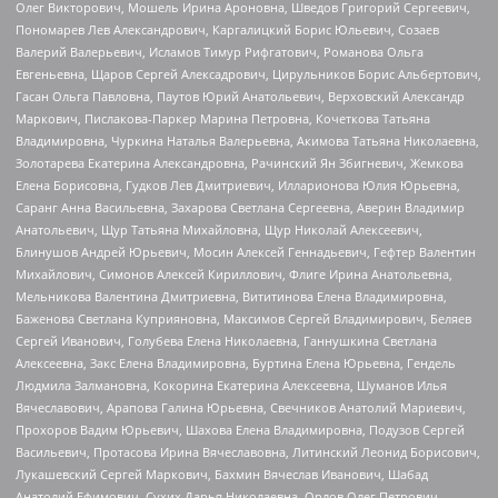
Олег Викторович, Мошель Ирина Ароновна, Шведов Григорий Сергеевич,
Пономарев Лев Александрович, Каргалицкий Борис Юльевич, Созаев
Валерий Валерьевич, Исламов Тимур Рифгатович, Романова Ольга
Евгеньевна, Щаров Сергей Алексадрович, Цирульников Борис Альбертович,
Гасан Ольга Павловна, Паутов Юрий Анатольевич, Верховский Александр
Маркович, Пислакова-Паркер Марина Петровна, Кочеткова Татьяна
Владимировна, Чуркина Наталья Валерьевна, Акимова Татьяна Николаевна,
Золотарева Екатерина Александровна, Рачинский Ян Збигневич, Жемкова
Елена Борисовна, Гудков Лев Дмитриевич, Илларионова Юлия Юрьевна,
Саранг Анна Васильевна, Захарова Светлана Сергеевна, Аверин Владимир
Анатольевич, Щур Татьяна Михайловна, Щур Николай Алексеевич,
Блинушов Андрей Юрьевич, Мосин Алексей Геннадьевич, Гефтер Валентин
Михайлович, Симонов Алексей Кириллович, Флиге Ирина Анатольевна,
Мельникова Валентина Дмитриевна, Вититинова Елена Владимировна,
Баженова Светлана Куприяновна, Максимов Сергей Владимирович, Беляев
Сергей Иванович, Голубева Елена Николаевна, Ганнушкина Светлана
Алексеевна, Закс Елена Владимировна, Буртина Елена Юрьевна, Гендель
Людмила Залмановна, Кокорина Екатерина Алексеевна, Шуманов Илья
Вячеславович, Арапова Галина Юрьевна, Свечников Анатолий Мариевич,
Прохоров Вадим Юрьевич, Шахова Елена Владимировна, Подузов Сергей
Васильевич, Протасова Ирина Вячеславовна, Литинский Леонид Борисович,
Лукашевский Сергей Маркович, Бахмин Вячеслав Иванович, Шабад
Анатолий Ефимович, Сухих Дарья Николаевна, Орлов Олег Петрович,