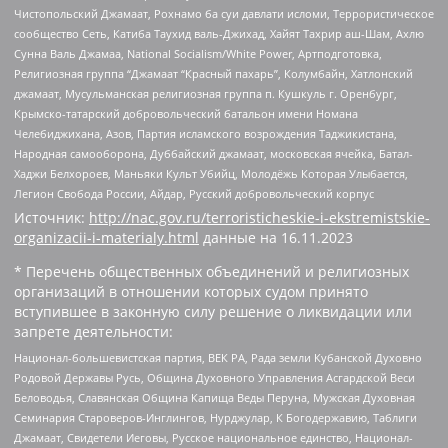
Чистопольский Джамаат, Рохнамо ба суи давлати исломи, Террористическое
сообщество Сеть, Катиба Таухид валь-Джихад, Хайят Тахрир аш-Шам, Ахлю
Сунна Валь Джамаа, National Socialism/White Power, Артподготовка,
Религиозная группа “Джамаат “Красный пахарь”, Колумбайн, Хатлонский
джамаат, Мусульманская религиозная группа п. Кушкуль г. Оренбург,
Крымско-татарский добровольческий батальон имени Номана
Челебиджихана, Азов, Партия исламского возрождения Таджикистана,
Народная самооборона, Дуббайский джамаат, московская ячейка, Батал-
Хаджи Белхороев, Маньяки Культ Убийц, Молодёжь Которая Улыбается,
Легион Свобода России, Айдар, Русский добровольческий корпус
Источник:
http://nac.gov.ru/terroristicheskie-i-ekstremistskie-
organizacii-i-materialy.html
данные на
16.11.2023
* Перечень общественных объединений и религиозных
организаций в отношении которых судом принято
вступившее в законную силу решение о ликвидации или
запрете деятельности:
Национал-большевистская партия, ВЕК РА, Рада земли Кубанской Духовно
Родовой Державы Русь, Община Духовного Управления Асгардской Веси
Беловодья, Славянская Община Капища Веды Перуна, Мужская Духовная
Семинария Староверов-Инглингов, Нурджулар, К Богодержавию, Таблиги
Джамаат, Свидетели Иеговы, Русское национальное единство, Национал-