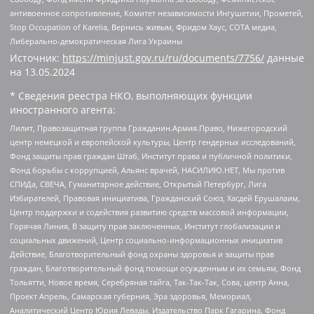
антивоенное сопротивление, Комитет независимости Ингушетии, Прометей,
Stop Occupation of Karelia, Вернись живым, Фридом Хаус, СОТА медиа,
Либерально-демократическая Лига Украины
Источник:
https://minjust.gov.ru/ru/documents/7756/
данные
на
13.05.2024
* Сведения реестра НКО, выполняющих функции
иностранного агента:
Лилит, Правозащитная группа Гражданин.Армия.Право, Нижегородский
центр немецкой и европейской культуры, Центр гендерных исследований,
Фонд защиты прав граждан Штаб, Институт права и публичной политики,
Фонд борьбы с коррупцией, Альянс врачей, НАСИЛИЮ.НЕТ, Мы против
СПИДа, СВЕЧА, Гуманитарное действие, Открытый Петербург, Лига
Избирателей, Правовая инициатива, Гражданский Союз, Хасдей Ерушалаим,
Центр поддержки и содействия развитию средств массовой информации,
Горячая Линия, В защиту прав заключенных, Институт глобализации и
социальных движений, Центр социально-информационных инициатив
Действие, Благотворительный фонд охраны здоровья и защиты прав
граждан, Благотворительный фонд помощи осужденным и их семьям, Фонд
Тольятти, Новое время, Серебряная тайга, Так-Так-Так, Сова, центр Анна,
Проект Апрель, Самарская губерния, Эра здоровья, Мемориал,
Аналитический Центр Юрия Левады, Издательство Парк Гагарина, Фонд