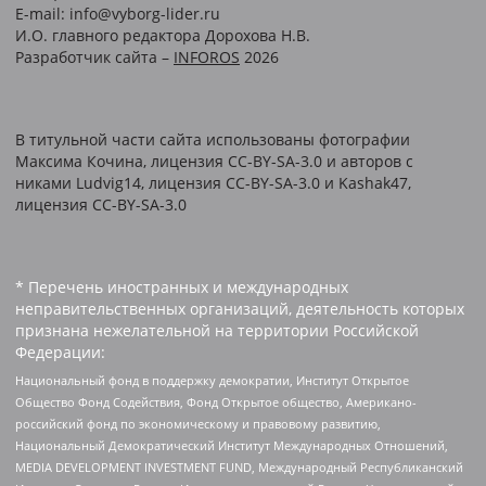
E-mail: info@vyborg-lider.ru
И.О. главного редактора Дорохова Н.В.
Разработчик сайта –
INFOROS
2026
В титульной части сайта использованы фотографии
Максима Кочина, лицензия CC-BY-SA-3.0 и авторов c
никами Ludvig14, лицензия CC-BY-SA-3.0 и Kashak47,
лицензия CC-BY-SA-3.0
* Перечень иностранных и международных
неправительственных организаций, деятельность которых
признана нежелательной на территории Российской
Федерации:
Национальный фонд в поддержку демократии, Институт Открытое
Общество Фонд Содействия, Фонд Открытое общество, Американо-
российский фонд по экономическому и правовому развитию,
Национальный Демократический Институт Международных Отношений,
MEDIA DEVELOPMENT INVESTMENT FUND, Международный Республиканский