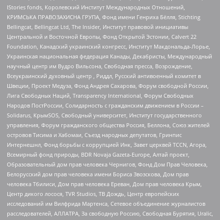
IStories fonds, Королевский Институт Международных Отношений,
КРИМСЬКА ПРАВОЗАХИСНА ГРУПА, Фонд имени Генриха Бёлля, Stichting
Bellingcat, Bellingcat Ltd, The Insider, Институт правовой инициативы
Центральной и Восточной Европы, Фонд Открытой Эстонии, Calvert 22
Foundation, Канадский украинский конгресс, Институт Макдональда-Лорье,
Украинская национальная федерация Канады, Декабристы, Международный
научный центр им Вудро Вильсона, Свободная пресса, Возрождение,
Всеукраинский духовный центр , Риддл, Русский антивоенный комитет в
Швеции, Проект Медуза, Фонд Андрея Сахарова, Форум свободной России,
Лига Свободных Наций, Transparеncy International, Форум Свободных
Народов ПостРоссии, Солидарность с гражданским движением в России –
Solidarus, КрымSOS, Свободный университет, Институт государственного
управления, Форум гражданского общества Россия, Беллона, Союз жителей
островов Тисима и Хабомаи, Съезд народных депутатов, Гринпис
Интернешнл, Фонд борьбы с коррупцией Инк, Завет церквей TCCN, Агора,
Всемирный фонд природы, BDR Novaja Gazeta-Europe, Алтай проект,
Образовательный дом прав человека Чернигов, Фонд Дом Прав Человека,
Белорусский дом прав человека имени Бориса Звозскова, Дом прав
человека Тбилиси, Дом прав человека Ереван, Дом прав человека Крым,
Центр дикого лосося, TVR Studios, ТВ Дождь, Центр европейских
исследований им Вилфрида Мартенса, Сетевое объединение журналистов
расследователей, АЛЛАТРА, За свободную Россию, Свободная Бурятия, Uralic,