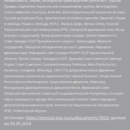
Независимость, Фирма, Молодежная правозащитная группа МПГ, Курсом
Правды и Единения, Каракольская инициативная группа, Автоград Крю,
Союз Славянских Сил Руси, Алля-Аят, Благотворительный пансионат Ак Умут,
Русская республика Русь, Арестантское уголовное единство, Башкорт, Нация
и свобода, Нация и свобода, W.H.С., Фалунь Дафа, Иртыш Ultras, Русский
Патриотический клуб-Новокузнецк/РПК, Сибирский державный союз, Фонд
борьбы с коррупцией, Фонд защиты прав граждан, Штабы Навального,
Совет граждан СССР Прикубанского округа г. Краснодара, Мужское
государство, Народное объединение русского движения, Народное
движение Адат, Народный совет граждан РСФСР СССР Архангельской
области, Проект Штурм, Граждане СССР, Держава Союз Советских Светлых
Родов, Совет Советских Социалистических Районов, Meta Platforms Inc,
Facebook, Instagram, WhatsApp, СИЧ-С14, Добровольческое Движение
Организации украинских националистов, Черный Комитет, Татарстанское
Региональное Всетатарское общественное движение, Невоград,
Молодежное Демократическое Движение Весна, Верховный Совет
Татарской Автономной Советской Социалистической Республики, Конгресс
ойрат-калмыцкого народа, Исполнительный комитет совета народных
депутатов Красноярского края, Этническое национальное объединение,
ЛГБТ, Я.МЫ Сергей Фургал
Источник:
https://minjust.gov.ru/ru/documents/7822/
данные
на
03.05.2024