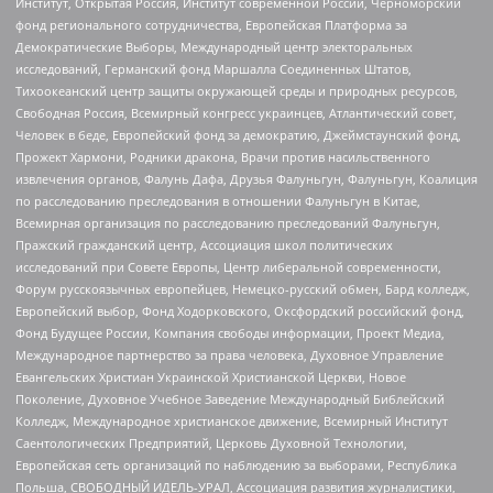
Институт, Открытая Россия, Институт современной России, Черноморский
фонд регионального сотрудничества, Европейская Платформа за
Демократические Выборы, Международный центр электоральных
исследований, Германский фонд Маршалла Соединенных Штатов,
Тихоокеанский центр защиты окружающей среды и природных ресурсов,
Свободная Россия, Всемирный конгресс украинцев, Атлантический совет,
Человек в беде, Европейский фонд за демократию, Джеймстаунский фонд,
Прожект Хармони, Родники дракона, Врачи против насильственного
извлечения органов, Фалунь Дафа, Друзья Фалуньгун, Фалуньгун, Коалиция
по расследованию преследования в отношении Фалуньгун в Китае,
Всемирная организация по расследованию преследований Фалуньгун,
Пражский гражданский центр, Ассоциация школ политических
исследований при Совете Европы, Центр либеральной современности,
Форум русскоязычных европейцев, Немецко-русский обмен, Бард колледж,
Европейский выбор, Фонд Ходорковского, Оксфордский российский фонд,
Фонд Будущее России, Компания свободы информации, Проект Медиа,
Международное партнерство за права человека, Духовное Управление
Евангельских Христиан Украинской Христианской Церкви, Новое
Поколение, Духовное Учебное Заведение Международный Библейский
Колледж, Международное христианское движение, Всемирный Институт
Саентологических Предприятий, Церковь Духовной Технологии,
Европейская сеть организаций по наблюдению за выборами, Республика
Польша, СВОБОДНЫЙ ИДЕЛЬ-УРАЛ, Ассоциация развития журналистики,