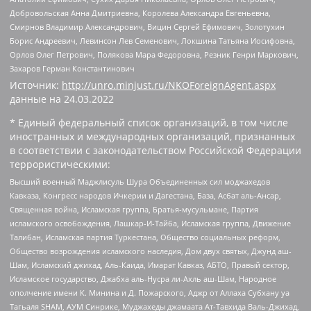
Добровольская Анна Дмитриевна, Королева Александра Евгеньевна,
Смирнов Владимир Александрович, Вицин Сергей Ефимович, Золотухин
Борис Андреевич, Левинсон Лев Семенович, Локшина Татьяна Иосифовна,
Орлов Олег Петрович, Полякова Мара Федоровна, Резник Генри Маркович,
Захаров Герман Константинович
Источник:
http://unro.minjust.ru/NKOForeignAgent.aspx
данные на
24.03.2022
* Единый федеральный список организаций, в том числе
иностранных и международных организаций, признанных
в соответствии с законодательством Российской Федерации
террористическими:
Высший военный Маджлисуль Шура Объединенных сил моджахедов
Кавказа, Конгресс народов Ичкерии и Дагестана, База, Асбат аль-Ансар,
Священная война, Исламская группа, Братья-мусульмане, Партия
исламского освобождения, Лашкар-И-Тайба, Исламская группа, Движение
Талибан, Исламская партия Туркестана, Общество социальных реформ,
Общество возрождения исламского наследия, Дом двух святых, Джунд аш-
Шам, Исламский джихад, Аль-Каида, Имарат Кавказ, АБТО, Правый сектор,
Исламское государство, Джабха аль-Нусра ли-Ахль аш-Шам, Народное
ополчение имени К. Минина и Д. Пожарского, Аджр от Аллаха Субхану уа
Тагьаля SHAM, АУМ Синрике, Муджахеды джамаата Ат-Тавхида Валь-Джихад,