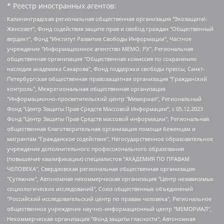
* Реестр иностранных агентов:
Калининградская региональная общественная организация "Экозащита!-Женсовет", Фонд содействия защите прав и свобод граждан "Общественный вердикт", Фонд "Институт Развития Свободы Информации", Частное учреждение "Информационное агентство МЕМО. РУ", Региональная общественная организация "Общественная комиссия по сохранению наследия академика Сахарова", Фонд поддержки свободы прессы, Санкт-Петербургская общественная правозащитная организация "Гражданский контроль", Межрегиональная общественная организация "Информационно-просветительский центр "Мемориал", Региональный Фонд "Центр Защиты Прав Средств Массовой Информации", с 05.12.2023 Фонд "Центр Защиты Прав Средств массовой информации", Региональная общественная благотворительная организация помощи беженцам и мигрантам "Гражданское содействие", Негосударственное образовательное учреждение дополнительного профессионального образования (повышение квалификации) специалистов "АКАДЕМИЯ ПО ПРАВАМ ЧЕЛОВЕКА", Свердловская региональная общественная организация "Сутяжник", Автономная некоммерческая организация "Центр независимых социологических исследований", Союз общественных объединений "Российский исследовательский центр по правам человека", Региональное общественное учреждение научно-информационный центр "МЕМОРИАЛ", Некоммерческая организация "Фонд защиты гласности", Автономная некоммерческая организация "Институт прав человека", Городская общественная организация "Екатеринбургское общество "МЕМОРИАЛ", Городская общественная организация "Рязанское историко-просветительское и правозащитное общество "Мемориал" (Рязанский Мемориал), Челябинский региональный орган общественной самодеятельности – женское общественное объединение "Женщины Евразии", Челябинский региональный орган общественной самодеятельности "Уральская правозащитная группа", Фонд содействия защите здоровья и социальной справедливости имени Андрея Рылькова, Автономная Некоммерческая Организация "Аналитический Центр Юрия Левады", Автономная некоммерческая организация социальной поддержки населения "Проект Апрель", Региональная общественная организация помощи женщинам и детям, находящимся в кризисной ситуации "Информационно-методический центр "Анна", Фонд содействия развитию массовых коммуникаций и правовому просвещению "Так-так-Так", Фонд содействия устойчивому развитию "Серебряная тайга", Свердловский региональный общественный фонд социальных проектов "Новое время", "Idel.Реалии", Кавказ.Реалии, Крым.Реалии, Телеканал Настоящее Время, Татаро-башкирская служба Радио Свобода (Azatliq Radiosi), Радио Свободная Европа/Радио Свобода (PCE/PC), "Сибирь.Реалии", "Фактограф", Благотворительный фонд помощи осужденным и их семьям, Автономная некоммерческая организация "Институт глобализации и социальных движений", Фонд "В защиту прав заключенных", Частное учреждение "Центр поддержки и содействия развитию средств массовой информации", Пензенский региональный общественный благотворительный фонд "Гражданский союз", "Север.Реалии", Некоммерческая организация Фонд "Правовая инициатива", Общество с ограниченной ответственностью "Радио Свободная Европа/Радио Свобода", Чешское информационное агентство "MEDIUM-ORIENT", Красноярская региональная общественная организация "Мы против СПИДа", Камалягин Денис Николаевич, Маркелов Сергей Евгеньевич, Пономарев Лев Александрович, Савицкая Людмила Алексеевна, Автономная некоммерческая организация "Центр по работе с проблемой насилия "НАСИЛИЮ.НЕТ", Межрегиональный профессиональный союз работников здравоохранения "Альянс врачей", Юридическое лицо, зарегистрированное в Латвийской Республике, SIA "Medusa Project" (регистрационный номер 40103797863, дата регистрации 10.06.2014), Некоммерческая организация "Фонд по борьбе с коррупцией", Автономная некоммерческая организация "Институт права и публичной политики", Баданин Роман Сергеевич, Гликин Максим Александрович, Железнова Мария Михайловна, Лукьянова Юлия Сергеевна, Маетная Елизавета Витальевна, Маняхин Петр Борисович, Чуракова Ольга Владимировна, Ярош Юлия Петровна, Юридическое лицо "The Insider SIA", зарегистрированное в Риге, Латвийская Республика (дата регистрации 26.06.2015), являющееся администратором доменного имени интернет-издания "The Insider SIA", https://theins.ru, Постернак Алексей Евгеньевич, Рубин Михаил Аркадьевич, Анин Роман Александрович, Юридическое лицо Istories fonds, зарегистрированное в Латвийской Республике (регистрационный номер 50008295751, дата регистрации 24.02.2020), Великовский Дмитрий Александрович, Долинина Ирина Николаевна, Мароховская Алеся Алексеевна, Шлейнов Роман Юрьевич, Шмагун Олеся Валентиновна, Общество с ограниченной ответственностью "Альтаир 2021", Общество с ограниченной ответственностью "Вега 2021", Общество с ограниченной ответственностью "Главный редактор 2021", Общество с ограниченной ответственностью "Ромашки монолит", Важенков Артем Валерьевич, Ивановская областная общественная организация "Центр гендерных исследований", Гурман Юрий Альбертович, Медиапроект "ОВД-Инфо", Егоров Владимир Владимирович, Жилинский Владимир Александрович, Общество с ограниченной ответственностью "ЗП", Иванова София Юрьевна, Карезина Инна Павловна, Кильтау Екатерина Викторовна, Петров Алексей Викторович, Пискунов Сергей Евгеньевич, Смирнов Сергей Сергеевич, Тихонов Михаил Сергеевич, Общество с ограниченной ответственностью "ЖУРНАЛИСТ-ИНОСТРАННЫЙ АГЕНТ", Арапова Галина Юрьевна, Вольтская Татьяна Анатольевна, Американская компания "Mason G.E.S. Anonymous Foundation" (США), являющаяся владельцем интернет-издания https://mnews.world/, Компания "Stichting Bellingcat", зарегистрированная в Нидерландах (дата регистрации 11.07.2018), Захаров Андрей Вячеславович, Клепиковская Екатерина Дмитриевна, Общество с ограниченной ответственностью "МЕМО", Перл Роман Александрович, Симонов Евгений Алексеевич, Соловьева Елена Анатольевна, Сотников Даниил Владимирович, Сурначева Елизавета Дмитриевна, Автономная некоммерческая организация по защите прав человека и информированию населения "Якутия – Наше Мнение", Общество с ограниченной ответственностью "Москоу диджитал медиа", с 26.01.2023 Общество с ограниченной ответственностью "Чайка Белые сады", Ветошкина Валерия Валерьевна, Заговора Максим Александрович, Межрегиональное общественное движение "Российская ЛГБТ - сеть", Оленичев Максим Владимирович, Павлов Иван Юрьевич, Скворцова Елена Сергеевна, Общество с ограниченной ответственностью "Как бы инагент", Кочетков Игорь Викторович, Общество с ограниченной ответственностью "Честные выборы", Еланчик Олег Александрович, Общество с ограниченной ответственностью "Нобелевский призыв", Гималова Регина Эмилевна, Григорьев Андрей Валерьевич, Григорьева Алина Александровна, Ассоциация по содействию защите прав призывников, альтернативнослужащих и военнослужащих "Правозащитная группа "Гражданин.Армия.Право", Хисамова Регина Фаритовна, Автономная некоммерческая организация по реализации социально-правовых программ "Лилит", Дальневосточное общественное движение "Маяк", Санкт-Петербургская ЛГБТ-инициативная группа "Выход", Инициативная группа ЛГБТ+ "Реверс", Алексеев Андрей Викторович, Бекбулатова Таисия Львовна, Беляев Иван Михайлович, Владыкина Елена Сергеевна, Гельман Марат Александрович, Никульшина Вероника Юрьевна, Толоконникова Надежда Андреевна, Шендерович Виктор Анатольевич, Общество с ограниченной ответственностью "Данное сообщение", Общество с ограниченной ответственностью Издательский дом "Новая глава", Айнбиндер Александра Александровна, Московский комьюнити-центр для ЛГБТ+инициатив, Благотворительный фонд развития филантропии, Deutsche Welle (Германия, Kurt-Schumacher-Strasse 3, 53113 Bonn), Борзунова Мария Михайловна, Воробьев Виктор Викторович, Голубева Анна Львовна, Константинова Алла Михайловна, Малкова Ирина Владимировна, Мурадов Мурад Абдулгалимович, Осетинская Елизавета Николаевна, Понасенков Евгений Николаевич, Ганапольский Матвей Юрьевич, Киселев Евгений Алексеевич, Борухович Ирина Григорьевна, Дремин Иван Тимофеевич, Дубровский Дмитрий Викторович, Красноярская региональная общественная организация поддержки и развития альтернативных образовательных технологий и межкультурных коммуникаций "ИНТЕРРА", Маяковская Екатерина Алексеевна, Фейгин Марк Захарович, Филимонов Андрей Викторович, Дзугкоева Регина Николаевна, Доброхотов Роман Александрович, Дудь Юрий Александрович, Елкин Сергей Владимирович, Кругликов Кирилл Игоревич, Сабунаева Мария Леонидовна, Семенов Алексей Владимирович, Шаинян Карен Багратович, Шульман Екатерина Михайловна, Асафьев Артур Валерьевич, Вахштайн Виктор Семенович, Венедиктов Алексей Алексеевич, Лушникова Екатерина Евгеньевна, Волков Леонид Михайлович, Невзоров Александр Глебович, Пархоменко Сергей Борисович, Сироткин Ярослав Николаевич, Кара-Мурза Владимир Владимирович, Баранова Наталья Владимировна, Гозман Леонид Яковлевич, Кагарлицкий Борис Юльевич, Климарев Михаил Валерьевич, Милов Владимир Станиславович, Автономная некоммерческая организация Краснодарский центр современного искусства "Типография", Моргенштерн Алишер Тагирович, Соболь Любовь Эдуардовна, Общество с ограниченной ответственностью "ЛИЗА НОРМ", Каспаров Гарри Кимович, Ходорковский Михаил Борисович, Общество с ограниченной ответственностью "Апрельские тезисы", Данилович Ирина Брониславовна, Кашин Олег Владимирович, Петров Николай Владимирович, Пивоваров Алексей Владимирович, Соколов Михаил Владимирович, Цветкова Юлия Владимировна, Чичваркин Евгений Александрович, Комитет против пыток/Команда против пыток, Общество с ограниченной ответственностью "Первый научный", Общество с ограниченной ответственностью "Вертолет и ко", Белоцерковская Вероника Борисовна, Кац Максим Евгеньевич, Лазарева Татьяна Юрьевна, Шаведдинов Руслан Табризович, Яшин Илья Валерьевич, Общество с ограниченной ответственностью "Иноагент ААВ", Алешковский Дмитрий Петрович, Альбац Евгения Марковна, Быков Дмитрий Львович, Галямина Юлия Евгеньевна, Лойко Сергей Леонидович, Мартынов Кирилл Константинович, Медведев Сергей Александрович, Крашенинников Федор Геннадиевич, Гордеева Катерина Вл