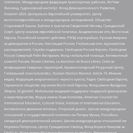
UnKremlin, Международная федерация транспортных рабочих, ИстЧам
Финланд, Гудзоновский институт, Фонд Демократического Развития,
Комитет-2024, Центрально-Европейский университет, Центр
восточноевропейских и международных исследований, Общество
Сторожевой башни, Библии и трактатов Свидетелей Иеговы, Гражданский
Совет, Центр анализа европейской политики, Академическая сеть Восточная
Европа, Российский комитет действия, РЭНД корпорейшн, Русская Америка
за демократию в России, Настоящая Россия, Глобальная сеть журналистов-
расследователей, Служба поддержки, Свободная Россия Берлин, Свободная
Россия Северный Рейн-Вестфалия, Фонд глобальной помощи, Антивоенный
комитет России, Russie-Libertes, La Asocicion de Rusos Libres, Союз за
возвращение Северных территорий, Крымскотатарский Ресурсный Центр,
Глобальный союз IndustriALL, Russian Election Monitor, Article 19, Мнение
медиа, Федерация анархического черного креста, Радио Свободная Европа,
Германское общество изучения Восточной Европы, Фонд имени Фридриха
Эберта, XZ gGmbH, Мобильная академия поддержки гендерной демократии
и миротворчества, Форум имени Льва Копелева, American Councils for
International Education, Cultural Vistas, Institute of International Education,
Антивоенное движение Антальи, Открытый диалог, Школа международных
отношений и государственной политики им Питера Мунка, Российско-
канадский демократический альянс, Школа международных отношений им
Нормана Патерсона, Центр Гражданских Свобод, Фонд Бориса Немцова за
Свободу, Фонд имени Фридриха Науманна за свободу, Феминистское