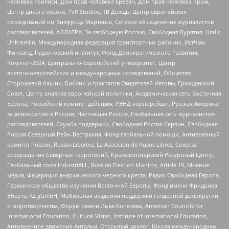
человека Тбилиси, Дом прав человека Ереван, Дом прав человека Крым,
Центр дикого лосося, TVR Studios, ТВ Дождь, Центр европейских
исследований им Вилфрида Мартенса, Сетевое объединение журналистов
расследователей, АЛЛАТРА, За свободную Россию, Свободная Бурятия, Uralic,
UnKremlin, Международная федерация транспортных рабочих, ИстЧам
Финланд, Гудзоновский институт, Фонд Демократического Развития,
Комитет-2024, Центрально-Европейский университет, Центр
восточноевропейских и международных исследований, Общество
Сторожевой башни, Библии и трактатов Свидетелей Иеговы, Гражданский
Совет, Центр анализа европейской политики, Академическая сеть Восточная
Европа, Российский комитет действия, РЭНД корпорейшн, Русская Америка
за демократию в России, Настоящая Россия, Глобальная сеть журналистов-
расследователей, Служба поддержки, Свободная Россия Берлин, Свободная
Россия Северный Рейн-Вестфалия, Фонд глобальной помощи, Антивоенный
комитет России, Russie-Libertes, La Asocicion de Rusos Libres, Союз за
возвращение Северных территорий, Крымскотатарский Ресурсный Центр,
Глобальный союз IndustriALL, Russian Election Monitor, Article 19, Мнение
медиа, Федерация анархического черного креста, Радио Свободная Европа,
Германское общество изучения Восточной Европы, Фонд имени Фридриха
Эберта, XZ gGmbH, Мобильная академия поддержки гендерной демократии
и миротворчества, Форум имени Льва Копелева, American Councils for
International Education, Cultural Vistas, Institute of International Education,
Антивоенное движение Антальи, Открытый диалог, Школа международных