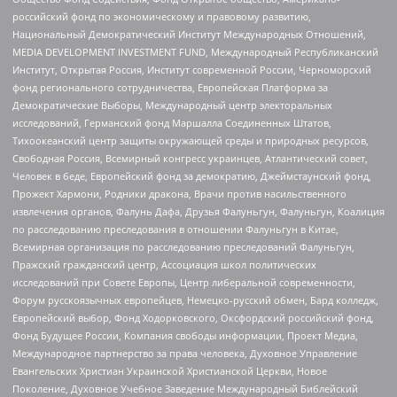
российский фонд по экономическому и правовому развитию,
Национальный Демократический Институт Международных Отношений,
MEDIA DEVELOPMENT INVESTMENT FUND, Международный Республиканский
Институт, Открытая Россия, Институт современной России, Черноморский
фонд регионального сотрудничества, Европейская Платформа за
Демократические Выборы, Международный центр электоральных
исследований, Германский фонд Маршалла Соединенных Штатов,
Тихоокеанский центр защиты окружающей среды и природных ресурсов,
Свободная Россия, Всемирный конгресс украинцев, Атлантический совет,
Человек в беде, Европейский фонд за демократию, Джеймстаунский фонд,
Прожект Хармони, Родники дракона, Врачи против насильственного
извлечения органов, Фалунь Дафа, Друзья Фалуньгун, Фалуньгун, Коалиция
по расследованию преследования в отношении Фалуньгун в Китае,
Всемирная организация по расследованию преследований Фалуньгун,
Пражский гражданский центр, Ассоциация школ политических
исследований при Совете Европы, Центр либеральной современности,
Форум русскоязычных европейцев, Немецко-русский обмен, Бард колледж,
Европейский выбор, Фонд Ходорковского, Оксфордский российский фонд,
Фонд Будущее России, Компания свободы информации, Проект Медиа,
Международное партнерство за права человека, Духовное Управление
Евангельских Христиан Украинской Христианской Церкви, Новое
Поколение, Духовное Учебное Заведение Международный Библейский