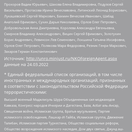
Прохоров Вадим Юрьевич, Шахова Елена Владимировна, Подузов Сергей
Васильевич, Протасова Ирина Вячеславовна, Литинский Леонид Борисович,
Лукашевский Сергей Маркович, Бахмин Вячеслав Иванович, Шабад
Анатолий Ефимович, Сухих Дарья Николаевна, Орлов Олег Петрович,
Добровольская Анна Дмитриевна, Королева Александра Евгеньевна,
Смирнов Владимир Александрович, Вицин Сергей Ефимович, Золотухин
Борис Андреевич, Левинсон Лев Семенович, Локшина Татьяна Иосифовна,
Орлов Олег Петрович, Полякова Мара Федоровна, Резник Генри Маркович,
Захаров Герман Константинович
Источник:
http://unro.minjust.ru/NKOForeignAgent.aspx
данные на
24.03.2022
* Единый федеральный список организаций, в том числе
иностранных и международных организаций, признанных
в соответствии с законодательством Российской Федерации
террористическими:
Высший военный Маджлисуль Шура Объединенных сил моджахедов
Кавказа, Конгресс народов Ичкерии и Дагестана, База, Асбат аль-Ансар,
Священная война, Исламская группа, Братья-мусульмане, Партия
исламского освобождения, Лашкар-И-Тайба, Исламская группа, Движение
Талибан, Исламская партия Туркестана, Общество социальных реформ,
Общество возрождения исламского наследия, Дом двух святых, Джунд аш-