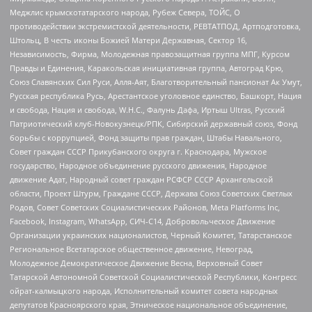
Меджлис крымскотатарского народа, Рубеж Севера, ТОЙС, О
противодействии экстремистской деятельности, РЕВТАТПОД, Артподготовка,
Штольц, В честь иконы Божией Матери Державная, Сектор 16,
Независимость, Фирма, Молодежная правозащитная группа МПГ, Курсом
Правды и Единения, Каракольская инициативная группа, Автоград Крю,
Союз Славянских Сил Руси, Алля-Аят, Благотворительный пансионат Ак Умут,
Русская республика Русь, Арестантское уголовное единство, Башкорт, Нация
и свобода, Нация и свобода, W.H.С., Фалунь Дафа, Иртыш Ultras, Русский
Патриотический клуб-Новокузнецк/РПК, Сибирский державный союз, Фонд
борьбы с коррупцией, Фонд защиты прав граждан, Штабы Навального,
Совет граждан СССР Прикубанского округа г. Краснодара, Мужское
государство, Народное объединение русского движения, Народное
движение Адат, Народный совет граждан РСФСР СССР Архангельской
области, Проект Штурм, Граждане СССР, Держава Союз Советских Светлых
Родов, Совет Советских Социалистических Районов, Meta Platforms Inc,
Facebook, Instagram, WhatsApp, СИЧ-С14, Добровольческое Движение
Организации украинских националистов, Черный Комитет, Татарстанское
Региональное Всетатарское общественное движение, Невоград,
Молодежное Демократическое Движение Весна, Верховный Совет
Татарской Автономной Советской Социалистической Республики, Конгресс
ойрат-калмыцкого народа, Исполнительный комитет совета народных
депутатов Красноярского края, Этническое национальное объединение,