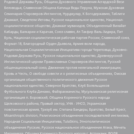
Родовой Державы Русь, Община Духовного Управления Асгардской Веси
Беловодья, Славянская Община Капища Веды Перуна, Мужская Духовная
Семинария Староверов-Инглингов, Нурджулар, К Богодержавию, Таблиги
Джамаат, Свидетели Иеговы, Русское национальное единство, Национал-
социалистическое общество, Джамаат мувахидов, Объединенный Вилайат
Кабарды, Балкарии и Карачая, Союз славян, Ат-Такфир Валь-Хиджра, Пит
Буль, Национал-социалистическая рабочая партия России, Славянский союз,
Формат-18, Благородный Орден Дьявола, Армия воли народа,
Национальная Социалистическая Инициатива города Череповца, Духовно-
Родовая Держава Русь, Русское национальное единство, Древнерусской
Инглистической церкви Православных Староверов-Инглингов, Русский
общенациональный союз, Движение против нелегальной иммиграции,
Кровь и Честь, О свободе совести и о религиозных объединениях, Омская
организация общественного политического движения Русское
национальное единство, Северное Братство, Клуб Болельщиков
Футбольного Клуба Динамо, Файзрахманисты, Мусульманская религиозная
организация п. Боровский, Община Коренного Русского народа
Щелковского района, Правый сектор, УНА - УНСО, Украинская
повстанческая армия, Тризуб им. Степана Бандеры, Братство, Белый Крест,
Misanthropic division, Религиозное объединение последователей инглиизма,
Народная Социальная Инициатива, TulaSkins, Этнополитическое
объединение Русские, Русское национальное объединение Атака, Мечеть
Мирмамеда, Община Коренного Русского народа г. Астрахани, ВОЛЯ,