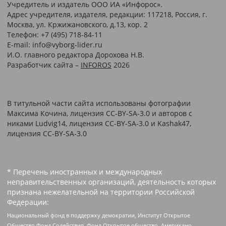
Учредитель и издатель ООО ИА «Инфорос».
Адрес учредителя, издателя, редакции: 117218, Россия, г.
Москва, ул. Кржижановского, д.13, кор. 2
Телефон: +7 (495) 718-84-11
E-mail: info@vyborg-lider.ru
И.О. главного редактора Дорохова Н.В.
Разработчик сайта –
INFOROS
2026
В титульной части сайта использованы фотографии
Максима Кочина, лицензия CC-BY-SA-3.0 и авторов c
никами Ludvig14, лицензия CC-BY-SA-3.0 и Kashak47,
лицензия CC-BY-SA-3.0
* Перечень иностранных и международных
неправительственных организаций, деятельность которых
признана нежелательной на территории Российской
Федерации:
Национальный фонд в поддержку демократии, Институт Открытое
Общество Фонд Содействия, Фонд Открытое общество, Американо-