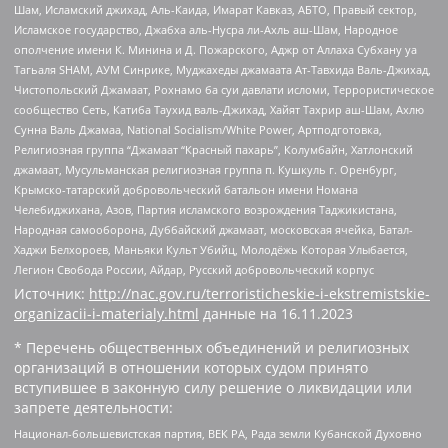
Шам, Исламский джихад, Аль-Каида, Имарат Кавказ, АБТО, Правый сектор,
Исламское государство, Джабха аль-Нусра ли-Ахль аш-Шам, Народное
ополчение имени К. Минина и Д. Пожарского, Аджр от Аллаха Субхану уа
Тагьаля SHAM, АУМ Синрике, Муджахеды джамаата Ат-Тавхида Валь-Джихад,
Чистопольский Джамаат, Рохнамо ба суи давлати исломи, Террористическое
сообщество Сеть, Катиба Таухид валь-Джихад, Хайят Тахрир аш-Шам, Ахлю
Сунна Валь Джамаа, National Socialism/White Power, Артподготовка,
Религиозная группа “Джамаат “Красный пахарь”, Колумбайн, Хатлонский
джамаат, Мусульманская религиозная группа п. Кушкуль г. Оренбург,
Крымско-татарский добровольческий батальон имени Номана
Челебиджихана, Азов, Партия исламского возрождения Таджикистана,
Народная самооборона, Дуббайский джамаат, московская ячейка, Батал-
Хаджи Белхороев, Маньяки Культ Убийц, Молодёжь Которая Улыбается,
Легион Свобода России, Айдар, Русский добровольческий корпус
Источник:
http://nac.gov.ru/terroristicheskie-i-ekstremistskie-
organizacii-i-materialy.html
данные на
16.11.2023
* Перечень общественных объединений и религиозных
организаций в отношении которых судом принято
вступившее в законную силу решение о ликвидации или
запрете деятельности:
Национал-большевистская партия, ВЕК РА, Рада земли Кубанской Духовно