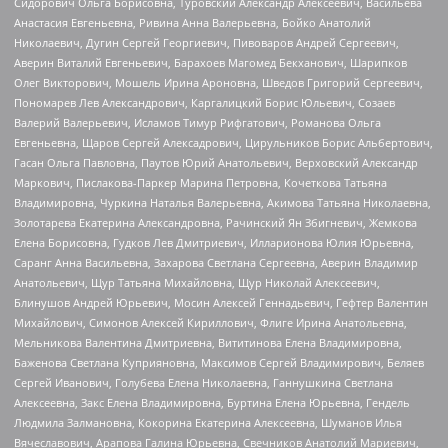
Сидорович Ольга Борисовна, Туровский Александр Алексеевич, Васильева
Анастасия Евгеньевна, Ривина Анна Валерьевна, Бойко Анатолий
Николаевич, Дугин Сергей Георгиевич, Пивоваров Андрей Сергеевич,
Аверин Виталий Евгеньевич, Барахоев Магомед Бекханович, Шарипков
Олег Викторович, Мошель Ирина Ароновна, Шведов Григорий Сергеевич,
Пономарев Лев Александрович, Каргалицкий Борис Юльевич, Созаев
Валерий Валерьевич, Исламов Тимур Рифгатович, Романова Ольга
Евгеньевна, Щаров Сергей Алексадрович, Цирульников Борис Альбертович,
Гасан Ольга Павловна, Паутов Юрий Анатольевич, Верховский Александр
Маркович, Пислакова-Паркер Марина Петровна, Кочеткова Татьяна
Владимировна, Чуркина Наталья Валерьевна, Акимова Татьяна Николаевна,
Золотарева Екатерина Александровна, Рачинский Ян Збигневич, Жемкова
Елена Борисовна, Гудков Лев Дмитриевич, Илларионова Юлия Юрьевна,
Саранг Анна Васильевна, Захарова Светлана Сергеевна, Аверин Владимир
Анатольевич, Щур Татьяна Михайловна, Щур Николай Алексеевич,
Блинушов Андрей Юрьевич, Мосин Алексей Геннадьевич, Гефтер Валентин
Михайлович, Симонов Алексей Кириллович, Флиге Ирина Анатольевна,
Мельникова Валентина Дмитриевна, Вититинова Елена Владимировна,
Баженова Светлана Куприяновна, Максимов Сергей Владимирович, Беляев
Сергей Иванович, Голубева Елена Николаевна, Ганнушкина Светлана
Алексеевна, Закс Елена Владимировна, Буртина Елена Юрьевна, Гендель
Людмила Залмановна, Кокорина Екатерина Алексеевна, Шуманов Илья
Вячеславович, Арапова Галина Юрьевна, Свечников Анатолий Мариевич,