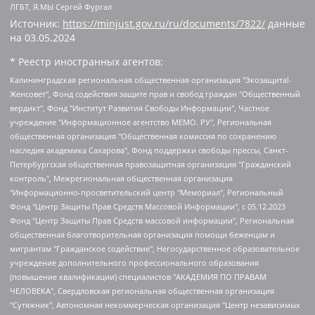
ЛГБТ, Я.МЫ Сергей Фургал
Источник:
https://minjust.gov.ru/ru/documents/7822/
данные
на
03.05.2024
* Реестр иностранных агентов:
Калининградская региональная общественная организация "Экозащита!-Женсовет", Фонд содействия защите прав и свобод граждан "Общественный вердикт", Фонд "Институт Развития Свободы Информации", Частное учреждение "Информационное агентство МЕМО. РУ", Региональная общественная организация "Общественная комиссия по сохранению наследия академика Сахарова", Фонд поддержки свободы прессы, Санкт-Петербургская общественная правозащитная организация "Гражданский контроль", Межрегиональная общественная организация "Информационно-просветительский центр "Мемориал", Региональный Фонд "Центр Защиты Прав Средств Массовой Информации", с 05.12.2023 Фонд "Центр Защиты Прав Средств массовой информации", Региональная общественная благотворительная организация помощи беженцам и мигрантам "Гражданское содействие", Негосударственное образовательное учреждение дополнительного профессионального образования (повышение квалификации) специалистов "АКАДЕМИЯ ПО ПРАВАМ ЧЕЛОВЕКА", Свердловская региональная общественная организация "Сутяжник", Автономная некоммерческая организация "Центр независимых социологических исследований", Союз общественных объединений "Российский исследовательский центр по правам человека", Региональное общественное учреждение научно-информационный центр "МЕМОРИАЛ", Некоммерческая организация "Фонд защиты гласности", Автономная некоммерческая организация "Институт прав человека", Городская общественная организация "Екатеринбургское общество "МЕМОРИАЛ", Городская общественная организация "Рязанское историко-просветительское и правозащитное общество "Мемориал" (Рязанский Мемориал), Челябинский региональный орган общественной самодеятельности – женское общественное объединение "Женщины Евразии", Челябинский региональный орган общественной самодеятельности "Уральская правозащитная группа", Фонд содействия защите здоровья и социальной справедливости имени Андрея Рылькова, Автономная Некоммерческая Организация "Аналитический Центр Юрия Левады", Автономная некоммерческая организация социальной поддержки населения "Проект Апрель", Региональная общественная организация помощи женщинам и детям, находящимся в кризисной ситуации "Информационно-методический центр "Анна", Фонд содействия развитию массовых коммуникаций и правовому просвещению "Так-так-Так", Фонд содействия устойчивому развитию "Серебряная тайга", Свердловский региональный общественный фонд социальных проектов "Новое время", "Idel.Реалии", Кавказ.Реалии, Крым.Реалии, Телеканал Настоящее Время, Татаро-башкирская служба Радио Свобода (Azatliq Radiosi), Радио Свободная Европа/Радио Свобода (PCE/PC), "Сибирь.Реалии", "Фактограф", Благотворительный фонд помощи осужденным и их семьям, Автономная некоммерческая организация "Институт глобализации и социальных движений", Фонд "В защиту прав заключенных", Частное учреждение "Центр поддержки и содействия развитию средств массовой информации", Пензенский региональный общественный благотворительный фонд "Гражданский союз", "Север.Реалии", Некоммерческая организация Фонд "Правовая инициатива", Общество с ограниченной ответственностью "Радио Свободная Европа/Радио Свобода", Чешское информационное агентство "MEDIUM-ORIENT", Красноярская региональная общественная организация "Мы против СПИДа", Камалягин Денис Николаевич, Маркелов Сергей Евгеньевич, Пономарев Лев Александрович, Савицкая Людмила Алексеевна, Автономная некоммерческая организация "Центр по работе с проблемой насилия "НАСИЛИЮ.НЕТ", Межрегиональный профессиональный союз работников здравоохранения "Альянс врачей", Юридическое лицо, зарегистрированное в Латвийской Республике, SIA "Medusa Project" (регистрационный номер 40103797863, дата регистрации 10.06.2014), Некоммерческая организация "Фонд по борьбе с коррупцией", Автономная некоммерческая организация "Институт права и публичной политики", Баданин Роман Сергеевич, Гликин Максим Александрович, Железнова Мария Михайловна, Лукьянова Юлия Сергеевна, Маетная Елизавета Витальевна, Маняхин Петр Борисович, Чуракова Ольга Владимировна, Ярош Юлия Петровна, Юридическое лицо "The Insider SIA", зарегистрированное в Риге, Латвийская Республика (дата регистрации 26.06.2015), являющееся администратором доменного имени интернет-издания "The Insider SIA", https://theins.ru, Постернак Алексей Евгеньевич, Рубин Михаил Аркадьевич, Анин Роман Александрович, Юридическое лицо Istories fonds, зарегистрированное в Латвийской Республике (регистрационный номер 50008295751, дата регистрации 24.02.2020), Великовский Дмитрий Александрович, Долинина Ирина Николаевна, Мароховская Алеся Алексеевна, Шлейнов Роман Юрьевич, Шмагун Олеся Валентиновна, Общество с ограниченной ответственностью "Альтаир 2021", Общество с ограниченной ответственностью "Вега 2021", Общество с ограниченной ответственностью "Главный редактор 2021", Общество с ограниченной ответственностью "Ромашки монолит", Важенков Артем Валерьевич, Ивановская областная общественная организация "Центр гендерных исследований", Гурман Юрий Альбертович, Медиапроект "ОВД-Инфо", Егоров Владимир Владимирович, Жилинский Владимир Александрович, Общество с ограниченной ответственностью "ЗП", Иванова София Юрьевна, Карезина Инна Павловна, Кильтау Екатерина Викторовна, Петров Алексей Викторович, Пискунов Сергей Евгеньевич, Смирнов Сергей Сергеевич, Тихонов Михаил Сергеевич, Общество с ограниченной ответственностью "ЖУРНАЛИСТ-ИНОСТРАННЫЙ АГЕНТ", Арапова Галина Юрьевна, Вольтская Татьяна Анатольевна, Американская компания "Mason G.E.S. Anonymous Foundation" (США), являющаяся владельцем интернет-издания https://mnews.world/, Компания "Stichting Bellingcat", зарегистрированная в Нидерландах (дата регистрации 11.07.2018), Захаров Андрей Вячеславович, Клепиковская Екатерина Дмитриевна, Общество с ограниченной ответственностью "МЕМО", Перл Роман Александрович, Симонов Евгений Алексеевич, Соловьева Елена Анатольевна, Сотников Даниил Владимирович, Сурначева Елизавета Дмитриевна, Автономная некоммерческая организация по защите прав человека и информированию населения "Якутия – Наше Мнение", Общество с ограниченной ответственностью "Москоу диджитал медиа", с 26.01.2023 Общество с ограниченной ответственностью "Чайка Белые сады", Ветошкина Валерия Валерьевна, Заговора Максим Александрович, Межрегиональное общественное движение "Российская ЛГБТ - сеть", Оленичев Максим Владимирович, Павлов Иван Юрьевич, Скворцова Елена Сергеевна, Общество с ограниченной ответственностью "Как бы инагент", Кочетков Игорь Викторович, Общество с ограниченной ответственностью "Честные выборы", Еланчик Олег Александрович, Общество с ограниченной ответственностью "Нобелевский призыв", Гималова Регина Эмилевна, Григорьев Андрей Валерьевич, Григорьева Алина Александровна, Ассоциация по содействию защите прав призывников, альтернативнослужащих и военнослужащих "Правозащитная группа "Гражданин.Армия.Право", Хисамова Регина Фаритовна, Автономная некоммерческая организация по реализации социально-правовых программ "Лилит", Дальневосточное общественное движение "Маяк", Санкт-Петербургская ЛГБТ-инициативная группа "Выход", Инициативная группа ЛГБТ+ "Реверс", Алексеев Андрей Викторович, Бекбулатова Таисия Львовна, Беляев Иван Михайлович, Владыкина Елена Сергеевна, Гельман Марат Александрович, Никульшина Вероника Юрьевна, Толоконникова Надежда Андреевна, Шендерович Виктор Анатольевич, Общество с ограниченной ответственностью "Данное сообщение", Общество с ограниченной ответственностью Издательский дом "Новая глава", Айнбиндер Александра Александровна, Московский комьюнити-центр для ЛГБТ+инициатив, Благотворительный фонд развития филантропии, Deutsche Welle (Германия, Kurt-Schumacher-Strasse 3, 53113 Bonn), Борзунова Мария Михайловна, Воробьев Виктор Викторович, Голубева Анна Львовна, Константинова Алла Михайловна, Малкова Ирина Владимировна, Мурадов Мурад Абдулгалимович, Осетинская Елизавета Николаевна, Понасенков Евгений Николаевич, Ганапольский Матвей Юрьевич, Киселев Евгений Алексеевич, Борухович Ирина Григорьевна, Дремин Иван Тимофеевич, Дубровский Дмитрий Викторович, Красноярская региональная общественная организация поддержки и развития альтернативных образовательных технологий и межкультурных коммуникаций "ИНТЕРРА", Маяковская Екатерина Алексеевна, Фейгин Марк Захарович, Филимонов Андрей Викторович, Дзугкоева Регина Николаевна, Доброхотов Роман Александрович, Дудь Юрий Александрович, Елкин Сергей Владимирович, Кругликов Кирилл Игоревич, Сабунаева Мария Леонидовна, Семенов Алексей Владимирович, Шаинян Карен Багратович, Шульман Екатерина Михайловна, Асафьев Артур Валерьевич, Вахштайн Виктор Семенович, Венедиктов Алексей Алексеевич, Лушникова Екатерина Евгеньевна, Волков Леонид Михайлович, Невзоров Александр Глебович, Пархоменко Сергей Борисович, Сироткин Ярослав Николаевич, Кара-Мурза Владимир Владимирович, Баранова Наталья Владимировна, Гозман Леонид Яковлевич, Кагарлицкий Борис Юльевич, Климарев Михаил Валерьевич, Милов Владимир Станиславович, Автономная некоммерческая организация Краснодарский центр современного искусства "Типография", Моргенштерн Алишер Тагирович, Соболь Любовь Эдуардовна, Общество с ограниченной ответственностью "ЛИЗА НОРМ", Каспаров Гарри Кимович, Ходорковский Михаил Борисович, Общество с ограниченной ответственностью "Апрельские тезисы", Данилович Ирина Брониславовна, Кашин Олег Владимирович, Петров Николай Владимирович, Пивоваров Алексей Владимирович, Соколов Михаил Владимирович, Цветкова Юлия Владимировна, Чичваркин Евгений Александрович, Комитет против пыток/Команда против пыток, Общество с ограниченной ответственностью "Первый научный", Общество с ограниченной ответственностью "Вертолет и ко", Белоцерковская Вероника Борисовна, Кац Максим Евгеньевич, Лазарева Татьяна Юрьевна, Шаведдинов Руслан Табризович, Яшин Илья Валерьевич, Общество с ограниченной ответственностью "Иноагент ААВ", Алешковский Дмитрий Петрович, Альбац Евгения Марковна, Быков Дмитрий Львович, Галямина Юлия Евгеньевна, Лойко Сергей Леонидович, Мартынов Кирилл Константинович, Медведев Сергей Александрович, Крашенинников Федор Геннадиевич, Гордеева Катерина Вл