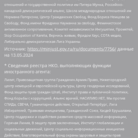
отношений и государственной политики им Питера Мунка, Российско-
канадский демократический альянс, Школа международных отношений им
Нормана Патерсона, Центр Гражданских Свобод, Фонд Бориса Немцова за
Свободу, Фонд имени Фридриха Науманна за свободу, Феминистское
антивоенное сопротивление, Комитет независимости Ингушетии, Прометей,
Stop Occupation of Karelia, Вернись живым, Фридом Хаус, СОТА медиа,
Либерально-демократическая Лига Украины
Источник:
https://minjust.gov.ru/ru/documents/7756/
данные
на
13.05.2024
* Сведения реестра НКО, выполняющих функции
иностранного агента:
Лилит, Правозащитная группа Гражданин.Армия.Право, Нижегородский
центр немецкой и европейской культуры, Центр гендерных исследований,
Фонд защиты прав граждан Штаб, Институт права и публичной политики,
Фонд борьбы с коррупцией, Альянс врачей, НАСИЛИЮ.НЕТ, Мы против
СПИДа, СВЕЧА, Гуманитарное действие, Открытый Петербург, Лига
Избирателей, Правовая инициатива, Гражданский Союз, Хасдей Ерушалаим,
Центр поддержки и содействия развитию средств массовой информации,
Горячая Линия, В защиту прав заключенных, Институт глобализации и
социальных движений, Центр социально-информационных инициатив
Действие, Благотворительный фонд охраны здоровья и защиты прав