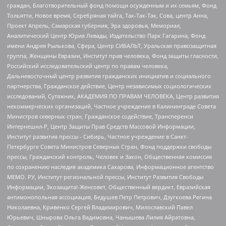
граждан, Благотворительный фонд помощи осужденным и их семьям, Фонд
Тольятти, Новое время, Серебряная тайга, Так-Так-Так, Сова, центр Анна,
Проект Апрель, Самарская губерния, Эра здоровья, Мемориал,
Аналитический Центр Юрия Левады, Издательство Парк Гагарина, Фонд
имени Андрея Рылькова, Сфера, Центр СИБАЛЬТ, Уральская правозащитная
группа, Женщины Евразии, Институт прав человека, Фонд защиты гласности,
Российский исследовательский центр по правам человека,
Дальневосточный центр развития гражданских инициатив и социального
партнерства, Гражданское действие, Центр независимых социологических
исследований, Сутяжник, АКАДЕМИЯ ПО ПРАВАМ ЧЕЛОВЕКА, Центр развития
некоммерческих организаций, Частное учреждение в Калининграде Совета
Министров северных стран, Гражданское содействие, Трансперенси
Интернешнл-Р, Центр Защиты Прав Средств Массовой Информации,
Институт развития прессы - Сибирь, Частное учреждение в Санкт-
Петербурге Совета Министров Северных Стран, Фонд поддержки свободы
прессы, Гражданский контроль, Человек и Закон, Общественная комиссия
по сохранению наследия академика Сахарова, Информационное агентство
МЕМО. РУ, Институт региональной прессы, Институт Развития Свободы
Информации, Экозащита!-Женсовет, Общественный вердикт, Евразийская
антимонопольная ассоциация, Бедушев Петр Петрович, Дзугкоева Регина
Николаевна, Кривенко Сергей Владимирович, Милославский Павел
Юрьевич, Шнырова Ольга Вадимовна, Чанышева Лилия Айратовна,