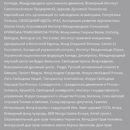
Колледж, Международное христианское движение, Всемирный Институт
Саентологических Предприятий, Церковь Духовной Технологии,
Европейская сеть организаций по наблюдению за выборами, Республика
Польша, СВОБОДНЫЙ ИДЕЛЬ-УРАЛ, Ассоциация развития журналистики,
IStories fonds, Королевский Институт Международных Отношений,
КРИМСЬКА ПРАВОЗАХИСНА ГРУПА, Фонд имени Генриха Бёлля, Stichting
Bellingcat, Bellingcat Ltd, The Insider, Институт правовой инициативы
Центральной и Восточной Европы, Фонд Открытой Эстонии, Calvert 22
Foundation, Канадский украинский конгресс, Институт Макдональда-Лорье,
Украинская национальная федерация Канады, Декабристы, Международный
научный центр им Вудро Вильсона, Свободная пресса, Возрождение,
Всеукраинский духовный центр , Риддл, Русский антивоенный комитет в
Швеции, Проект Медуза, Фонд Андрея Сахарова, Форум свободной России,
Лига Свободных Наций, Transparеncy International, Форум Свободных
Народов ПостРоссии, Солидарность с гражданским движением в России –
Solidarus, КрымSOS, Свободный университет, Институт государственного
управления, Форум гражданского общества Россия, Беллона, Союз жителей
островов Тисима и Хабомаи, Съезд народных депутатов, Гринпис
Интернешнл, Фонд борьбы с коррупцией Инк, Завет церквей TCCN, Агора,
Всемирный фонд природы, BDR Novaja Gazeta-Europe, Алтай проект,
Образовательный дом прав человека Чернигов, Фонд Дом Прав Человека,
Белорусский дом прав человека имени Бориса Звозскова, Дом прав