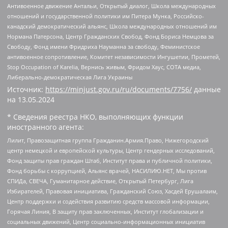
Антивоенное движение Антальи, Открытый диалог, Школа международных
отношений и государственной политики им Питера Мунка, Российско-
канадский демократический альянс, Школа международных отношений им
Нормана Патерсона, Центр Гражданских Свобод, Фонд Бориса Немцова за
Свободу, Фонд имени Фридриха Науманна за свободу, Феминистское
антивоенное сопротивление, Комитет независимости Ингушетии, Прометей,
Stop Occupation of Karelia, Вернись живым, Фридом Хаус, СОТА медиа,
Либерально-демократическая Лига Украины
Источник:
https://minjust.gov.ru/ru/documents/7756/
данные
на
13.05.2024
* Сведения реестра НКО, выполняющих функции
иностранного агента:
Лилит, Правозащитная группа Гражданин.Армия.Право, Нижегородский
центр немецкой и европейской культуры, Центр гендерных исследований,
Фонд защиты прав граждан Штаб, Институт права и публичной политики,
Фонд борьбы с коррупцией, Альянс врачей, НАСИЛИЮ.НЕТ, Мы против
СПИДа, СВЕЧА, Гуманитарное действие, Открытый Петербург, Лига
Избирателей, Правовая инициатива, Гражданский Союз, Хасдей Ерушалаим,
Центр поддержки и содействия развитию средств массовой информации,
Горячая Линия, В защиту прав заключенных, Институт глобализации и
социальных движений, Центр социально-информационных инициатив