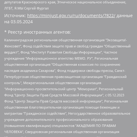
депутатов Красноярского края, Этническое национальное объединение,
ЛГБТ, Я.МЫ Сергей Фургал
Источник:
https://minjust.gov.ru/ru/documents/7822/
данные
на
03.05.2024
* Реестр иностранных агентов:
Калининградская региональная общественная организация "Экозащита!-Женсовет", Фонд содействия защите прав и свобод граждан "Общественный вердикт", Фонд "Институт Развития Свободы Информации", Частное учреждение "Информационное агентство МЕМО. РУ", Региональная общественная организация "Общественная комиссия по сохранению наследия академика Сахарова", Фонд поддержки свободы прессы, Санкт-Петербургская общественная правозащитная организация "Гражданский контроль", Межрегиональная общественная организация "Информационно-просветительский центр "Мемориал", Региональный Фонд "Центр Защиты Прав Средств Массовой Информации", с 05.12.2023 Фонд "Центр Защиты Прав Средств массовой информации", Региональная общественная благотворительная организация помощи беженцам и мигрантам "Гражданское содействие", Негосударственное образовательное учреждение дополнительного профессионального образования (повышение квалификации) специалистов "АКАДЕМИЯ ПО ПРАВАМ ЧЕЛОВЕКА", Свердловская региональная общественная организация "Сутяжник", Автономная некоммерческая организация "Центр независимых социологических исследований", Союз общественных объединений "Российский исследовательский центр по правам человека", Региональное общественное учреждение научно-информационный центр "МЕМОРИАЛ", Некоммерческая организация "Фонд защиты гласности", Автономная некоммерческая организация "Институт прав человека", Городская общественная организация "Екатеринбургское общество "МЕМОРИАЛ", Городская общественная организация "Рязанское историко-просветительское и правозащитное общество "Мемориал" (Рязанский Мемориал), Челябинский региональный орган общественной самодеятельности – женское общественное объединение "Женщины Евразии", Челябинский региональный орган общественной самодеятельности "Уральская правозащитная группа", Фонд содействия защите здоровья и социальной справедливости имени Андрея Рылькова, Автономная Некоммерческая Организация "Аналитический Центр Юрия Левады", Автономная некоммерческая организация социальной поддержки населения "Проект Апрель", Региональная общественная организация помощи женщинам и детям, находящимся в кризисной ситуации "Информационно-методический центр "Анна", Фонд содействия развитию массовых коммуникаций и правовому просвещению "Так-так-Так", Фонд содействия устойчивому развитию "Серебряная тайга", Свердловский региональный общественный фонд социальных проектов "Новое время", "Idel.Реалии", Кавказ.Реалии, Крым.Реалии, Телеканал Настоящее Время, Татаро-башкирская служба Радио Свобода (Azatliq Radiosi), Радио Свободная Европа/Радио Свобода (PCE/PC), "Сибирь.Реалии", "Фактограф", Благотворительный фонд помощи осужденным и их семьям, Автономная некоммерческая организация "Институт глобализации и социальных движений", Фонд "В защиту прав заключенных", Частное учреждение "Центр поддержки и содействия развитию средств массовой информации", Пензенский региональный общественный благотворительный фонд "Гражданский союз", "Север.Реалии", Некоммерческая организация Фонд "Правовая инициатива", Общество с ограниченной ответственностью "Радио Свободная Европа/Радио Свобода", Чешское информационное агентство "MEDIUM-ORIENT", Красноярская региональная общественная организация "Мы против СПИДа", Камалягин Денис Николаевич, Маркелов Сергей Евгеньевич, Пономарев Лев Александрович, Савицкая Людмила Алексеевна, Автономная некоммерческая организация "Центр по работе с проблемой насилия "НАСИЛИЮ.НЕТ", Межрегиональный профессиональный союз работников здравоохранения "Альянс врачей", Юридическое лицо, зарегистрированное в Латвийской Республике, SIA "Medusa Project" (регистрационный номер 40103797863, дата регистрации 10.06.2014), Некоммерческая организация "Фонд по борьбе с коррупцией", Автономная некоммерческая организация "Институт права и публичной политики", Баданин Роман Сергеевич, Гликин Максим Александрович, Железнова Мария Михайловна, Лукьянова Юлия Сергеевна, Маетная Елизавета Витальевна, Маняхин Петр Борисович, Чуракова Ольга Владимировна, Ярош Юлия Петровна, Юридическое лицо "The Insider SIA", зарегистрированное в Риге, Латвийская Республика (дата регистрации 26.06.2015), являющееся администратором доменного имени интернет-издания "The Insider SIA", https://theins.ru, Постернак Алексей Евгеньевич, Рубин Михаил Аркадьевич, Анин Роман Александрович, Юридическое лицо Istories fonds, зарегистрированное в Латвийской Республике (регистрационный номер 50008295751, дата регистрации 24.02.2020), Великовский Дмитрий Александрович, Долинина Ирина Николаевна, Мароховская Алеся Алексеевна, Шлейнов Роман Юрьевич, Шмагун Олеся Валентиновна, Общество с ограниченной ответственностью "Альтаир 2021", Общество с ограниченной ответственностью "Вега 2021", Общество с ограниченной ответственностью "Главный редактор 2021", Общество с ограниченной ответственностью "Ромашки монолит", Важенков Артем Валерьевич, Ивановская областная общественная организация "Центр гендерных исследований", Гурман Юрий Альбертович, Медиапроект "ОВД-Инфо", Егоров Владимир Владимирович, Жилинский Владимир Александрович, Общество с ограниченной ответственностью "ЗП", Иванова София Юрьевна, Карезина Инна Павловна, Кильтау Екатерина Викторовна, Петров Алексей Викторович, Пискунов Сергей Евгеньевич, Смирнов Сергей Сергеевич, Тихонов Михаил Сергеевич, Общество с ограниченной ответственностью "ЖУРНАЛИСТ-ИНОСТРАННЫЙ АГЕНТ", Арапова Галина Юрьевна, Вольтская Татьяна Анатольевна, Американская компания "Mason G.E.S. Anonymous Foundation" (США), являющаяся владельцем интернет-издания https://mnews.world/, Компания "Stichting Bellingcat", зарегистрированная в Нидерландах (дата регистрации 11.07.2018), Захаров Андрей Вячеславович, Клепиковская Екатерина Дмитриевна, Общество с ограниченной ответственностью "МЕМО", Перл Роман Александрович, Симонов Евгений Алексеевич, Соловьева Елена Анатольевна, Сотников Даниил Владимирович, Сурначева Елизавета Дмитриевна, Автономная некоммерческая организация по защите прав человека и информированию населения "Якутия – Наше Мнение", Общество с ограниченной ответственностью "Москоу диджитал медиа", с 26.01.2023 Общество с ограниченной ответственностью "Чайка Белые сады", Ветошкина Валерия Валерьевна, Заговора Максим Александрович, Межрегиональное общественное движение "Российская ЛГБТ - сеть", Оленичев Максим Владимирович, Павлов Иван Юрьевич, Скворцова Елена Сергеевна, Общество с ограниченной ответственностью "Как бы инагент", Кочетков Игорь Викторович, Общество с ограниченной ответственностью "Честные выборы", Еланчик Олег Александрович, Общество с ограниченной ответственностью "Нобелевский призыв", Гималова Регина Эмилевна, Григорьев Андрей Валерьевич, Григорьева Алина Александровна, Ассоциация по содействию защите прав призывников, альтернативнослужащих и военнослужащих "Правозащитная группа "Гражданин.Армия.Право", Хисамова Регина Фаритовна, Автономная некоммерческая организация по реализации социально-правовых программ "Лилит", Дальневосточное общественное движение "Маяк", Санкт-Петербургская ЛГБТ-инициативная группа "Выход", Инициативная группа ЛГБТ+ "Реверс", Алексеев Андрей Викторович, Бекбулатова Таисия Львовна, Беляев Иван Михайлович, Владыкина Елена Сергеевна, Гельман Марат Александрович, Никульшина Вероника Юрьевна, Толоконникова Надежда Андреевна, Шендерович Виктор Анатольевич, Общество с ограниченной ответственностью "Данное сообщение", Общество с ограниченной ответственностью Издательский дом "Новая глава", Айнбиндер Александра Александровна, Московский комьюнити-центр для ЛГБТ+инициатив, Благотворительный фонд развития филантропии, Deutsche Welle (Германия, Kurt-Schumacher-Strasse 3, 53113 Bonn), Борзунова Мария Михайловна, Воробьев Виктор Викторович, Голубева Анна Львовна, Константинова Алла Михайловна, Малкова Ирина Владимировна, Мурадов Мурад Абдулгалимович, Осетинская Елизавета Николаевна, Понасенков Евгений Николаевич, Ганапольский Матвей Юрьевич, Киселев Евгений Алексеевич, Борухович Ирина Григорьевна, Дремин Иван Тимофеевич, Дубровский Дмитрий Викторович, Красноярская региональная общественная организация поддержки и развития альтернативных образовательных технологий и межкультурных коммуникаций "ИНТЕРРА", Маяковская Екатерина Алексеевна, Фейгин Марк Захарович, Филимонов Андрей Викторович, Дзугкоева Регина Николаевна, Доброхотов Роман Александрович, Дудь Юрий Александрович, Елкин Сергей Владимирович, Кругликов Кирилл Игоревич, Сабунаева Мария Леонидовна, Семенов Алексей Владимирович, Шаинян Карен Багратович, Шульман Екатерина Михайловна, Асафьев Артур Валерьевич, Вахштайн Виктор Семенович, Венедиктов Алексей Алексеевич, Лушникова Екатерина Евгеньевна, Волков Леонид Михайлович, Невзоров Александр Глебович, Пархоменко Сергей Борисович, Сироткин Ярослав Николаевич, Кара-Мурза Владимир Владимирович, Баранова Наталья Владимировна, Гозман Леонид Яковлевич, Кагарлицкий Борис Юльевич, Климарев Михаил Валерьевич, Милов Владимир Станиславович, Автономная некоммерческая организация Краснодарский центр современного искусства "Типография", Моргенштерн Алишер Тагирович, Соболь Любовь Эдуардовна, Общество с ограниченной ответственностью "ЛИЗА НОРМ", Каспаров Гарри Кимович, Ходорковский Михаил Борисович, Общество с ограниченной ответственностью "Апрельские тезисы", Данилович Ирина Брониславовна, Кашин Олег Владимирович, Петров Николай Владимирович, Пивоваров Алексей Владимирович, Соколов Михаил Владимирович, Цветкова Юлия Владимировна, Чичваркин Евгений Александрович, Комитет против пыток/Команда против пыток, Общество с ограниченной ответственностью "Первый научный", Общество с ограниченной ответственностью "Вертолет и ко", Белоцерковская Вероника Борисовна, Кац Максим Евгеньевич, Лазарева Татьяна Юрьевна, Шаведдинов Руслан Табризович, Яшин Илья Валерьевич, Общество с ограниченной ответственностью "Иноагент ААВ", Алешковский Дмитрий Петрович, Альбац Евгения Марковна, Быков Дмитрий Львович, Галямина Юлия Евгеньевна, Лойко Сергей Леонидович, Мартынов Кирилл Константинович, Медведев Сергей Александрович, Крашенинников Федор Геннадиевич, Гордеева Катерина Вл