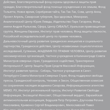
Действие, Благотворительный фонд охраны здоровья и защиты прав
граждан, Благотворительный фонд помощи осужденным и их семьям, Фонд
Тольятти, Новое время, Серебряная тайга, Так-Так-Так, Сова, центр Анна,
Проект Апрель, Самарская губерния, Эра здоровья, Мемориал,
Аналитический Центр Юрия Левады, Издательство Парк Гагарина, Фонд
имени Андрея Рылькова, Сфера, Центр СИБАЛЬТ, Уральская правозащитная
группа, Женщины Евразии, Институт прав человека, Фонд защиты гласности,
Российский исследовательский центр по правам человека,
Дальневосточный центр развития гражданских инициатив и социального
партнерства, Гражданское действие, Центр независимых социологических
исследований, Сутяжник, АКАДЕМИЯ ПО ПРАВАМ ЧЕЛОВЕКА, Центр развития
некоммерческих организаций, Частное учреждение в Калининграде Совета
Министров северных стран, Гражданское содействие, Трансперенси
Интернешнл-Р, Центр Защиты Прав Средств Массовой Информации,
Институт развития прессы - Сибирь, Частное учреждение в Санкт-
Петербурге Совета Министров Северных Стран, Фонд поддержки свободы
прессы, Гражданский контроль, Человек и Закон, Общественная комиссия
по сохранению наследия академика Сахарова, Информационное агентство
МЕМО. РУ, Институт региональной прессы, Институт Развития Свободы
Информации, Экозащита!-Женсовет, Общественный вердикт, Евразийская
антимонопольная ассоциация, Бедушев Петр Петрович, Дзугкоева Регина
Николаевна, Кривенко Сергей Владимирович, Милославский Павел
Юрьевич, Шнырова Ольга Вадимовна, Чанышева Лилия Айратовна,