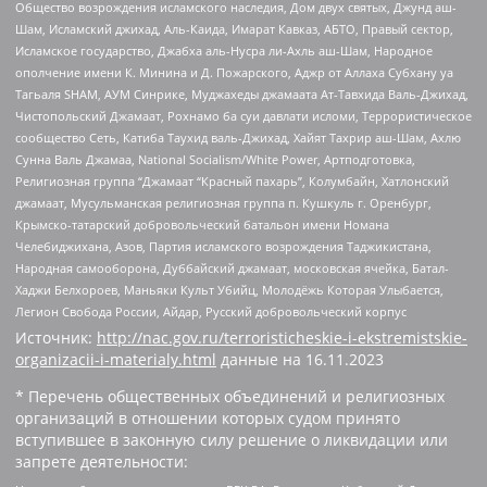
Общество возрождения исламского наследия, Дом двух святых, Джунд аш-
Шам, Исламский джихад, Аль-Каида, Имарат Кавказ, АБТО, Правый сектор,
Исламское государство, Джабха аль-Нусра ли-Ахль аш-Шам, Народное
ополчение имени К. Минина и Д. Пожарского, Аджр от Аллаха Субхану уа
Тагьаля SHAM, АУМ Синрике, Муджахеды джамаата Ат-Тавхида Валь-Джихад,
Чистопольский Джамаат, Рохнамо ба суи давлати исломи, Террористическое
сообщество Сеть, Катиба Таухид валь-Джихад, Хайят Тахрир аш-Шам, Ахлю
Сунна Валь Джамаа, National Socialism/White Power, Артподготовка,
Религиозная группа “Джамаат “Красный пахарь”, Колумбайн, Хатлонский
джамаат, Мусульманская религиозная группа п. Кушкуль г. Оренбург,
Крымско-татарский добровольческий батальон имени Номана
Челебиджихана, Азов, Партия исламского возрождения Таджикистана,
Народная самооборона, Дуббайский джамаат, московская ячейка, Батал-
Хаджи Белхороев, Маньяки Культ Убийц, Молодёжь Которая Улыбается,
Легион Свобода России, Айдар, Русский добровольческий корпус
Источник:
http://nac.gov.ru/terroristicheskie-i-ekstremistskie-
organizacii-i-materialy.html
данные на
16.11.2023
* Перечень общественных объединений и религиозных
организаций в отношении которых судом принято
вступившее в законную силу решение о ликвидации или
запрете деятельности: