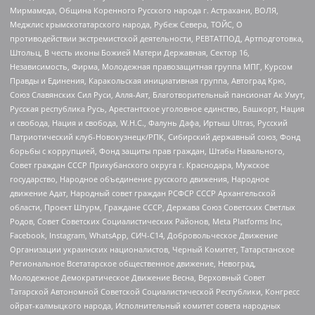
Мирмамеда, Община Коренного Русского народа г. Астрахани, ВОЛЯ,
Меджлис крымскотатарского народа, Рубеж Севера, ТОЙС, О
противодействии экстремистской деятельности, РЕВТАТПОД, Артподготовка,
Штольц, В честь иконы Божией Матери Державная, Сектор 16,
Независимость, Фирма, Молодежная правозащитная группа МПГ, Курсом
Правды и Единения, Каракольская инициативная группа, Автоград Крю,
Союз Славянских Сил Руси, Алля-Аят, Благотворительный пансионат Ак Умут,
Русская республика Русь, Арестантское уголовное единство, Башкорт, Нация
и свобода, Нация и свобода, W.H.С., Фалунь Дафа, Иртыш Ultras, Русский
Патриотический клуб-Новокузнецк/РПК, Сибирский державный союз, Фонд
борьбы с коррупцией, Фонд защиты прав граждан, Штабы Навального,
Совет граждан СССР Прикубанского округа г. Краснодара, Мужское
государство, Народное объединение русского движения, Народное
движение Адат, Народный совет граждан РСФСР СССР Архангельской
области, Проект Штурм, Граждане СССР, Держава Союз Советских Светлых
Родов, Совет Советских Социалистических Районов, Meta Platforms Inc,
Facebook, Instagram, WhatsApp, СИЧ-С14, Добровольческое Движение
Организации украинских националистов, Черный Комитет, Татарстанское
Региональное Всетатарское общественное движение, Невоград,
Молодежное Демократическое Движение Весна, Верховный Совет
Татарской Автономной Советской Социалистической Республики, Конгресс
ойрат-калмыцкого народа, Исполнительный комитет совета народных