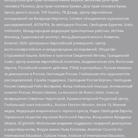
человека Тбилиси, Дом прав человека Ереван, Дом прав человека Крым,
Центр дикого лосося, TVR Studios, ТВ Дождь, Центр европейских
исследований им Вилфрида Мартенса, Сетевое объединение журналистов
расследователей, АЛЛАТРА, За свободную Россию, Свободная Бурятия, Uralic,
UnKremlin, Международная федерация транспортных рабочих, ИстЧам
Финланд, Гудзоновский институт, Фонд Демократического Развития,
Комитет-2024, Центрально-Европейский университет, Центр
восточноевропейских и международных исследований, Общество
Сторожевой башни, Библии и трактатов Свидетелей Иеговы, Гражданский
Совет, Центр анализа европейской политики, Академическая сеть Восточная
Европа, Российский комитет действия, РЭНД корпорейшн, Русская Америка
за демократию в России, Настоящая Россия, Глобальная сеть журналистов-
расследователей, Служба поддержки, Свободная Россия Берлин, Свободная
Россия Северный Рейн-Вестфалия, Фонд глобальной помощи, Антивоенный
комитет России, Russie-Libertes, La Asocicion de Rusos Libres, Союз за
возвращение Северных территорий, Крымскотатарский Ресурсный Центр,
Глобальный союз IndustriALL, Russian Election Monitor, Article 19, Мнение
медиа, Федерация анархического черного креста, Радио Свободная Европа,
Германское общество изучения Восточной Европы, Фонд имени Фридриха
Эберта, XZ gGmbH, Мобильная академия поддержки гендерной демократии
и миротворчества, Форум имени Льва Копелева, American Councils for
International Education, Cultural Vistas, Institute of International Education,