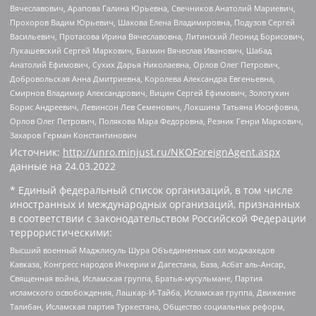
Вячеславович, Арапова Галина Юрьевна, Свечников Анатолий Мариевич,
Прохоров Вадим Юрьевич, Шахова Елена Владимировна, Подузов Сергей
Васильевич, Протасова Ирина Вячеславовна, Литинский Леонид Борисович,
Лукашевский Сергей Маркович, Бахмин Вячеслав Иванович, Шабад
Анатолий Ефимович, Сухих Дарья Николаевна, Орлов Олег Петрович,
Добровольская Анна Дмитриевна, Королева Александра Евгеньевна,
Смирнов Владимир Александрович, Вицин Сергей Ефимович, Золотухин
Борис Андреевич, Левинсон Лев Семенович, Локшина Татьяна Иосифовна,
Орлов Олег Петрович, Полякова Мара Федоровна, Резник Генри Маркович,
Захаров Герман Константинович
Источник:
http://unro.minjust.ru/NKOForeignAgent.aspx
данные на
24.03.2022
* Единый федеральный список организаций, в том числе
иностранных и международных организаций, признанных
в соответствии с законодательством Российской Федерации
террористическими:
Высший военный Маджлисуль Шура Объединенных сил моджахедов
Кавказа, Конгресс народов Ичкерии и Дагестана, База, Асбат аль-Ансар,
Священная война, Исламская группа, Братья-мусульмане, Партия
исламского освобождения, Лашкар-И-Тайба, Исламская группа, Движение
Талибан, Исламская партия Туркестана, Общество социальных реформ,