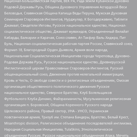
Национал-большевистская партия, ВЕК РА, Рада земли Кубанской Духовно
Родовой Державы Русь, Община Духовного Управления Асгардской Веси
Беловодья, Славянская Община Капища Веды Перуна, Мужская Духовная
Семинария Староверов-Инглингов, Нурджулар, К Богодержавию, Таблиги
Джамаат, Свидетели Иеговы, Русское национальное единство, Национал-
социалистическое общество, Джамаат мувахидов, Объединенный Вилайат
Кабарды, Балкарии и Карачая, Союз славян, Ат-Такфир Валь-Хиджра, Пит
Буль, Национал-социалистическая рабочая партия России, Славянский союз,
Формат-18, Благородный Орден Дьявола, Армия воли народа,
Национальная Социалистическая Инициатива города Череповца, Духовно-
Родовая Держава Русь, Русское национальное единство, Древнерусской
Инглистической церкви Православных Староверов-Инглингов, Русский
общенациональный союз, Движение против нелегальной иммиграции,
Кровь и Честь, О свободе совести и о религиозных объединениях, Омская
организация общественного политического движения Русское
национальное единство, Северное Братство, Клуб Болельщиков
Футбольного Клуба Динамо, Файзрахманисты, Мусульманская религиозная
организация п. Боровский, Община Коренного Русского народа
Щелковского района, Правый сектор, УНА - УНСО, Украинская
повстанческая армия, Тризуб им. Степана Бандеры, Братство, Белый Крест,
Misanthropic division, Религиозное объединение последователей инглиизма,
Народная Социальная Инициатива, TulaSkins, Этнополитическое
объединение Русские, Русское национальное объединение Атака, Мечеть