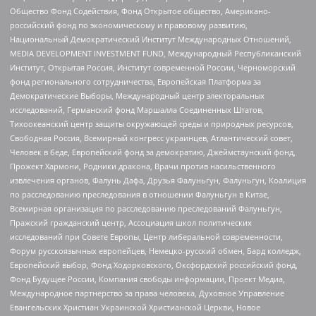
Общество Фонд Содействия, Фонд Открытое общество, Американо-
российский фонд по экономическому и правовому развитию,
Национальный Демократический Институт Международных Отношений,
MEDIA DEVELOPMENT INVESTMENT FUND, Международный Республиканский
Институт, Открытая Россия, Институт современной России, Черноморский
фонд регионального сотрудничества, Европейская Платформа за
Демократические Выборы, Международный центр электоральных
исследований, Германский фонд Маршалла Соединенных Штатов,
Тихоокеанский центр защиты окружающей среды и природных ресурсов,
Свободная Россия, Всемирный конгресс украинцев, Атлантический совет,
Человек в беде, Европейский фонд за демократию, Джеймстаунский фонд,
Прожект Хармони, Родники дракона, Врачи против насильственного
извлечения органов, Фалунь Дафа, Друзья Фалуньгун, Фалуньгун, Коалиция
по расследованию преследования в отношении Фалуньгун в Китае,
Всемирная организация по расследованию преследований Фалуньгун,
Пражский гражданский центр, Ассоциация школ политических
исследований при Совете Европы, Центр либеральной современности,
Форум русскоязычных европейцев, Немецко-русский обмен, Бард колледж,
Европейский выбор, Фонд Ходорковского, Оксфордский российский фонд,
Фонд Будущее России, Компания свободы информации, Проект Медиа,
Международное партнерство за права человека, Духовное Управление
Евангельских Христиан Украинской Христианской Церкви, Новое