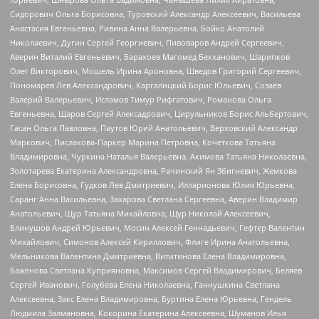
Сидорович Ольга Борисовна, Туровский Александр Алексеевич, Васильева
Анастасия Евгеньевна, Ривина Анна Валерьевна, Бойко Анатолий
Николаевич, Дугин Сергей Георгиевич, Пивоваров Андрей Сергеевич,
Аверин Виталий Евгеньевич, Барахоев Магомед Бекханович, Шарипков
Олег Викторович, Мошель Ирина Ароновна, Шведов Григорий Сергеевич,
Пономарев Лев Александрович, Каргалицкий Борис Юльевич, Созаев
Валерий Валерьевич, Исламов Тимур Рифгатович, Романова Ольга
Евгеньевна, Щаров Сергей Алексадрович, Цирульников Борис Альбертович,
Гасан Ольга Павловна, Паутов Юрий Анатольевич, Верховский Александр
Маркович, Пислакова-Паркер Марина Петровна, Кочеткова Татьяна
Владимировна, Чуркина Наталья Валерьевна, Акимова Татьяна Николаевна,
Золотарева Екатерина Александровна, Рачинский Ян Збигневич, Жемкова
Елена Борисовна, Гудков Лев Дмитриевич, Илларионова Юлия Юрьевна,
Саранг Анна Васильевна, Захарова Светлана Сергеевна, Аверин Владимир
Анатольевич, Щур Татьяна Михайловна, Щур Николай Алексеевич,
Блинушов Андрей Юрьевич, Мосин Алексей Геннадьевич, Гефтер Валентин
Михайлович, Симонов Алексей Кириллович, Флиге Ирина Анатольевна,
Мельникова Валентина Дмитриевна, Вититинова Елена Владимировна,
Баженова Светлана Куприяновна, Максимов Сергей Владимирович, Беляев
Сергей Иванович, Голубева Елена Николаевна, Ганнушкина Светлана
Алексеевна, Закс Елена Владимировна, Буртина Елена Юрьевна, Гендель
Людмила Залмановна, Кокорина Екатерина Алексеевна, Шуманов Илья