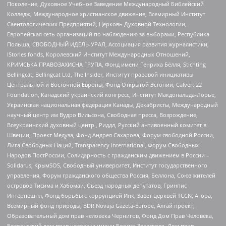
Поколение, Духовное Учебное Заведение Международный Библейский
Колледж, Международное христианское движение, Всемирный Институт
Саентологических Предприятий, Церковь Духовной Технологии,
Европейская сеть организаций по наблюдению за выборами, Республика
Польша, СВОБОДНЫЙ ИДЕЛЬ-УРАЛ, Ассоциация развития журналистики,
IStories fonds, Королевский Институт Международных Отношений,
КРИМСЬКА ПРАВОЗАХИСНА ГРУПА, Фонд имени Генриха Бёлля, Stichting
Bellingcat, Bellingcat Ltd, The Insider, Институт правовой инициативы
Центральной и Восточной Европы, Фонд Открытой Эстонии, Calvert 22
Foundation, Канадский украинский конгресс, Институт Макдональда-Лорье,
Украинская национальная федерация Канады, Декабристы, Международный
научный центр им Вудро Вильсона, Свободная пресса, Возрождение,
Всеукраинский духовный центр , Риддл, Русский антивоенный комитет в
Швеции, Проект Медуза, Фонд Андрея Сахарова, Форум свободной России,
Лига Свободных Наций, Transparеncy International, Форум Свободных
Народов ПостРоссии, Солидарность с гражданским движением в России –
Solidarus, КрымSOS, Свободный университет, Институт государственного
управления, Форум гражданского общества Россия, Беллона, Союз жителей
островов Тисима и Хабомаи, Съезд народных депутатов, Гринпис
Интернешнл, Фонд борьбы с коррупцией Инк, Завет церквей TCCN, Агора,
Всемирный фонд природы, BDR Novaja Gazeta-Europe, Алтай проект,
Образовательный дом прав человека Чернигов, Фонд Дом Прав Человека,
Белорусский дом прав человека имени Бориса Звозскова, Дом прав